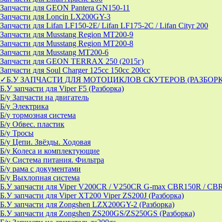
Запчасти для GEON Pantera GN150-11
Запчасти для Loncin LX200GY-3
Запчасти для Lifan LF150-2E/ Lifan LF175-2C / Lifan Cityr 200
Запчасти для Musstang Region MT200-9
Запчасти для Musstang Region MT200-8
Запчасти для Musstang MT200-6
Запчасти для GEON TERRAX 250 (2015г)
Запчасти для Soul Charger 125сс 150cc 200сс
✓Б.У ЗАПЧАСТИ ДЛЯ МОТОЦИКЛОВ СКУТЕРОВ (РАЗБОР
Б.У запчасти для Viper F5 (Разборка)
Б/у Запчасти на двигатель
Б/у Электрика
Б/у тормозная система
Б/у Обвес. пластик
Б/у Тросы
Б/у Цепи. Звёзды. Ходовая
Б/у Колеса и комплектующие
Б/у Система питания. Фильтра
Б/у рама с документами
Б/у Выхлопная система
Б.У запчасти для Viper V200CR / V250CR G-max CBR150R / CB
Б.У запчасти для Viper XT200 Viper ZS200J (Разборка)
Б.У запчасти для Zongshen LZX200GY-2 (Разборка)
Б.У запчасти для Zongshen ZS200GS/ZS250GS (Разборка)