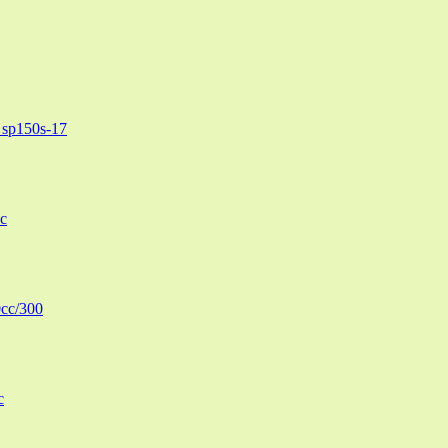
sp150s-17
c
cc/300
c