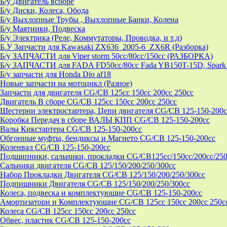
Б/у Двигатель всборе
Б/у Диски, Колеса, Обода
Б/у Выхлопные Трубы , Выхлопные Банки, Колена
Б/у Маятники, Подвеска
Б/у Электрика (Реле, Коммутаторы, Проводка, и т.д)
Б.У Запчасти для Kawasaki ZX636_2005-6_ZX6R (Разборка)
Б/у ЗАПЧАСТИ для Viper storm 50cc/80cc/150cc (РАЗБОРКА)
Б/у ЗАПЧАСТИ для FADA FD50cc/80cc Fada YB150T-15D, Spark 
Б/у запчасти для Honda Dio af18
Новые запчасти на мотоцикл (Разное)
Запчасти для двигателя CG/CB 125cc 150cc 200cc 250cc
Двигатель В сборе CG/CB 125cc 150cc 200cc 250cc
Шестерни электростартера, Цепи двигателя CG/CB 125-150-200c
Коробка Передач в сборе ВАЛЫ КПП CG/CB 125-150-200cc
Валы Кикстартера CG/CB 125-150-200cc
Обгонные муфты, бендиксы и Магнето CG/CB 125-150-200cc
Коленвал CG/CB 125-150-200cc
Подшипники, сальники, прокладки CG/CB125сс/150cc/200cc/250
Сальники двигателя CG/CB 125/150/200/250/300cc
Набор Прокладки Двигателя CG/CB 125/150/200/250/300cc
Подпишники Двигателя CG/CB 125/150/200/250/300cc
Колеса, подвеска и комплектующие CG/CB 125-150-200cc
Амортизатори и Комплектующие CG/CB 125cc 150cc 200cc 250c
Колеса CG/CB 125cc 150cc 200cc 250cc
Обвес, пластик CG/CB 125-150-200cc