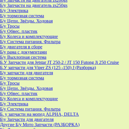
Б/у Запчасти на двигатель zs200gs
Б/у Запчасти на двигатель zs250gs
Б/у Электрика
Б/у тормозная система
Б/у Цепи. Звёзды. Ходовая
Б/у Тросы
Б/у Обвес. пластик
Б/у Колеса и комплектующие
Б/у Система питания. Фильтра
Б/у двигателя в сборе
Б/у рама с документами
Б/у Выхлопная система
Б.У Запчасти для Jetstar JT 250-2 / JT 150 Futong Ji 250 Cruise
Б.У запчасти для Viper ZS (125 -150) J (Разборка)
Б/у запчасти для двигателя
Б/у тормозная система
Б/у Тросы
Б/у Цепи. Звёзды. Ходовая
Б/у Обвес. пластик
Б/у Колеса и комплектующие
Б/у Электрика
Б/у Система питания. Фильтра
Б. у запчасти на мопед ALPHA, DELTA
Б\у Запчасти для двигателя
Другие Б/у Мото Запчасти (РАЗБОРКА)