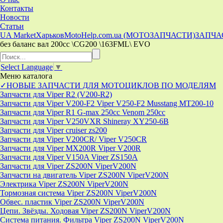
Контакты
Новости
Статьи
UA Market
Харьков
MotoHelp.com.ua (МОТОЗАПЧАСТИ)
ЗАПЧА
без баланс вал 200cc \CG200 \163FML\ EVO
Select Language
▼
Меню
каталога
✓НОВЫЕ ЗАПЧАСТИ ДЛЯ МОТОЦИКЛОВ ПО МОДЕЛЯМ
Запчасти для Viper R2 (V200-R2)
Запчасти для Viper V200-F2 Viper V250-F2 Musstang MT200-10
Запчасти для Viper R1 G-max 250cc Venom 250cc
Запчасти для Viper V250VXR Shineray XY250-6B
Запчасти для Viper cruiser zs200
Запчасти для Viper V200CR/ Viper V250CR
Запчасти для Viper MX200R Viper V200R
Запчасти для Viper V150A Viper ZS150A
Запчасти для Viper ZS200N ViperV200N
Запчасти на двигатель Viper ZS200N ViperV200N
Электрика Viper ZS200N ViperV200N
Тормозная система Viper ZS200N ViperV200N
Обвес. пластик Viper ZS200N ViperV200N
Цепи. Звёзды. Ходовая Viper ZS200N ViperV200N
Система питания. Фильтра Viper ZS200N ViperV200N