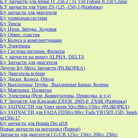
Б.У Запчасти для Jetstar JT 250-2 / JT 150 Futong Ji 250 Cruise
Б.У запчасти для Viper ZS (125 -150) J (Разборка)
Б/у запчасти для двигателя
Б/у тормозная система
Б/у Тросы
Б/у Цепи. Звёзды. Ходовая
Б/у Обвес. пластик
Б/у Колеса и комплектующие
Б/у Электрика
Б/у Система питания. Фильтра
Б. у запчасти на мопед ALPHA, DELTA
Б\у Запчасти для двигателя
Другие Б/у Мото Запчасти (РАЗБОРКА)
Б/у Двигатель всборе
Б/у Диски, Колеса, Обода
Б/у Выхлопные Трубы , Выхлопные Банки, Колена
Б/у Маятники, Подвеска
Б/у Электрика (Реле, Коммутаторы, Проводка, и т.д)
Б.У Запчасти для Kawasaki ZX636_2005-6_ZX6R (Разборка)
Б/у ЗАПЧАСТИ для Viper storm 50cc/80cc/150cc (РАЗБОРКА)
Б/у ЗАПЧАСТИ для FADA FD50cc/80cc Fada YB150T-15D, Spark
sp150s-17
Б/у запчасти для Honda Dio af18
Новые запчасти на мотоцикл (Разное)
Запчасти для двигателя CG/CB 125cc 150cc 200cc 250cc