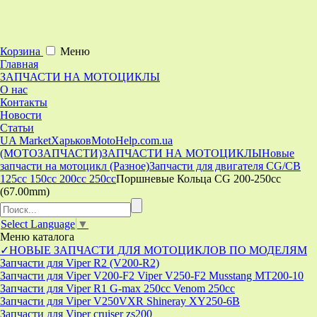
Корзина
Меню
Главная
ЗАПЧАСТИ НА МОТОЦИКЛЫ
О нас
Контакты
Новости
Статьи
UA Market
Харьков
MotoHelp.com.ua
(МОТОЗАПЧАСТИ)
ЗАПЧАСТИ НА МОТОЦИКЛЫ
Новые
запчасти на мотоцикл (Разное)
Запчасти для двигателя CG/CB
125cc 150cc 200cc 250cc
Поршневые Кольца CG 200-250cc
(67.00mm)
Select Language
▼
Меню
каталога
✓НОВЫЕ ЗАПЧАСТИ ДЛЯ МОТОЦИКЛОВ ПО МОДЕЛЯМ
Запчасти для Viper R2 (V200-R2)
Запчасти для Viper V200-F2 Viper V250-F2 Musstang MT200-10
Запчасти для Viper R1 G-max 250cc Venom 250cc
Запчасти для Viper V250VXR Shineray XY250-6B
Запчасти для Viper cruiser zs200