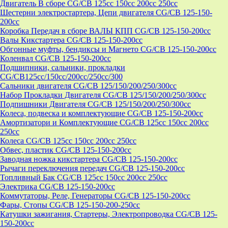
Двигатель В сборе CG/CB 125cc 150cc 200cc 250cc
Шестерни электростартера, Цепи двигателя CG/CB 125-150-
200cc
Коробка Передач в сборе ВАЛЫ КПП CG/CB 125-150-200cc
Валы Кикстартера CG/CB 125-150-200cc
Обгонные муфты, бендиксы и Магнето CG/CB 125-150-200cc
Коленвал CG/CB 125-150-200cc
Подшипники, сальники, прокладки
CG/CB125сс/150cc/200cc/250cc/300
Сальники двигателя CG/CB 125/150/200/250/300cc
Набор Прокладки Двигателя CG/CB 125/150/200/250/300cc
Подпишники Двигателя CG/CB 125/150/200/250/300cc
Колеса, подвеска и комплектующие CG/CB 125-150-200cc
Амортизатори и Комплектующие CG/CB 125cc 150cc 200cc
250cc
Колеса CG/CB 125cc 150cc 200cc 250cc
Обвес, пластик CG/CB 125-150-200cc
Заводная ножка кикстартера CG/CB 125-150-200cc
Рычаги переключения передач CG/CB 125-150-200cc
Топливный Бак CG/CB 125cc 150cc 200cc 250cc
Электрика CG/CB 125-150-200cc
Коммутаторы, Реле, Генераторы CG/CB 125-150-200cc
Фары, Стопы CG/CB 125-150-200-250cc
Катушки зажигания, Стартеры, Электропроводка CG/CB 125-
150-200cc