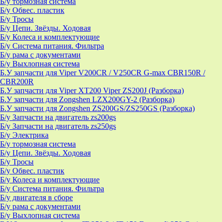
Б/у тормозная система
Б/у Обвес. пластик
Б/у Тросы
Б/у Цепи. Звёзды. Ходовая
Б/у Колеса и комплектующие
Б/у Система питания. Фильтра
Б/у рама с документами
Б/у Выхлопная система
Б.У запчасти для Viper V200CR / V250CR G-max CBR150R /
CBR200R
Б.У запчасти для Viper XT200 Viper ZS200J (Разборка)
Б.У запчасти для Zongshen LZX200GY-2 (Разборка)
Б.У запчасти для Zongshen ZS200GS/ZS250GS (Разборка)
Б/у Запчасти на двигатель zs200gs
Б/у Запчасти на двигатель zs250gs
Б/у Электрика
Б/у тормозная система
Б/у Цепи. Звёзды. Ходовая
Б/у Тросы
Б/у Обвес. пластик
Б/у Колеса и комплектующие
Б/у Система питания. Фильтра
Б/у двигателя в сборе
Б/у рама с документами
Б/у Выхлопная система