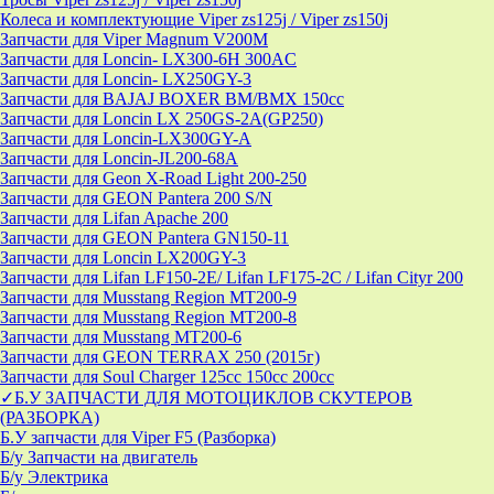
Колеса и комплектующие Viper zs125j / Viper zs150j
Запчасти для Viper Magnum V200M
Запчасти для Loncin- LX300-6H 300AC
Запчасти для Loncin- LX250GY-3
Запчасти для BAJAJ BOXER BM/ВМX 150cc
Запчасти для Loncin LX 250GS-2A(GP250)
Запчасти для Loncin-LX300GY-A
Запчасти для Loncin-JL200-68A
Запчасти для Geon X-Road Light 200-250
Запчасти для GEON Pantera 200 S/N
Запчасти для Lifan Apache 200
Запчасти для GEON Pantera GN150-11
Запчасти для Loncin LX200GY-3
Запчасти для Lifan LF150-2E/ Lifan LF175-2C / Lifan Cityr 200
Запчасти для Musstang Region MT200-9
Запчасти для Musstang Region MT200-8
Запчасти для Musstang MT200-6
Запчасти для GEON TERRAX 250 (2015г)
Запчасти для Soul Charger 125сс 150cc 200сс
✓Б.У ЗАПЧАСТИ ДЛЯ МОТОЦИКЛОВ СКУТЕРОВ
(РАЗБОРКА)
Б.У запчасти для Viper F5 (Разборка)
Б/у Запчасти на двигатель
Б/у Электрика