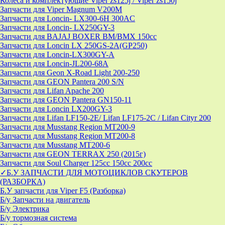
Колеса и комплектующие Viper zs125j / Viper zs150j
Запчасти для Viper Magnum V200M
Запчасти для Loncin- LX300-6H 300AC
Запчасти для Loncin- LX250GY-3
Запчасти для BAJAJ BOXER BM/ВМX 150cc
Запчасти для Loncin LX 250GS-2A(GP250)
Запчасти для Loncin-LX300GY-A
Запчасти для Loncin-JL200-68A
Запчасти для Geon X-Road Light 200-250
Запчасти для GEON Pantera 200 S/N
Запчасти для Lifan Apache 200
Запчасти для GEON Pantera GN150-11
Запчасти для Loncin LX200GY-3
Запчасти для Lifan LF150-2E/ Lifan LF175-2C / Lifan Cityr 200
Запчасти для Musstang Region MT200-9
Запчасти для Musstang Region MT200-8
Запчасти для Musstang MT200-6
Запчасти для GEON TERRAX 250 (2015г)
Запчасти для Soul Charger 125сс 150cc 200сс
✓Б.У ЗАПЧАСТИ ДЛЯ МОТОЦИКЛОВ СКУТЕРОВ
(РАЗБОРКА)
Б.У запчасти для Viper F5 (Разборка)
Б/у Запчасти на двигатель
Б/у Электрика
Б/у тормозная система