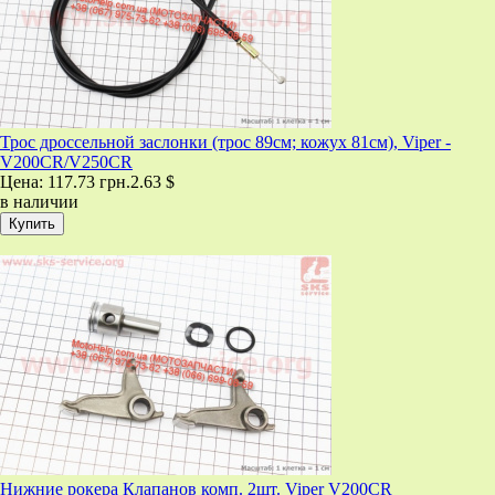
Трос дроссельной заслонки (трос 89см; кожух 81см), Viper -
V200CR/V250CR
Цена:
117.73 грн.
2.63 $
в наличии
Нижние рокера Клапанов комп. 2шт. Viper V200CR