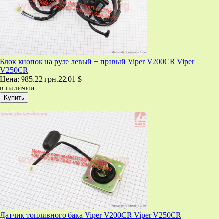
Блок кнопок на руле левый + правый Viper V200CR Viper
V250CR
Цена:
985.22 грн.
22.01 $
в наличии
Датчик топливного бака Viper V200CR Viper V250CR