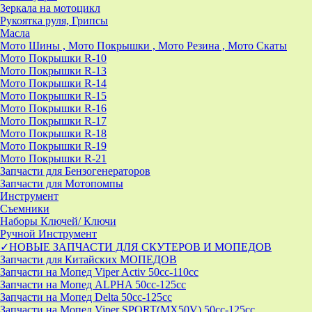
Зеркала на мотоцикл
Рукоятка руля, Грипсы
Масла
Мото Шины , Мото Покрышки , Мото Резина , Мото Скаты
Мото Покрышки R-10
Мото Покрышки R-13
Мото Покрышки R-14
Мото Покрышки R-15
Мото Покрышки R-16
Мото Покрышки R-17
Мото Покрышки R-18
Мото Покрышки R-19
Мото Покрышки R-21
Запчасти для Бензогенераторов
Запчасти для Мотопомпы
Инструмент
Съемники
Наборы Ключей/ Ключи
Ручной Инструмент
✓НОВЫЕ ЗАПЧАСТИ ДЛЯ СКУТЕРОВ И МОПЕДОВ
Запчасти для Китайских МОПЕДОВ
Запчасти на Мопед Viper Activ 50cc-110cc
Запчасти на Мопед ALPHA 50cc-125cc
Запчасти на Мопед Delta 50cc-125cc
Запчасти на Мопед Viper SPORT(MX50V) 50cc-125cc