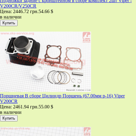
Подножки задние с кронштейном в сборе комплект 2шт Viper -
V200CR/V250CR
Цена:
2446.72 грн.
54.66 $
в наличии
Поршневая В сборе Цилиндр Поршень (67.00мм р-16) Viper
V200CR
Цена:
2461.94 грн.
55.00 $
в наличии