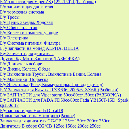
Б.У запчасти для Viper ZS (125 -150) J (Разборка)
Б/у запчасти для двигателя
Б/у тормозная система
Б/у Тросы
Б/у Цепи. Звёзды. Ходовая
Б/у Обвес. пластик
Б/у Колеса и комплектующие
Б/у Электрика
Б/у Система питания. Фильтра
Б. у запчасти на мопед ALPHA, DELTA
Б\у Запчасти для двигателя
Другие Б/у Мото Запчасти (РАЗБОРКА)
Б/у Двигатель всборе
Б/у Диски, Колеса, Обода
Б/у Выхлопные Трубы , Выхлопные Банки, Колена
Б/у Маятники, Подвеска
Б/у Электрика (Реле, Коммутаторы, Проводка, и т.д)
Б.У Запчасти для Kawasaki ZX636_2005-6_ZX6R (Разборка)
Б/у ЗАПЧАСТИ для Viper storm 50cc/80cc/150cc (РАЗБОРКА)
Б/у ЗАПЧАСТИ для FADA FD50cc/80cc Fada YB150T-15D, Spark
sp150s-17
Б/у запчасти для Honda Dio af18
Новые запчасти на мотоцикл (Разное)
Запчасти для двигателя CG/CB 125cc 150cc 200cc 250cc
Двигатель В сборе CG/CB 125cc 150cc 200cc 250cc