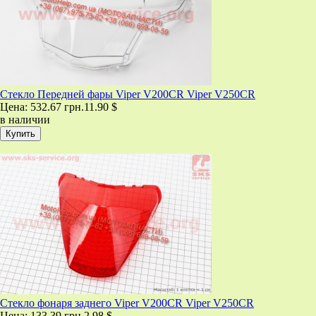
Стекло Передней фары Viper V200CR Viper V250CR
Цена:
532.67 грн.
11.90 $
в наличии
Стекло фонаря заднего Viper V200CR Viper V250CR
Цена:
133.39 грн.
2.98 $