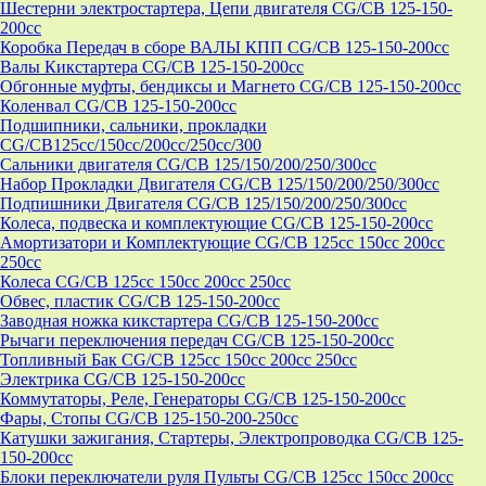
Шестерни электростартера, Цепи двигателя CG/CB 125-150-
200cc
Коробка Передач в сборе ВАЛЫ КПП CG/CB 125-150-200cc
Валы Кикстартера CG/CB 125-150-200cc
Обгонные муфты, бендиксы и Магнето CG/CB 125-150-200cc
Коленвал CG/CB 125-150-200cc
Подшипники, сальники, прокладки
CG/CB125сс/150cc/200cc/250cc/300
Сальники двигателя CG/CB 125/150/200/250/300cc
Набор Прокладки Двигателя CG/CB 125/150/200/250/300cc
Подпишники Двигателя CG/CB 125/150/200/250/300cc
Колеса, подвеска и комплектующие CG/CB 125-150-200cc
Амортизатори и Комплектующие CG/CB 125cc 150cc 200cc
250cc
Колеса CG/CB 125cc 150cc 200cc 250cc
Обвес, пластик CG/CB 125-150-200cc
Заводная ножка кикстартера CG/CB 125-150-200cc
Рычаги переключения передач CG/CB 125-150-200cc
Топливный Бак CG/CB 125cc 150cc 200cc 250cc
Электрика CG/CB 125-150-200cc
Коммутаторы, Реле, Генераторы CG/CB 125-150-200cc
Фары, Стопы CG/CB 125-150-200-250cc
Катушки зажигания, Стартеры, Электропроводка CG/CB 125-
150-200cc
Блоки переключатели руля Пульты CG/CB 125cc 150cc 200cc