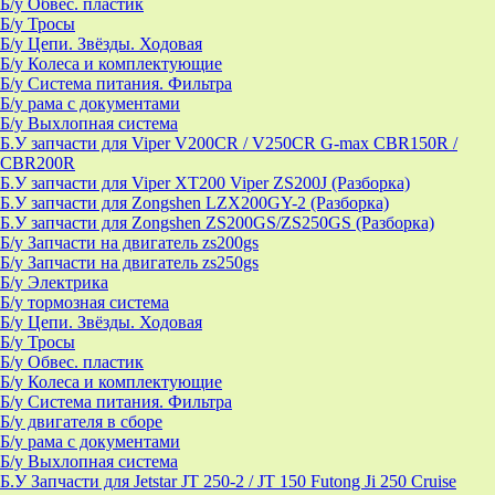
Б/у Обвес. пластик
Б/у Тросы
Б/у Цепи. Звёзды. Ходовая
Б/у Колеса и комплектующие
Б/у Система питания. Фильтра
Б/у рама с документами
Б/у Выхлопная система
Б.У запчасти для Viper V200CR / V250CR G-max CBR150R /
CBR200R
Б.У запчасти для Viper XT200 Viper ZS200J (Разборка)
Б.У запчасти для Zongshen LZX200GY-2 (Разборка)
Б.У запчасти для Zongshen ZS200GS/ZS250GS (Разборка)
Б/у Запчасти на двигатель zs200gs
Б/у Запчасти на двигатель zs250gs
Б/у Электрика
Б/у тормозная система
Б/у Цепи. Звёзды. Ходовая
Б/у Тросы
Б/у Обвес. пластик
Б/у Колеса и комплектующие
Б/у Система питания. Фильтра
Б/у двигателя в сборе
Б/у рама с документами
Б/у Выхлопная система
Б.У Запчасти для Jetstar JT 250-2 / JT 150 Futong Ji 250 Cruise