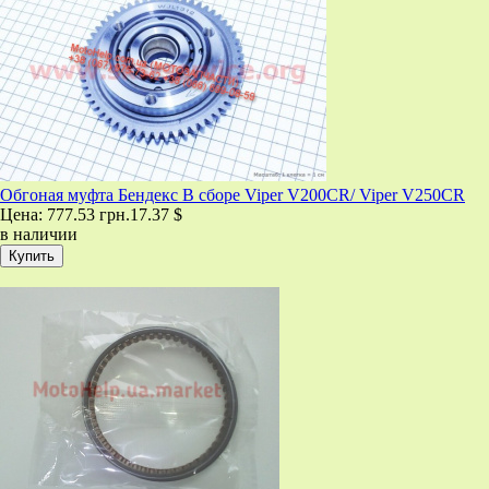
Обгоная муфта Бендекс В сборе Viper V200CR/ Viper V250CR
Цена:
777.53 грн.
17.37 $
в наличии