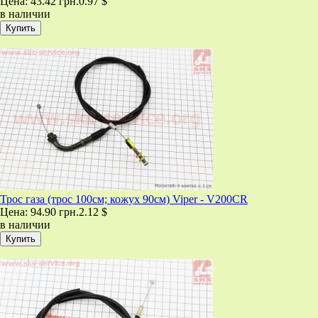
Цена:
43.42 грн.
0.97 $
в наличии
Трос газа (трос 100см; кожух 90см) Viper - V200CR
Цена:
94.90 грн.
2.12 $
в наличии