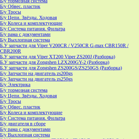
Б/у тормозная система
Б/у Обвес. пластик
Б/у Тросы
Б/у Цепи. Звёзды. Ходовая
Б/у Колеса и комплектующие
Б/у Система питания. Фильтра
Б/у рама с документами
Б/у Выхлопная система
Б.У запчасти для Viper V200CR / V250CR G-max CBR150R /
CBR200R
Б.У запчасти для Viper XT200 Viper ZS200J (Разборка)
Б.У запчасти для Zongshen LZX200GY-2 (Разборка)
Б.У запчасти для Zongshen ZS200GS/ZS250GS (Разборка)
Б/у Запчасти на двигатель zs200gs
Б/у Запчасти на двигатель zs250gs
Б/у Электрика
Б/у тормозная система
Б/у Цепи. Звёзды. Ходовая
Б/у Тросы
Б/у Обвес. пластик
Б/у Колеса и комплектующие
Б/у Система питания. Фильтра
Б/у двигателя в сборе
Б/у рама с документами
Б/у Выхлопная система