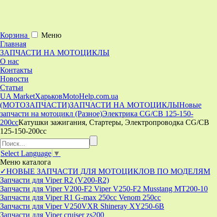
Корзина
Меню
Главная
ЗАПЧАСТИ НА МОТОЦИКЛЫ
О нас
Контакты
Новости
Статьи
UA Market
Харьков
MotoHelp.com.ua
(МОТОЗАПЧАСТИ)
ЗАПЧАСТИ НА МОТОЦИКЛЫ
Новые
запчасти на мотоцикл (Разное)
Электрика CG/CB 125-150-
200cc
Катушки зажигания, Стартеры, Электропроводка CG/CB
125-150-200cc
Select Language
▼
Меню
каталога
✓НОВЫЕ ЗАПЧАСТИ ДЛЯ МОТОЦИКЛОВ ПО МОДЕЛЯМ
Запчасти для Viper R2 (V200-R2)
Запчасти для Viper V200-F2 Viper V250-F2 Musstang MT200-10
Запчасти для Viper R1 G-max 250cc Venom 250cc
Запчасти для Viper V250VXR Shineray XY250-6B
Запчасти для Viper cruiser zs200