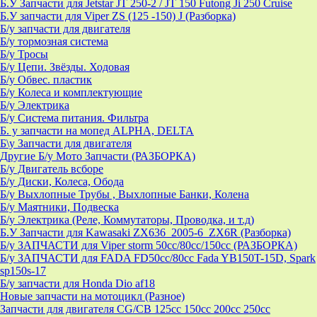
Б.У Запчасти для Jetstar JT 250-2 / JT 150 Futong Ji 250 Cruise
Б.У запчасти для Viper ZS (125 -150) J (Разборка)
Б/у запчасти для двигателя
Б/у тормозная система
Б/у Тросы
Б/у Цепи. Звёзды. Ходовая
Б/у Обвес. пластик
Б/у Колеса и комплектующие
Б/у Электрика
Б/у Система питания. Фильтра
Б. у запчасти на мопед ALPHA, DELTA
Б\у Запчасти для двигателя
Другие Б/у Мото Запчасти (РАЗБОРКА)
Б/у Двигатель всборе
Б/у Диски, Колеса, Обода
Б/у Выхлопные Трубы , Выхлопные Банки, Колена
Б/у Маятники, Подвеска
Б/у Электрика (Реле, Коммутаторы, Проводка, и т.д)
Б.У Запчасти для Kawasaki ZX636_2005-6_ZX6R (Разборка)
Б/у ЗАПЧАСТИ для Viper storm 50cc/80cc/150cc (РАЗБОРКА)
Б/у ЗАПЧАСТИ для FADA FD50cc/80cc Fada YB150T-15D, Spark
sp150s-17
Б/у запчасти для Honda Dio af18
Новые запчасти на мотоцикл (Разное)
Запчасти для двигателя CG/CB 125cc 150cc 200cc 250cc