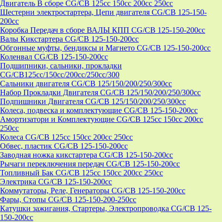
Двигатель В сборе CG/CB 125cc 150cc 200cc 250cc
Шестерни электростартера, Цепи двигателя CG/CB 125-150-
200cc
Коробка Передач в сборе ВАЛЫ КПП CG/CB 125-150-200cc
Валы Кикстартера CG/CB 125-150-200cc
Обгонные муфты, бендиксы и Магнето CG/CB 125-150-200cc
Коленвал CG/CB 125-150-200cc
Подшипники, сальники, прокладки
CG/CB125сс/150cc/200cc/250cc/300
Сальники двигателя CG/CB 125/150/200/250/300cc
Набор Прокладки Двигателя CG/CB 125/150/200/250/300cc
Подпишники Двигателя CG/CB 125/150/200/250/300cc
Колеса, подвеска и комплектующие CG/CB 125-150-200cc
Амортизатори и Комплектующие CG/CB 125cc 150cc 200cc
250cc
Колеса CG/CB 125cc 150cc 200cc 250cc
Обвес, пластик CG/CB 125-150-200cc
Заводная ножка кикстартера CG/CB 125-150-200cc
Рычаги переключения передач CG/CB 125-150-200cc
Топливный Бак CG/CB 125cc 150cc 200cc 250cc
Электрика CG/CB 125-150-200cc
Коммутаторы, Реле, Генераторы CG/CB 125-150-200cc
Фары, Стопы CG/CB 125-150-200-250cc
Катушки зажигания, Стартеры, Электропроводка CG/CB 125-
150-200cc