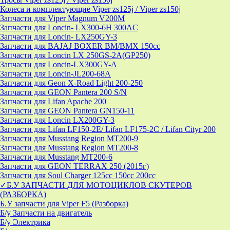
Колеса и комплектующие Viper zs125j / Viper zs150j
Запчасти для Viper Magnum V200M
Запчасти для Loncin- LX300-6H 300AC
Запчасти для Loncin- LX250GY-3
Запчасти для BAJAJ BOXER BM/ВМX 150cc
Запчасти для Loncin LX 250GS-2A(GP250)
Запчасти для Loncin-LX300GY-A
Запчасти для Loncin-JL200-68A
Запчасти для Geon X-Road Light 200-250
Запчасти для GEON Pantera 200 S/N
Запчасти для Lifan Apache 200
Запчасти для GEON Pantera GN150-11
Запчасти для Loncin LX200GY-3
Запчасти для Lifan LF150-2E/ Lifan LF175-2C / Lifan Cityr 200
Запчасти для Musstang Region MT200-9
Запчасти для Musstang Region MT200-8
Запчасти для Musstang MT200-6
Запчасти для GEON TERRAX 250 (2015г)
Запчасти для Soul Charger 125сс 150cc 200сс
✓Б.У ЗАПЧАСТИ ДЛЯ МОТОЦИКЛОВ СКУТЕРОВ
(РАЗБОРКА)
Б.У запчасти для Viper F5 (Разборка)
Б/у Запчасти на двигатель
Б/у Электрика