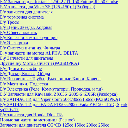
Б.У Запчасти для Jetstar JT 250-2 / JT 150 Futong Ji 250 Cruise
Б.У запчасти для Viper ZS (125 -150) J (Разборка)
Б/у запчасти для двигателя
Б/у тормозная система
Б/у Тросы
Б/у Цепи. Звёзды. Ходовая
Б/у Обвес. пластик
Б/у Колеса и комплектующие
Б/у Электрика
Б/у Система питания. Фильтра
Б. у запчасти на мопед ALPHA, DELTA
Б\у Запчасти для двигателя
Другие Б/у Мото Запчасти (РАЗБОРКА)
Б/у Двигатель всборе
Б/у Диски, Колеса, Обода
Б/у Выхлопные Трубы , Выхлопные Банки, Колена
Б/у Маятники, Подвеска
Б/у Электрика (Реле, Коммутаторы, Проводка, и т.д)
Б.У Запчасти для Kawasaki ZX636_2005-6_ZX6R (Разборка)
Б/у ЗАПЧАСТИ для Viper storm 50cc/80cc/150cc (РАЗБОРКА)
Б/у ЗАПЧАСТИ для FADA FD50cc/80cc Fada YB150T-15D, Spark
sp150s-17
Б/у запчасти для Honda Dio af18
Новые запчасти на мотоцикл (Разное)
Запчасти для двигателя CG/CB 125cc 150cc 200cc 250cc