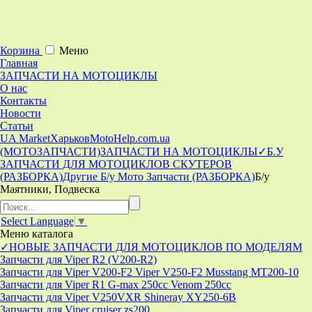
Корзина
Меню
Главная
ЗАПЧАСТИ НА МОТОЦИКЛЫ
О нас
Контакты
Новости
Статьи
UA Market
Харьков
MotoHelp.com.ua
(МОТОЗАПЧАСТИ)
ЗАПЧАСТИ НА МОТОЦИКЛЫ
✓Б.У
ЗАПЧАСТИ ДЛЯ МОТОЦИКЛОВ СКУТЕРОВ
(РАЗБОРКА)
Другие Б/у Мото Запчасти (РАЗБОРКА)
Б/у
Маятники, Подвеска
Select Language
▼
Меню
каталога
✓НОВЫЕ ЗАПЧАСТИ ДЛЯ МОТОЦИКЛОВ ПО МОДЕЛЯМ
Запчасти для Viper R2 (V200-R2)
Запчасти для Viper V200-F2 Viper V250-F2 Musstang MT200-10
Запчасти для Viper R1 G-max 250cc Venom 250cc
Запчасти для Viper V250VXR Shineray XY250-6B
Запчасти для Viper cruiser zs200