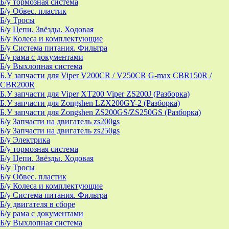
Б/у тормозная система
Б/у Обвес. пластик
Б/у Тросы
Б/у Цепи. Звёзды. Ходовая
Б/у Колеса и комплектующие
Б/у Система питания. Фильтра
Б/у рама с документами
Б/у Выхлопная система
Б.У запчасти для Viper V200CR / V250CR G-max CBR150R /
CBR200R
Б.У запчасти для Viper XT200 Viper ZS200J (Разборка)
Б.У запчасти для Zongshen LZX200GY-2 (Разборка)
Б.У запчасти для Zongshen ZS200GS/ZS250GS (Разборка)
Б/у Запчасти на двигатель zs200gs
Б/у Запчасти на двигатель zs250gs
Б/у Электрика
Б/у тормозная система
Б/у Цепи. Звёзды. Ходовая
Б/у Тросы
Б/у Обвес. пластик
Б/у Колеса и комплектующие
Б/у Система питания. Фильтра
Б/у двигателя в сборе
Б/у рама с документами
Б/у Выхлопная система