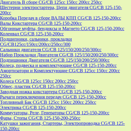
Двигатель В сборе CG/CB 125cc 150cc 200cc 250cc
Шестерни электростартера, Цепи двигателя CG/CB 125-150-
200cc
Коробка Передач в сборе ВАЛЫ КПП CG/CB 125-150-200cc
Валы Кикстартера CG/CB 125-150-200cc
Обгонные муфты, бендиксы и Магнето CG/CB 125-150-200cc
Коленвал CG/CB 125-150-200cc
Подшипники, сальники, прокладки
CG/CB125сс/150cc/200cc/250cc/300
Сальники двигателя CG/CB 125/150/200/250/300cc
Набор Прокладки Двигателя CG/CB 125/150/200/250/300cc
Подпишники Двигателя CG/CB 125/150/200/250/300cc
Колеса, подвеска и комплектующие CG/CB 125-150-200cc
Амортизатори и Комплектующие CG/CB 125cc 150cc 200cc
250cc
Колеса CG/CB 125cc 150cc 200cc 250cc
Обвес, пластик CG/CB 125-150-200cc
Заводная ножка кикстартера CG/CB 125-150-200cc
Рычаги переключения передач CG/CB 125-150-200cc
Топливный Бак CG/CB 125cc 150cc 200cc 250cc
Электрика CG/CB 125-150-200cc
Коммутаторы, Реле, Генераторы CG/CB 125-150-200cc
Фары, Стопы CG/CB 125-150-200-250cc
Катушки зажигания, Стартеры, Электропроводка CG/CB 125-
150-200cc