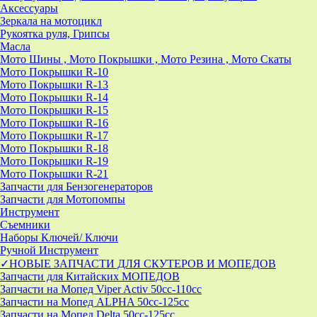
Аксессуары
Зеркала на мотоцикл
Рукоятка руля, Грипсы
Масла
Мото Шины , Мото Покрышки , Мото Резина , Мото Скаты
Мото Покрышки R-10
Мото Покрышки R-13
Мото Покрышки R-14
Мото Покрышки R-15
Мото Покрышки R-16
Мото Покрышки R-17
Мото Покрышки R-18
Мото Покрышки R-19
Мото Покрышки R-21
Запчасти для Бензогенераторов
Запчасти для Мотопомпы
Инструмент
Съемники
Наборы Ключей/ Ключи
Ручной Инструмент
✓НОВЫЕ ЗАПЧАСТИ ДЛЯ СКУТЕРОВ И МОПЕДОВ
Запчасти для Китайских МОПЕДОВ
Запчасти на Мопед Viper Activ 50cc-110cc
Запчасти на Мопед ALPHA 50cc-125cc
Запчасти на Мопед Delta 50cc-125cc