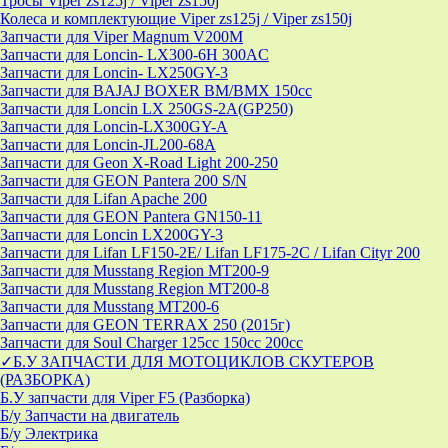
Тросы Viper zs125j / Viper zs150j
Колеса и комплектующие Viper zs125j / Viper zs150j
Запчасти для Viper Magnum V200M
Запчасти для Loncin- LX300-6H 300AC
Запчасти для Loncin- LX250GY-3
Запчасти для BAJAJ BOXER BM/ВМX 150cc
Запчасти для Loncin LX 250GS-2A(GP250)
Запчасти для Loncin-LX300GY-A
Запчасти для Loncin-JL200-68A
Запчасти для Geon X-Road Light 200-250
Запчасти для GEON Pantera 200 S/N
Запчасти для Lifan Apache 200
Запчасти для GEON Pantera GN150-11
Запчасти для Loncin LX200GY-3
Запчасти для Lifan LF150-2E/ Lifan LF175-2C / Lifan Cityr 200
Запчасти для Musstang Region MT200-9
Запчасти для Musstang Region MT200-8
Запчасти для Musstang MT200-6
Запчасти для GEON TERRAX 250 (2015г)
Запчасти для Soul Charger 125сс 150cc 200сс
✓Б.У ЗАПЧАСТИ ДЛЯ МОТОЦИКЛОВ СКУТЕРОВ
(РАЗБОРКА)
Б.У запчасти для Viper F5 (Разборка)
Б/у Запчасти на двигатель
Б/у Электрика