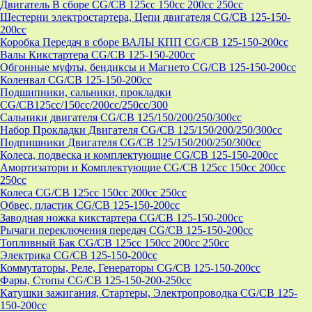
Двигатель В сборе CG/CB 125cc 150cc 200cc 250cc
Шестерни электростартера, Цепи двигателя CG/CB 125-150-
200cc
Коробка Передач в сборе ВАЛЫ КПП CG/CB 125-150-200cc
Валы Кикстартера CG/CB 125-150-200cc
Обгонные муфты, бендиксы и Магнето CG/CB 125-150-200cc
Коленвал CG/CB 125-150-200cc
Подшипники, сальники, прокладки
CG/CB125сс/150cc/200cc/250cc/300
Сальники двигателя CG/CB 125/150/200/250/300cc
Набор Прокладки Двигателя CG/CB 125/150/200/250/300cc
Подпишники Двигателя CG/CB 125/150/200/250/300cc
Колеса, подвеска и комплектующие CG/CB 125-150-200cc
Амортизатори и Комплектующие CG/CB 125cc 150cc 200cc
250cc
Колеса CG/CB 125cc 150cc 200cc 250cc
Обвес, пластик CG/CB 125-150-200cc
Заводная ножка кикстартера CG/CB 125-150-200cc
Рычаги переключения передач CG/CB 125-150-200cc
Топливный Бак CG/CB 125cc 150cc 200cc 250cc
Электрика CG/CB 125-150-200cc
Коммутаторы, Реле, Генераторы CG/CB 125-150-200cc
Фары, Стопы CG/CB 125-150-200-250cc
Катушки зажигания, Стартеры, Электропроводка CG/CB 125-
150-200cc