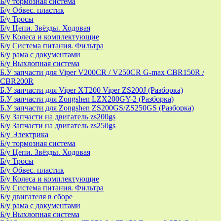
Б/у тормозная система
Б/у Обвес. пластик
Б/у Тросы
Б/у Цепи. Звёзды. Ходовая
Б/у Колеса и комплектующие
Б/у Система питания. Фильтра
Б/у рама с документами
Б/у Выхлопная система
Б.У запчасти для Viper V200CR / V250CR G-max CBR150R /
CBR200R
Б.У запчасти для Viper XT200 Viper ZS200J (Разборка)
Б.У запчасти для Zongshen LZX200GY-2 (Разборка)
Б.У запчасти для Zongshen ZS200GS/ZS250GS (Разборка)
Б/у Запчасти на двигатель zs200gs
Б/у Запчасти на двигатель zs250gs
Б/у Электрика
Б/у тормозная система
Б/у Цепи. Звёзды. Ходовая
Б/у Тросы
Б/у Обвес. пластик
Б/у Колеса и комплектующие
Б/у Система питания. Фильтра
Б/у двигателя в сборе
Б/у рама с документами
Б/у Выхлопная система