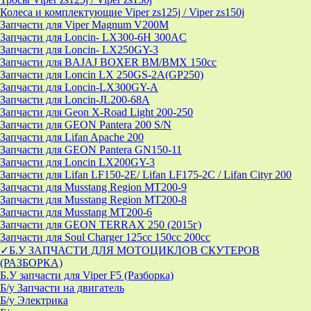
Колеса и комплектующие Viper zs125j / Viper zs150j
Запчасти для Viper Magnum V200M
Запчасти для Loncin- LX300-6H 300AC
Запчасти для Loncin- LX250GY-3
Запчасти для BAJAJ BOXER BM/ВМX 150cc
Запчасти для Loncin LX 250GS-2A(GP250)
Запчасти для Loncin-LX300GY-A
Запчасти для Loncin-JL200-68A
Запчасти для Geon X-Road Light 200-250
Запчасти для GEON Pantera 200 S/N
Запчасти для Lifan Apache 200
Запчасти для GEON Pantera GN150-11
Запчасти для Loncin LX200GY-3
Запчасти для Lifan LF150-2E/ Lifan LF175-2C / Lifan Cityr 200
Запчасти для Musstang Region MT200-9
Запчасти для Musstang Region MT200-8
Запчасти для Musstang MT200-6
Запчасти для GEON TERRAX 250 (2015г)
Запчасти для Soul Charger 125сс 150cc 200сс
✓Б.У ЗАПЧАСТИ ДЛЯ МОТОЦИКЛОВ СКУТЕРОВ
(РАЗБОРКА)
Б.У запчасти для Viper F5 (Разборка)
Б/у Запчасти на двигатель
Б/у Электрика