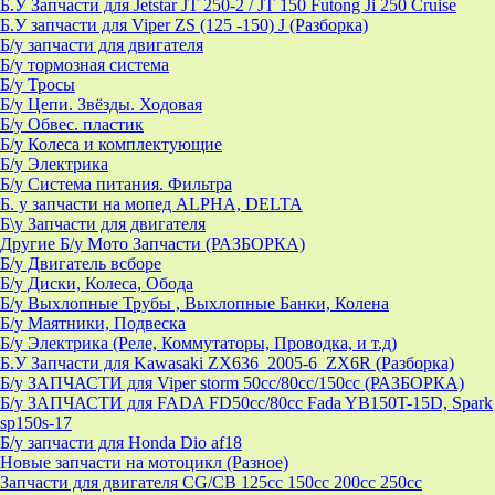
Б.У Запчасти для Jetstar JT 250-2 / JT 150 Futong Ji 250 Cruise
Б.У запчасти для Viper ZS (125 -150) J (Разборка)
Б/у запчасти для двигателя
Б/у тормозная система
Б/у Тросы
Б/у Цепи. Звёзды. Ходовая
Б/у Обвес. пластик
Б/у Колеса и комплектующие
Б/у Электрика
Б/у Система питания. Фильтра
Б. у запчасти на мопед ALPHA, DELTA
Б\у Запчасти для двигателя
Другие Б/у Мото Запчасти (РАЗБОРКА)
Б/у Двигатель всборе
Б/у Диски, Колеса, Обода
Б/у Выхлопные Трубы , Выхлопные Банки, Колена
Б/у Маятники, Подвеска
Б/у Электрика (Реле, Коммутаторы, Проводка, и т.д)
Б.У Запчасти для Kawasaki ZX636_2005-6_ZX6R (Разборка)
Б/у ЗАПЧАСТИ для Viper storm 50cc/80cc/150cc (РАЗБОРКА)
Б/у ЗАПЧАСТИ для FADA FD50cc/80cc Fada YB150T-15D, Spark
sp150s-17
Б/у запчасти для Honda Dio af18
Новые запчасти на мотоцикл (Разное)
Запчасти для двигателя CG/CB 125cc 150cc 200cc 250cc