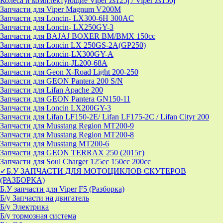
Колеса и комплектующие Viper zs125j / Viper zs150j
Запчасти для Viper Magnum V200M
Запчасти для Loncin- LX300-6H 300AC
Запчасти для Loncin- LX250GY-3
Запчасти для BAJAJ BOXER BM/ВМX 150cc
Запчасти для Loncin LX 250GS-2A(GP250)
Запчасти для Loncin-LX300GY-A
Запчасти для Loncin-JL200-68A
Запчасти для Geon X-Road Light 200-250
Запчасти для GEON Pantera 200 S/N
Запчасти для Lifan Apache 200
Запчасти для GEON Pantera GN150-11
Запчасти для Loncin LX200GY-3
Запчасти для Lifan LF150-2E/ Lifan LF175-2C / Lifan Cityr 200
Запчасти для Musstang Region MT200-9
Запчасти для Musstang Region MT200-8
Запчасти для Musstang MT200-6
Запчасти для GEON TERRAX 250 (2015г)
Запчасти для Soul Charger 125сс 150cc 200сс
✓Б.У ЗАПЧАСТИ ДЛЯ МОТОЦИКЛОВ СКУТЕРОВ
(РАЗБОРКА)
Б.У запчасти для Viper F5 (Разборка)
Б/у Запчасти на двигатель
Б/у Электрика
Б/у тормозная система