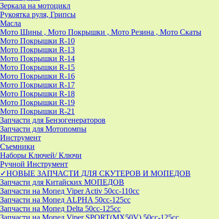
Зеркала на мотоцикл
Рукоятка руля, Грипсы
Масла
Мото Шины , Мото Покрышки , Мото Резина , Мото Скаты
Мото Покрышки R-10
Мото Покрышки R-13
Мото Покрышки R-14
Мото Покрышки R-15
Мото Покрышки R-16
Мото Покрышки R-17
Мото Покрышки R-18
Мото Покрышки R-19
Мото Покрышки R-21
Запчасти для Бензогенераторов
Запчасти для Мотопомпы
Инструмент
Съемники
Наборы Ключей/ Ключи
Ручной Инструмент
✓НОВЫЕ ЗАПЧАСТИ ДЛЯ СКУТЕРОВ И МОПЕДОВ
Запчасти для Китайских МОПЕДОВ
Запчасти на Мопед Viper Activ 50cc-110cc
Запчасти на Мопед ALPHA 50cc-125cc
Запчасти на Мопед Delta 50cc-125cc
Запчасти на Мопед Viper SPORT(MX50V) 50cc-125cc