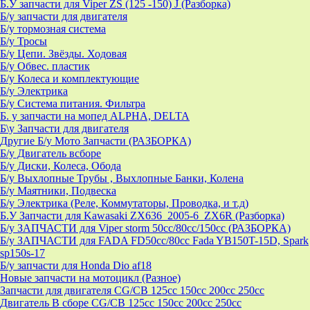
Б.У запчасти для Viper ZS (125 -150) J (Разборка)
Б/у запчасти для двигателя
Б/у тормозная система
Б/у Тросы
Б/у Цепи. Звёзды. Ходовая
Б/у Обвес. пластик
Б/у Колеса и комплектующие
Б/у Электрика
Б/у Система питания. Фильтра
Б. у запчасти на мопед ALPHA, DELTA
Б\у Запчасти для двигателя
Другие Б/у Мото Запчасти (РАЗБОРКА)
Б/у Двигатель всборе
Б/у Диски, Колеса, Обода
Б/у Выхлопные Трубы , Выхлопные Банки, Колена
Б/у Маятники, Подвеска
Б/у Электрика (Реле, Коммутаторы, Проводка, и т.д)
Б.У Запчасти для Kawasaki ZX636_2005-6_ZX6R (Разборка)
Б/у ЗАПЧАСТИ для Viper storm 50cc/80cc/150cc (РАЗБОРКА)
Б/у ЗАПЧАСТИ для FADA FD50cc/80cc Fada YB150T-15D, Spark
sp150s-17
Б/у запчасти для Honda Dio af18
Новые запчасти на мотоцикл (Разное)
Запчасти для двигателя CG/CB 125cc 150cc 200cc 250cc
Двигатель В сборе CG/CB 125cc 150cc 200cc 250cc