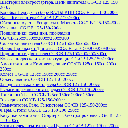
Шестерни электростартера, Цепи двигателя CG/CB 125-150-
200cc
Коробка Передач в сборе ВАЛЫ КПП CG/CB 125-150-200cc
Валы Кикстартера CG/CB 125-150-200cc
Обгонные муфты, бендиксы и Магнето CG/CB 125-150-200cc
Коленвал CG/CB 125-150-200cc
Подшипники, сальники, прокладки
CG/CB125сс/150cc/200cc/250cc/300
Сальники двигателя CG/CB 125/150/200/250/300cc
Набор Прокладки Двигателя CG/CB 125/150/200/250/300cc
Подпишники Двигателя CG/CB 125/150/200/250/300cc
Колеса, подвеска и комплектующие CG/CB 125-150-200cc
Амортизатори и Комплектующие CG/CB 125cc 150cc 200cc
250cc
Колеса CG/CB 125cc 150cc 200cc 250cc
Обвес, пластик CG/CB 125-150-200cc
Заводная ножка кикстартера CG/CB 125-150-200cc
Рычаги переключения передач CG/CB 125-150-200cc
Топливный Бак CG/CB 125cc 150cc 200cc 250cc
Электрика CG/CB 125-150-200cc
Коммутаторы, Реле, Генераторы CG/CB 125-150-200cc
Фары, Стопы CG/CB 125-150-200-250cc
Катушки зажигания, Стартеры, Электропроводка CG/CB 125-
150-200cc
Блоки переключатели руля Пульты CG/CB 125cc 150cc 200cc