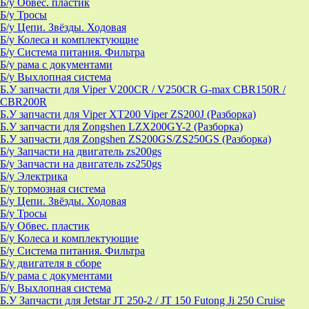
Б/у Обвес. пластик
Б/у Тросы
Б/у Цепи. Звёзды. Ходовая
Б/у Колеса и комплектующие
Б/у Система питания. Фильтра
Б/у рама с документами
Б/у Выхлопная система
Б.У запчасти для Viper V200CR / V250CR G-max CBR150R /
CBR200R
Б.У запчасти для Viper XT200 Viper ZS200J (Разборка)
Б.У запчасти для Zongshen LZX200GY-2 (Разборка)
Б.У запчасти для Zongshen ZS200GS/ZS250GS (Разборка)
Б/у Запчасти на двигатель zs200gs
Б/у Запчасти на двигатель zs250gs
Б/у Электрика
Б/у тормозная система
Б/у Цепи. Звёзды. Ходовая
Б/у Тросы
Б/у Обвес. пластик
Б/у Колеса и комплектующие
Б/у Система питания. Фильтра
Б/у двигателя в сборе
Б/у рама с документами
Б/у Выхлопная система
Б.У Запчасти для Jetstar JT 250-2 / JT 150 Futong Ji 250 Cruise