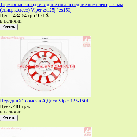
Тормозные колодки задние или передние комплект, 121мм
(спиц. колесо) Viper zs125j / zs150j
Цена:
434.64 грн.
9.71 $
в наличии
Передний Тормозной Диск Viper 125-150J
Цена:
481 грн.
в наличии