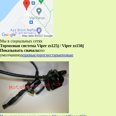
Мы в социальных сетях
Тормозная система Viper zs125j / Viper zs150j
Показывать сначала:
по
умолчанию
дешевые
дорогие
старые
новые