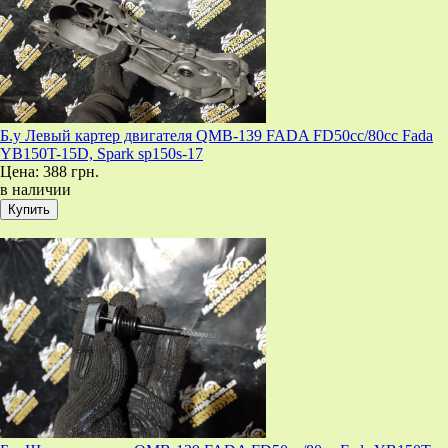
Б.у Левый картер двигателя QMB-139 FADA FD50cc/80cc Fada
YB150T-15D, Spark sp150s-17
Цена:
388 грн.
в наличии