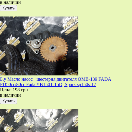
в наличии
Б.у Масло насос +шестерня двигателя QMB-139 FADA
FD50cc/80cc Fada YB150T-15D, Spark sp150s-17
Цена:
198 грн.
в наличии