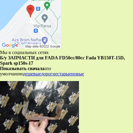
Мы в социальных сетях
Б/у ЗАПЧАСТИ для FADA FD50cc/80cc Fada YB150T-15D,
Spark sp150s-17
Показывать сначала:
по
умолчанию
дешевые
дорогие
старые
новые