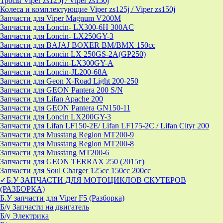
Тросы Viper zs125j / Viper zs150j
Колеса и комплектующие Viper zs125j / Viper zs150j
Запчасти для Viper Magnum V200M
Запчасти для Loncin- LX300-6H 300AC
Запчасти для Loncin- LX250GY-3
Запчасти для BAJAJ BOXER BM/ВМX 150cc
Запчасти для Loncin LX 250GS-2A(GP250)
Запчасти для Loncin-LX300GY-A
Запчасти для Loncin-JL200-68A
Запчасти для Geon X-Road Light 200-250
Запчасти для GEON Pantera 200 S/N
Запчасти для Lifan Apache 200
Запчасти для GEON Pantera GN150-11
Запчасти для Loncin LX200GY-3
Запчасти для Lifan LF150-2E/ Lifan LF175-2C / Lifan Cityr 200
Запчасти для Musstang Region MT200-9
Запчасти для Musstang Region MT200-8
Запчасти для Musstang MT200-6
Запчасти для GEON TERRAX 250 (2015г)
Запчасти для Soul Charger 125сс 150cc 200сс
✓Б.У ЗАПЧАСТИ ДЛЯ МОТОЦИКЛОВ СКУТЕРОВ
(РАЗБОРКА)
Б.У запчасти для Viper F5 (Разборка)
Б/у Запчасти на двигатель
Б/у Электрика