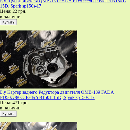
Б.у Щуп двигателя QMB-139 FADA FD50cc/80cc Fada YB150T-
15D, Spark sp150s-17
Цена:
22 грн.
в наличии
Б.у Картер заднего Редуктора двигателя QMB-139 FADA
FD50cc/80cc Fada YB150T-15D, Spark sp150s-17
Цена:
471 грн.
в наличии