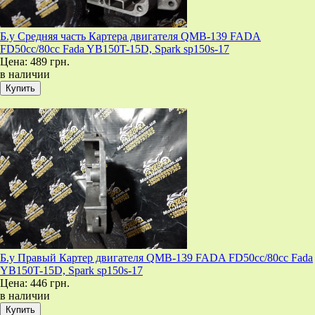
Б.у Средняя часть Картера двигателя QMB-139 FADA
FD50cc/80cc Fada YB150T-15D, Spark sp150s-17
Цена:
489 грн.
в наличии
Б.у Правый Картер двигателя QMB-139 FADA FD50cc/80cc Fada
YB150T-15D, Spark sp150s-17
Цена:
446 грн.
в наличии