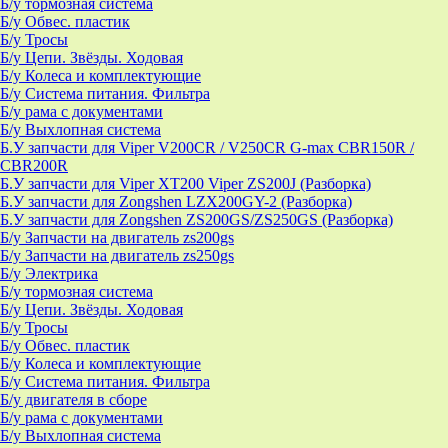
Б/у тормозная система
Б/у Обвес. пластик
Б/у Тросы
Б/у Цепи. Звёзды. Ходовая
Б/у Колеса и комплектующие
Б/у Система питания. Фильтра
Б/у рама с документами
Б/у Выхлопная система
Б.У запчасти для Viper V200CR / V250CR G-max CBR150R /
CBR200R
Б.У запчасти для Viper XT200 Viper ZS200J (Разборка)
Б.У запчасти для Zongshen LZX200GY-2 (Разборка)
Б.У запчасти для Zongshen ZS200GS/ZS250GS (Разборка)
Б/у Запчасти на двигатель zs200gs
Б/у Запчасти на двигатель zs250gs
Б/у Электрика
Б/у тормозная система
Б/у Цепи. Звёзды. Ходовая
Б/у Тросы
Б/у Обвес. пластик
Б/у Колеса и комплектующие
Б/у Система питания. Фильтра
Б/у двигателя в сборе
Б/у рама с документами
Б/у Выхлопная система