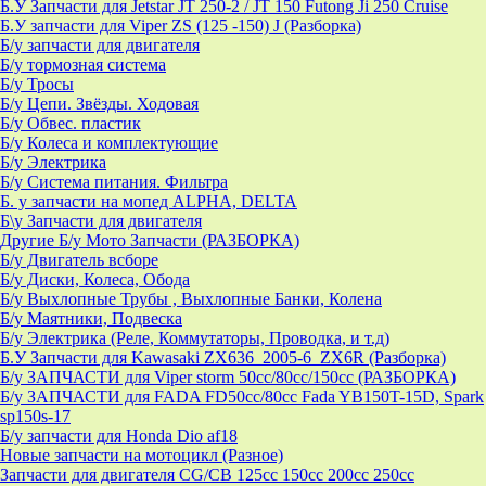
Б.У Запчасти для Jetstar JT 250-2 / JT 150 Futong Ji 250 Cruise
Б.У запчасти для Viper ZS (125 -150) J (Разборка)
Б/у запчасти для двигателя
Б/у тормозная система
Б/у Тросы
Б/у Цепи. Звёзды. Ходовая
Б/у Обвес. пластик
Б/у Колеса и комплектующие
Б/у Электрика
Б/у Система питания. Фильтра
Б. у запчасти на мопед ALPHA, DELTA
Б\у Запчасти для двигателя
Другие Б/у Мото Запчасти (РАЗБОРКА)
Б/у Двигатель всборе
Б/у Диски, Колеса, Обода
Б/у Выхлопные Трубы , Выхлопные Банки, Колена
Б/у Маятники, Подвеска
Б/у Электрика (Реле, Коммутаторы, Проводка, и т.д)
Б.У Запчасти для Kawasaki ZX636_2005-6_ZX6R (Разборка)
Б/у ЗАПЧАСТИ для Viper storm 50cc/80cc/150cc (РАЗБОРКА)
Б/у ЗАПЧАСТИ для FADA FD50cc/80cc Fada YB150T-15D, Spark
sp150s-17
Б/у запчасти для Honda Dio af18
Новые запчасти на мотоцикл (Разное)
Запчасти для двигателя CG/CB 125cc 150cc 200cc 250cc