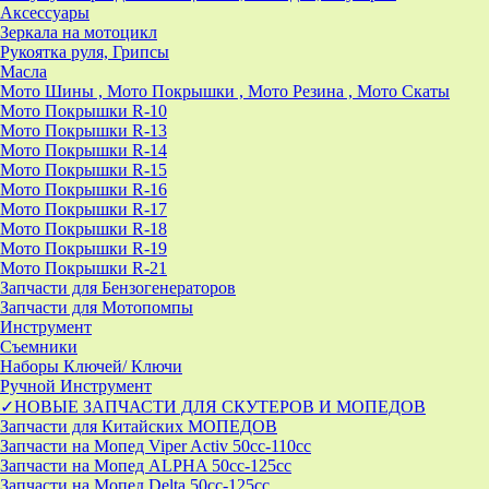
Аксессуары
Зеркала на мотоцикл
Рукоятка руля, Грипсы
Масла
Мото Шины , Мото Покрышки , Мото Резина , Мото Скаты
Мото Покрышки R-10
Мото Покрышки R-13
Мото Покрышки R-14
Мото Покрышки R-15
Мото Покрышки R-16
Мото Покрышки R-17
Мото Покрышки R-18
Мото Покрышки R-19
Мото Покрышки R-21
Запчасти для Бензогенераторов
Запчасти для Мотопомпы
Инструмент
Съемники
Наборы Ключей/ Ключи
Ручной Инструмент
✓НОВЫЕ ЗАПЧАСТИ ДЛЯ СКУТЕРОВ И МОПЕДОВ
Запчасти для Китайских МОПЕДОВ
Запчасти на Мопед Viper Activ 50cc-110cc
Запчасти на Мопед ALPHA 50cc-125cc
Запчасти на Мопед Delta 50cc-125cc