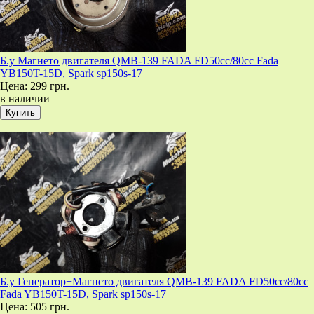
Б.у Магнето двигателя QMB-139 FADA FD50cc/80cc Fada
YB150T-15D, Spark sp150s-17
Цена:
299 грн.
в наличии
Б.у Генератор+Магнето двигателя QMB-139 FADA FD50cc/80cc
Fada YB150T-15D, Spark sp150s-17
Цена:
505 грн.