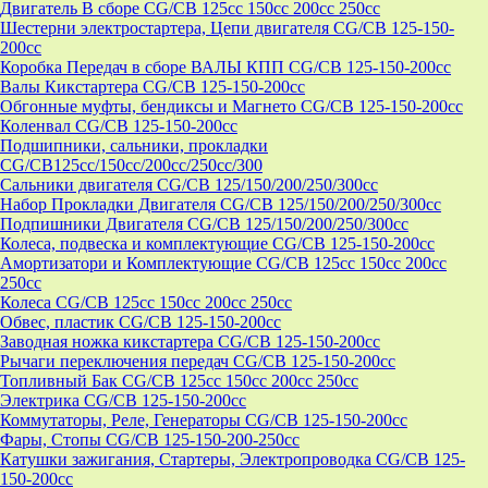
Двигатель В сборе CG/CB 125cc 150cc 200cc 250cc
Шестерни электростартера, Цепи двигателя CG/CB 125-150-
200cc
Коробка Передач в сборе ВАЛЫ КПП CG/CB 125-150-200cc
Валы Кикстартера CG/CB 125-150-200cc
Обгонные муфты, бендиксы и Магнето CG/CB 125-150-200cc
Коленвал CG/CB 125-150-200cc
Подшипники, сальники, прокладки
CG/CB125сс/150cc/200cc/250cc/300
Сальники двигателя CG/CB 125/150/200/250/300cc
Набор Прокладки Двигателя CG/CB 125/150/200/250/300cc
Подпишники Двигателя CG/CB 125/150/200/250/300cc
Колеса, подвеска и комплектующие CG/CB 125-150-200cc
Амортизатори и Комплектующие CG/CB 125cc 150cc 200cc
250cc
Колеса CG/CB 125cc 150cc 200cc 250cc
Обвес, пластик CG/CB 125-150-200cc
Заводная ножка кикстартера CG/CB 125-150-200cc
Рычаги переключения передач CG/CB 125-150-200cc
Топливный Бак CG/CB 125cc 150cc 200cc 250cc
Электрика CG/CB 125-150-200cc
Коммутаторы, Реле, Генераторы CG/CB 125-150-200cc
Фары, Стопы CG/CB 125-150-200-250cc
Катушки зажигания, Стартеры, Электропроводка CG/CB 125-
150-200cc