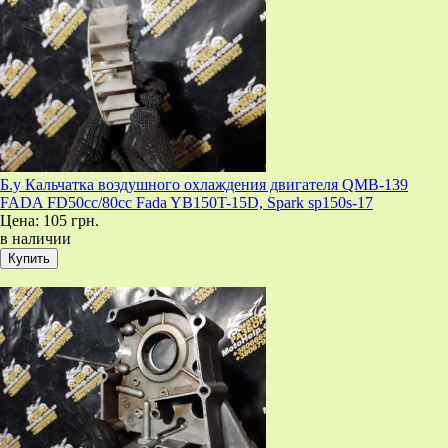
Б.у Кальчатка воздушного охлаждения двигателя QMB-139
FADA FD50cc/80cc Fada YB150T-15D, Spark sp150s-17
Цена:
105 грн.
в наличии