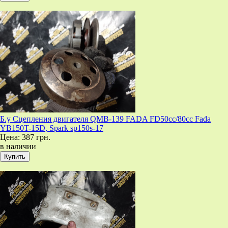
Б.у Сцепления двигателя QMB-139 FADA FD50cc/80cc Fada
YB150T-15D, Spark sp150s-17
Цена:
387 грн.
в наличии