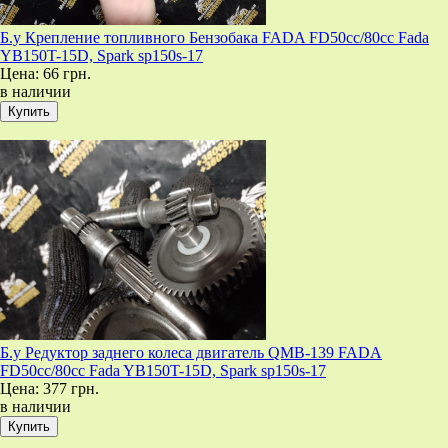
Б.у Крепление топливного Бензобака FADA FD50cc/80cc Fada
YB150T-15D, Spark sp150s-17
Цена:
66 грн.
в наличии
Б.у Редуктор заднего колеса двигатель QMB-139 FADA
FD50cc/80cc Fada YB150T-15D, Spark sp150s-17
Цена:
377 грн.
в наличии