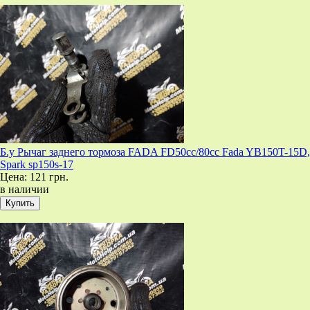
Б.у Рычаг заднего тормоза FADA FD50cc/80cc Fada YB150T-15D,
Spark sp150s-17
Цена:
121 грн.
в наличии