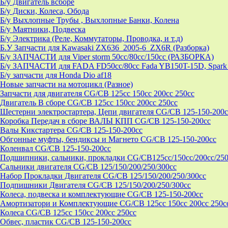
Б/у Двигатель всборе
Б/у Диски, Колеса, Обода
Б/у Выхлопные Трубы , Выхлопные Банки, Колена
Б/у Маятники, Подвеска
Б/у Электрика (Реле, Коммутаторы, Проводка, и т.д)
Б.У Запчасти для Kawasaki ZX636_2005-6_ZX6R (Разборка)
Б/у ЗАПЧАСТИ для Viper storm 50cc/80cc/150cc (РАЗБОРКА)
Б/у ЗАПЧАСТИ для FADA FD50cc/80cc Fada YB150T-15D, Spark 
Б/у запчасти для Honda Dio af18
Новые запчасти на мотоцикл (Разное)
Запчасти для двигателя CG/CB 125cc 150cc 200cc 250cc
Двигатель В сборе CG/CB 125cc 150cc 200cc 250cc
Шестерни электростартера, Цепи двигателя CG/CB 125-150-200c
Коробка Передач в сборе ВАЛЫ КПП CG/CB 125-150-200cc
Валы Кикстартера CG/CB 125-150-200cc
Обгонные муфты, бендиксы и Магнето CG/CB 125-150-200cc
Коленвал CG/CB 125-150-200cc
Подшипники, сальники, прокладки CG/CB125сс/150cc/200cc/250
Сальники двигателя CG/CB 125/150/200/250/300cc
Набор Прокладки Двигателя CG/CB 125/150/200/250/300cc
Подпишники Двигателя CG/CB 125/150/200/250/300cc
Колеса, подвеска и комплектующие CG/CB 125-150-200cc
Амортизатори и Комплектующие CG/CB 125cc 150cc 200cc 250c
Колеса CG/CB 125cc 150cc 200cc 250cc
Обвес, пластик CG/CB 125-150-200cc