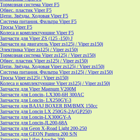
Тормозная система Viper F5
Обвес. пластик Viper F5
Цепи. Звёзды. Ходовая Viper F5
Система питания. Фильтра Viper F5
Тросы Viper F5
Колеса и комплектующие Viper F5
Запчасти для Viper ZS (125 -150) J
Запчасти на двигатель Viper zs125j / Viper zs150j
Электрика Viper zs125j / Viper zs150j
Тормозная система Viper zs125j / Viper zs150j
Обвес. пластик Viper zs125j / Viper zs150j
Цепи. Звёзды. Ходовая Viper zs125j / Viper zs150j
Система питания. Фильтра Viper zs125j / Viper zs150j
Тросы Viper zs125j / Viper zs150j
Колеса и комплектующие Viper zs125j / Viper zs150j
Запчасти для Viper Magnum V200M
Запчасти для Loncin- LX300-6H 300AC
Запчасти для Loncin- LX250GY-3
Запчасти для BAJAJ BOXER BM/ВМX 150cc
Запчасти для Loncin LX 250GS-2A(GP250)
Запчасти для Loncin-LX300GY-A
Запчасти для Loncin-JL200-68A
Запчасти для Geon X-Road Light 200-250
Запчасти для GEON Pantera 200 S/N
Запчасти для Lifan Apache 200