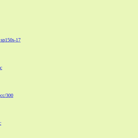
sp150s-17
c
cc/300
c