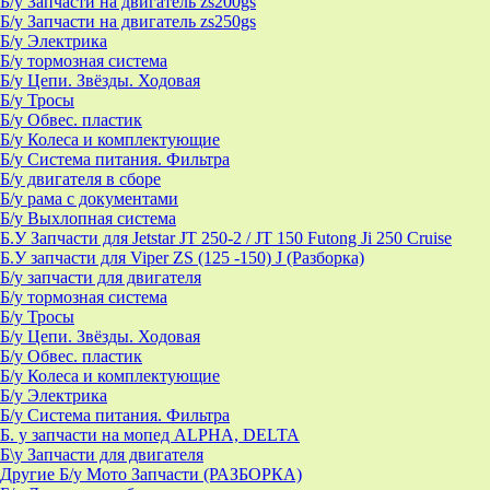
Б/у Запчасти на двигатель zs200gs
Б/у Запчасти на двигатель zs250gs
Б/у Электрика
Б/у тормозная система
Б/у Цепи. Звёзды. Ходовая
Б/у Тросы
Б/у Обвес. пластик
Б/у Колеса и комплектующие
Б/у Система питания. Фильтра
Б/у двигателя в сборе
Б/у рама с документами
Б/у Выхлопная система
Б.У Запчасти для Jetstar JT 250-2 / JT 150 Futong Ji 250 Cruise
Б.У запчасти для Viper ZS (125 -150) J (Разборка)
Б/у запчасти для двигателя
Б/у тормозная система
Б/у Тросы
Б/у Цепи. Звёзды. Ходовая
Б/у Обвес. пластик
Б/у Колеса и комплектующие
Б/у Электрика
Б/у Система питания. Фильтра
Б. у запчасти на мопед ALPHA, DELTA
Б\у Запчасти для двигателя
Другие Б/у Мото Запчасти (РАЗБОРКА)