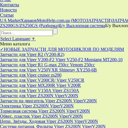
Контакты
Новости
Статьи
UA Market
Харьков
MotoHelp.com.ua (МОТОЗАПЧАСТИ)
ЗАПЧА
ZS200GS/ZS250GS (Разборка)
Б/у Выхлопная система
Б/у Выхлоп
Select Language
▼
Меню
каталога
✓НОВЫЕ ЗАПЧАСТИ ДЛЯ МОТОЦИКЛОВ ПО МОДЕЛЯМ
Запчасти для Viper R2 (V200-R2)
Запчасти для Viper V200-F2 Viper V250-F2 Musstang MT200-10
Запчасти для Viper R1 G-max 250cc Venom 250cc
Запчасти для Viper V250VXR Shineray XY250-6B
Запчасти для Viper cruiser zs200
Запчасти для Viper V200CR/ Viper V250CR
Запчасти для Viper MX200R Viper V200R
Запчасти для Viper V150A Viper ZS150A
Запчасти для Viper ZS200N ViperV200N
Запчасти на двигатель Viper ZS200N ViperV200N
Электрика Viper ZS200N ViperV200N
Тормозная система Viper ZS200N ViperV200N
Обвес. пластик Viper ZS200N ViperV200N
Цепи. Звёзды. Ходовая Viper ZS200N ViperV200N
Система питания. Фильтра Viper ZS200N ViperV200N