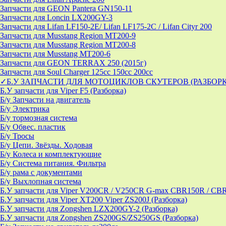
Запчасти для GEON Pantera GN150-11
Запчасти для Loncin LX200GY-3
Запчасти для Lifan LF150-2E/ Lifan LF175-2C / Lifan Cityr 200
Запчасти для Musstang Region MT200-9
Запчасти для Musstang Region MT200-8
Запчасти для Musstang MT200-6
Запчасти для GEON TERRAX 250 (2015г)
Запчасти для Soul Charger 125сс 150cc 200сс
✓Б.У ЗАПЧАСТИ ДЛЯ МОТОЦИКЛОВ СКУТЕРОВ (РАЗБОР
Б.У запчасти для Viper F5 (Разборка)
Б/у Запчасти на двигатель
Б/у Электрика
Б/у тормозная система
Б/у Обвес. пластик
Б/у Тросы
Б/у Цепи. Звёзды. Ходовая
Б/у Колеса и комплектующие
Б/у Система питания. Фильтра
Б/у рама с документами
Б/у Выхлопная система
Б.У запчасти для Viper V200CR / V250CR G-max CBR150R / CB
Б.У запчасти для Viper XT200 Viper ZS200J (Разборка)
Б.У запчасти для Zongshen LZX200GY-2 (Разборка)
Б.У запчасти для Zongshen ZS200GS/ZS250GS (Разборка)