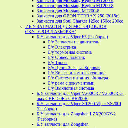
Запчасти для Musstang Region MT200-9
Запчасти для Musstang Region MT200-8
Запчасти для Musstang MT200-6
Запчасти для GEON TERRAX 250 (2015г)
Запчасти для Soul Charger 125сс 150cc 200сс
✓Б.У ЗАПЧАСТИ ДЛЯ МОТОЦИКЛОВ
СКУТЕРОВ (РАЗБОРКА)
Б.У запчасти для Viper F5 (Разборка)
Б/у Запчасти на двигатель
Б/у Электрика
Б/у тормозная система
Б/у Обвес. пластик
Б/у Тросы
Б/у Цепи. Звёзды. Ходовая
Б/у Колеса и комплектующие
Б/у Система питания. Фильтра
Б/у рама с документами
Б/у Выхлопная система
Б.У запчасти для Viper V200CR / V250CR G-
max CBR150R / CBR200R
Б.У запчасти для Viper XT200 Viper ZS200J
(Разборка)
Б.У запчасти для Zongshen LZX200GY-2
(Разборка)
Б.У запчасти для Zongshen