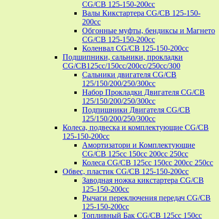
CG/CB 125-150-200cc
Валы Кикстартера CG/CB 125-150-
200cc
Обгонные муфты, бендиксы и Магнето
CG/CB 125-150-200cc
Коленвал CG/CB 125-150-200cc
Подшипники, сальники, прокладки
CG/CB125сс/150cc/200cc/250cc/300
Сальники двигателя CG/CB
125/150/200/250/300cc
Набор Прокладки Двигателя CG/CB
125/150/200/250/300cc
Подпишники Двигателя CG/CB
125/150/200/250/300cc
Колеса, подвеска и комплектующие CG/CB
125-150-200cc
Амортизатори и Комплектующие
CG/CB 125cc 150cc 200cc 250cc
Колеса CG/CB 125cc 150cc 200cc 250cc
Обвес, пластик CG/CB 125-150-200cc
Заводная ножка кикстартера CG/CB
125-150-200cc
Рычаги переключения передач CG/CB
125-150-200cc
Топливный Бак CG/CB 125cc 150cc