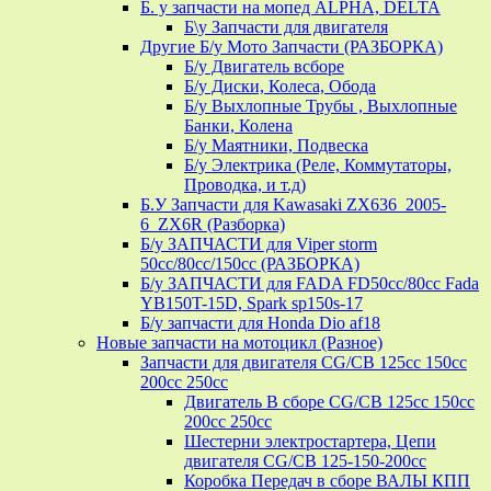
Б. у запчасти на мопед ALPHA, DELTA
Б\у Запчасти для двигателя
Другие Б/у Мото Запчасти (РАЗБОРКА)
Б/у Двигатель всборе
Б/у Диски, Колеса, Обода
Б/у Выхлопные Трубы , Выхлопные
Банки, Колена
Б/у Маятники, Подвеска
Б/у Электрика (Реле, Коммутаторы,
Проводка, и т.д)
Б.У Запчасти для Kawasaki ZX636_2005-
6_ZX6R (Разборка)
Б/у ЗАПЧАСТИ для Viper storm
50cc/80cc/150cc (РАЗБОРКА)
Б/у ЗАПЧАСТИ для FADA FD50cc/80cc Fada
YB150T-15D, Spark sp150s-17
Б/у запчасти для Honda Dio af18
Новые запчасти на мотоцикл (Разное)
Запчасти для двигателя CG/CB 125cc 150cc
200cc 250cc
Двигатель В сборе CG/CB 125cc 150cc
200cc 250cc
Шестерни электростартера, Цепи
двигателя CG/CB 125-150-200cc
Коробка Передач в сборе ВАЛЫ КПП