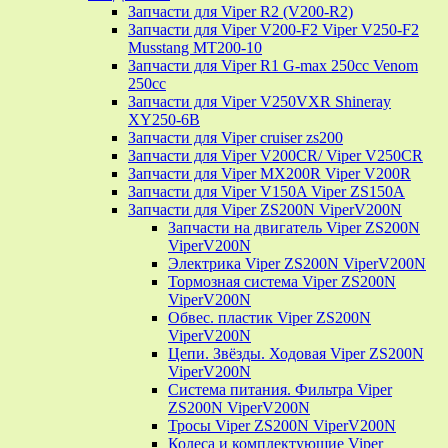
Запчасти для Viper R2 (V200-R2)
Запчасти для Viper V200-F2 Viper V250-F2
Musstang MT200-10
Запчасти для Viper R1 G-max 250cc Venom
250cc
Запчасти для Viper V250VXR Shineray
XY250-6B
Запчасти для Viper cruiser zs200
Запчасти для Viper V200CR/ Viper V250CR
Запчасти для Viper MX200R Viper V200R
Запчасти для Viper V150A Viper ZS150A
Запчасти для Viper ZS200N ViperV200N
Запчасти на двигатель Viper ZS200N
ViperV200N
Электрика Viper ZS200N ViperV200N
Тормозная система Viper ZS200N
ViperV200N
Обвес. пластик Viper ZS200N
ViperV200N
Цепи. Звёзды. Ходовая Viper ZS200N
ViperV200N
Система питания. Фильтра Viper
ZS200N ViperV200N
Тросы Viper ZS200N ViperV200N
Колеса и комплектующие Viper