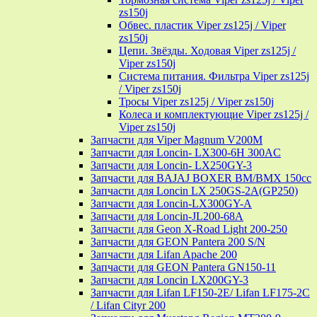
zs150j
Обвес. пластик Viper zs125j / Viper
zs150j
Цепи. Звёзды. Ходовая Viper zs125j /
Viper zs150j
Система питания. Фильтра Viper zs125j
/ Viper zs150j
Тросы Viper zs125j / Viper zs150j
Колеса и комплектующие Viper zs125j /
Viper zs150j
Запчасти для Viper Magnum V200M
Запчасти для Loncin- LX300-6H 300AC
Запчасти для Loncin- LX250GY-3
Запчасти для BAJAJ BOXER BM/ВМX 150cc
Запчасти для Loncin LX 250GS-2A(GP250)
Запчасти для Loncin-LX300GY-A
Запчасти для Loncin-JL200-68A
Запчасти для Geon X-Road Light 200-250
Запчасти для GEON Pantera 200 S/N
Запчасти для Lifan Apache 200
Запчасти для GEON Pantera GN150-11
Запчасти для Loncin LX200GY-3
Запчасти для Lifan LF150-2E/ Lifan LF175-2C
/ Lifan Cityr 200