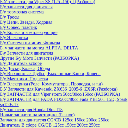
Б.У запчасти для Viper ZS (125 -150) J (Разборка)
Б/у запчасти для двигателя
Б/у тормозная система
Б/у Тросы
Б/у Цепи. Звёзды. Ходовая
Б/у Обвес. пластик
Б/у Колеса и комплектующие
Б/у Электрика
Б/у Система питания. Фильтра
Б. у запчасти на мопед ALPHA, DELTA
Б\у Запчасти для двигателя
Другие Б/у Мото Запчасти (РАЗБОРКА)
Б/у Двигатель всборе
Б/у Диски, Колеса, Обода
Б/у Выхлопные Трубы , Выхлопные Банки, Колена
Б/у Маятники, Подвеска
Б/у Электрика (Реле, Коммутаторы, Проводка, и т.д)
Б.У Запчасти для Kawasaki ZX636_2005-6_ZX6R (Разборка)
Б/у ЗАПЧАСТИ для Viper storm 50cc/80cc/150cc (РАЗБОРКА)
Б/у ЗАПЧАСТИ для FADA FD50cc/80cc Fada YB150T-15D, Spark
sp150s-17
Б/у запчасти для Honda Dio af18
Новые запчасти на мотоцикл (Разное)
Запчасти для двигателя CG/CB 125cc 150cc 200cc 250cc
Двигатель В сборе CG/CB 125cc 150cc 200cc 250cc