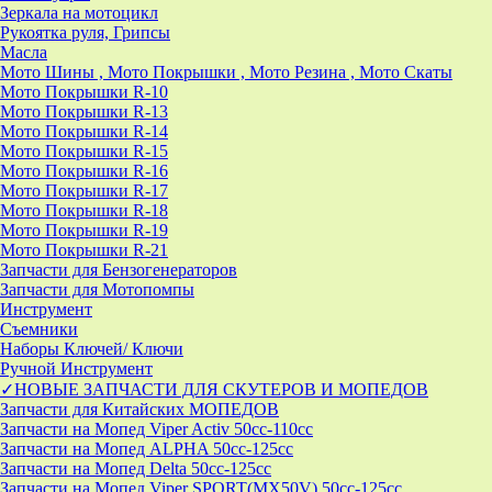
Зеркала на мотоцикл
Рукоятка руля, Грипсы
Масла
Мото Шины , Мото Покрышки , Мото Резина , Мото Скаты
Мото Покрышки R-10
Мото Покрышки R-13
Мото Покрышки R-14
Мото Покрышки R-15
Мото Покрышки R-16
Мото Покрышки R-17
Мото Покрышки R-18
Мото Покрышки R-19
Мото Покрышки R-21
Запчасти для Бензогенераторов
Запчасти для Мотопомпы
Инструмент
Съемники
Наборы Ключей/ Ключи
Ручной Инструмент
✓НОВЫЕ ЗАПЧАСТИ ДЛЯ СКУТЕРОВ И МОПЕДОВ
Запчасти для Китайских МОПЕДОВ
Запчасти на Мопед Viper Activ 50cc-110cc
Запчасти на Мопед ALPHA 50cc-125cc
Запчасти на Мопед Delta 50cc-125cc
Запчасти на Мопед Viper SPORT(MX50V) 50cc-125cc