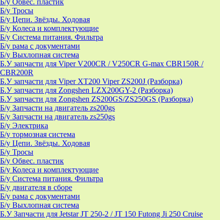
Б/у Обвес. пластик
Б/у Тросы
Б/у Цепи. Звёзды. Ходовая
Б/у Колеса и комплектующие
Б/у Система питания. Фильтра
Б/у рама с документами
Б/у Выхлопная система
Б.У запчасти для Viper V200CR / V250CR G-max CBR150R /
CBR200R
Б.У запчасти для Viper XT200 Viper ZS200J (Разборка)
Б.У запчасти для Zongshen LZX200GY-2 (Разборка)
Б.У запчасти для Zongshen ZS200GS/ZS250GS (Разборка)
Б/у Запчасти на двигатель zs200gs
Б/у Запчасти на двигатель zs250gs
Б/у Электрика
Б/у тормозная система
Б/у Цепи. Звёзды. Ходовая
Б/у Тросы
Б/у Обвес. пластик
Б/у Колеса и комплектующие
Б/у Система питания. Фильтра
Б/у двигателя в сборе
Б/у рама с документами
Б/у Выхлопная система
Б.У Запчасти для Jetstar JT 250-2 / JT 150 Futong Ji 250 Cruise