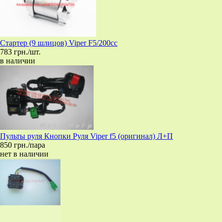
Стартер (9 шлицов) Viper F5/200cc
783 грн./шт.
в наличии
Пульты руля Кнопки Руля Viper f5 (оригинал) Л+П
850 грн./пара
нет в наличии