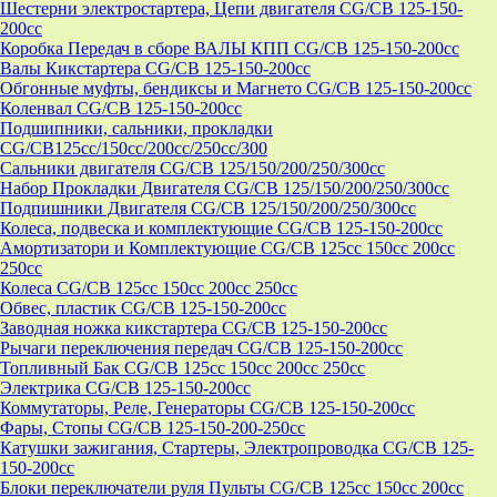
Шестерни электростартера, Цепи двигателя CG/CB 125-150-
200cc
Коробка Передач в сборе ВАЛЫ КПП CG/CB 125-150-200cc
Валы Кикстартера CG/CB 125-150-200cc
Обгонные муфты, бендиксы и Магнето CG/CB 125-150-200cc
Коленвал CG/CB 125-150-200cc
Подшипники, сальники, прокладки
CG/CB125сс/150cc/200cc/250cc/300
Сальники двигателя CG/CB 125/150/200/250/300cc
Набор Прокладки Двигателя CG/CB 125/150/200/250/300cc
Подпишники Двигателя CG/CB 125/150/200/250/300cc
Колеса, подвеска и комплектующие CG/CB 125-150-200cc
Амортизатори и Комплектующие CG/CB 125cc 150cc 200cc
250cc
Колеса CG/CB 125cc 150cc 200cc 250cc
Обвес, пластик CG/CB 125-150-200cc
Заводная ножка кикстартера CG/CB 125-150-200cc
Рычаги переключения передач CG/CB 125-150-200cc
Топливный Бак CG/CB 125cc 150cc 200cc 250cc
Электрика CG/CB 125-150-200cc
Коммутаторы, Реле, Генераторы CG/CB 125-150-200cc
Фары, Стопы CG/CB 125-150-200-250cc
Катушки зажигания, Стартеры, Электропроводка CG/CB 125-
150-200cc
Блоки переключатели руля Пульты CG/CB 125cc 150cc 200cc