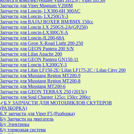
Колеса и комплектующие Viper zs125j / Viper zs150j
Запчасти для Viper Magnum V200M
Запчасти для Loncin- LX300-6H 300AC
Запчасти для Loncin- LX250GY-3
Запчасти для BAJAJ BOXER BM/ВМX 150cc
Запчасти для Loncin LX 250GS-2A(GP250)
Запчасти для Loncin-LX300GY-A
Запчасти для Loncin-JL200-68A
Запчасти для Geon X-Road Light 200-250
Запчасти для GEON Pantera 200 S/N
Запчасти для Lifan Apache 200
Запчасти для GEON Pantera GN150-11
Запчасти для Loncin LX200GY-3
Запчасти для Lifan LF150-2E/ Lifan LF175-2C / Lifan Cityr 200
Запчасти для Musstang Region MT200-9
Запчасти для Musstang Region MT200-8
Запчасти для Musstang MT200-6
Запчасти для GEON TERRAX 250 (2015г)
Запчасти для Soul Charger 125сс 150cc 200сс
✓Б.У ЗАПЧАСТИ ДЛЯ МОТОЦИКЛОВ СКУТЕРОВ
(РАЗБОРКА)
Б.У запчасти для Viper F5 (Разборка)
Б/у Запчасти на двигатель
Б/у Электрика
Б/у тормозная система