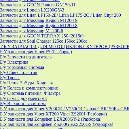
Запчасти для GEON Pantera GN150-11
Запчасти для Loncin LX200GY-3
Запчасти для Lifan LF150-2E/ Lifan LF175-2C / Lifan Cityr 200
Запчасти для Musstang Region MT200-9
Запчасти для Musstang Region MT200-8
Запчасти для Musstang MT200-6
Запчасти для GEON TERRAX 250 (2015г)
Запчасти для Soul Charger 125сс 150cc 200сс
✓Б.У ЗАПЧАСТИ ДЛЯ МОТОЦИКЛОВ СКУТЕРОВ (РАЗБОР
Б.У запчасти для Viper F5 (Разборка)
Б/у Запчасти на двигатель
Б/у Электрика
Б/у тормозная система
Б/у Обвес. пластик
Б/у Тросы
Б/у Цепи. Звёзды. Ходовая
Б/у Колеса и комплектующие
Б/у Система питания. Фильтра
Б/у рама с документами
Б/у Выхлопная система
Б.У запчасти для Viper V200CR / V250CR G-max CBR150R / CB
Б.У запчасти для Viper XT200 Viper ZS200J (Разборка)
Б.У запчасти для Zongshen LZX200GY-2 (Разборка)
Б.У запчасти для Zongshen ZS200GS/ZS250GS (Разборка)