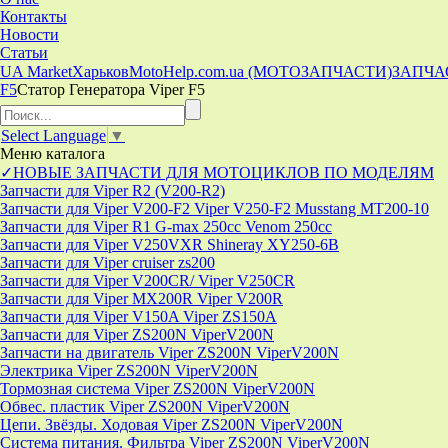
Контакты
Новости
Статьи
UA Market
Харьков
MotoHelp.com.ua (МОТОЗАПЧАСТИ)
ЗАПЧА
F5
Статор Генератора Viper F5
Select Language
▼
Меню
каталога
✓НОВЫЕ ЗАПЧАСТИ ДЛЯ МОТОЦИКЛОВ ПО МОДЕЛЯМ
Запчасти для Viper R2 (V200-R2)
Запчасти для Viper V200-F2 Viper V250-F2 Musstang MT200-10
Запчасти для Viper R1 G-max 250cc Venom 250cc
Запчасти для Viper V250VXR Shineray XY250-6B
Запчасти для Viper cruiser zs200
Запчасти для Viper V200CR/ Viper V250CR
Запчасти для Viper MX200R Viper V200R
Запчасти для Viper V150A Viper ZS150A
Запчасти для Viper ZS200N ViperV200N
Запчасти на двигатель Viper ZS200N ViperV200N
Электрика Viper ZS200N ViperV200N
Тормозная система Viper ZS200N ViperV200N
Обвес. пластик Viper ZS200N ViperV200N
Цепи. Звёзды. Ходовая Viper ZS200N ViperV200N
Система питания. Фильтра Viper ZS200N ViperV200N