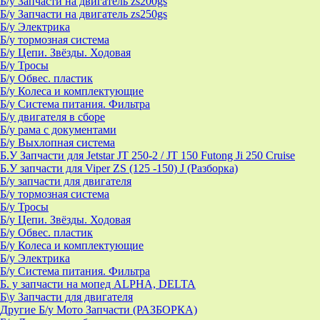
Б/у Запчасти на двигатель zs200gs
Б/у Запчасти на двигатель zs250gs
Б/у Электрика
Б/у тормозная система
Б/у Цепи. Звёзды. Ходовая
Б/у Тросы
Б/у Обвес. пластик
Б/у Колеса и комплектующие
Б/у Система питания. Фильтра
Б/у двигателя в сборе
Б/у рама с документами
Б/у Выхлопная система
Б.У Запчасти для Jetstar JT 250-2 / JT 150 Futong Ji 250 Cruise
Б.У запчасти для Viper ZS (125 -150) J (Разборка)
Б/у запчасти для двигателя
Б/у тормозная система
Б/у Тросы
Б/у Цепи. Звёзды. Ходовая
Б/у Обвес. пластик
Б/у Колеса и комплектующие
Б/у Электрика
Б/у Система питания. Фильтра
Б. у запчасти на мопед ALPHA, DELTA
Б\у Запчасти для двигателя
Другие Б/у Мото Запчасти (РАЗБОРКА)