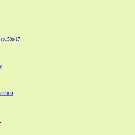
sp150s-17
c
cc/300
c