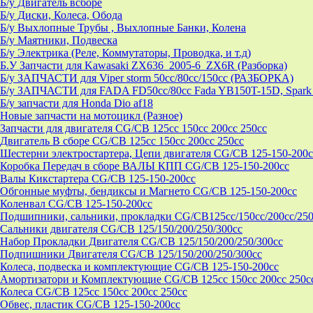
Б/у Двигатель всборе
Б/у Диски, Колеса, Обода
Б/у Выхлопные Трубы , Выхлопные Банки, Колена
Б/у Маятники, Подвеска
Б/у Электрика (Реле, Коммутаторы, Проводка, и т.д)
Б.У Запчасти для Kawasaki ZX636_2005-6_ZX6R (Разборка)
Б/у ЗАПЧАСТИ для Viper storm 50cc/80cc/150cc (РАЗБОРКА)
Б/у ЗАПЧАСТИ для FADA FD50cc/80cc Fada YB150T-15D, Spark 
Б/у запчасти для Honda Dio af18
Новые запчасти на мотоцикл (Разное)
Запчасти для двигателя CG/CB 125cc 150cc 200cc 250cc
Двигатель В сборе CG/CB 125cc 150cc 200cc 250cc
Шестерни электростартера, Цепи двигателя CG/CB 125-150-200c
Коробка Передач в сборе ВАЛЫ КПП CG/CB 125-150-200cc
Валы Кикстартера CG/CB 125-150-200cc
Обгонные муфты, бендиксы и Магнето CG/CB 125-150-200cc
Коленвал CG/CB 125-150-200cc
Подшипники, сальники, прокладки CG/CB125сс/150cc/200cc/250
Сальники двигателя CG/CB 125/150/200/250/300cc
Набор Прокладки Двигателя CG/CB 125/150/200/250/300cc
Подпишники Двигателя CG/CB 125/150/200/250/300cc
Колеса, подвеска и комплектующие CG/CB 125-150-200cc
Амортизатори и Комплектующие CG/CB 125cc 150cc 200cc 250c
Колеса CG/CB 125cc 150cc 200cc 250cc
Обвес, пластик CG/CB 125-150-200cc