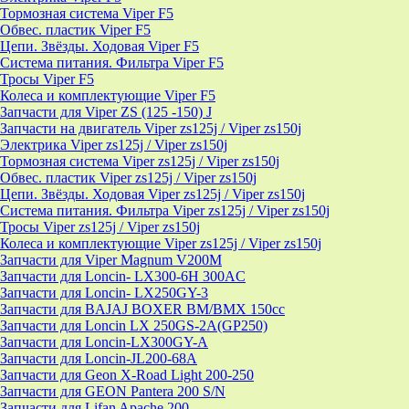
Тормозная система Viper F5
Обвес. пластик Viper F5
Цепи. Звёзды. Ходовая Viper F5
Система питания. Фильтра Viper F5
Тросы Viper F5
Колеса и комплектующие Viper F5
Запчасти для Viper ZS (125 -150) J
Запчасти на двигатель Viper zs125j / Viper zs150j
Электрика Viper zs125j / Viper zs150j
Тормозная система Viper zs125j / Viper zs150j
Обвес. пластик Viper zs125j / Viper zs150j
Цепи. Звёзды. Ходовая Viper zs125j / Viper zs150j
Система питания. Фильтра Viper zs125j / Viper zs150j
Тросы Viper zs125j / Viper zs150j
Колеса и комплектующие Viper zs125j / Viper zs150j
Запчасти для Viper Magnum V200M
Запчасти для Loncin- LX300-6H 300AC
Запчасти для Loncin- LX250GY-3
Запчасти для BAJAJ BOXER BM/ВМX 150cc
Запчасти для Loncin LX 250GS-2A(GP250)
Запчасти для Loncin-LX300GY-A
Запчасти для Loncin-JL200-68A
Запчасти для Geon X-Road Light 200-250
Запчасти для GEON Pantera 200 S/N
Запчасти для Lifan Apache 200