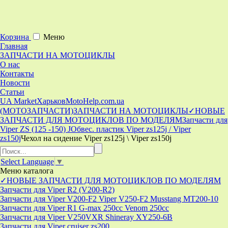
Корзина
Меню
Главная
ЗАПЧАСТИ НА МОТОЦИКЛЫ
О нас
Контакты
Новости
Статьи
UA Market
Харьков
MotoHelp.com.ua
(МОТОЗАПЧАСТИ)
ЗАПЧАСТИ НА МОТОЦИКЛЫ
✓НОВЫЕ
ЗАПЧАСТИ ДЛЯ МОТОЦИКЛОВ ПО МОДЕЛЯМ
Запчасти для
Viper ZS (125 -150) J
Обвес. пластик Viper zs125j / Viper
zs150j
Чехол на сидение Viper zs125j \ Viper zs150j
Select Language
▼
Меню
каталога
✓НОВЫЕ ЗАПЧАСТИ ДЛЯ МОТОЦИКЛОВ ПО МОДЕЛЯМ
Запчасти для Viper R2 (V200-R2)
Запчасти для Viper V200-F2 Viper V250-F2 Musstang MT200-10
Запчасти для Viper R1 G-max 250cc Venom 250cc
Запчасти для Viper V250VXR Shineray XY250-6B
Запчасти для Viper cruiser zs200