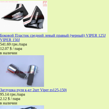
Боковой Пластик средний левый правый (черный) VIPER 125J
VIPER 150J
541.69 грн./пара
12.07 $ / пара
в наличии
Заглушка руля к-кт 2шт Viper zs125-150j
95.14 грн./пара
2.12 $ / пара
в наличии