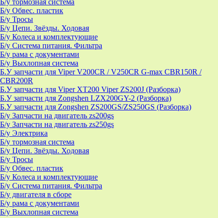
Б/у тормозная система
Б/у Обвес. пластик
Б/у Тросы
Б/у Цепи. Звёзды. Ходовая
Б/у Колеса и комплектующие
Б/у Система питания. Фильтра
Б/у рама с документами
Б/у Выхлопная система
Б.У запчасти для Viper V200CR / V250CR G-max CBR150R /
CBR200R
Б.У запчасти для Viper XT200 Viper ZS200J (Разборка)
Б.У запчасти для Zongshen LZX200GY-2 (Разборка)
Б.У запчасти для Zongshen ZS200GS/ZS250GS (Разборка)
Б/у Запчасти на двигатель zs200gs
Б/у Запчасти на двигатель zs250gs
Б/у Электрика
Б/у тормозная система
Б/у Цепи. Звёзды. Ходовая
Б/у Тросы
Б/у Обвес. пластик
Б/у Колеса и комплектующие
Б/у Система питания. Фильтра
Б/у двигателя в сборе
Б/у рама с документами
Б/у Выхлопная система