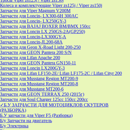
Тросы Viper zs125j / Viper zs150j
Колеса и комплектующие Viper zs125j / Viper zs150j
Запчасти для Viper Magnum V200M
Запчасти для Loncin- LX300-6H 300AC
Запчасти для Loncin- LX250GY-3
Запчасти для BAJAJ BOXER BM/ВМX 150cc
Запчасти для Loncin LX 250GS-2A(GP250)
Запчасти для Loncin-LX300GY-A
Запчасти для Loncin-JL200-68A
Запчасти для Geon X-Road Light 200-250
Запчасти для GEON Pantera 200 S/N
Запчасти для Lifan Apache 200
Запчасти для GEON Pantera GN150-11
Запчасти для Loncin LX200GY-3
Запчасти для Lifan LF150-2E/ Lifan LF175-2C / Lifan Cityr 200
Запчасти для Musstang Region MT200-9
Запчасти для Musstang Region MT200-8
Запчасти для Musstang MT200-6
Запчасти для GEON TERRAX 250 (2015г)
Запчасти для Soul Charger 125сс 150cc 200сс
✓Б.У ЗАПЧАСТИ ДЛЯ МОТОЦИКЛОВ СКУТЕРОВ
(РАЗБОРКА)
Б.У запчасти для Viper F5 (Разборка)
Б/у Запчасти на двигатель
Б/у Электрика