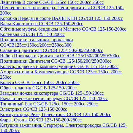
Двигатель В сборе CG/CB 125cc 150cc 200cc 250cc
Шестерни электростартера, Цепи двигателя CG/CB 125-150-
200cc
Коробка Передач в сборе ВАЛЫ КПП CG/CB 125-150-200cc
Валы Кикстартера CG/CB 125-150-200cc
Обгонные муфты, бендиксы и Магнето CG/CB 125-150-200cc
Коленвал CG/CB 125-150-200cc
Подшипники, сальники, прокладки
CG/CB125сс/150cc/200cc/250cc/300
Сальники двигателя CG/CB 125/150/200/250/300cc
Набор Прокладки Двигателя CG/CB 125/150/200/250/300cc
Подпишники Двигателя CG/CB 125/150/200/250/300cc
Колеса, подвеска и комплектующие CG/CB 125-150-200cc
Амортизатори и Комплектующие CG/CB 125cc 150cc 200cc
250cc
Колеса CG/CB 125cc 150cc 200cc 250cc
Обвес, пластик CG/CB 125-150-200cc
Заводная ножка кикстартера CG/CB 125-150-200cc
Рычаги переключения передач CG/CB 125-150-200cc
Топливный Бак CG/CB 125cc 150cc 200cc 250cc
Электрика CG/CB 125-150-200cc
Коммутаторы, Реле, Генераторы CG/CB 125-150-200cc
Фары, Стопы CG/CB 125-150-200-250cc
Катушки зажигания, Стартеры, Электропроводка CG/CB 125-
150-200cc