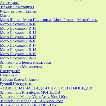
Аксессуары
Зеркала на мотоцикл
Рукоятка руля, Грипсы
Масла
Мото Шины , Мото Покрышки , Мото Резина , Мото Скаты
Мото Покрышки R-10
Мото Покрышки R-13
Мото Покрышки R-14
Мото Покрышки R-15
Мото Покрышки R-16
Мото Покрышки R-17
Мото Покрышки R-18
Мото Покрышки R-19
Мото Покрышки R-21
Запчасти для Бензогенераторов
Запчасти для Мотопомпы
Инструмент
Съемники
Наборы Ключей/ Ключи
Ручной Инструмент
✓НОВЫЕ ЗАПЧАСТИ ДЛЯ СКУТЕРОВ И МОПЕДОВ
Запчасти для Китайских МОПЕДОВ
Запчасти на Мопед Viper Activ 50cc-110cc
Запчасти на Мопед ALPHA 50cc-125cc
Запчасти на Мопед Delta 50cc-125cc