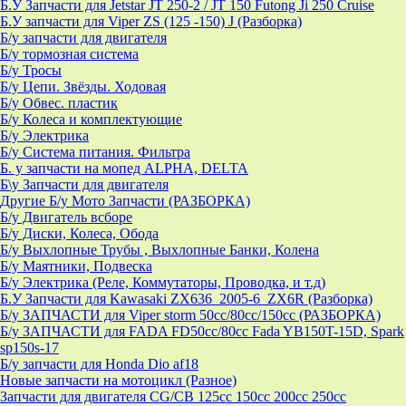
Б.У Запчасти для Jetstar JT 250-2 / JT 150 Futong Ji 250 Cruise
Б.У запчасти для Viper ZS (125 -150) J (Разборка)
Б/у запчасти для двигателя
Б/у тормозная система
Б/у Тросы
Б/у Цепи. Звёзды. Ходовая
Б/у Обвес. пластик
Б/у Колеса и комплектующие
Б/у Электрика
Б/у Система питания. Фильтра
Б. у запчасти на мопед ALPHA, DELTA
Б\у Запчасти для двигателя
Другие Б/у Мото Запчасти (РАЗБОРКА)
Б/у Двигатель всборе
Б/у Диски, Колеса, Обода
Б/у Выхлопные Трубы , Выхлопные Банки, Колена
Б/у Маятники, Подвеска
Б/у Электрика (Реле, Коммутаторы, Проводка, и т.д)
Б.У Запчасти для Kawasaki ZX636_2005-6_ZX6R (Разборка)
Б/у ЗАПЧАСТИ для Viper storm 50cc/80cc/150cc (РАЗБОРКА)
Б/у ЗАПЧАСТИ для FADA FD50cc/80cc Fada YB150T-15D, Spark
sp150s-17
Б/у запчасти для Honda Dio af18
Новые запчасти на мотоцикл (Разное)
Запчасти для двигателя CG/CB 125cc 150cc 200cc 250cc