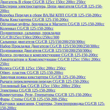
Двигатель В сборе CG/CB 125cc 150cc 200cc 250cc
Шестерни электростартера, Цепи двигателя CG/CB 125-150-
200cc
Коробка Передач в сборе ВАЛЫ КПП CG/CB 125-150-200cc
Валы Кикстартера CG/CB 125-150-200cc
Обгонные муфты, бендиксы и Магнето CG/CB 125-150-200cc
Коленвал CG/CB 125-150-200cc
Подшипники, сальники, прокладки
CG/CB125сс/150cc/200cc/250cc/300
Сальники двигателя CG/CB 125/150/200/250/300cc
Набор Прокладки Двигателя CG/CB 125/150/200/250/300cc
Подпишники Двигателя CG/CB 125/150/200/250/300cc
Колеса, подвеска и комплектующие CG/CB 125-150-200cc
Амортизатори и Комплектующие CG/CB 125cc 150cc 200cc
250cc
Колеса CG/CB 125cc 150cc 200cc 250cc
Обвес, пластик CG/CB 125-150-200cc
Заводная ножка кикстартера CG/CB 125-150-200cc
Рычаги переключения передач CG/CB 125-150-200cc
Топливный Бак CG/CB 125cc 150cc 200cc 250cc
Электрика CG/CB 125-150-200cc
Коммутаторы, Реле, Генераторы CG/CB 125-150-200cc
Фары, Стопы CG/CB 125-150-200-250cc
Катушки зажигания, Стартеры, Электропроводка CG/CB 125-
150-200cc