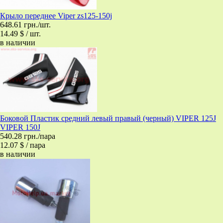
Крыло переднее Viper zs125-150j
648.61 грн./шт.
14.49 $ / шт.
в наличии
Боковой Пластик средний левый правый (черный) VIPER 125J
VIPER 150J
540.28 грн./пара
12.07 $ / пара
в наличии