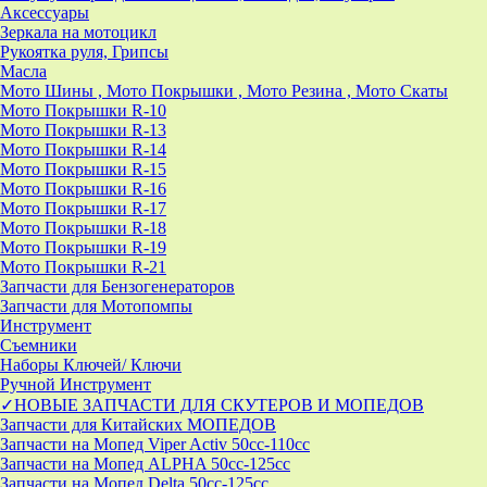
Аксессуары
Зеркала на мотоцикл
Рукоятка руля, Грипсы
Масла
Мото Шины , Мото Покрышки , Мото Резина , Мото Скаты
Мото Покрышки R-10
Мото Покрышки R-13
Мото Покрышки R-14
Мото Покрышки R-15
Мото Покрышки R-16
Мото Покрышки R-17
Мото Покрышки R-18
Мото Покрышки R-19
Мото Покрышки R-21
Запчасти для Бензогенераторов
Запчасти для Мотопомпы
Инструмент
Съемники
Наборы Ключей/ Ключи
Ручной Инструмент
✓НОВЫЕ ЗАПЧАСТИ ДЛЯ СКУТЕРОВ И МОПЕДОВ
Запчасти для Китайских МОПЕДОВ
Запчасти на Мопед Viper Activ 50cc-110cc
Запчасти на Мопед ALPHA 50cc-125cc
Запчасти на Мопед Delta 50cc-125cc