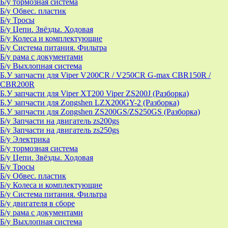
Б/у тормозная система
Б/у Обвес. пластик
Б/у Тросы
Б/у Цепи. Звёзды. Ходовая
Б/у Колеса и комплектующие
Б/у Система питания. Фильтра
Б/у рама с документами
Б/у Выхлопная система
Б.У запчасти для Viper V200CR / V250CR G-max CBR150R /
CBR200R
Б.У запчасти для Viper XT200 Viper ZS200J (Разборка)
Б.У запчасти для Zongshen LZX200GY-2 (Разборка)
Б.У запчасти для Zongshen ZS200GS/ZS250GS (Разборка)
Б/у Запчасти на двигатель zs200gs
Б/у Запчасти на двигатель zs250gs
Б/у Электрика
Б/у тормозная система
Б/у Цепи. Звёзды. Ходовая
Б/у Тросы
Б/у Обвес. пластик
Б/у Колеса и комплектующие
Б/у Система питания. Фильтра
Б/у двигателя в сборе
Б/у рама с документами
Б/у Выхлопная система