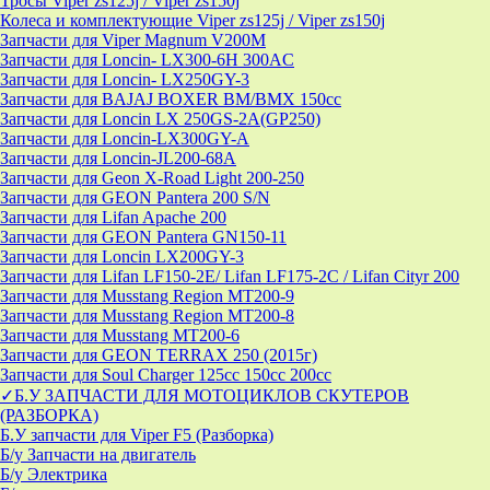
Тросы Viper zs125j / Viper zs150j
Колеса и комплектующие Viper zs125j / Viper zs150j
Запчасти для Viper Magnum V200M
Запчасти для Loncin- LX300-6H 300AC
Запчасти для Loncin- LX250GY-3
Запчасти для BAJAJ BOXER BM/ВМX 150cc
Запчасти для Loncin LX 250GS-2A(GP250)
Запчасти для Loncin-LX300GY-A
Запчасти для Loncin-JL200-68A
Запчасти для Geon X-Road Light 200-250
Запчасти для GEON Pantera 200 S/N
Запчасти для Lifan Apache 200
Запчасти для GEON Pantera GN150-11
Запчасти для Loncin LX200GY-3
Запчасти для Lifan LF150-2E/ Lifan LF175-2C / Lifan Cityr 200
Запчасти для Musstang Region MT200-9
Запчасти для Musstang Region MT200-8
Запчасти для Musstang MT200-6
Запчасти для GEON TERRAX 250 (2015г)
Запчасти для Soul Charger 125сс 150cc 200сс
✓Б.У ЗАПЧАСТИ ДЛЯ МОТОЦИКЛОВ СКУТЕРОВ
(РАЗБОРКА)
Б.У запчасти для Viper F5 (Разборка)
Б/у Запчасти на двигатель
Б/у Электрика