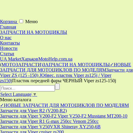
Корзина
Меню
Главная
ЗАПЧАСТИ НА МОТОЦИКЛЫ
О нас
Контакты
Новости
Статьи
UA Market
Харьков
MotoHelp.com.ua
(МОТОЗАПЧАСТИ)
ЗАПЧАСТИ НА МОТОЦИКЛЫ
✓НОВЫЕ
ЗАПЧАСТИ ДЛЯ МОТОЦИКЛОВ ПО МОДЕЛЯМ
Запчасти для
Viper ZS (125 -150) J
Обвес. пластик Viper zs125j / Viper
zs150j
Пластик передней фары ЧЕРНЫЙ Viper zs125-150j
Select Language
▼
Меню
каталога
✓НОВЫЕ ЗАПЧАСТИ ДЛЯ МОТОЦИКЛОВ ПО МОДЕЛЯМ
Запчасти для Viper R2 (V200-R2)
Запчасти для Viper V200-F2 Viper V250-F2 Musstang MT200-10
Запчасти для Viper R1 G-max 250cc Venom 250cc
Запчасти для Viper V250VXR Shineray XY250-6B
Запчасти для Viper cruiser zs200