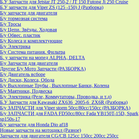
Б.У Запчасти для Jetstar JT 250-2 / JT 150 Futong Ji 250 Cruise
Б.У запчасти для Viper ZS (125 -150) J (Разборка)
Б/у запчасти для двигателя
Б/у тормозная система
Б/у Тросы
Б/у Цепи. Звёзды. Ходовая
Б/у Обвес. пластик
Б/у Колеса и комплектующие
Б/у Электрика
Б/у Система питания. Фильтра
Б. у запчасти на мопед ALPHA, DELTA
Б\у Запчасти для двигателя
Другие Б/у Мото Запчасти (РАЗБОРКА)
Б/у Двигатель всборе
Б/у Диски, Колеса, Обода
Б/у Выхлопные Трубы , Выхлопные Банки, Колена
Б/у Маятники, Подвеска
Б/у Электрика (Реле, Коммутаторы, Проводка, и т.д)
Б.У Запчасти для Kawasaki ZX636_2005-6_ZX6R (Разборка)
Б/у ЗАПЧАСТИ для Viper storm 50cc/80cc/150cc (РАЗБОРКА)
Б/у ЗАПЧАСТИ для FADA FD50cc/80cc Fada YB150T-15D, Spark
sp150s-17
Б/у запчасти для Honda Dio af18
Новые запчасти на мотоцикл (Разное)
Запчасти для двигателя CG/CB 125cc 150cc 200cc 250cc