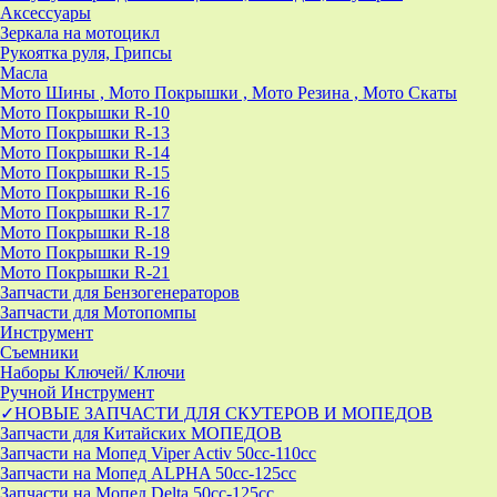
Аксессуары
Зеркала на мотоцикл
Рукоятка руля, Грипсы
Масла
Мото Шины , Мото Покрышки , Мото Резина , Мото Скаты
Мото Покрышки R-10
Мото Покрышки R-13
Мото Покрышки R-14
Мото Покрышки R-15
Мото Покрышки R-16
Мото Покрышки R-17
Мото Покрышки R-18
Мото Покрышки R-19
Мото Покрышки R-21
Запчасти для Бензогенераторов
Запчасти для Мотопомпы
Инструмент
Съемники
Наборы Ключей/ Ключи
Ручной Инструмент
✓НОВЫЕ ЗАПЧАСТИ ДЛЯ СКУТЕРОВ И МОПЕДОВ
Запчасти для Китайских МОПЕДОВ
Запчасти на Мопед Viper Activ 50cc-110cc
Запчасти на Мопед ALPHA 50cc-125cc
Запчасти на Мопед Delta 50cc-125cc