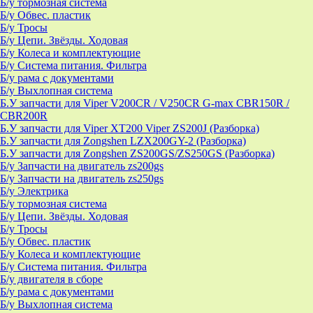
Б/у тормозная система
Б/у Обвес. пластик
Б/у Тросы
Б/у Цепи. Звёзды. Ходовая
Б/у Колеса и комплектующие
Б/у Система питания. Фильтра
Б/у рама с документами
Б/у Выхлопная система
Б.У запчасти для Viper V200CR / V250CR G-max CBR150R /
CBR200R
Б.У запчасти для Viper XT200 Viper ZS200J (Разборка)
Б.У запчасти для Zongshen LZX200GY-2 (Разборка)
Б.У запчасти для Zongshen ZS200GS/ZS250GS (Разборка)
Б/у Запчасти на двигатель zs200gs
Б/у Запчасти на двигатель zs250gs
Б/у Электрика
Б/у тормозная система
Б/у Цепи. Звёзды. Ходовая
Б/у Тросы
Б/у Обвес. пластик
Б/у Колеса и комплектующие
Б/у Система питания. Фильтра
Б/у двигателя в сборе
Б/у рама с документами
Б/у Выхлопная система