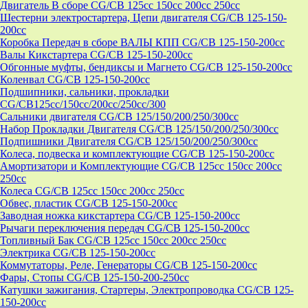
Двигатель В сборе CG/CB 125cc 150cc 200cc 250cc
Шестерни электростартера, Цепи двигателя CG/CB 125-150-
200cc
Коробка Передач в сборе ВАЛЫ КПП CG/CB 125-150-200cc
Валы Кикстартера CG/CB 125-150-200cc
Обгонные муфты, бендиксы и Магнето CG/CB 125-150-200cc
Коленвал CG/CB 125-150-200cc
Подшипники, сальники, прокладки
CG/CB125сс/150cc/200cc/250cc/300
Сальники двигателя CG/CB 125/150/200/250/300cc
Набор Прокладки Двигателя CG/CB 125/150/200/250/300cc
Подпишники Двигателя CG/CB 125/150/200/250/300cc
Колеса, подвеска и комплектующие CG/CB 125-150-200cc
Амортизатори и Комплектующие CG/CB 125cc 150cc 200cc
250cc
Колеса CG/CB 125cc 150cc 200cc 250cc
Обвес, пластик CG/CB 125-150-200cc
Заводная ножка кикстартера CG/CB 125-150-200cc
Рычаги переключения передач CG/CB 125-150-200cc
Топливный Бак CG/CB 125cc 150cc 200cc 250cc
Электрика CG/CB 125-150-200cc
Коммутаторы, Реле, Генераторы CG/CB 125-150-200cc
Фары, Стопы CG/CB 125-150-200-250cc
Катушки зажигания, Стартеры, Электропроводка CG/CB 125-
150-200cc