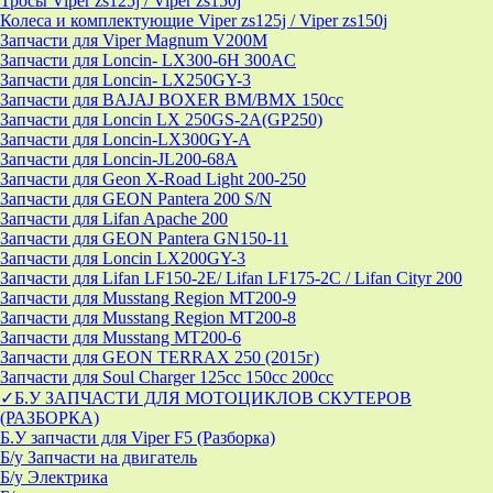
Тросы Viper zs125j / Viper zs150j
Колеса и комплектующие Viper zs125j / Viper zs150j
Запчасти для Viper Magnum V200M
Запчасти для Loncin- LX300-6H 300AC
Запчасти для Loncin- LX250GY-3
Запчасти для BAJAJ BOXER BM/ВМX 150cc
Запчасти для Loncin LX 250GS-2A(GP250)
Запчасти для Loncin-LX300GY-A
Запчасти для Loncin-JL200-68A
Запчасти для Geon X-Road Light 200-250
Запчасти для GEON Pantera 200 S/N
Запчасти для Lifan Apache 200
Запчасти для GEON Pantera GN150-11
Запчасти для Loncin LX200GY-3
Запчасти для Lifan LF150-2E/ Lifan LF175-2C / Lifan Cityr 200
Запчасти для Musstang Region MT200-9
Запчасти для Musstang Region MT200-8
Запчасти для Musstang MT200-6
Запчасти для GEON TERRAX 250 (2015г)
Запчасти для Soul Charger 125сс 150cc 200сс
✓Б.У ЗАПЧАСТИ ДЛЯ МОТОЦИКЛОВ СКУТЕРОВ
(РАЗБОРКА)
Б.У запчасти для Viper F5 (Разборка)
Б/у Запчасти на двигатель
Б/у Электрика