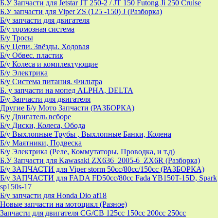
Б.У Запчасти для Jetstar JT 250-2 / JT 150 Futong Ji 250 Cruise
Б.У запчасти для Viper ZS (125 -150) J (Разборка)
Б/у запчасти для двигателя
Б/у тормозная система
Б/у Тросы
Б/у Цепи. Звёзды. Ходовая
Б/у Обвес. пластик
Б/у Колеса и комплектующие
Б/у Электрика
Б/у Система питания. Фильтра
Б. у запчасти на мопед ALPHA, DELTA
Б\у Запчасти для двигателя
Другие Б/у Мото Запчасти (РАЗБОРКА)
Б/у Двигатель всборе
Б/у Диски, Колеса, Обода
Б/у Выхлопные Трубы , Выхлопные Банки, Колена
Б/у Маятники, Подвеска
Б/у Электрика (Реле, Коммутаторы, Проводка, и т.д)
Б.У Запчасти для Kawasaki ZX636_2005-6_ZX6R (Разборка)
Б/у ЗАПЧАСТИ для Viper storm 50cc/80cc/150cc (РАЗБОРКА)
Б/у ЗАПЧАСТИ для FADA FD50cc/80cc Fada YB150T-15D, Spark
sp150s-17
Б/у запчасти для Honda Dio af18
Новые запчасти на мотоцикл (Разное)
Запчасти для двигателя CG/CB 125cc 150cc 200cc 250cc