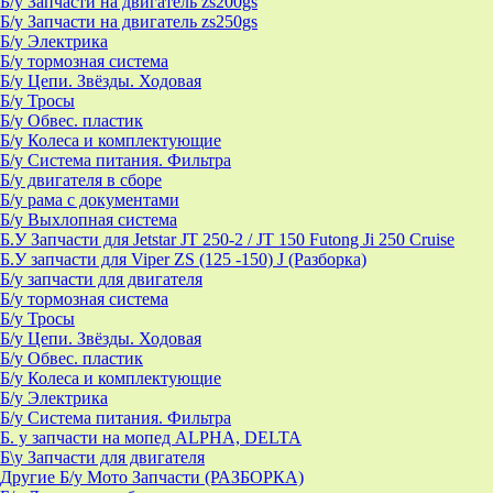
Б/у Запчасти на двигатель zs200gs
Б/у Запчасти на двигатель zs250gs
Б/у Электрика
Б/у тормозная система
Б/у Цепи. Звёзды. Ходовая
Б/у Тросы
Б/у Обвес. пластик
Б/у Колеса и комплектующие
Б/у Система питания. Фильтра
Б/у двигателя в сборе
Б/у рама с документами
Б/у Выхлопная система
Б.У Запчасти для Jetstar JT 250-2 / JT 150 Futong Ji 250 Cruise
Б.У запчасти для Viper ZS (125 -150) J (Разборка)
Б/у запчасти для двигателя
Б/у тормозная система
Б/у Тросы
Б/у Цепи. Звёзды. Ходовая
Б/у Обвес. пластик
Б/у Колеса и комплектующие
Б/у Электрика
Б/у Система питания. Фильтра
Б. у запчасти на мопед ALPHA, DELTA
Б\у Запчасти для двигателя
Другие Б/у Мото Запчасти (РАЗБОРКА)