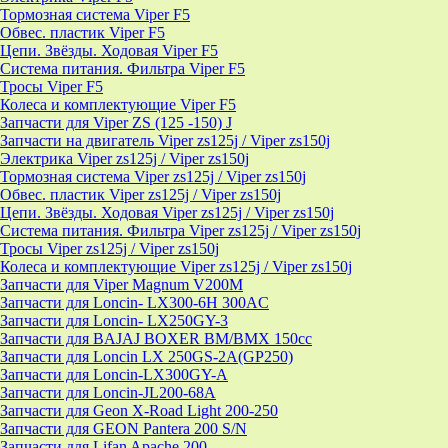
Тормозная система Viper F5
Обвес. пластик Viper F5
Цепи. Звёзды. Ходовая Viper F5
Система питания. Фильтра Viper F5
Тросы Viper F5
Колеса и комплектующие Viper F5
Запчасти для Viper ZS (125 -150) J
Запчасти на двигатель Viper zs125j / Viper zs150j
Электрика Viper zs125j / Viper zs150j
Тормозная система Viper zs125j / Viper zs150j
Обвес. пластик Viper zs125j / Viper zs150j
Цепи. Звёзды. Ходовая Viper zs125j / Viper zs150j
Система питания. Фильтра Viper zs125j / Viper zs150j
Тросы Viper zs125j / Viper zs150j
Колеса и комплектующие Viper zs125j / Viper zs150j
Запчасти для Viper Magnum V200M
Запчасти для Loncin- LX300-6H 300AC
Запчасти для Loncin- LX250GY-3
Запчасти для BAJAJ BOXER BM/ВМX 150cc
Запчасти для Loncin LX 250GS-2A(GP250)
Запчасти для Loncin-LX300GY-A
Запчасти для Loncin-JL200-68A
Запчасти для Geon X-Road Light 200-250
Запчасти для GEON Pantera 200 S/N
Запчасти для Lifan Apache 200