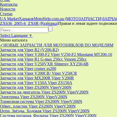
Контакты
Новости
Статьи
UA Market
Харьков
MotoHelp.com.ua (МОТОЗАПЧАСТИ)
ЗАПЧА
ZX636_2005-6_ZX6R (Разборка)
Правая и левая заднее поднож
Select Language
▼
Меню
каталога
✓НОВЫЕ ЗАПЧАСТИ ДЛЯ МОТОЦИКЛОВ ПО МОДЕЛЯМ
Запчасти для Viper R2 (V200-R2)
Запчасти для Viper V200-F2 Viper V250-F2 Musstang MT200-10
Запчасти для Viper R1 G-max 250cc Venom 250cc
Запчасти для Viper V250VXR Shineray XY250-6B
Запчасти для Viper cruiser zs200
Запчасти для Viper V200CR/ Viper V250CR
Запчасти для Viper MX200R Viper V200R
Запчасти для Viper V150A Viper ZS150A
Запчасти для Viper ZS200N ViperV200N
Запчасти на двигатель Viper ZS200N ViperV200N
Электрика Viper ZS200N ViperV200N
Тормозная система Viper ZS200N ViperV200N
Обвес. пластик Viper ZS200N ViperV200N
Цепи. Звёзды. Ходовая Viper ZS200N ViperV200N
Система питания. Фильтра Viper ZS200N ViperV200N