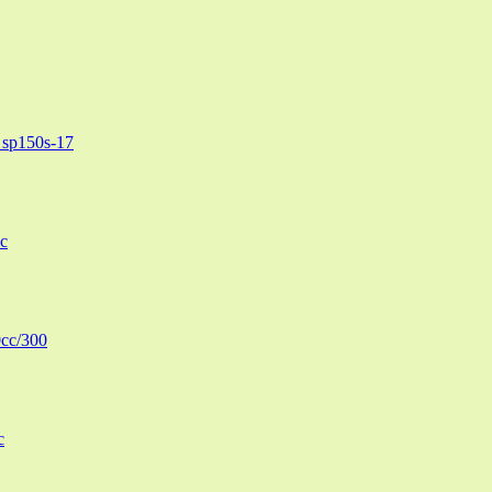
sp150s-17
c
cc/300
c