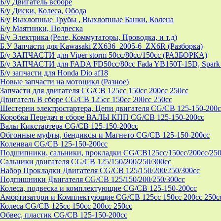
Б/у Двигатель всборе
Б/у Диски, Колеса, Обода
Б/у Выхлопные Трубы , Выхлопные Банки, Колена
Б/у Маятники, Подвеска
Б/у Электрика (Реле, Коммутаторы, Проводка, и т.д)
Б.У Запчасти для Kawasaki ZX636_2005-6_ZX6R (Разборка)
Б/у ЗАПЧАСТИ для Viper storm 50cc/80cc/150cc (РАЗБОРКА)
Б/у ЗАПЧАСТИ для FADA FD50cc/80cc Fada YB150T-15D, Spark 
Б/у запчасти для Honda Dio af18
Новые запчасти на мотоцикл (Разное)
Запчасти для двигателя CG/CB 125cc 150cc 200cc 250cc
Двигатель В сборе CG/CB 125cc 150cc 200cc 250cc
Шестерни электростартера, Цепи двигателя CG/CB 125-150-200c
Коробка Передач в сборе ВАЛЫ КПП CG/CB 125-150-200cc
Валы Кикстартера CG/CB 125-150-200cc
Обгонные муфты, бендиксы и Магнето CG/CB 125-150-200cc
Коленвал CG/CB 125-150-200cc
Подшипники, сальники, прокладки CG/CB125сс/150cc/200cc/250
Сальники двигателя CG/CB 125/150/200/250/300cc
Набор Прокладки Двигателя CG/CB 125/150/200/250/300cc
Подпишники Двигателя CG/CB 125/150/200/250/300cc
Колеса, подвеска и комплектующие CG/CB 125-150-200cc
Амортизатори и Комплектующие CG/CB 125cc 150cc 200cc 250c
Колеса CG/CB 125cc 150cc 200cc 250cc
Обвес, пластик CG/CB 125-150-200cc