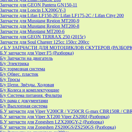
Запчасти для GEON Pantera GN150-11
Запчасти для Loncin LX200GY-3
Запчасти для Lifan LF150-2E/ Lifan LF175-2C / Lifan Cityr 200
Запчасти для Musstang Region MT200-9
Запчасти для Musstang Region MT200-8
Запчасти для Musstang MT200-6
Запчасти для GEON TERRAX 250 (2015г)
Запчасти для Soul Charger 125сс 150cc 200сс
✓Б.У ЗАПЧАСТИ ДЛЯ МОТОЦИКЛОВ СКУТЕРОВ (РАЗБОР
Б.У запчасти для Viper F5 (Разборка)
Б/у Запчасти на двигатель
Б/у Электрика
Б/у тормозная система
Б/у Обвес. пластик
Б/у Тросы
Б/у Цепи. Звёзды. Ходовая
Б/у Колеса и комплектующие
Б/у Система питания. Фильтра
Б/у рама с документами
Б/у Выхлопная система
Б.У запчасти для Viper V200CR / V250CR G-max CBR150R / CB
Б.У запчасти для Viper XT200 Viper ZS200J (Разборка)
Б.У запчасти для Zongshen LZX200GY-2 (Разборка)
Б.У запчасти для Zongshen ZS200GS/ZS250GS (Разборка)