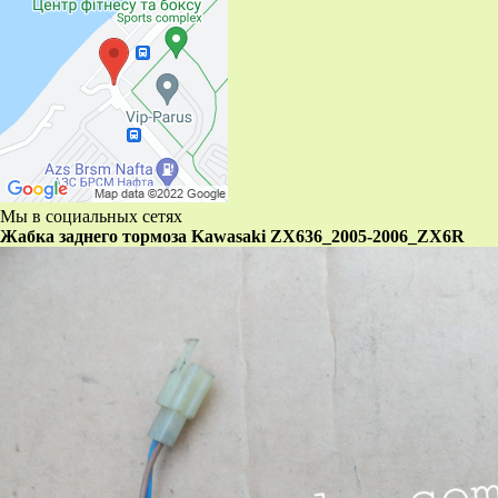
Мы в социальных сетях
Жабка заднего тормоза Kawasaki ZX636_2005-2006_ZX6R