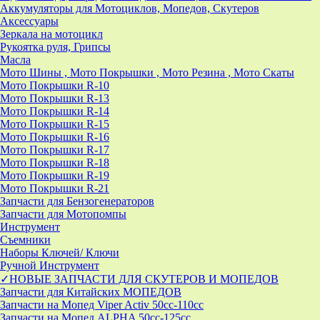
Аккумуляторы для Мотоциклов, Мопедов, Скутеров
Аксессуары
Зеркала на мотоцикл
Рукоятка руля, Грипсы
Масла
Мото Шины , Мото Покрышки , Мото Резина , Мото Скаты
Мото Покрышки R-10
Мото Покрышки R-13
Мото Покрышки R-14
Мото Покрышки R-15
Мото Покрышки R-16
Мото Покрышки R-17
Мото Покрышки R-18
Мото Покрышки R-19
Мото Покрышки R-21
Запчасти для Бензогенераторов
Запчасти для Мотопомпы
Инструмент
Съемники
Наборы Ключей/ Ключи
Ручной Инструмент
✓НОВЫЕ ЗАПЧАСТИ ДЛЯ СКУТЕРОВ И МОПЕДОВ
Запчасти для Китайских МОПЕДОВ
Запчасти на Мопед Viper Activ 50cc-110cc
Запчасти на Мопед ALPHA 50cc-125cc