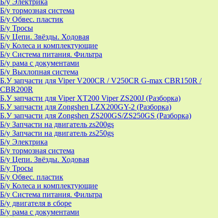
Б/у Электрика
Б/у тормозная система
Б/у Обвес. пластик
Б/у Тросы
Б/у Цепи. Звёзды. Ходовая
Б/у Колеса и комплектующие
Б/у Система питания. Фильтра
Б/у рама с документами
Б/у Выхлопная система
Б.У запчасти для Viper V200CR / V250CR G-max CBR150R /
CBR200R
Б.У запчасти для Viper XT200 Viper ZS200J (Разборка)
Б.У запчасти для Zongshen LZX200GY-2 (Разборка)
Б.У запчасти для Zongshen ZS200GS/ZS250GS (Разборка)
Б/у Запчасти на двигатель zs200gs
Б/у Запчасти на двигатель zs250gs
Б/у Электрика
Б/у тормозная система
Б/у Цепи. Звёзды. Ходовая
Б/у Тросы
Б/у Обвес. пластик
Б/у Колеса и комплектующие
Б/у Система питания. Фильтра
Б/у двигателя в сборе
Б/у рама с документами