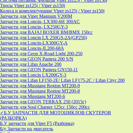
Система питания. Фильтра Viper zs125j / Viper zs150j
Тросы Viper zs125j / Viper zs150j
Колеса и комплектующие Viper zs125j / Viper zs150j
Запчасти для Viper Magnum V200M
Запчасти для Loncin- LX300-6H 300AC
Запчасти для Loncin- LX250GY-3
Запчасти для BAJAJ BOXER BM/ВМX 150cc
Запчасти для Loncin LX 250GS-2A(GP250)
Запчасти для Loncin-LX300GY-A
Запчасти для Loncin-JL200-68A
Запчасти для Geon X-Road Light 200-250
Запчасти для GEON Pantera 200 S/N
Запчасти для Lifan Apache 200
Запчасти для GEON Pantera GN150-11
Запчасти для Loncin LX200GY-3
Запчасти для Lifan LF150-2E/ Lifan LF175-2C / Lifan Cityr 200
Запчасти для Musstang Region MT200-9
Запчасти для Musstang Region MT200-8
Запчасти для Musstang MT200-6
Запчасти для GEON TERRAX 250 (2015г)
Запчасти для Soul Charger 125сс 150cc 200сс
✓Б.У ЗАПЧАСТИ ДЛЯ МОТОЦИКЛОВ СКУТЕРОВ
(РАЗБОРКА)
Б.У запчасти для Viper F5 (Разборка)
Б/у Запчасти на двигатель