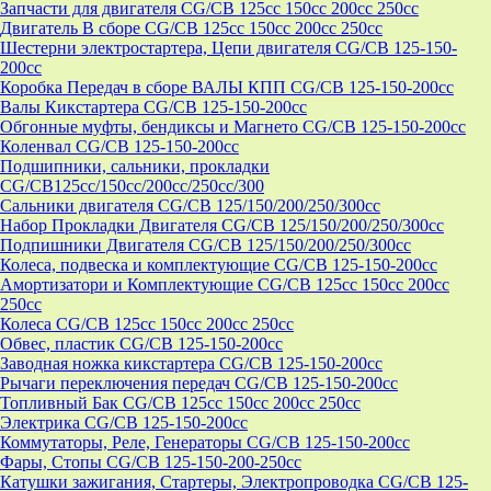
Запчасти для двигателя CG/CB 125cc 150cc 200cc 250cc
Двигатель В сборе CG/CB 125cc 150cc 200cc 250cc
Шестерни электростартера, Цепи двигателя CG/CB 125-150-
200cc
Коробка Передач в сборе ВАЛЫ КПП CG/CB 125-150-200cc
Валы Кикстартера CG/CB 125-150-200cc
Обгонные муфты, бендиксы и Магнето CG/CB 125-150-200cc
Коленвал CG/CB 125-150-200cc
Подшипники, сальники, прокладки
CG/CB125сс/150cc/200cc/250cc/300
Сальники двигателя CG/CB 125/150/200/250/300cc
Набор Прокладки Двигателя CG/CB 125/150/200/250/300cc
Подпишники Двигателя CG/CB 125/150/200/250/300cc
Колеса, подвеска и комплектующие CG/CB 125-150-200cc
Амортизатори и Комплектующие CG/CB 125cc 150cc 200cc
250cc
Колеса CG/CB 125cc 150cc 200cc 250cc
Обвес, пластик CG/CB 125-150-200cc
Заводная ножка кикстартера CG/CB 125-150-200cc
Рычаги переключения передач CG/CB 125-150-200cc
Топливный Бак CG/CB 125cc 150cc 200cc 250cc
Электрика CG/CB 125-150-200cc
Коммутаторы, Реле, Генераторы CG/CB 125-150-200cc
Фары, Стопы CG/CB 125-150-200-250cc
Катушки зажигания, Стартеры, Электропроводка CG/CB 125-