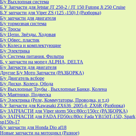
Б/у Выхлопная система
Б.У Запчасти для Jetstar JT 250-2 / JT 150 Futong Ji 250 Cruise
Б.У запчасти для Viper ZS (125 -150) J (Разборка)
Б/у запчасти для двигателя
Б/у тормозная система
Б/у Тросы
Б/у Цепи. Звёзды. Ходовая
Б/у Обвес. пластик
Б/у Колеса и комплектующие
Б/у Электрика
Б/у Система питания. Фильтра
Б. у запчасти на мопед ALPHA, DELTA
Б\у Запчасти для двигателя
Другие Б/у Мото Запчасти (РАЗБОРКА)
Б/у Двигатель всборе
Б/у Диски, Колеса, Обода
Б/у Выхлопные Трубы , Выхлопные Банки, Колена
Б/у Маятники, Подвеска
Б/у Электрика (Реле, Коммутаторы, Проводка, и т.д)
Б.У Запчасти для Kawasaki ZX636_2005-6_ZX6R (Разборка)
Б/у ЗАПЧАСТИ для Viper storm 50cc/80cc/150cc (РАЗБОРКА)
Б/у ЗАПЧАСТИ для FADA FD50cc/80cc Fada YB150T-15D, Spark
sp150s-17
Б/у запчасти для Honda Dio af18
Новые запчасти на мотоцикл (Разное)