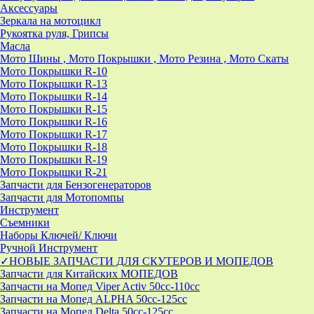
Аксессуары
Зеркала на мотоцикл
Рукоятка руля, Грипсы
Масла
Мото Шины , Мото Покрышки , Мото Резина , Мото Скаты
Мото Покрышки R-10
Мото Покрышки R-13
Мото Покрышки R-14
Мото Покрышки R-15
Мото Покрышки R-16
Мото Покрышки R-17
Мото Покрышки R-18
Мото Покрышки R-19
Мото Покрышки R-21
Запчасти для Бензогенераторов
Запчасти для Мотопомпы
Инструмент
Съемники
Наборы Ключей/ Ключи
Ручной Инструмент
✓НОВЫЕ ЗАПЧАСТИ ДЛЯ СКУТЕРОВ И МОПЕДОВ
Запчасти для Китайских МОПЕДОВ
Запчасти на Мопед Viper Activ 50cc-110cc
Запчасти на Мопед ALPHA 50cc-125cc
Запчасти на Мопед Delta 50cc-125cc