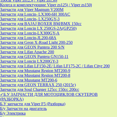
Тросы Viper zs125j / Viper zs150j
Колеса и комплектующие Viper zs125j / Viper zs150j
Запчасти для Viper Magnum V200M
Запчасти для Loncin- LX300-6H 300AC
Запчасти для Loncin- LX250GY-3
Запчасти для BAJAJ BOXER BM/ВМX 150cc
Запчасти для Loncin LX 250GS-2A(GP250)
Запчасти для Loncin-LX300GY-A
Запчасти для Loncin-JL200-68A
Запчасти для Geon X-Road Light 200-250
Запчасти для GEON Pantera 200 S/N
Запчасти для Lifan Apache 200
Запчасти для GEON Pantera GN150-11
Запчасти для Loncin LX200GY-3
Запчасти для Lifan LF150-2E/ Lifan LF175-2C / Lifan Cityr 200
Запчасти для Musstang Region MT200-9
Запчасти для Musstang Region MT200-8
Запчасти для Musstang MT200-6
Запчасти для GEON TERRAX 250 (2015г)
Запчасти для Soul Charger 125сс 150cc 200сс
✓Б.У ЗАПЧАСТИ ДЛЯ МОТОЦИКЛОВ СКУТЕРОВ
(РАЗБОРКА)
Б.У запчасти для Viper F5 (Разборка)
Б/у Запчасти на двигатель
Б/у Электрика