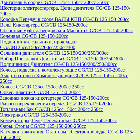
Двигатель В сборе CG/CB 125cc 150cc 200cc 250cc
Шестерни электростартера, Цепи двигателя CG/CB 125-150-
200cc
Коробка Передач в сборе ВАЛЫ КПП CG/CB 125-150-200cc
Валы Кикстартера CG/CB 125-150-200cc
Обгонные муфты, бендиксы и Магнето CG/CB 125-150-200cc
Коленвал CG/CB 125-150-200cc
Подшипники, сальники, прокладки
CG/CB125сс/150cc/200cc/250cc/300
Сальники двигателя CG/CB 125/150/200/250/300cc
Набор Прокладки Двигателя CG/CB 125/150/200/250/300cc
Подпишники Двигателя CG/CB 125/150/200/250/300cc
Колеса, подвеска и комплектующие CG/CB 125-150-200cc
Амортизатори и Комплектующие CG/CB 125cc 150cc 200cc
250cc
Колеса CG/CB 125cc 150cc 200cc 250cc
Обвес, пластик CG/CB 125-150-200cc
Заводная ножка кикстартера CG/CB 125-150-200cc
Рычаги переключения передач CG/CB 125-150-200cc
Топливный Бак CG/CB 125cc 150cc 200cc 250cc
Электрика CG/CB 125-150-200cc
Коммутаторы, Реле, Генераторы CG/CB 125-150-200cc
Фары, Стопы CG/CB 125-150-200-250cc
Катушки зажигания, Стартеры, Электропроводка CG/CB 125-
150-200cc