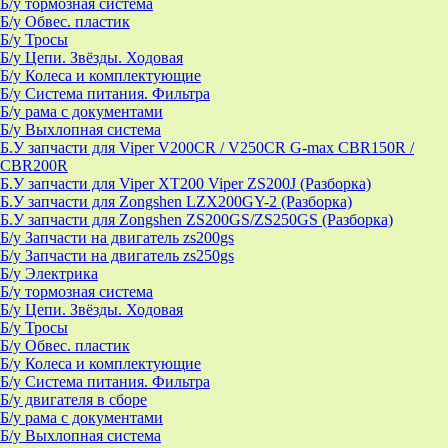
Б/у тормозная система
Б/у Обвес. пластик
Б/у Тросы
Б/у Цепи. Звёзды. Ходовая
Б/у Колеса и комплектующие
Б/у Система питания. Фильтра
Б/у рама с документами
Б/у Выхлопная система
Б.У запчасти для Viper V200CR / V250CR G-max CBR150R /
CBR200R
Б.У запчасти для Viper XT200 Viper ZS200J (Разборка)
Б.У запчасти для Zongshen LZX200GY-2 (Разборка)
Б.У запчасти для Zongshen ZS200GS/ZS250GS (Разборка)
Б/у Запчасти на двигатель zs200gs
Б/у Запчасти на двигатель zs250gs
Б/у Электрика
Б/у тормозная система
Б/у Цепи. Звёзды. Ходовая
Б/у Тросы
Б/у Обвес. пластик
Б/у Колеса и комплектующие
Б/у Система питания. Фильтра
Б/у двигателя в сборе
Б/у рама с документами
Б/у Выхлопная система