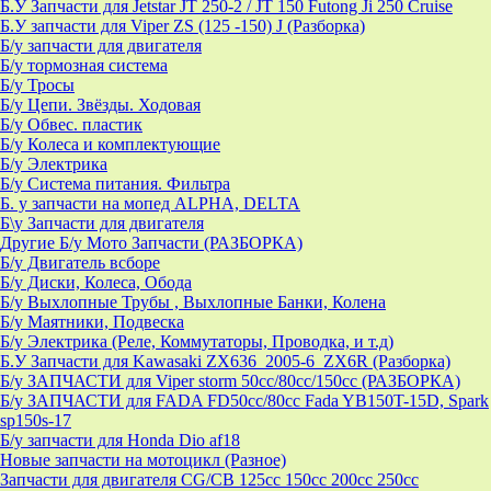
Б.У Запчасти для Jetstar JT 250-2 / JT 150 Futong Ji 250 Cruise
Б.У запчасти для Viper ZS (125 -150) J (Разборка)
Б/у запчасти для двигателя
Б/у тормозная система
Б/у Тросы
Б/у Цепи. Звёзды. Ходовая
Б/у Обвес. пластик
Б/у Колеса и комплектующие
Б/у Электрика
Б/у Система питания. Фильтра
Б. у запчасти на мопед ALPHA, DELTA
Б\у Запчасти для двигателя
Другие Б/у Мото Запчасти (РАЗБОРКА)
Б/у Двигатель всборе
Б/у Диски, Колеса, Обода
Б/у Выхлопные Трубы , Выхлопные Банки, Колена
Б/у Маятники, Подвеска
Б/у Электрика (Реле, Коммутаторы, Проводка, и т.д)
Б.У Запчасти для Kawasaki ZX636_2005-6_ZX6R (Разборка)
Б/у ЗАПЧАСТИ для Viper storm 50cc/80cc/150cc (РАЗБОРКА)
Б/у ЗАПЧАСТИ для FADA FD50cc/80cc Fada YB150T-15D, Spark
sp150s-17
Б/у запчасти для Honda Dio af18
Новые запчасти на мотоцикл (Разное)
Запчасти для двигателя CG/CB 125cc 150cc 200cc 250cc