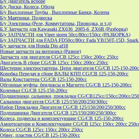
Б/у Двигатель всборе
Б/у Диски, Колеса, Обода
Б/у Выхлопные Трубы , Выхлопные Банки, Колена
Б/у Маятники, Подвеска
Б/у Электрика (Реле, Коммутаторы, Проводка, и т.д)
Б.У Запчасти для Kawasaki ZX636_2005-6_ZX6R (Разборка)
Б/у ЗАПЧАСТИ для Viper storm 50cc/80cc/150cc (РАЗБОРКА)
Б/у ЗАПЧАСТИ для FADA FD50cc/80cc Fada YB150T-15D, Spark 
Б/у запчасти для Honda Dio af18
Новые запчасти на мотоцикл (Разное)
Запчасти для двигателя CG/CB 125cc 150cc 200cc 250cc
Двигатель В сборе CG/CB 125cc 150cc 200cc 250cc
Шестерни электростартера, Цепи двигателя CG/CB 125-150-200c
Коробка Передач в сборе ВАЛЫ КПП CG/CB 125-150-200cc
Валы Кикстартера CG/CB 125-150-200cc
Обгонные муфты, бендиксы и Магнето CG/CB 125-150-200cc
Коленвал CG/CB 125-150-200cc
Подшипники, сальники, прокладки CG/CB125сс/150cc/200cc/250
Сальники двигателя CG/CB 125/150/200/250/300cc
Набор Прокладки Двигателя CG/CB 125/150/200/250/300cc
Подпишники Двигателя CG/CB 125/150/200/250/300cc
Колеса, подвеска и комплектующие CG/CB 125-150-200cc
Амортизатори и Комплектующие CG/CB 125cc 150cc 200cc 250c
Колеса CG/CB 125cc 150cc 200cc 250cc
Обвес, пластик CG/CB 125-150-200cc