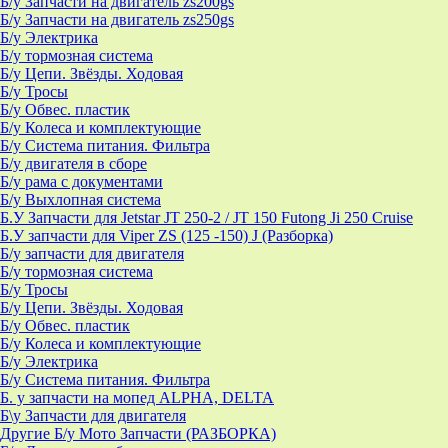
Б/у Запчасти на двигатель zs200gs
Б/у Запчасти на двигатель zs250gs
Б/у Электрика
Б/у тормозная система
Б/у Цепи. Звёзды. Ходовая
Б/у Тросы
Б/у Обвес. пластик
Б/у Колеса и комплектующие
Б/у Система питания. Фильтра
Б/у двигателя в сборе
Б/у рама с документами
Б/у Выхлопная система
Б.У Запчасти для Jetstar JT 250-2 / JT 150 Futong Ji 250 Cruise
Б.У запчасти для Viper ZS (125 -150) J (Разборка)
Б/у запчасти для двигателя
Б/у тормозная система
Б/у Тросы
Б/у Цепи. Звёзды. Ходовая
Б/у Обвес. пластик
Б/у Колеса и комплектующие
Б/у Электрика
Б/у Система питания. Фильтра
Б. у запчасти на мопед ALPHA, DELTA
Б\у Запчасти для двигателя
Другие Б/у Мото Запчасти (РАЗБОРКА)