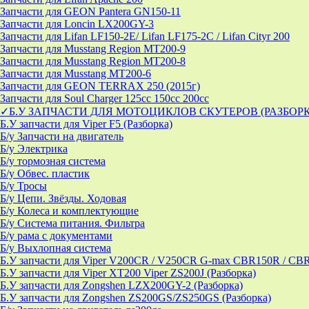
Запчасти для GEON Pantera GN150-11
Запчасти для Loncin LX200GY-3
Запчасти для Lifan LF150-2E/ Lifan LF175-2C / Lifan Cityr 200
Запчасти для Musstang Region MT200-9
Запчасти для Musstang Region MT200-8
Запчасти для Musstang MT200-6
Запчасти для GEON TERRAX 250 (2015г)
Запчасти для Soul Charger 125сс 150cc 200сс
✓Б.У ЗАПЧАСТИ ДЛЯ МОТОЦИКЛОВ СКУТЕРОВ (РАЗБОР
Б.У запчасти для Viper F5 (Разборка)
Б/у Запчасти на двигатель
Б/у Электрика
Б/у тормозная система
Б/у Обвес. пластик
Б/у Тросы
Б/у Цепи. Звёзды. Ходовая
Б/у Колеса и комплектующие
Б/у Система питания. Фильтра
Б/у рама с документами
Б/у Выхлопная система
Б.У запчасти для Viper V200CR / V250CR G-max CBR150R / CB
Б.У запчасти для Viper XT200 Viper ZS200J (Разборка)
Б.У запчасти для Zongshen LZX200GY-2 (Разборка)
Б.У запчасти для Zongshen ZS200GS/ZS250GS (Разборка)