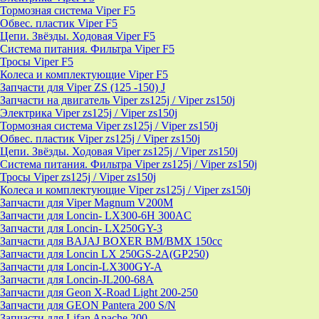
Тормозная система Viper F5
Обвес. пластик Viper F5
Цепи. Звёзды. Ходовая Viper F5
Система питания. Фильтра Viper F5
Тросы Viper F5
Колеса и комплектующие Viper F5
Запчасти для Viper ZS (125 -150) J
Запчасти на двигатель Viper zs125j / Viper zs150j
Электрика Viper zs125j / Viper zs150j
Тормозная система Viper zs125j / Viper zs150j
Обвес. пластик Viper zs125j / Viper zs150j
Цепи. Звёзды. Ходовая Viper zs125j / Viper zs150j
Система питания. Фильтра Viper zs125j / Viper zs150j
Тросы Viper zs125j / Viper zs150j
Колеса и комплектующие Viper zs125j / Viper zs150j
Запчасти для Viper Magnum V200M
Запчасти для Loncin- LX300-6H 300AC
Запчасти для Loncin- LX250GY-3
Запчасти для BAJAJ BOXER BM/ВМX 150cc
Запчасти для Loncin LX 250GS-2A(GP250)
Запчасти для Loncin-LX300GY-A
Запчасти для Loncin-JL200-68A
Запчасти для Geon X-Road Light 200-250
Запчасти для GEON Pantera 200 S/N
Запчасти для Lifan Apache 200