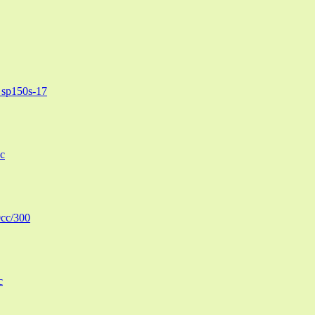
sp150s-17
c
cc/300
c