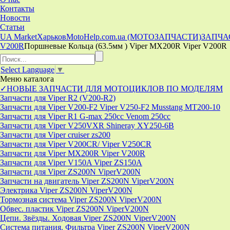
Контакты
Новости
Статьи
UA Market
Харьков
MotoHelp.com.ua (МОТОЗАПЧАСТИ)
ЗАПЧА
V200R
Поршневые Кольца (63.5мм ) Viper MX200R Viper V200R
Select Language
▼
Меню
каталога
✓НОВЫЕ ЗАПЧАСТИ ДЛЯ МОТОЦИКЛОВ ПО МОДЕЛЯМ
Запчасти для Viper R2 (V200-R2)
Запчасти для Viper V200-F2 Viper V250-F2 Musstang MT200-10
Запчасти для Viper R1 G-max 250cc Venom 250cc
Запчасти для Viper V250VXR Shineray XY250-6B
Запчасти для Viper cruiser zs200
Запчасти для Viper V200CR/ Viper V250CR
Запчасти для Viper MX200R Viper V200R
Запчасти для Viper V150A Viper ZS150A
Запчасти для Viper ZS200N ViperV200N
Запчасти на двигатель Viper ZS200N ViperV200N
Электрика Viper ZS200N ViperV200N
Тормозная система Viper ZS200N ViperV200N
Обвес. пластик Viper ZS200N ViperV200N
Цепи. Звёзды. Ходовая Viper ZS200N ViperV200N
Система питания. Фильтра Viper ZS200N ViperV200N