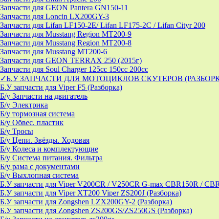
Запчасти для GEON Pantera GN150-11
Запчасти для Loncin LX200GY-3
Запчасти для Lifan LF150-2E/ Lifan LF175-2C / Lifan Cityr 200
Запчасти для Musstang Region MT200-9
Запчасти для Musstang Region MT200-8
Запчасти для Musstang MT200-6
Запчасти для GEON TERRAX 250 (2015г)
Запчасти для Soul Charger 125сс 150cc 200сс
✓Б.У ЗАПЧАСТИ ДЛЯ МОТОЦИКЛОВ СКУТЕРОВ (РАЗБОР
Б.У запчасти для Viper F5 (Разборка)
Б/у Запчасти на двигатель
Б/у Электрика
Б/у тормозная система
Б/у Обвес. пластик
Б/у Тросы
Б/у Цепи. Звёзды. Ходовая
Б/у Колеса и комплектующие
Б/у Система питания. Фильтра
Б/у рама с документами
Б/у Выхлопная система
Б.У запчасти для Viper V200CR / V250CR G-max CBR150R / CB
Б.У запчасти для Viper XT200 Viper ZS200J (Разборка)
Б.У запчасти для Zongshen LZX200GY-2 (Разборка)
Б.У запчасти для Zongshen ZS200GS/ZS250GS (Разборка)