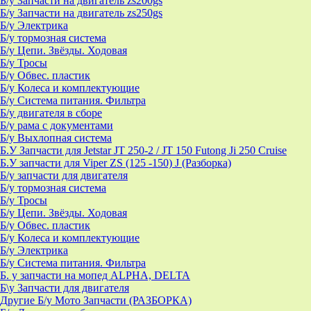
Б/у Запчасти на двигатель zs200gs
Б/у Запчасти на двигатель zs250gs
Б/у Электрика
Б/у тормозная система
Б/у Цепи. Звёзды. Ходовая
Б/у Тросы
Б/у Обвес. пластик
Б/у Колеса и комплектующие
Б/у Система питания. Фильтра
Б/у двигателя в сборе
Б/у рама с документами
Б/у Выхлопная система
Б.У Запчасти для Jetstar JT 250-2 / JT 150 Futong Ji 250 Cruise
Б.У запчасти для Viper ZS (125 -150) J (Разборка)
Б/у запчасти для двигателя
Б/у тормозная система
Б/у Тросы
Б/у Цепи. Звёзды. Ходовая
Б/у Обвес. пластик
Б/у Колеса и комплектующие
Б/у Электрика
Б/у Система питания. Фильтра
Б. у запчасти на мопед ALPHA, DELTA
Б\у Запчасти для двигателя
Другие Б/у Мото Запчасти (РАЗБОРКА)