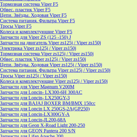
Тормозная система Viper F5
Обвес. пластик Viper F5
Цепи. Звёзды. Ходовая Viper F5
Система питания. Фильтра Viper F5
Тросы Viper F5
Колеса и комплектующие Viper F5
Запчасти для Viper ZS (125 -150) J
Запчасти на двигатель Viper zs125j / Viper zs150j
Электрика Viper zs125j / Viper zs150j
Тормозная система Viper zs125j / Viper zs150j
Обвес. пластик Viper zs125j / Viper zs150j
Цепи. Звёзды. Ходовая Viper zs125j / Viper zs150j
Система питания. Фильтра Viper zs125j / Viper zs150j
Тросы Viper zs125j / Viper zs150j
Колеса и комплектующие Viper zs125j / Viper zs150j
Запчасти для Viper Magnum V200M
Запчасти для Loncin- LX300-6H 300AC
Запчасти для Loncin- LX250GY-3
Запчасти для BAJAJ BOXER BM/ВМX 150cc
Запчасти для Loncin LX 250GS-2A(GP250)
Запчасти для Loncin-LX300GY-A
Запчасти для Loncin-JL200-68A
Запчасти для Geon X-Road Light 200-250
Запчасти для GEON Pantera 200 S/N
Запчасти для Lifan Apache 200