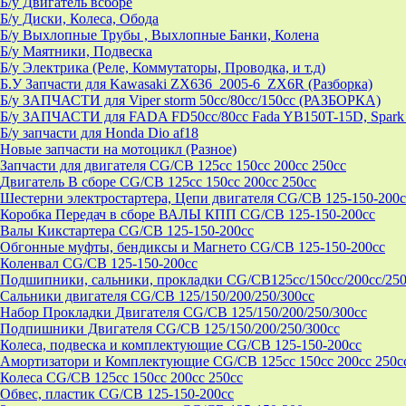
Б/у Двигатель всборе
Б/у Диски, Колеса, Обода
Б/у Выхлопные Трубы , Выхлопные Банки, Колена
Б/у Маятники, Подвеска
Б/у Электрика (Реле, Коммутаторы, Проводка, и т.д)
Б.У Запчасти для Kawasaki ZX636_2005-6_ZX6R (Разборка)
Б/у ЗАПЧАСТИ для Viper storm 50cc/80cc/150cc (РАЗБОРКА)
Б/у ЗАПЧАСТИ для FADA FD50cc/80cc Fada YB150T-15D, Spark 
Б/у запчасти для Honda Dio af18
Новые запчасти на мотоцикл (Разное)
Запчасти для двигателя CG/CB 125cc 150cc 200cc 250cc
Двигатель В сборе CG/CB 125cc 150cc 200cc 250cc
Шестерни электростартера, Цепи двигателя CG/CB 125-150-200c
Коробка Передач в сборе ВАЛЫ КПП CG/CB 125-150-200cc
Валы Кикстартера CG/CB 125-150-200cc
Обгонные муфты, бендиксы и Магнето CG/CB 125-150-200cc
Коленвал CG/CB 125-150-200cc
Подшипники, сальники, прокладки CG/CB125сс/150cc/200cc/250
Сальники двигателя CG/CB 125/150/200/250/300cc
Набор Прокладки Двигателя CG/CB 125/150/200/250/300cc
Подпишники Двигателя CG/CB 125/150/200/250/300cc
Колеса, подвеска и комплектующие CG/CB 125-150-200cc
Амортизатори и Комплектующие CG/CB 125cc 150cc 200cc 250c
Колеса CG/CB 125cc 150cc 200cc 250cc
Обвес, пластик CG/CB 125-150-200cc