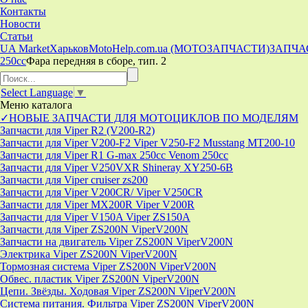
Контакты
Новости
Статьи
UA Market
Харьков
MotoHelp.com.ua (МОТОЗАПЧАСТИ)
ЗАПЧА
250cc
Фара передняя в сборе, тип. 2
Select Language
▼
Меню
каталога
✓НОВЫЕ ЗАПЧАСТИ ДЛЯ МОТОЦИКЛОВ ПО МОДЕЛЯМ
Запчасти для Viper R2 (V200-R2)
Запчасти для Viper V200-F2 Viper V250-F2 Musstang MT200-10
Запчасти для Viper R1 G-max 250cc Venom 250cc
Запчасти для Viper V250VXR Shineray XY250-6B
Запчасти для Viper cruiser zs200
Запчасти для Viper V200CR/ Viper V250CR
Запчасти для Viper MX200R Viper V200R
Запчасти для Viper V150A Viper ZS150A
Запчасти для Viper ZS200N ViperV200N
Запчасти на двигатель Viper ZS200N ViperV200N
Электрика Viper ZS200N ViperV200N
Тормозная система Viper ZS200N ViperV200N
Обвес. пластик Viper ZS200N ViperV200N
Цепи. Звёзды. Ходовая Viper ZS200N ViperV200N
Система питания. Фильтра Viper ZS200N ViperV200N