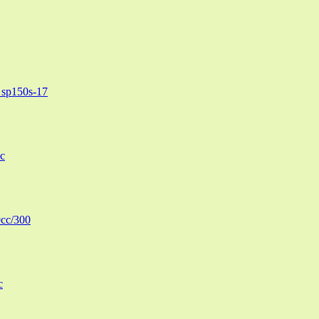
sp150s-17
c
cc/300
c