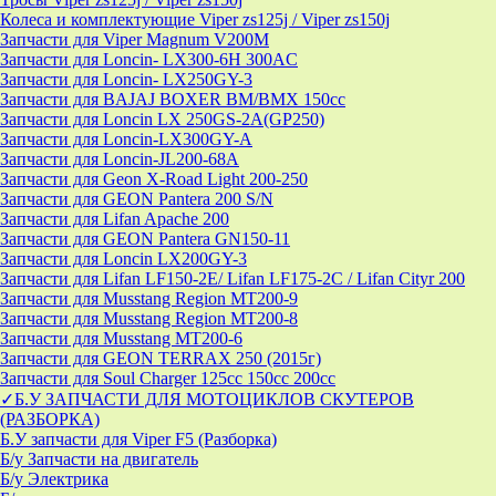
Колеса и комплектующие Viper zs125j / Viper zs150j
Запчасти для Viper Magnum V200M
Запчасти для Loncin- LX300-6H 300AC
Запчасти для Loncin- LX250GY-3
Запчасти для BAJAJ BOXER BM/ВМX 150cc
Запчасти для Loncin LX 250GS-2A(GP250)
Запчасти для Loncin-LX300GY-A
Запчасти для Loncin-JL200-68A
Запчасти для Geon X-Road Light 200-250
Запчасти для GEON Pantera 200 S/N
Запчасти для Lifan Apache 200
Запчасти для GEON Pantera GN150-11
Запчасти для Loncin LX200GY-3
Запчасти для Lifan LF150-2E/ Lifan LF175-2C / Lifan Cityr 200
Запчасти для Musstang Region MT200-9
Запчасти для Musstang Region MT200-8
Запчасти для Musstang MT200-6
Запчасти для GEON TERRAX 250 (2015г)
Запчасти для Soul Charger 125сс 150cc 200сс
✓Б.У ЗАПЧАСТИ ДЛЯ МОТОЦИКЛОВ СКУТЕРОВ
(РАЗБОРКА)
Б.У запчасти для Viper F5 (Разборка)
Б/у Запчасти на двигатель
Б/у Электрика