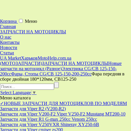
Корзина
Меню
Главная
ЗАПЧАСТИ НА МОТОЦИКЛЫ
О нас
Контакты
Новости
Статьи
UA Market
Харьков
MotoHelp.com.ua
(МОТОЗАПЧАСТИ)
ЗАПЧАСТИ НА МОТОЦИКЛЫ
Новые
запчасти на мотоцикл (Разное)
Электрика CG/CB 125-150-
200cc
Фары, Стопы CG/CB 125-150-200-250cc
Фара передняя в
сборе двойная 180*120мм, CB125-250
Select Language
▼
Меню
каталога
✓НОВЫЕ ЗАПЧАСТИ ДЛЯ МОТОЦИКЛОВ ПО МОДЕЛЯМ
Запчасти для Viper R2 (V200-R2)
Запчасти для Viper V200-F2 Viper V250-F2 Musstang MT200-10
Запчасти для Viper R1 G-max 250cc Venom 250cc
Запчасти для Viper V250VXR Shineray XY250-6B
Запчасти для Viper cruiser zs200