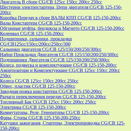
Двигатель В сборе CG/CB 125cc 150cc 200cc 250cc
Шестерни электростартера, Цепи двигателя CG/CB 125-150-
200cc
Коробка Передач в сборе ВАЛЫ КПП CG/CB 125-150-200cc
Валы Кикстартера CG/CB 125-150-200cc
Обгонные муфты, бендиксы и Магнето CG/CB 125-150-200cc
Коленвал CG/CB 125-150-200cc
Подшипники, сальники, прокладки
CG/CB125сс/150cc/200cc/250cc/300
Сальники двигателя CG/CB 125/150/200/250/300cc
Набор Прокладки Двигателя CG/CB 125/150/200/250/300cc
Подпишники Двигателя CG/CB 125/150/200/250/300cc
Колеса, подвеска и комплектующие CG/CB 125-150-200cc
Амортизатори и Комплектующие CG/CB 125cc 150cc 200cc
250cc
Колеса CG/CB 125cc 150cc 200cc 250cc
Обвес, пластик CG/CB 125-150-200cc
Заводная ножка кикстартера CG/CB 125-150-200cc
Рычаги переключения передач CG/CB 125-150-200cc
Топливный Бак CG/CB 125cc 150cc 200cc 250cc
Электрика CG/CB 125-150-200cc
Коммутаторы, Реле, Генераторы CG/CB 125-150-200cc
Фары, Стопы CG/CB 125-150-200-250cc
Катушки зажигания, Стартеры, Электропроводка CG/CB 125-
150-200cc