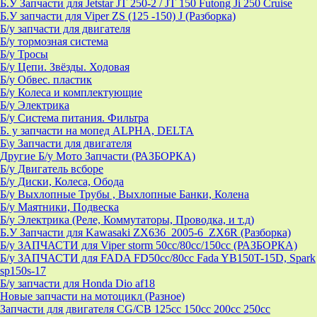
Б.У Запчасти для Jetstar JT 250-2 / JT 150 Futong Ji 250 Cruise
Б.У запчасти для Viper ZS (125 -150) J (Разборка)
Б/у запчасти для двигателя
Б/у тормозная система
Б/у Тросы
Б/у Цепи. Звёзды. Ходовая
Б/у Обвес. пластик
Б/у Колеса и комплектующие
Б/у Электрика
Б/у Система питания. Фильтра
Б. у запчасти на мопед ALPHA, DELTA
Б\у Запчасти для двигателя
Другие Б/у Мото Запчасти (РАЗБОРКА)
Б/у Двигатель всборе
Б/у Диски, Колеса, Обода
Б/у Выхлопные Трубы , Выхлопные Банки, Колена
Б/у Маятники, Подвеска
Б/у Электрика (Реле, Коммутаторы, Проводка, и т.д)
Б.У Запчасти для Kawasaki ZX636_2005-6_ZX6R (Разборка)
Б/у ЗАПЧАСТИ для Viper storm 50cc/80cc/150cc (РАЗБОРКА)
Б/у ЗАПЧАСТИ для FADA FD50cc/80cc Fada YB150T-15D, Spark
sp150s-17
Б/у запчасти для Honda Dio af18
Новые запчасти на мотоцикл (Разное)
Запчасти для двигателя CG/CB 125cc 150cc 200cc 250cc