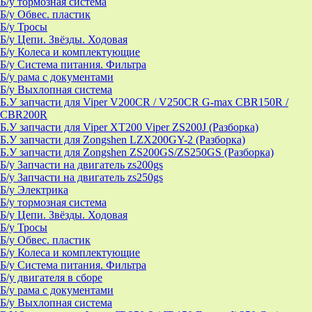
Б/у тормозная система
Б/у Обвес. пластик
Б/у Тросы
Б/у Цепи. Звёзды. Ходовая
Б/у Колеса и комплектующие
Б/у Система питания. Фильтра
Б/у рама с документами
Б/у Выхлопная система
Б.У запчасти для Viper V200CR / V250CR G-max CBR150R /
CBR200R
Б.У запчасти для Viper XT200 Viper ZS200J (Разборка)
Б.У запчасти для Zongshen LZX200GY-2 (Разборка)
Б.У запчасти для Zongshen ZS200GS/ZS250GS (Разборка)
Б/у Запчасти на двигатель zs200gs
Б/у Запчасти на двигатель zs250gs
Б/у Электрика
Б/у тормозная система
Б/у Цепи. Звёзды. Ходовая
Б/у Тросы
Б/у Обвес. пластик
Б/у Колеса и комплектующие
Б/у Система питания. Фильтра
Б/у двигателя в сборе
Б/у рама с документами
Б/у Выхлопная система