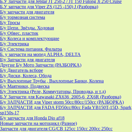
Б.У Запчасти для Jetstar JT 250-2 / JT 150 Futong Ji 250 Cruise
Б.У запчасти для Viper ZS (125 -150) J (Разборка)
Б/у запчасти для двигателя
Б/у тормозная система
Б/у Тросы
Б/у Цепи. Звёзды. Ходовая
Б/у Обвес. пластик
Б/у Колеса и комплектующие
Б/у Электрика
Б/у Система питания. Фильтра
Б. у запчасти на мопед ALPHA, DELTA
Б\у Запчасти для двигателя
Другие Б/у Мото Запчасти (РАЗБОРКА)
Б/у Двигатель всборе
Б/у Диски, Колеса, Обода
Б/у Выхлопные Трубы , Выхлопные Банки, Колена
Б/у Маятники, Подвеска
Б/у Электрика (Реле, Коммутаторы, Проводка, и т.д)
Б.У Запчасти для Kawasaki ZX636_2005-6_ZX6R (Разборка)
Б/у ЗАПЧАСТИ для Viper storm 50cc/80cc/150cc (РАЗБОРКА)
Б/у ЗАПЧАСТИ для FADA FD50cc/80cc Fada YB150T-15D, Spark
sp150s-17
Б/у запчасти для Honda Dio af18
Новые запчасти на мотоцикл (Разное)
Запчасти для двигателя CG/CB 125cc 150cc 200cc 250cc