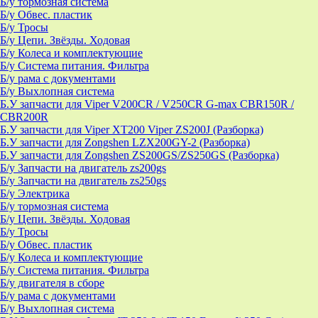
Б/у тормозная система
Б/у Обвес. пластик
Б/у Тросы
Б/у Цепи. Звёзды. Ходовая
Б/у Колеса и комплектующие
Б/у Система питания. Фильтра
Б/у рама с документами
Б/у Выхлопная система
Б.У запчасти для Viper V200CR / V250CR G-max CBR150R /
CBR200R
Б.У запчасти для Viper XT200 Viper ZS200J (Разборка)
Б.У запчасти для Zongshen LZX200GY-2 (Разборка)
Б.У запчасти для Zongshen ZS200GS/ZS250GS (Разборка)
Б/у Запчасти на двигатель zs200gs
Б/у Запчасти на двигатель zs250gs
Б/у Электрика
Б/у тормозная система
Б/у Цепи. Звёзды. Ходовая
Б/у Тросы
Б/у Обвес. пластик
Б/у Колеса и комплектующие
Б/у Система питания. Фильтра
Б/у двигателя в сборе
Б/у рама с документами
Б/у Выхлопная система