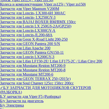
Колеса и комплектующие Viper zs125j / Viper zs150j
Запчасти для Viper Magnum V200M
Запчасти для Loncin- LX300-6H 300AC
Запчасти для Loncin- LX250GY-3
Запчасти для BAJAJ BOXER BM/ВМX 150cc
Запчасти для Loncin LX 250GS-2A(GP250)
Запчасти для Loncin-LX300GY-A
Запчасти для Loncin-JL200-68A
Запчасти для Geon X-Road Light 200-250
Запчасти для GEON Pantera 200 S/N
Запчасти для Lifan Apache 200
Запчасти для GEON Pantera GN150-11
Запчасти для Loncin LX200GY-3
Запчасти для Lifan LF150-2E/ Lifan LF175-2C / Lifan Cityr 200
Запчасти для Musstang Region MT200-9
Запчасти для Musstang Region MT200-8
Запчасти для Musstang MT200-6
Запчасти для GEON TERRAX 250 (2015г)
Запчасти для Soul Charger 125сс 150cc 200сс
✓Б.У ЗАПЧАСТИ ДЛЯ МОТОЦИКЛОВ СКУТЕРОВ
(РАЗБОРКА)
Б.У запчасти для Viper F5 (Разборка)
Б/у Запчасти на двигатель
Б/у Электрика