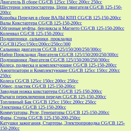
Двигатель В сборе CG/CB 125cc 150cc 200cc 250cc
Шестерни электростартера, Цепи двигателя CG/CB 125-150-
200cc
Коробка Передач в сборе ВАЛЫ КПП CG/CB 125-150-200cc
Валы Кикстартера CG/CB 125-150-200cc
Обгонные муфты, бендиксы и Магнето CG/CB 125-150-200cc
Коленвал CG/CB 125-150-200cc
Подшипники, сальники, прокладки
CG/CB125сс/150cc/200cc/250cc/300
Сальники двигателя CG/CB 125/150/200/250/300cc
Набор Прокладки Двигателя CG/CB 125/150/200/250/300cc
Подпишники Двигателя CG/CB 125/150/200/250/300cc
Колеса, подвеска и комплектующие CG/CB 125-150-200cc
Амортизатори и Комплектующие CG/CB 125cc 150cc 200cc
250cc
Колеса CG/CB 125cc 150cc 200cc 250cc
Обвес, пластик CG/CB 125-150-200cc
Заводная ножка кикстартера CG/CB 125-150-200cc
Рычаги переключения передач CG/CB 125-150-200cc
Топливный Бак CG/CB 125cc 150cc 200cc 250cc
Электрика CG/CB 125-150-200cc
Коммутаторы, Реле, Генераторы CG/CB 125-150-200cc
Фары, Стопы CG/CB 125-150-200-250cc
Катушки зажигания, Стартеры, Электропроводка CG/CB 125-
150-200cc