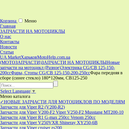
Корзина
Меню
Главная
ЗАПЧАСТИ НА МОТОЦИКЛЫ
О нас
Контакты
Новости
Статьи
UA Market
Харьков
MotoHelp.com.ua
(МОТОЗАПЧАСТИ)
ЗАПЧАСТИ НА МОТОЦИКЛЫ
Новые
запчасти на мотоцикл (Разное)
Электрика CG/CB 125-150-
200cc
Фары, Стопы CG/CB 125-150-200-250cc
Фара передняя в
сборе (синее стекло) 180*120мм, CB125-250
Select Language
▼
Меню
каталога
✓НОВЫЕ ЗАПЧАСТИ ДЛЯ МОТОЦИКЛОВ ПО МОДЕЛЯМ
Запчасти для Viper R2 (V200-R2)
Запчасти для Viper V200-F2 Viper V250-F2 Musstang MT200-10
Запчасти для Viper R1 G-max 250cc Venom 250cc
Запчасти для Viper V250VXR Shineray XY250-6B
Запчасти для Viper cruiser zs200