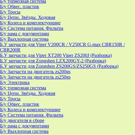
Б/у тормозная система
Б/у Обвес. пластик
Б/у Тросы
Б/у Цепи. Звёзды. Ходовая
Б/у Колеса и комплектующие
Б/у Система питания. Фильтра
Б/у рама с документами
Б/у Выхлопная система
Б.У запчасти для Viper V200CR / V250CR G-max CBR150R /
CBR200R
Б.У запчасти для Viper XT200 Viper ZS200J (Разборка)
Б.У запчасти для Zongshen LZX200GY-2 (Разборка)
Б.У запчасти для Zongshen ZS200GS/ZS250GS (Разборка)
Б/у Запчасти на двигатель zs200gs
Б/у Запчасти на двигатель zs250gs
Б/у Электрика
Б/у тормозная система
Б/у Цепи. Звёзды. Ходовая
Б/у Тросы
Б/у Обвес. пластик
Б/у Колеса и комплектующие
Б/у Система питания. Фильтра
Б/у двигателя в сборе
Б/у рама с документами
Б/у Выхлопная система