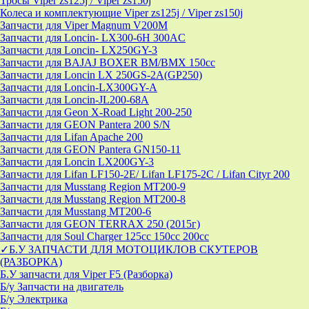
Тросы Viper zs125j / Viper zs150j
Колеса и комплектующие Viper zs125j / Viper zs150j
Запчасти для Viper Magnum V200M
Запчасти для Loncin- LX300-6H 300AC
Запчасти для Loncin- LX250GY-3
Запчасти для BAJAJ BOXER BM/ВМX 150cc
Запчасти для Loncin LX 250GS-2A(GP250)
Запчасти для Loncin-LX300GY-A
Запчасти для Loncin-JL200-68A
Запчасти для Geon X-Road Light 200-250
Запчасти для GEON Pantera 200 S/N
Запчасти для Lifan Apache 200
Запчасти для GEON Pantera GN150-11
Запчасти для Loncin LX200GY-3
Запчасти для Lifan LF150-2E/ Lifan LF175-2C / Lifan Cityr 200
Запчасти для Musstang Region MT200-9
Запчасти для Musstang Region MT200-8
Запчасти для Musstang MT200-6
Запчасти для GEON TERRAX 250 (2015г)
Запчасти для Soul Charger 125сс 150cc 200сс
✓Б.У ЗАПЧАСТИ ДЛЯ МОТОЦИКЛОВ СКУТЕРОВ
(РАЗБОРКА)
Б.У запчасти для Viper F5 (Разборка)
Б/у Запчасти на двигатель
Б/у Электрика