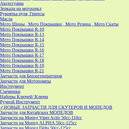
Аксессуары
Зеркала на мотоцикл
Рукоятка руля, Грипсы
Масла
Мото Шины , Мото Покрышки , Мото Резина , Мото Скаты
Мото Покрышки R-10
Мото Покрышки R-13
Мото Покрышки R-14
Мото Покрышки R-15
Мото Покрышки R-16
Мото Покрышки R-17
Мото Покрышки R-18
Мото Покрышки R-19
Мото Покрышки R-21
Запчасти для Бензогенераторов
Запчасти для Мотопомпы
Инструмент
Съемники
Наборы Ключей/ Ключи
Ручной Инструмент
✓НОВЫЕ ЗАПЧАСТИ ДЛЯ СКУТЕРОВ И МОПЕДОВ
Запчасти для Китайских МОПЕДОВ
Запчасти на Мопед Viper Activ 50cc-110cc
Запчасти на Мопед ALPHA 50cc-125cc
Запчасти на Мопед Delta 50cc-125cc