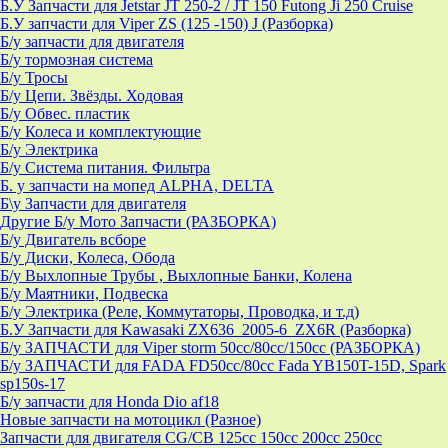
Б.У Запчасти для Jetstar JT 250-2 / JT 150 Futong Ji 250 Cruise
Б.У запчасти для Viper ZS (125 -150) J (Разборка)
Б/у запчасти для двигателя
Б/у тормозная система
Б/у Тросы
Б/у Цепи. Звёзды. Ходовая
Б/у Обвес. пластик
Б/у Колеса и комплектующие
Б/у Электрика
Б/у Система питания. Фильтра
Б. у запчасти на мопед ALPHA, DELTA
Б\у Запчасти для двигателя
Другие Б/у Мото Запчасти (РАЗБОРКА)
Б/у Двигатель всборе
Б/у Диски, Колеса, Обода
Б/у Выхлопные Трубы , Выхлопные Банки, Колена
Б/у Маятники, Подвеска
Б/у Электрика (Реле, Коммутаторы, Проводка, и т.д)
Б.У Запчасти для Kawasaki ZX636_2005-6_ZX6R (Разборка)
Б/у ЗАПЧАСТИ для Viper storm 50cc/80cc/150cc (РАЗБОРКА)
Б/у ЗАПЧАСТИ для FADA FD50cc/80cc Fada YB150T-15D, Spark
sp150s-17
Б/у запчасти для Honda Dio af18
Новые запчасти на мотоцикл (Разное)
Запчасти для двигателя CG/CB 125cc 150cc 200cc 250cc