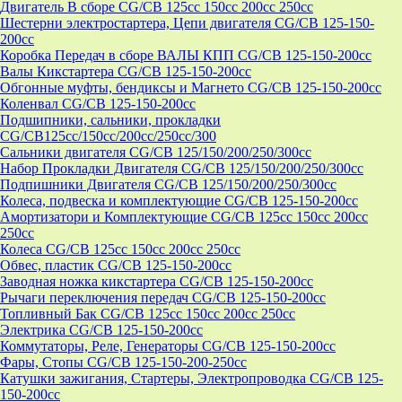
Двигатель В сборе CG/CB 125cc 150cc 200cc 250cc
Шестерни электростартера, Цепи двигателя CG/CB 125-150-
200cc
Коробка Передач в сборе ВАЛЫ КПП CG/CB 125-150-200cc
Валы Кикстартера CG/CB 125-150-200cc
Обгонные муфты, бендиксы и Магнето CG/CB 125-150-200cc
Коленвал CG/CB 125-150-200cc
Подшипники, сальники, прокладки
CG/CB125сс/150cc/200cc/250cc/300
Сальники двигателя CG/CB 125/150/200/250/300cc
Набор Прокладки Двигателя CG/CB 125/150/200/250/300cc
Подпишники Двигателя CG/CB 125/150/200/250/300cc
Колеса, подвеска и комплектующие CG/CB 125-150-200cc
Амортизатори и Комплектующие CG/CB 125cc 150cc 200cc
250cc
Колеса CG/CB 125cc 150cc 200cc 250cc
Обвес, пластик CG/CB 125-150-200cc
Заводная ножка кикстартера CG/CB 125-150-200cc
Рычаги переключения передач CG/CB 125-150-200cc
Топливный Бак CG/CB 125cc 150cc 200cc 250cc
Электрика CG/CB 125-150-200cc
Коммутаторы, Реле, Генераторы CG/CB 125-150-200cc
Фары, Стопы CG/CB 125-150-200-250cc
Катушки зажигания, Стартеры, Электропроводка CG/CB 125-
150-200cc