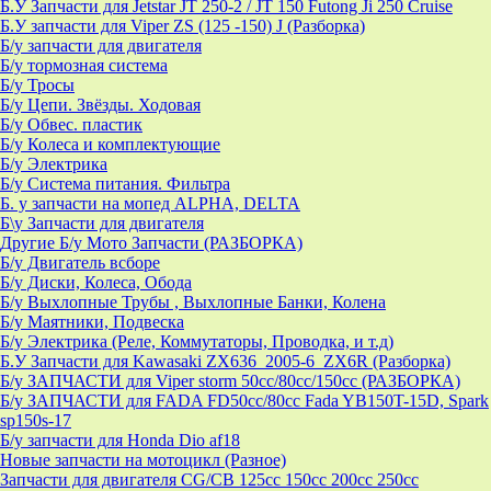
Б.У Запчасти для Jetstar JT 250-2 / JT 150 Futong Ji 250 Cruise
Б.У запчасти для Viper ZS (125 -150) J (Разборка)
Б/у запчасти для двигателя
Б/у тормозная система
Б/у Тросы
Б/у Цепи. Звёзды. Ходовая
Б/у Обвес. пластик
Б/у Колеса и комплектующие
Б/у Электрика
Б/у Система питания. Фильтра
Б. у запчасти на мопед ALPHA, DELTA
Б\у Запчасти для двигателя
Другие Б/у Мото Запчасти (РАЗБОРКА)
Б/у Двигатель всборе
Б/у Диски, Колеса, Обода
Б/у Выхлопные Трубы , Выхлопные Банки, Колена
Б/у Маятники, Подвеска
Б/у Электрика (Реле, Коммутаторы, Проводка, и т.д)
Б.У Запчасти для Kawasaki ZX636_2005-6_ZX6R (Разборка)
Б/у ЗАПЧАСТИ для Viper storm 50cc/80cc/150cc (РАЗБОРКА)
Б/у ЗАПЧАСТИ для FADA FD50cc/80cc Fada YB150T-15D, Spark
sp150s-17
Б/у запчасти для Honda Dio af18
Новые запчасти на мотоцикл (Разное)
Запчасти для двигателя CG/CB 125cc 150cc 200cc 250cc