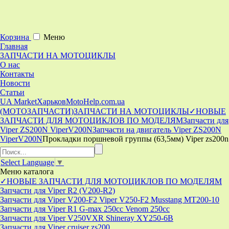
Корзина
Меню
Главная
ЗАПЧАСТИ НА МОТОЦИКЛЫ
О нас
Контакты
Новости
Статьи
UA Market
Харьков
MotoHelp.com.ua
(МОТОЗАПЧАСТИ)
ЗАПЧАСТИ НА МОТОЦИКЛЫ
✓НОВЫЕ
ЗАПЧАСТИ ДЛЯ МОТОЦИКЛОВ ПО МОДЕЛЯМ
Запчасти для
Viper ZS200N ViperV200N
Запчасти на двигатель Viper ZS200N
ViperV200N
Прокладки поршневой группы (63,5мм) Viper zs200n
Select Language
▼
Меню
каталога
✓НОВЫЕ ЗАПЧАСТИ ДЛЯ МОТОЦИКЛОВ ПО МОДЕЛЯМ
Запчасти для Viper R2 (V200-R2)
Запчасти для Viper V200-F2 Viper V250-F2 Musstang MT200-10
Запчасти для Viper R1 G-max 250cc Venom 250cc
Запчасти для Viper V250VXR Shineray XY250-6B
Запчасти для Viper cruiser zs200