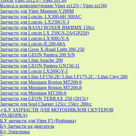
Тросы Viper zs125j / Viper zs150j
Колеса и комплектующие Viper zs125j / Viper zs150j
Запчасти для Viper Magnum V200M
Запчасти для Loncin- LX300-6H 300AC
Запчасти для Loncin- LX250GY-3
Запчасти для BAJAJ BOXER BM/ВМX 150cc
Запчасти для Loncin LX 250GS-2A(GP250)
Запчасти для Loncin-LX300GY-A
Запчасти для Loncin-JL200-68A
Запчасти для Geon X-Road Light 200-250
Запчасти для GEON Pantera 200 S/N
Запчасти для Lifan Apache 200
Запчасти для GEON Pantera GN150-11
Запчасти для Loncin LX200GY-3
Запчасти для Lifan LF150-2E/ Lifan LF175-2C / Lifan Cityr 200
Запчасти для Musstang Region MT200-9
Запчасти для Musstang Region MT200-8
Запчасти для Musstang MT200-6
Запчасти для GEON TERRAX 250 (2015г)
Запчасти для Soul Charger 125сс 150cc 200сс
✓Б.У ЗАПЧАСТИ ДЛЯ МОТОЦИКЛОВ СКУТЕРОВ
(РАЗБОРКА)
Б.У запчасти для Viper F5 (Разборка)
Б/у Запчасти на двигатель
Б/у Электрика