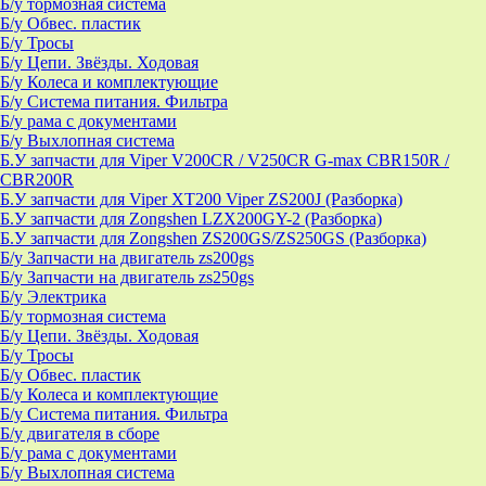
Б/у тормозная система
Б/у Обвес. пластик
Б/у Тросы
Б/у Цепи. Звёзды. Ходовая
Б/у Колеса и комплектующие
Б/у Система питания. Фильтра
Б/у рама с документами
Б/у Выхлопная система
Б.У запчасти для Viper V200CR / V250CR G-max CBR150R /
CBR200R
Б.У запчасти для Viper XT200 Viper ZS200J (Разборка)
Б.У запчасти для Zongshen LZX200GY-2 (Разборка)
Б.У запчасти для Zongshen ZS200GS/ZS250GS (Разборка)
Б/у Запчасти на двигатель zs200gs
Б/у Запчасти на двигатель zs250gs
Б/у Электрика
Б/у тормозная система
Б/у Цепи. Звёзды. Ходовая
Б/у Тросы
Б/у Обвес. пластик
Б/у Колеса и комплектующие
Б/у Система питания. Фильтра
Б/у двигателя в сборе
Б/у рама с документами
Б/у Выхлопная система