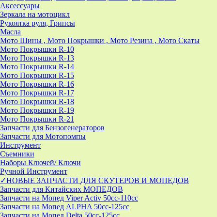
Аксессуары
Зеркала на мотоцикл
Рукоятка руля, Грипсы
Масла
Мото Шины , Мото Покрышки , Мото Резина , Мото Скаты
Мото Покрышки R-10
Мото Покрышки R-13
Мото Покрышки R-14
Мото Покрышки R-15
Мото Покрышки R-16
Мото Покрышки R-17
Мото Покрышки R-18
Мото Покрышки R-19
Мото Покрышки R-21
Запчасти для Бензогенераторов
Запчасти для Мотопомпы
Инструмент
Съемники
Наборы Ключей/ Ключи
Ручной Инструмент
✓НОВЫЕ ЗАПЧАСТИ ДЛЯ СКУТЕРОВ И МОПЕДОВ
Запчасти для Китайских МОПЕДОВ
Запчасти на Мопед Viper Activ 50cc-110cc
Запчасти на Мопед ALPHA 50cc-125cc
Запчасти на Мопед Delta 50cc-125cc