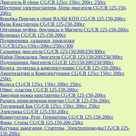
Двигатель В сборе CG/CB 125cc 150cc 200cc 250cc
Шестерни электростартера, Цепи двигателя CG/CB 125-150-
200cc
Коробка Передач в сборе ВАЛЫ КПП CG/CB 125-150-200cc
Валы Кикстартера CG/CB 125-150-200cc
Обгонные муфты, бендиксы и Магнето CG/CB 125-150-200cc
Коленвал CG/CB 125-150-200cc
Подшипники, сальники, прокладки
CG/CB125сс/150cc/200cc/250cc/300
Сальники двигателя CG/CB 125/150/200/250/300cc
Набор Прокладки Двигателя CG/CB 125/150/200/250/300cc
Подпишники Двигателя CG/CB 125/150/200/250/300cc
Колеса, подвеска и комплектующие CG/CB 125-150-200cc
Амортизатори и Комплектующие CG/CB 125cc 150cc 200cc
250cc
Колеса CG/CB 125cc 150cc 200cc 250cc
Обвес, пластик CG/CB 125-150-200cc
Заводная ножка кикстартера CG/CB 125-150-200cc
Рычаги переключения передач CG/CB 125-150-200cc
Топливный Бак CG/CB 125cc 150cc 200cc 250cc
Электрика CG/CB 125-150-200cc
Коммутаторы, Реле, Генераторы CG/CB 125-150-200cc
Фары, Стопы CG/CB 125-150-200-250cc
Катушки зажигания, Стартеры, Электропроводка CG/CB 125-
150-200cc