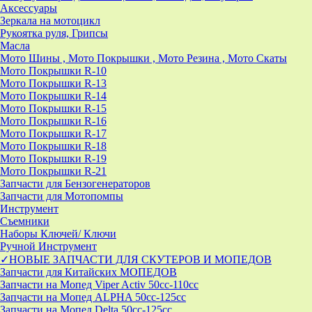
Аксессуары
Зеркала на мотоцикл
Рукоятка руля, Грипсы
Масла
Мото Шины , Мото Покрышки , Мото Резина , Мото Скаты
Мото Покрышки R-10
Мото Покрышки R-13
Мото Покрышки R-14
Мото Покрышки R-15
Мото Покрышки R-16
Мото Покрышки R-17
Мото Покрышки R-18
Мото Покрышки R-19
Мото Покрышки R-21
Запчасти для Бензогенераторов
Запчасти для Мотопомпы
Инструмент
Съемники
Наборы Ключей/ Ключи
Ручной Инструмент
✓НОВЫЕ ЗАПЧАСТИ ДЛЯ СКУТЕРОВ И МОПЕДОВ
Запчасти для Китайских МОПЕДОВ
Запчасти на Мопед Viper Activ 50cc-110cc
Запчасти на Мопед ALPHA 50cc-125cc
Запчасти на Мопед Delta 50cc-125cc