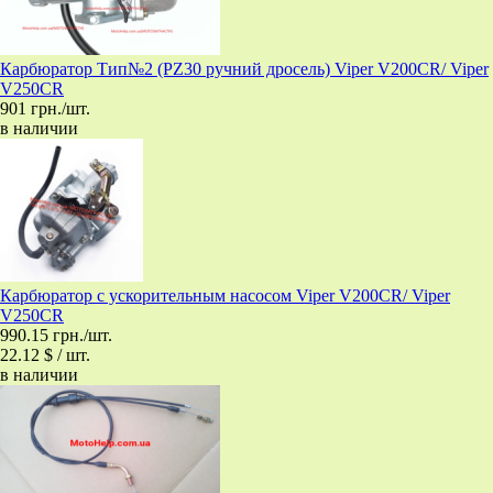
Карбюратор Тип№2 (PZ30 ручний дросель) Viper V200CR/ Viper
V250CR
901 грн./шт.
в наличии
Карбюратор с ускорительным насосом Viper V200CR/ Viper
V250CR
990.15 грн./шт.
22.12 $ / шт.
в наличии