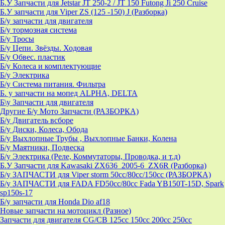
Б.У Запчасти для Jetstar JT 250-2 / JT 150 Futong Ji 250 Cruise
Б.У запчасти для Viper ZS (125 -150) J (Разборка)
Б/у запчасти для двигателя
Б/у тормозная система
Б/у Тросы
Б/у Цепи. Звёзды. Ходовая
Б/у Обвес. пластик
Б/у Колеса и комплектующие
Б/у Электрика
Б/у Система питания. Фильтра
Б. у запчасти на мопед ALPHA, DELTA
Б\у Запчасти для двигателя
Другие Б/у Мото Запчасти (РАЗБОРКА)
Б/у Двигатель всборе
Б/у Диски, Колеса, Обода
Б/у Выхлопные Трубы , Выхлопные Банки, Колена
Б/у Маятники, Подвеска
Б/у Электрика (Реле, Коммутаторы, Проводка, и т.д)
Б.У Запчасти для Kawasaki ZX636_2005-6_ZX6R (Разборка)
Б/у ЗАПЧАСТИ для Viper storm 50cc/80cc/150cc (РАЗБОРКА)
Б/у ЗАПЧАСТИ для FADA FD50cc/80cc Fada YB150T-15D, Spark
sp150s-17
Б/у запчасти для Honda Dio af18
Новые запчасти на мотоцикл (Разное)
Запчасти для двигателя CG/CB 125cc 150cc 200cc 250cc