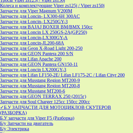
Тросы Viper zs125j / Viper zs150j
Колеса и комплектующие Viper zs125j / Viper zs150j
Запчасти для Viper Magnum V200M
Запчасти для Loncin- LX300-6H 300AC
Запчасти для Loncin- LX250GY-3
Запчасти для BAJAJ BOXER BM/ВМX 150cc
Запчасти для Loncin LX 250GS-2A(GP250)
Запчасти для Loncin-LX300GY-A
Запчасти для Loncin-JL200-68A
Запчасти для Geon X-Road Light 200-250
Запчасти для GEON Pantera 200 S/N
Запчасти для Lifan Apache 200
Запчасти для GEON Pantera GN150-11
Запчасти для Loncin LX200GY-3
Запчасти для Lifan LF150-2E/ Lifan LF175-2C / Lifan Cityr 200
Запчасти для Musstang Region MT200-9
Запчасти для Musstang Region MT200-8
Запчасти для Musstang MT200-6
Запчасти для GEON TERRAX 250 (2015г)
Запчасти для Soul Charger 125сс 150cc 200сс
✓Б.У ЗАПЧАСТИ ДЛЯ МОТОЦИКЛОВ СКУТЕРОВ
(РАЗБОРКА)
Б.У запчасти для Viper F5 (Разборка)
Б/у Запчасти на двигатель
Б/у Электрика