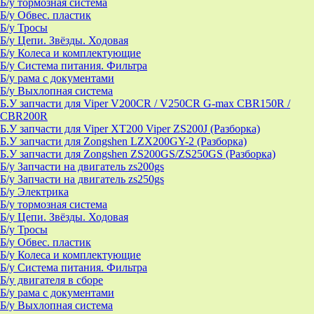
Б/у тормозная система
Б/у Обвес. пластик
Б/у Тросы
Б/у Цепи. Звёзды. Ходовая
Б/у Колеса и комплектующие
Б/у Система питания. Фильтра
Б/у рама с документами
Б/у Выхлопная система
Б.У запчасти для Viper V200CR / V250CR G-max CBR150R /
CBR200R
Б.У запчасти для Viper XT200 Viper ZS200J (Разборка)
Б.У запчасти для Zongshen LZX200GY-2 (Разборка)
Б.У запчасти для Zongshen ZS200GS/ZS250GS (Разборка)
Б/у Запчасти на двигатель zs200gs
Б/у Запчасти на двигатель zs250gs
Б/у Электрика
Б/у тормозная система
Б/у Цепи. Звёзды. Ходовая
Б/у Тросы
Б/у Обвес. пластик
Б/у Колеса и комплектующие
Б/у Система питания. Фильтра
Б/у двигателя в сборе
Б/у рама с документами
Б/у Выхлопная система