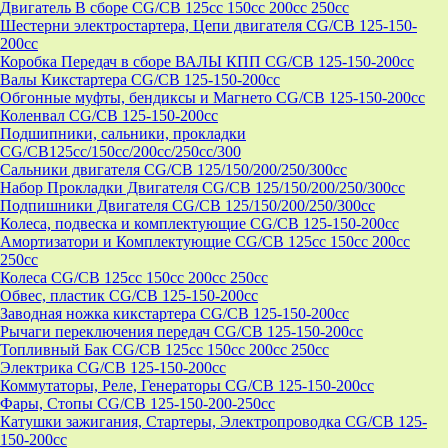
Двигатель В сборе CG/CB 125cc 150cc 200cc 250cc
Шестерни электростартера, Цепи двигателя CG/CB 125-150-
200cc
Коробка Передач в сборе ВАЛЫ КПП CG/CB 125-150-200cc
Валы Кикстартера CG/CB 125-150-200cc
Обгонные муфты, бендиксы и Магнето CG/CB 125-150-200cc
Коленвал CG/CB 125-150-200cc
Подшипники, сальники, прокладки
CG/CB125сс/150cc/200cc/250cc/300
Сальники двигателя CG/CB 125/150/200/250/300cc
Набор Прокладки Двигателя CG/CB 125/150/200/250/300cc
Подпишники Двигателя CG/CB 125/150/200/250/300cc
Колеса, подвеска и комплектующие CG/CB 125-150-200cc
Амортизатори и Комплектующие CG/CB 125cc 150cc 200cc
250cc
Колеса CG/CB 125cc 150cc 200cc 250cc
Обвес, пластик CG/CB 125-150-200cc
Заводная ножка кикстартера CG/CB 125-150-200cc
Рычаги переключения передач CG/CB 125-150-200cc
Топливный Бак CG/CB 125cc 150cc 200cc 250cc
Электрика CG/CB 125-150-200cc
Коммутаторы, Реле, Генераторы CG/CB 125-150-200cc
Фары, Стопы CG/CB 125-150-200-250cc
Катушки зажигания, Стартеры, Электропроводка CG/CB 125-
150-200cc