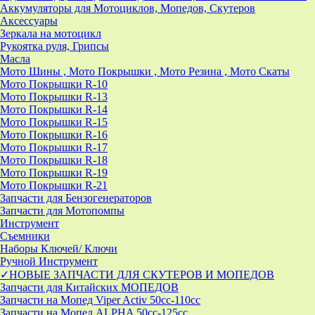
Аккумуляторы для Мотоциклов, Мопедов, Скутеров
Аксессуары
Зеркала на мотоцикл
Рукоятка руля, Грипсы
Масла
Мото Шины , Мото Покрышки , Мото Резина , Мото Скаты
Мото Покрышки R-10
Мото Покрышки R-13
Мото Покрышки R-14
Мото Покрышки R-15
Мото Покрышки R-16
Мото Покрышки R-17
Мото Покрышки R-18
Мото Покрышки R-19
Мото Покрышки R-21
Запчасти для Бензогенераторов
Запчасти для Мотопомпы
Инструмент
Съемники
Наборы Ключей/ Ключи
Ручной Инструмент
✓НОВЫЕ ЗАПЧАСТИ ДЛЯ СКУТЕРОВ И МОПЕДОВ
Запчасти для Китайских МОПЕДОВ
Запчасти на Мопед Viper Activ 50cc-110cc
Запчасти на Мопед ALPHA 50cc-125cc