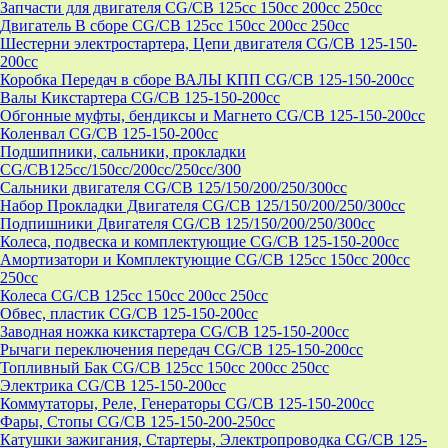
Запчасти для двигателя CG/CB 125cc 150cc 200cc 250cc
Двигатель В сборе CG/CB 125cc 150cc 200cc 250cc
Шестерни электростартера, Цепи двигателя CG/CB 125-150-
200cc
Коробка Передач в сборе ВАЛЫ КПП CG/CB 125-150-200cc
Валы Кикстартера CG/CB 125-150-200cc
Обгонные муфты, бендиксы и Магнето CG/CB 125-150-200cc
Коленвал CG/CB 125-150-200cc
Подшипники, сальники, прокладки
CG/CB125сс/150cc/200cc/250cc/300
Сальники двигателя CG/CB 125/150/200/250/300cc
Набор Прокладки Двигателя CG/CB 125/150/200/250/300cc
Подпишники Двигателя CG/CB 125/150/200/250/300cc
Колеса, подвеска и комплектующие CG/CB 125-150-200cc
Амортизатори и Комплектующие CG/CB 125cc 150cc 200cc
250cc
Колеса CG/CB 125cc 150cc 200cc 250cc
Обвес, пластик CG/CB 125-150-200cc
Заводная ножка кикстартера CG/CB 125-150-200cc
Рычаги переключения передач CG/CB 125-150-200cc
Топливный Бак CG/CB 125cc 150cc 200cc 250cc
Электрика CG/CB 125-150-200cc
Коммутаторы, Реле, Генераторы CG/CB 125-150-200cc
Фары, Стопы CG/CB 125-150-200-250cc
Катушки зажигания, Стартеры, Электропроводка CG/CB 125-