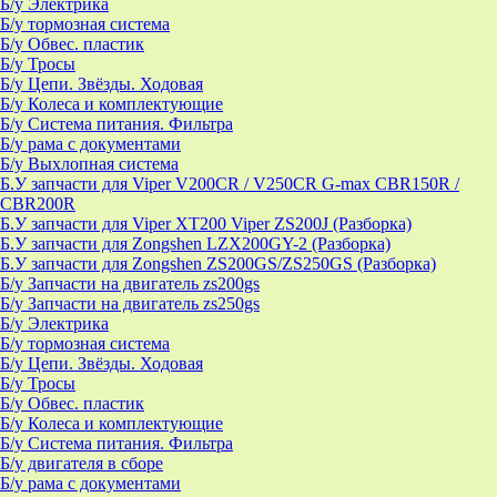
Б/у Электрика
Б/у тормозная система
Б/у Обвес. пластик
Б/у Тросы
Б/у Цепи. Звёзды. Ходовая
Б/у Колеса и комплектующие
Б/у Система питания. Фильтра
Б/у рама с документами
Б/у Выхлопная система
Б.У запчасти для Viper V200CR / V250CR G-max CBR150R /
CBR200R
Б.У запчасти для Viper XT200 Viper ZS200J (Разборка)
Б.У запчасти для Zongshen LZX200GY-2 (Разборка)
Б.У запчасти для Zongshen ZS200GS/ZS250GS (Разборка)
Б/у Запчасти на двигатель zs200gs
Б/у Запчасти на двигатель zs250gs
Б/у Электрика
Б/у тормозная система
Б/у Цепи. Звёзды. Ходовая
Б/у Тросы
Б/у Обвес. пластик
Б/у Колеса и комплектующие
Б/у Система питания. Фильтра
Б/у двигателя в сборе
Б/у рама с документами