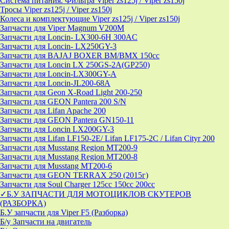
Система питания. Фильтра Viper zs125j / Viper zs150j
Тросы Viper zs125j / Viper zs150j
Колеса и комплектующие Viper zs125j / Viper zs150j
Запчасти для Viper Magnum V200M
Запчасти для Loncin- LX300-6H 300AC
Запчасти для Loncin- LX250GY-3
Запчасти для BAJAJ BOXER BM/ВМX 150cc
Запчасти для Loncin LX 250GS-2A(GP250)
Запчасти для Loncin-LX300GY-A
Запчасти для Loncin-JL200-68A
Запчасти для Geon X-Road Light 200-250
Запчасти для GEON Pantera 200 S/N
Запчасти для Lifan Apache 200
Запчасти для GEON Pantera GN150-11
Запчасти для Loncin LX200GY-3
Запчасти для Lifan LF150-2E/ Lifan LF175-2C / Lifan Cityr 200
Запчасти для Musstang Region MT200-9
Запчасти для Musstang Region MT200-8
Запчасти для Musstang MT200-6
Запчасти для GEON TERRAX 250 (2015г)
Запчасти для Soul Charger 125сс 150cc 200сс
✓Б.У ЗАПЧАСТИ ДЛЯ МОТОЦИКЛОВ СКУТЕРОВ
(РАЗБОРКА)
Б.У запчасти для Viper F5 (Разборка)
Б/у Запчасти на двигатель