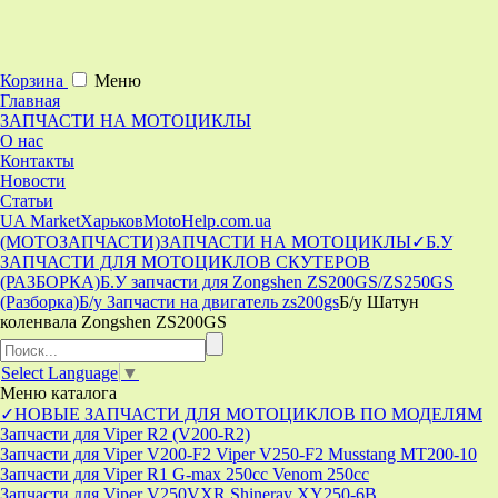
Корзина
Меню
Главная
ЗАПЧАСТИ НА МОТОЦИКЛЫ
О нас
Контакты
Новости
Статьи
UA Market
Харьков
MotoHelp.com.ua
(МОТОЗАПЧАСТИ)
ЗАПЧАСТИ НА МОТОЦИКЛЫ
✓Б.У
ЗАПЧАСТИ ДЛЯ МОТОЦИКЛОВ СКУТЕРОВ
(РАЗБОРКА)
Б.У запчасти для Zongshen ZS200GS/ZS250GS
(Разборка)
Б/у Запчасти на двигатель zs200gs
Б/у Шатун
коленвала Zongshen ZS200GS
Select Language
▼
Меню
каталога
✓НОВЫЕ ЗАПЧАСТИ ДЛЯ МОТОЦИКЛОВ ПО МОДЕЛЯМ
Запчасти для Viper R2 (V200-R2)
Запчасти для Viper V200-F2 Viper V250-F2 Musstang MT200-10
Запчасти для Viper R1 G-max 250cc Venom 250cc
Запчасти для Viper V250VXR Shineray XY250-6B