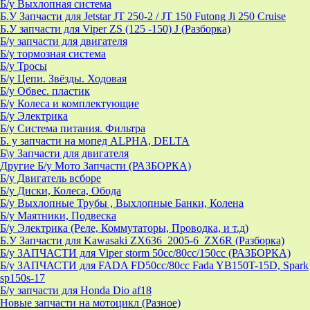
Б/у Выхлопная система
Б.У Запчасти для Jetstar JT 250-2 / JT 150 Futong Ji 250 Cruise
Б.У запчасти для Viper ZS (125 -150) J (Разборка)
Б/у запчасти для двигателя
Б/у тормозная система
Б/у Тросы
Б/у Цепи. Звёзды. Ходовая
Б/у Обвес. пластик
Б/у Колеса и комплектующие
Б/у Электрика
Б/у Система питания. Фильтра
Б. у запчасти на мопед ALPHA, DELTA
Б\у Запчасти для двигателя
Другие Б/у Мото Запчасти (РАЗБОРКА)
Б/у Двигатель всборе
Б/у Диски, Колеса, Обода
Б/у Выхлопные Трубы , Выхлопные Банки, Колена
Б/у Маятники, Подвеска
Б/у Электрика (Реле, Коммутаторы, Проводка, и т.д)
Б.У Запчасти для Kawasaki ZX636_2005-6_ZX6R (Разборка)
Б/у ЗАПЧАСТИ для Viper storm 50cc/80cc/150cc (РАЗБОРКА)
Б/у ЗАПЧАСТИ для FADA FD50cc/80cc Fada YB150T-15D, Spark
sp150s-17
Б/у запчасти для Honda Dio af18
Новые запчасти на мотоцикл (Разное)