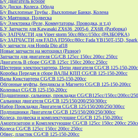
Б/у Двигатель всборе
Б/у Диски, Колеса, Обода
Б/у Выхлопные Трубы , Выхлопные Банки, Колена
Б/у Маятники, Подвеска
Б/у Электрика (Реле, Коммутаторы, Проводка, и т.д)
Б.У Запчасти для Kawasaki ZX636_2005-6_ZX6R (Разборка)
Б/у ЗАПЧАСТИ для Viper storm 50cc/80cc/150cc (РАЗБОРКА)
Б/у ЗАПЧАСТИ для FADA FD50cc/80cc Fada YB150T-15D, Spark 
Б/у запчасти для Honda Dio af18
Новые запчасти на мотоцикл (Разное)
Запчасти для двигателя CG/CB 125cc 150cc 200cc 250cc
Двигатель В сборе CG/CB 125cc 150cc 200cc 250cc
Шестерни электростартера, Цепи двигателя CG/CB 125-150-200c
Коробка Передач в сборе ВАЛЫ КПП CG/CB 125-150-200cc
Валы Кикстартера CG/CB 125-150-200cc
Обгонные муфты, бендиксы и Магнето CG/CB 125-150-200cc
Коленвал CG/CB 125-150-200cc
Подшипники, сальники, прокладки CG/CB125сс/150cc/200cc/250
Сальники двигателя CG/CB 125/150/200/250/300cc
Набор Прокладки Двигателя CG/CB 125/150/200/250/300cc
Подпишники Двигателя CG/CB 125/150/200/250/300cc
Колеса, подвеска и комплектующие CG/CB 125-150-200cc
Амортизатори и Комплектующие CG/CB 125cc 150cc 200cc 250c
Колеса CG/CB 125cc 150cc 200cc 250cc
Обвес, пластик CG/CB 125-150-200cc