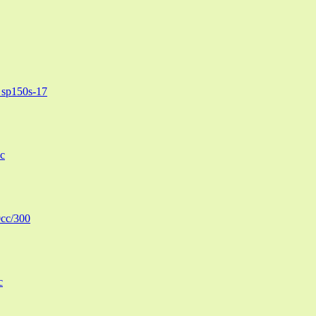
sp150s-17
c
cc/300
c