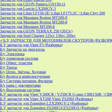
Запчасти для GEON Pantera GN150-11
Запчасти для Loncin LX200GY-3
Запчасти для Lifan LF150-2E/ Lifan LF175-2C / Lifan Cityr 200
Запчасти для Musstang Region MT200-9
Запчасти для Musstang Region MT200-8
Запчасти для Musstang MT200-6
Запчасти для GEON TERRAX 250 (2015г)
Запчасти для Soul Charger 125сс 150cc 200сс
✓Б.У ЗАПЧАСТИ ДЛЯ МОТОЦИКЛОВ СКУТЕРОВ (РАЗБОР
Б.У запчасти для Viper F5 (Разборка)
Б/у Запчасти на двигатель
Б/у Электрика
Б/у тормозная система
Б/у Обвес. пластик
Б/у Тросы
Б/у Цепи. Звёзды. Ходовая
Б/у Колеса и комплектующие
Б/у Система питания. Фильтра
Б/у рама с документами
Б/у Выхлопная система
Б.У запчасти для Viper V200CR / V250CR G-max CBR150R / CB
Б.У запчасти для Viper XT200 Viper ZS200J (Разборка)
Б.У запчасти для Zongshen LZX200GY-2 (Разборка)
Б.У запчасти для Zongshen ZS200GS/ZS250GS (Разборка)