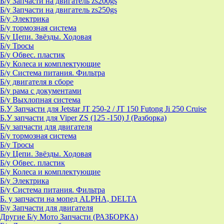
Б/у Запчасти на двигатель zs200gs
Б/у Запчасти на двигатель zs250gs
Б/у Электрика
Б/у тормозная система
Б/у Цепи. Звёзды. Ходовая
Б/у Тросы
Б/у Обвес. пластик
Б/у Колеса и комплектующие
Б/у Система питания. Фильтра
Б/у двигателя в сборе
Б/у рама с документами
Б/у Выхлопная система
Б.У Запчасти для Jetstar JT 250-2 / JT 150 Futong Ji 250 Cruise
Б.У запчасти для Viper ZS (125 -150) J (Разборка)
Б/у запчасти для двигателя
Б/у тормозная система
Б/у Тросы
Б/у Цепи. Звёзды. Ходовая
Б/у Обвес. пластик
Б/у Колеса и комплектующие
Б/у Электрика
Б/у Система питания. Фильтра
Б. у запчасти на мопед ALPHA, DELTA
Б\у Запчасти для двигателя
Другие Б/у Мото Запчасти (РАЗБОРКА)