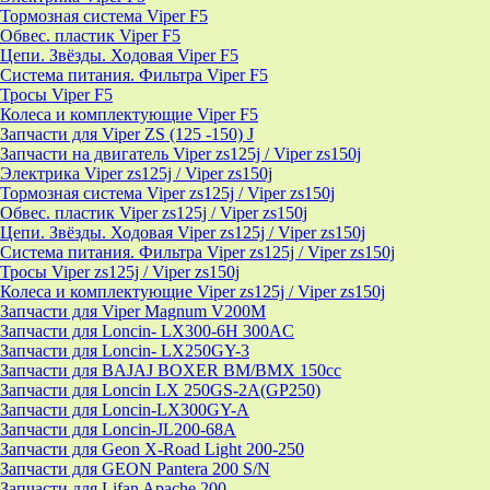
Тормозная система Viper F5
Обвес. пластик Viper F5
Цепи. Звёзды. Ходовая Viper F5
Система питания. Фильтра Viper F5
Тросы Viper F5
Колеса и комплектующие Viper F5
Запчасти для Viper ZS (125 -150) J
Запчасти на двигатель Viper zs125j / Viper zs150j
Электрика Viper zs125j / Viper zs150j
Тормозная система Viper zs125j / Viper zs150j
Обвес. пластик Viper zs125j / Viper zs150j
Цепи. Звёзды. Ходовая Viper zs125j / Viper zs150j
Система питания. Фильтра Viper zs125j / Viper zs150j
Тросы Viper zs125j / Viper zs150j
Колеса и комплектующие Viper zs125j / Viper zs150j
Запчасти для Viper Magnum V200M
Запчасти для Loncin- LX300-6H 300AC
Запчасти для Loncin- LX250GY-3
Запчасти для BAJAJ BOXER BM/ВМX 150cc
Запчасти для Loncin LX 250GS-2A(GP250)
Запчасти для Loncin-LX300GY-A
Запчасти для Loncin-JL200-68A
Запчасти для Geon X-Road Light 200-250
Запчасти для GEON Pantera 200 S/N
Запчасти для Lifan Apache 200