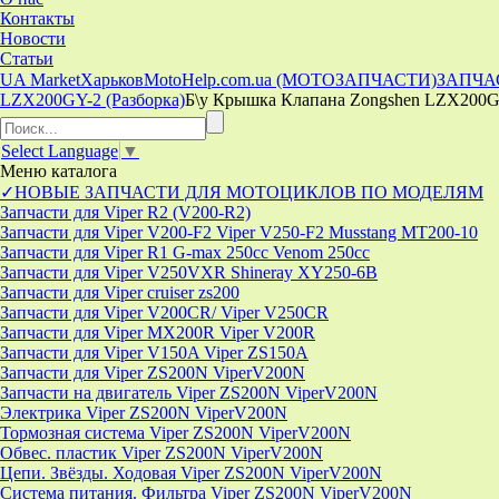
Контакты
Новости
Статьи
UA Market
Харьков
MotoHelp.com.ua (МОТОЗАПЧАСТИ)
ЗАПЧА
LZX200GY-2 (Разборка)
Б\у Крышка Клапана Zongshen LZX200G
Select Language
▼
Меню
каталога
✓НОВЫЕ ЗАПЧАСТИ ДЛЯ МОТОЦИКЛОВ ПО МОДЕЛЯМ
Запчасти для Viper R2 (V200-R2)
Запчасти для Viper V200-F2 Viper V250-F2 Musstang MT200-10
Запчасти для Viper R1 G-max 250cc Venom 250cc
Запчасти для Viper V250VXR Shineray XY250-6B
Запчасти для Viper cruiser zs200
Запчасти для Viper V200CR/ Viper V250CR
Запчасти для Viper MX200R Viper V200R
Запчасти для Viper V150A Viper ZS150A
Запчасти для Viper ZS200N ViperV200N
Запчасти на двигатель Viper ZS200N ViperV200N
Электрика Viper ZS200N ViperV200N
Тормозная система Viper ZS200N ViperV200N
Обвес. пластик Viper ZS200N ViperV200N
Цепи. Звёзды. Ходовая Viper ZS200N ViperV200N
Система питания. Фильтра Viper ZS200N ViperV200N