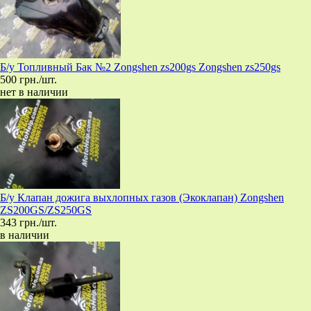
Б/у Топливный Бак №2 Zongshen zs200gs Zongshen zs250gs
500 грн./шт.
нет в наличии
Б/у Клапан дожига выхлопных газов (Экоклапан) Zongshen
ZS200GS/ZS250GS
343 грн./шт.
в наличии