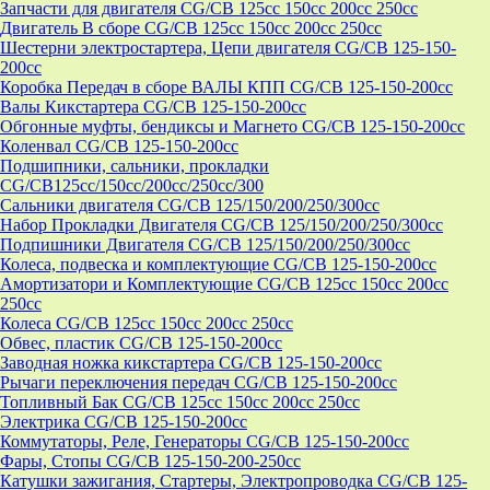
Запчасти для двигателя CG/CB 125cc 150cc 200cc 250cc
Двигатель В сборе CG/CB 125cc 150cc 200cc 250cc
Шестерни электростартера, Цепи двигателя CG/CB 125-150-
200cc
Коробка Передач в сборе ВАЛЫ КПП CG/CB 125-150-200cc
Валы Кикстартера CG/CB 125-150-200cc
Обгонные муфты, бендиксы и Магнето CG/CB 125-150-200cc
Коленвал CG/CB 125-150-200cc
Подшипники, сальники, прокладки
CG/CB125сс/150cc/200cc/250cc/300
Сальники двигателя CG/CB 125/150/200/250/300cc
Набор Прокладки Двигателя CG/CB 125/150/200/250/300cc
Подпишники Двигателя CG/CB 125/150/200/250/300cc
Колеса, подвеска и комплектующие CG/CB 125-150-200cc
Амортизатори и Комплектующие CG/CB 125cc 150cc 200cc
250cc
Колеса CG/CB 125cc 150cc 200cc 250cc
Обвес, пластик CG/CB 125-150-200cc
Заводная ножка кикстартера CG/CB 125-150-200cc
Рычаги переключения передач CG/CB 125-150-200cc
Топливный Бак CG/CB 125cc 150cc 200cc 250cc
Электрика CG/CB 125-150-200cc
Коммутаторы, Реле, Генераторы CG/CB 125-150-200cc
Фары, Стопы CG/CB 125-150-200-250cc
Катушки зажигания, Стартеры, Электропроводка CG/CB 125-