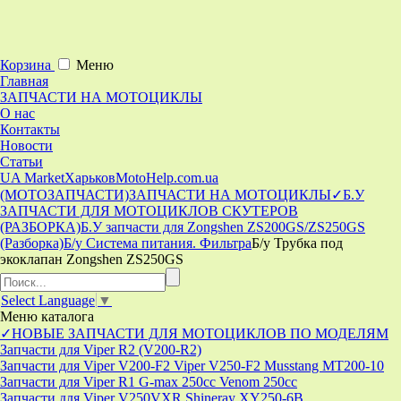
Корзина
Меню
Главная
ЗАПЧАСТИ НА МОТОЦИКЛЫ
О нас
Контакты
Новости
Статьи
UA Market
Харьков
MotoHelp.com.ua
(МОТОЗАПЧАСТИ)
ЗАПЧАСТИ НА МОТОЦИКЛЫ
✓Б.У
ЗАПЧАСТИ ДЛЯ МОТОЦИКЛОВ СКУТЕРОВ
(РАЗБОРКА)
Б.У запчасти для Zongshen ZS200GS/ZS250GS
(Разборка)
Б/у Система питания. Фильтра
Б/у Трубка под
экоклапан Zongshen ZS250GS
Select Language
▼
Меню
каталога
✓НОВЫЕ ЗАПЧАСТИ ДЛЯ МОТОЦИКЛОВ ПО МОДЕЛЯМ
Запчасти для Viper R2 (V200-R2)
Запчасти для Viper V200-F2 Viper V250-F2 Musstang MT200-10
Запчасти для Viper R1 G-max 250cc Venom 250cc
Запчасти для Viper V250VXR Shineray XY250-6B