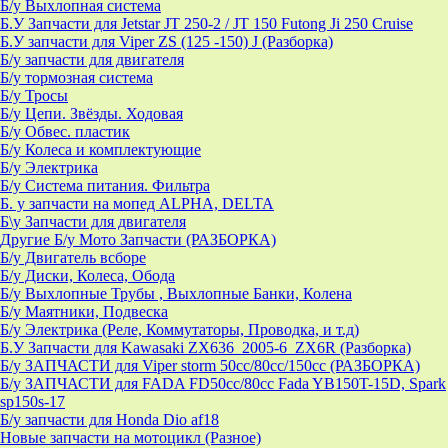
Б/у Выхлопная система
Б.У Запчасти для Jetstar JT 250-2 / JT 150 Futong Ji 250 Cruise
Б.У запчасти для Viper ZS (125 -150) J (Разборка)
Б/у запчасти для двигателя
Б/у тормозная система
Б/у Тросы
Б/у Цепи. Звёзды. Ходовая
Б/у Обвес. пластик
Б/у Колеса и комплектующие
Б/у Электрика
Б/у Система питания. Фильтра
Б. у запчасти на мопед ALPHA, DELTA
Б\у Запчасти для двигателя
Другие Б/у Мото Запчасти (РАЗБОРКА)
Б/у Двигатель всборе
Б/у Диски, Колеса, Обода
Б/у Выхлопные Трубы , Выхлопные Банки, Колена
Б/у Маятники, Подвеска
Б/у Электрика (Реле, Коммутаторы, Проводка, и т.д)
Б.У Запчасти для Kawasaki ZX636_2005-6_ZX6R (Разборка)
Б/у ЗАПЧАСТИ для Viper storm 50cc/80cc/150cc (РАЗБОРКА)
Б/у ЗАПЧАСТИ для FADA FD50cc/80cc Fada YB150T-15D, Spark
sp150s-17
Б/у запчасти для Honda Dio af18
Новые запчасти на мотоцикл (Разное)