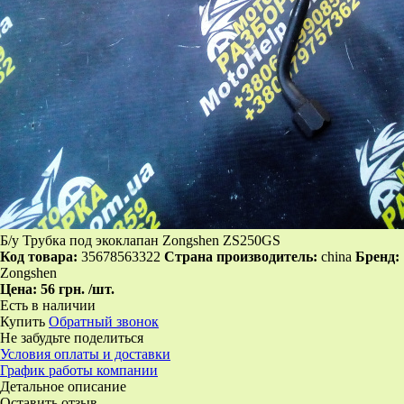
Б/у Трубка под экоклапан Zongshen ZS250GS
Код товара:
35678563322
Страна производитель:
china
Бренд:
Zongshen
Цена:
56 грн.
/шт.
Есть в наличии
Купить
Обратный звонок
Не забудьте поделиться
Условия оплаты и доставки
График работы компании
Детальное описание
Оставить отзыв