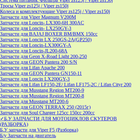
Система питания. Фильтра Viper zs125j / Viper zs150j
Тросы Viper zs125j / Viper zs150j
Колеса и комплектующие Viper zs125j / Viper zs150j
Запчасти для Viper Magnum V200M
Запчасти для Loncin- LX300-6H 300AC
Запчасти для Loncin- LX250GY-3
Запчасти для BAJAJ BOXER BM/ВМX 150cc
Запчасти для Loncin LX 250GS-2A(GP250)
Запчасти для Loncin-LX300GY-A
Запчасти для Loncin-JL200-68A
Запчасти для Geon X-Road Light 200-250
Запчасти для GEON Pantera 200 S/N
Запчасти для Lifan Apache 200
Запчасти для GEON Pantera GN150-11
Запчасти для Loncin LX200GY-3
Запчасти для Lifan LF150-2E/ Lifan LF175-2C / Lifan Cityr 200
Запчасти для Musstang Region MT200-9
Запчасти для Musstang Region MT200-8
Запчасти для Musstang MT200-6
Запчасти для GEON TERRAX 250 (2015г)
Запчасти для Soul Charger 125сс 150cc 200сс
✓Б.У ЗАПЧАСТИ ДЛЯ МОТОЦИКЛОВ СКУТЕРОВ
(РАЗБОРКА)
Б.У запчасти для Viper F5 (Разборка)
Б/у Запчасти на двигатель