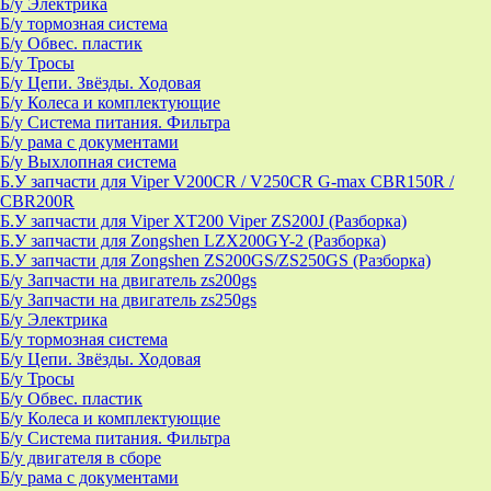
Б/у Электрика
Б/у тормозная система
Б/у Обвес. пластик
Б/у Тросы
Б/у Цепи. Звёзды. Ходовая
Б/у Колеса и комплектующие
Б/у Система питания. Фильтра
Б/у рама с документами
Б/у Выхлопная система
Б.У запчасти для Viper V200CR / V250CR G-max CBR150R /
CBR200R
Б.У запчасти для Viper XT200 Viper ZS200J (Разборка)
Б.У запчасти для Zongshen LZX200GY-2 (Разборка)
Б.У запчасти для Zongshen ZS200GS/ZS250GS (Разборка)
Б/у Запчасти на двигатель zs200gs
Б/у Запчасти на двигатель zs250gs
Б/у Электрика
Б/у тормозная система
Б/у Цепи. Звёзды. Ходовая
Б/у Тросы
Б/у Обвес. пластик
Б/у Колеса и комплектующие
Б/у Система питания. Фильтра
Б/у двигателя в сборе
Б/у рама с документами