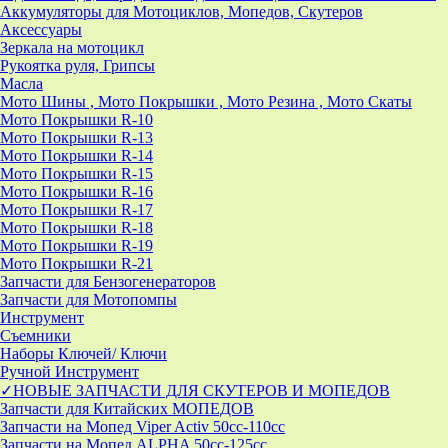
Аккумуляторы для Мотоциклов, Мопедов, Скутеров
Аксессуары
Зеркала на мотоцикл
Рукоятка руля, Грипсы
Масла
Мото Шины , Мото Покрышки , Мото Резина , Мото Скаты
Мото Покрышки R-10
Мото Покрышки R-13
Мото Покрышки R-14
Мото Покрышки R-15
Мото Покрышки R-16
Мото Покрышки R-17
Мото Покрышки R-18
Мото Покрышки R-19
Мото Покрышки R-21
Запчасти для Бензогенераторов
Запчасти для Мотопомпы
Инструмент
Съемники
Наборы Ключей/ Ключи
Ручной Инструмент
✓НОВЫЕ ЗАПЧАСТИ ДЛЯ СКУТЕРОВ И МОПЕДОВ
Запчасти для Китайских МОПЕДОВ
Запчасти на Мопед Viper Activ 50cc-110cc
Запчасти на Мопед ALPHA 50cc-125cc