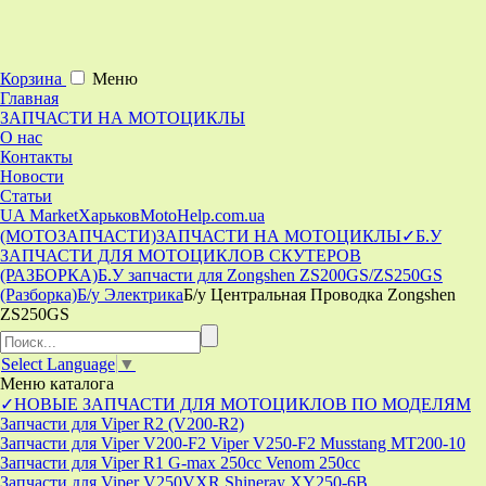
Корзина
Меню
Главная
ЗАПЧАСТИ НА МОТОЦИКЛЫ
О нас
Контакты
Новости
Статьи
UA Market
Харьков
MotoHelp.com.ua
(МОТОЗАПЧАСТИ)
ЗАПЧАСТИ НА МОТОЦИКЛЫ
✓Б.У
ЗАПЧАСТИ ДЛЯ МОТОЦИКЛОВ СКУТЕРОВ
(РАЗБОРКА)
Б.У запчасти для Zongshen ZS200GS/ZS250GS
(Разборка)
Б/у Электрика
Б/у Центральная Проводка Zongshen
ZS250GS
Select Language
▼
Меню
каталога
✓НОВЫЕ ЗАПЧАСТИ ДЛЯ МОТОЦИКЛОВ ПО МОДЕЛЯМ
Запчасти для Viper R2 (V200-R2)
Запчасти для Viper V200-F2 Viper V250-F2 Musstang MT200-10
Запчасти для Viper R1 G-max 250cc Venom 250cc
Запчасти для Viper V250VXR Shineray XY250-6B