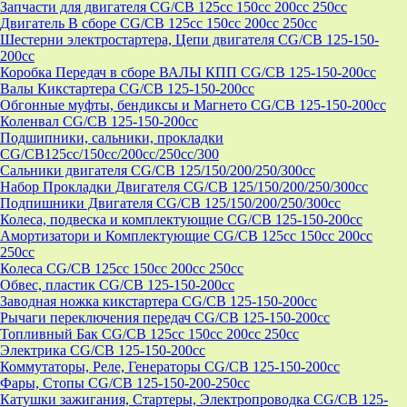
Запчасти для двигателя CG/CB 125cc 150cc 200cc 250cc
Двигатель В сборе CG/CB 125cc 150cc 200cc 250cc
Шестерни электростартера, Цепи двигателя CG/CB 125-150-
200cc
Коробка Передач в сборе ВАЛЫ КПП CG/CB 125-150-200cc
Валы Кикстартера CG/CB 125-150-200cc
Обгонные муфты, бендиксы и Магнето CG/CB 125-150-200cc
Коленвал CG/CB 125-150-200cc
Подшипники, сальники, прокладки
CG/CB125сс/150cc/200cc/250cc/300
Сальники двигателя CG/CB 125/150/200/250/300cc
Набор Прокладки Двигателя CG/CB 125/150/200/250/300cc
Подпишники Двигателя CG/CB 125/150/200/250/300cc
Колеса, подвеска и комплектующие CG/CB 125-150-200cc
Амортизатори и Комплектующие CG/CB 125cc 150cc 200cc
250cc
Колеса CG/CB 125cc 150cc 200cc 250cc
Обвес, пластик CG/CB 125-150-200cc
Заводная ножка кикстартера CG/CB 125-150-200cc
Рычаги переключения передач CG/CB 125-150-200cc
Топливный Бак CG/CB 125cc 150cc 200cc 250cc
Электрика CG/CB 125-150-200cc
Коммутаторы, Реле, Генераторы CG/CB 125-150-200cc
Фары, Стопы CG/CB 125-150-200-250cc
Катушки зажигания, Стартеры, Электропроводка CG/CB 125-