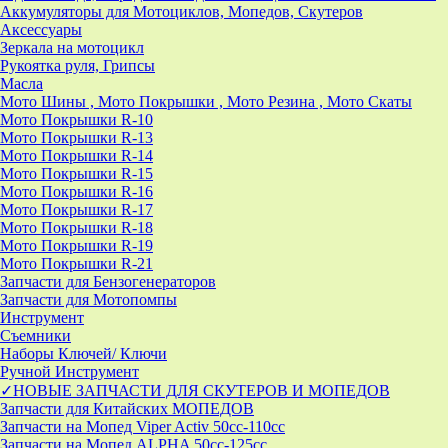
Аккумуляторы для Мотоциклов, Мопедов, Скутеров
Аксессуары
Зеркала на мотоцикл
Рукоятка руля, Грипсы
Масла
Мото Шины , Мото Покрышки , Мото Резина , Мото Скаты
Мото Покрышки R-10
Мото Покрышки R-13
Мото Покрышки R-14
Мото Покрышки R-15
Мото Покрышки R-16
Мото Покрышки R-17
Мото Покрышки R-18
Мото Покрышки R-19
Мото Покрышки R-21
Запчасти для Бензогенераторов
Запчасти для Мотопомпы
Инструмент
Съемники
Наборы Ключей/ Ключи
Ручной Инструмент
✓НОВЫЕ ЗАПЧАСТИ ДЛЯ СКУТЕРОВ И МОПЕДОВ
Запчасти для Китайских МОПЕДОВ
Запчасти на Мопед Viper Activ 50cc-110cc
Запчасти на Мопед ALPHA 50cc-125cc