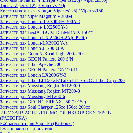
Система питания. Фильтра Viper zs125j / Viper zs150j
Тросы Viper zs125j / Viper zs150j
Колеса и комплектующие Viper zs125j / Viper zs150j
Запчасти для Viper Magnum V200M
Запчасти для Loncin- LX300-6H 300AC
Запчасти для Loncin- LX250GY-3
Запчасти для BAJAJ BOXER BM/ВМX 150cc
Запчасти для Loncin LX 250GS-2A(GP250)
Запчасти для Loncin-LX300GY-A
Запчасти для Loncin-JL200-68A
Запчасти для Geon X-Road Light 200-250
Запчасти для GEON Pantera 200 S/N
Запчасти для Lifan Apache 200
Запчасти для GEON Pantera GN150-11
Запчасти для Loncin LX200GY-3
Запчасти для Lifan LF150-2E/ Lifan LF175-2C / Lifan Cityr 200
Запчасти для Musstang Region MT200-9
Запчасти для Musstang Region MT200-8
Запчасти для Musstang MT200-6
Запчасти для GEON TERRAX 250 (2015г)
Запчасти для Soul Charger 125сс 150cc 200сс
✓Б.У ЗАПЧАСТИ ДЛЯ МОТОЦИКЛОВ СКУТЕРОВ
(РАЗБОРКА)
Б.У запчасти для Viper F5 (Разборка)
Б/у Запчасти на двигатель