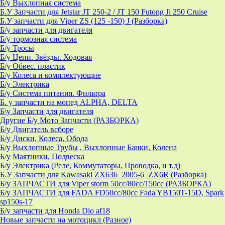
Б/у Выхлопная система
Б.У Запчасти для Jetstar JT 250-2 / JT 150 Futong Ji 250 Cruise
Б.У запчасти для Viper ZS (125 -150) J (Разборка)
Б/у запчасти для двигателя
Б/у тормозная система
Б/у Тросы
Б/у Цепи. Звёзды. Ходовая
Б/у Обвес. пластик
Б/у Колеса и комплектующие
Б/у Электрика
Б/у Система питания. Фильтра
Б. у запчасти на мопед ALPHA, DELTA
Б\у Запчасти для двигателя
Другие Б/у Мото Запчасти (РАЗБОРКА)
Б/у Двигатель всборе
Б/у Диски, Колеса, Обода
Б/у Выхлопные Трубы , Выхлопные Банки, Колена
Б/у Маятники, Подвеска
Б/у Электрика (Реле, Коммутаторы, Проводка, и т.д)
Б.У Запчасти для Kawasaki ZX636_2005-6_ZX6R (Разборка)
Б/у ЗАПЧАСТИ для Viper storm 50cc/80cc/150cc (РАЗБОРКА)
Б/у ЗАПЧАСТИ для FADA FD50cc/80cc Fada YB150T-15D, Spark
sp150s-17
Б/у запчасти для Honda Dio af18
Новые запчасти на мотоцикл (Разное)