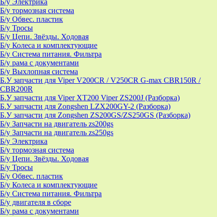
Б/у Электрика
Б/у тормозная система
Б/у Обвес. пластик
Б/у Тросы
Б/у Цепи. Звёзды. Ходовая
Б/у Колеса и комплектующие
Б/у Система питания. Фильтра
Б/у рама с документами
Б/у Выхлопная система
Б.У запчасти для Viper V200CR / V250CR G-max CBR150R /
CBR200R
Б.У запчасти для Viper XT200 Viper ZS200J (Разборка)
Б.У запчасти для Zongshen LZX200GY-2 (Разборка)
Б.У запчасти для Zongshen ZS200GS/ZS250GS (Разборка)
Б/у Запчасти на двигатель zs200gs
Б/у Запчасти на двигатель zs250gs
Б/у Электрика
Б/у тормозная система
Б/у Цепи. Звёзды. Ходовая
Б/у Тросы
Б/у Обвес. пластик
Б/у Колеса и комплектующие
Б/у Система питания. Фильтра
Б/у двигателя в сборе
Б/у рама с документами