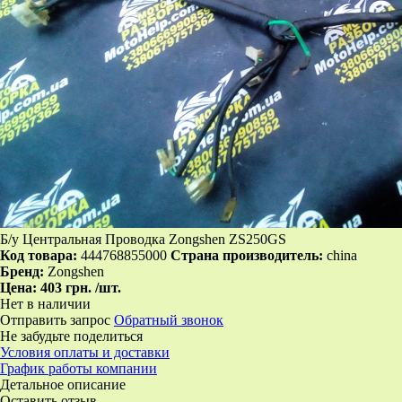
Б/у Центральная Проводка Zongshen ZS250GS
Код товара:
444768855000
Страна производитель:
china
Бренд:
Zongshen
Цена:
403 грн.
/шт.
Нет в наличии
Отправить запрос
Обратный звонок
Не забудьте поделиться
Условия оплаты и доставки
График работы компании
Детальное описание
Оставить отзыв