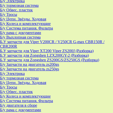
Б/у Электрика
Б/у тормозная система
Б/у Обвес. пластик
Б/у Тросы
Б/у Цепи. Звёзды. Ходовая
Б/у Колеса и комплектующие
Б/у Система питания. Фильтра
Б/у рама с документами
Б/у Выхлопная система
Б.У запчасти для Viper V200CR / V250CR G-max CBR150R /
CBR200R
Б.У запчасти для Viper XT200 Viper ZS200J (Разборка)
Б.У запчасти для Zongshen LZX200GY-2 (Разборка)
Б.У запчасти для Zongshen ZS200GS/ZS250GS (Разборка)
Б/у Запчасти на двигатель zs200gs
Б/у Запчасти на двигатель zs250gs
Б/у Электрика
Б/у тормозная система
Б/у Цепи. Звёзды. Ходовая
Б/у Тросы
Б/у Обвес. пластик
Б/у Колеса и комплектующие
Б/у Система питания. Фильтра
Б/у двигателя в сборе
Б/у рама с документами