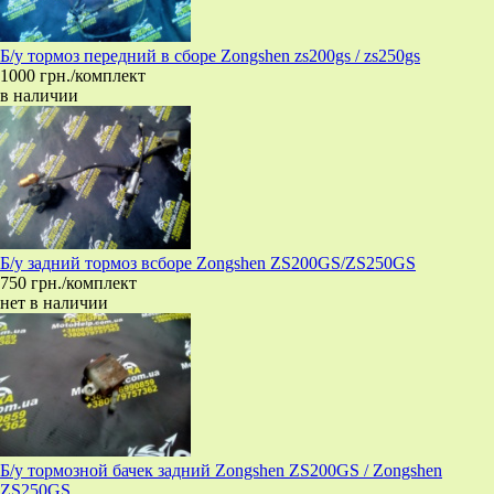
Б/у тормоз передний в сборе Zongshen zs200gs / zs250gs
1000 грн./комплект
в наличии
Б/у задний тормоз всборе Zongshen ZS200GS/ZS250GS
750 грн./комплект
нет в наличии
Б/у тормозной бачек задний Zongshen ZS200GS / Zongshen
ZS250GS