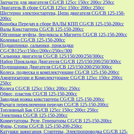
Запчасти для двигателя CG/CB 125cc 150cc 200cc 250cc
Двигатель В сборе CG/CB 125cc 150cc 200cc 250cc
Шестерни электростартера, Цепи двигателя CG/CB 125-150-
200cc
Коробка Передач в сборе ВАЛЫ КПП CG/CB 125-150-200cc
Валы Кикстартера CG/CB 125-150-200cc
Обгонные муфты, бендиксы и Магнето CG/CB 125-150-200cc
Коленвал CG/CB 125-150-200cc
Подшипники, сальники, прокладки
CG/CB125сс/150cc/200cc/250cc/300
Сальники двигателя CG/CB 125/150/200/250/300cc
Набор Прокладки Двигателя CG/CB 125/150/200/250/300cc
Подпишники Двигателя CG/CB 125/150/200/250/300cc
Колеса, подвеска и комплектующие CG/CB 125-150-200cc
Амортизатори и Комплектующие CG/CB 125cc 150cc 200cc
250cc
Колеса CG/CB 125cc 150cc 200cc 250cc
Обвес, пластик CG/CB 125-150-200cc
Заводная ножка кикстартера CG/CB 125-150-200cc
Рычаги переключения передач CG/CB 125-150-200cc
Топливный Бак CG/CB 125cc 150cc 200cc 250cc
Электрика CG/CB 125-150-200cc
Коммутаторы, Реле, Генераторы CG/CB 125-150-200cc
Фары, Стопы CG/CB 125-150-200-250cc
Катушки зажигания, Стартеры, Электропроводка CG/CB 125-