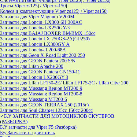
Система питания. Фильтра Viper zs125j / Viper zs150j
Тросы Viper zs125j / Viper zs150j
Колеса и комплектующие Viper zs125j / Viper zs150j
Запчасти для Viper Magnum V200M
Запчасти для Loncin- LX300-6H 300AC
Запчасти для Loncin- LX250GY-3
Запчасти для BAJAJ BOXER BM/ВМX 150cc
Запчасти для Loncin LX 250GS-2A(GP250)
Запчасти для Loncin-LX300GY-A
Запчасти для Loncin-JL200-68A
Запчасти для Geon X-Road Light 200-250
Запчасти для GEON Pantera 200 S/N
Запчасти для Lifan Apache 200
Запчасти для GEON Pantera GN150-11
Запчасти для Loncin LX200GY-3
Запчасти для Lifan LF150-2E/ Lifan LF175-2C / Lifan Cityr 200
Запчасти для Musstang Region MT200-9
Запчасти для Musstang Region MT200-8
Запчасти для Musstang MT200-6
Запчасти для GEON TERRAX 250 (2015г)
Запчасти для Soul Charger 125сс 150cc 200сс
✓Б.У ЗАПЧАСТИ ДЛЯ МОТОЦИКЛОВ СКУТЕРОВ
(РАЗБОРКА)
Б.У запчасти для Viper F5 (Разборка)
Б/у Запчасти на двигатель