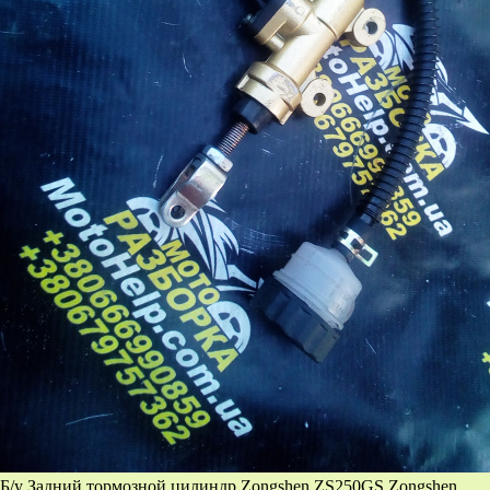
Б/у Задний тормозной цилиндр Zongshen ZS250GS Zongshen