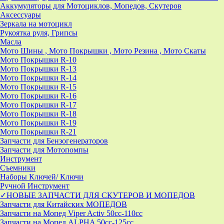
Аккумуляторы для Мотоциклов, Мопедов, Скутеров
Аксессуары
Зеркала на мотоцикл
Рукоятка руля, Грипсы
Масла
Мото Шины , Мото Покрышки , Мото Резина , Мото Скаты
Мото Покрышки R-10
Мото Покрышки R-13
Мото Покрышки R-14
Мото Покрышки R-15
Мото Покрышки R-16
Мото Покрышки R-17
Мото Покрышки R-18
Мото Покрышки R-19
Мото Покрышки R-21
Запчасти для Бензогенераторов
Запчасти для Мотопомпы
Инструмент
Съемники
Наборы Ключей/ Ключи
Ручной Инструмент
✓НОВЫЕ ЗАПЧАСТИ ДЛЯ СКУТЕРОВ И МОПЕДОВ
Запчасти для Китайских МОПЕДОВ
Запчасти на Мопед Viper Activ 50cc-110cc
Запчасти на Мопед ALPHA 50cc-125cc