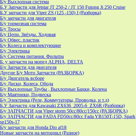
Б/у Выхлопная система
Б.У Запчасти для Jetstar JT 250-2 / JT 150 Futong Ji 250 Cruise
Б.У запчасти для Viper ZS (125 -150) J (Разборка)
Б/у запчасти для двигателя
Б/у тормозная система
Б/у Тросы
Б/у Цепи. Звёзды. Ходовая
Б/у Обвес. пластик
Б/у Колеса и комплектующие
Б/у Электрика
Б/у Система питания. Фильтра
Б. у запчасти на мопед ALPHA, DELTA
Б\у Запчасти для двигателя
Другие Б/у Мото Запчасти (РАЗБОРКА)
Б/у Двигатель всборе
Б/у Диски, Колеса, Обода
Б/у Выхлопные Трубы , Выхлопные Банки, Колена
Б/у Маятники, Подвеска
Б/у Электрика (Реле, Коммутаторы, Проводка, и т.д)
Б.У Запчасти для Kawasaki ZX636_2005-6_ZX6R (Разборка)
Б/у ЗАПЧАСТИ для Viper storm 50cc/80cc/150cc (РАЗБОРКА)
Б/у ЗАПЧАСТИ для FADA FD50cc/80cc Fada YB150T-15D, Spark
sp150s-17
Б/у запчасти для Honda Dio af18
Новые запчасти на мотоцикл (Разное)