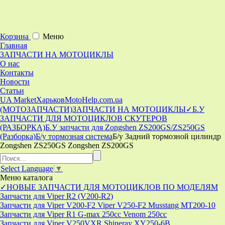
Корзина
Меню
Главная
ЗАПЧАСТИ НА МОТОЦИКЛЫ
О нас
Контакты
Новости
Статьи
UA Market
Харьков
MotoHelp.com.ua
(МОТОЗАПЧАСТИ)
ЗАПЧАСТИ НА МОТОЦИКЛЫ
✓Б.У
ЗАПЧАСТИ ДЛЯ МОТОЦИКЛОВ СКУТЕРОВ
(РАЗБОРКА)
Б.У запчасти для Zongshen ZS200GS/ZS250GS
(Разборка)
Б/у тормозная система
Б/у Задний тормозной цилиндр
Zongshen ZS250GS Zongshen ZS200GS
Select Language
▼
Меню
каталога
✓НОВЫЕ ЗАПЧАСТИ ДЛЯ МОТОЦИКЛОВ ПО МОДЕЛЯМ
Запчасти для Viper R2 (V200-R2)
Запчасти для Viper V200-F2 Viper V250-F2 Musstang MT200-10
Запчасти для Viper R1 G-max 250cc Venom 250cc
Запчасти для Viper V250VXR Shineray XY250-6B