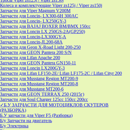
Тросы Viper zs125j / Viper zs150j
Колеса и комплектующие Viper zs125j / Viper zs150j
Запчасти для Viper Magnum V200M
Запчасти для Loncin- LX300-6H 300AC
Запчасти для Loncin- LX250GY-3
Запчасти для BAJAJ BOXER BM/ВМX 150cc
Запчасти для Loncin LX 250GS-2A(GP250)
Запчасти для Loncin-LX300GY-A
Запчасти для Loncin-JL200-68A
Запчасти для Geon X-Road Light 200-250
Запчасти для GEON Pantera 200 S/N
Запчасти для Lifan Apache 200
Запчасти для GEON Pantera GN150-11
Запчасти для Loncin LX200GY-3
Запчасти для Lifan LF150-2E/ Lifan LF175-2C / Lifan Cityr 200
Запчасти для Musstang Region MT200-9
Запчасти для Musstang Region MT200-8
Запчасти для Musstang MT200-6
Запчасти для GEON TERRAX 250 (2015г)
Запчасти для Soul Charger 125сс 150cc 200сс
✓Б.У ЗАПЧАСТИ ДЛЯ МОТОЦИКЛОВ СКУТЕРОВ
(РАЗБОРКА)
Б.У запчасти для Viper F5 (Разборка)
Б/у Запчасти на двигатель
Б/у Электрика