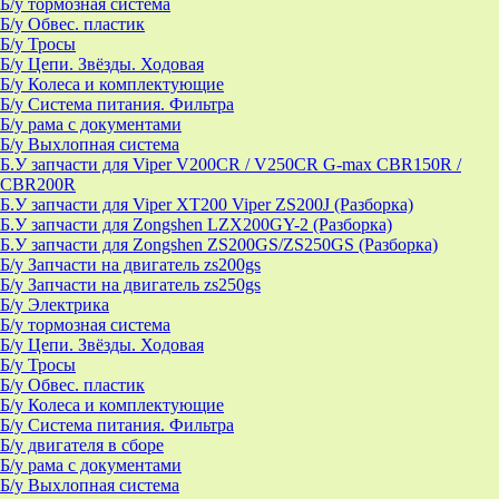
Б/у тормозная система
Б/у Обвес. пластик
Б/у Тросы
Б/у Цепи. Звёзды. Ходовая
Б/у Колеса и комплектующие
Б/у Система питания. Фильтра
Б/у рама с документами
Б/у Выхлопная система
Б.У запчасти для Viper V200CR / V250CR G-max CBR150R /
CBR200R
Б.У запчасти для Viper XT200 Viper ZS200J (Разборка)
Б.У запчасти для Zongshen LZX200GY-2 (Разборка)
Б.У запчасти для Zongshen ZS200GS/ZS250GS (Разборка)
Б/у Запчасти на двигатель zs200gs
Б/у Запчасти на двигатель zs250gs
Б/у Электрика
Б/у тормозная система
Б/у Цепи. Звёзды. Ходовая
Б/у Тросы
Б/у Обвес. пластик
Б/у Колеса и комплектующие
Б/у Система питания. Фильтра
Б/у двигателя в сборе
Б/у рама с документами
Б/у Выхлопная система