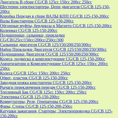
Двигатель В сборе CG/CB 125cc 150cc 200cc 250cc
Шестерни электростартера, Цепи двигателя CG/CB 125-150-
200cc
Коробка Передач в сборе ВАЛЫ КПП CG/CB 125-150-200cc
Валы Кикстартера CG/CB 125-150-200cc
Обгонные муфты, бендиксы и Магнето CG/CB 125-150-200cc
Коленвал CG/CB 125-150-200cc
Подшипники, сальники, прокладки
CG/CB125сс/150cc/200cc/250cc/300
Сальники двигателя CG/CB 125/150/200/250/300cc
Набор Прокладки Двигателя CG/CB 125/150/200/250/300cc
Подпишники Двигателя CG/CB 125/150/200/250/300cc
Колеса, подвеска и комплектующие CG/CB 125-150-200cc
Амортизатори и Комплектующие CG/CB 125cc 150cc 200cc
250cc
Колеса CG/CB 125cc 150cc 200cc 250cc
Обвес, пластик CG/CB 125-150-200cc
Заводная ножка кикстартера CG/CB 125-150-200cc
Рычаги переключения передач CG/CB 125-150-200cc
Топливный Бак CG/CB 125cc 150cc 200cc 250cc
Электрика CG/CB 125-150-200cc
Коммутаторы, Реле, Генераторы CG/CB 125-150-200cc
Фары, Стопы CG/CB 125-150-200-250cc
Катушки зажигания, Стартеры, Электропроводка CG/CB 125-
150-200cc