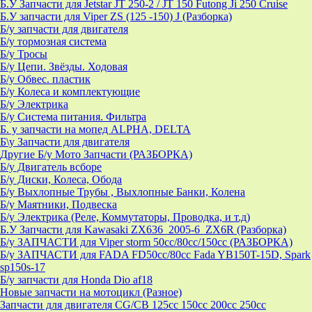
Б.У Запчасти для Jetstar JT 250-2 / JT 150 Futong Ji 250 Cruise
Б.У запчасти для Viper ZS (125 -150) J (Разборка)
Б/у запчасти для двигателя
Б/у тормозная система
Б/у Тросы
Б/у Цепи. Звёзды. Ходовая
Б/у Обвес. пластик
Б/у Колеса и комплектующие
Б/у Электрика
Б/у Система питания. Фильтра
Б. у запчасти на мопед ALPHA, DELTA
Б\у Запчасти для двигателя
Другие Б/у Мото Запчасти (РАЗБОРКА)
Б/у Двигатель всборе
Б/у Диски, Колеса, Обода
Б/у Выхлопные Трубы , Выхлопные Банки, Колена
Б/у Маятники, Подвеска
Б/у Электрика (Реле, Коммутаторы, Проводка, и т.д)
Б.У Запчасти для Kawasaki ZX636_2005-6_ZX6R (Разборка)
Б/у ЗАПЧАСТИ для Viper storm 50cc/80cc/150cc (РАЗБОРКА)
Б/у ЗАПЧАСТИ для FADA FD50cc/80cc Fada YB150T-15D, Spark
sp150s-17
Б/у запчасти для Honda Dio af18
Новые запчасти на мотоцикл (Разное)
Запчасти для двигателя CG/CB 125cc 150cc 200cc 250cc