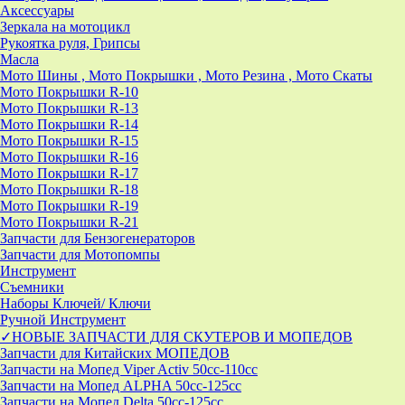
Аксессуары
Зеркала на мотоцикл
Рукоятка руля, Грипсы
Масла
Мото Шины , Мото Покрышки , Мото Резина , Мото Скаты
Мото Покрышки R-10
Мото Покрышки R-13
Мото Покрышки R-14
Мото Покрышки R-15
Мото Покрышки R-16
Мото Покрышки R-17
Мото Покрышки R-18
Мото Покрышки R-19
Мото Покрышки R-21
Запчасти для Бензогенераторов
Запчасти для Мотопомпы
Инструмент
Съемники
Наборы Ключей/ Ключи
Ручной Инструмент
✓НОВЫЕ ЗАПЧАСТИ ДЛЯ СКУТЕРОВ И МОПЕДОВ
Запчасти для Китайских МОПЕДОВ
Запчасти на Мопед Viper Activ 50cc-110cc
Запчасти на Мопед ALPHA 50cc-125cc
Запчасти на Мопед Delta 50cc-125cc