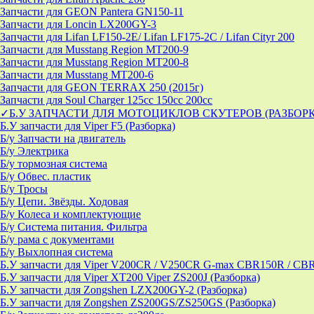
Запчасти для GEON Pantera GN150-11
Запчасти для Loncin LX200GY-3
Запчасти для Lifan LF150-2E/ Lifan LF175-2C / Lifan Cityr 200
Запчасти для Musstang Region MT200-9
Запчасти для Musstang Region MT200-8
Запчасти для Musstang MT200-6
Запчасти для GEON TERRAX 250 (2015г)
Запчасти для Soul Charger 125сс 150cc 200сс
✓Б.У ЗАПЧАСТИ ДЛЯ МОТОЦИКЛОВ СКУТЕРОВ (РАЗБОР
Б.У запчасти для Viper F5 (Разборка)
Б/у Запчасти на двигатель
Б/у Электрика
Б/у тормозная система
Б/у Обвес. пластик
Б/у Тросы
Б/у Цепи. Звёзды. Ходовая
Б/у Колеса и комплектующие
Б/у Система питания. Фильтра
Б/у рама с документами
Б/у Выхлопная система
Б.У запчасти для Viper V200CR / V250CR G-max CBR150R / CB
Б.У запчасти для Viper XT200 Viper ZS200J (Разборка)
Б.У запчасти для Zongshen LZX200GY-2 (Разборка)
Б.У запчасти для Zongshen ZS200GS/ZS250GS (Разборка)