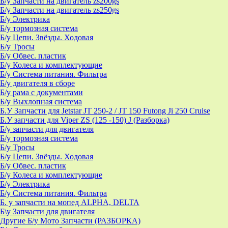
Б/у Запчасти на двигатель zs200gs
Б/у Запчасти на двигатель zs250gs
Б/у Электрика
Б/у тормозная система
Б/у Цепи. Звёзды. Ходовая
Б/у Тросы
Б/у Обвес. пластик
Б/у Колеса и комплектующие
Б/у Система питания. Фильтра
Б/у двигателя в сборе
Б/у рама с документами
Б/у Выхлопная система
Б.У Запчасти для Jetstar JT 250-2 / JT 150 Futong Ji 250 Cruise
Б.У запчасти для Viper ZS (125 -150) J (Разборка)
Б/у запчасти для двигателя
Б/у тормозная система
Б/у Тросы
Б/у Цепи. Звёзды. Ходовая
Б/у Обвес. пластик
Б/у Колеса и комплектующие
Б/у Электрика
Б/у Система питания. Фильтра
Б. у запчасти на мопед ALPHA, DELTA
Б\у Запчасти для двигателя
Другие Б/у Мото Запчасти (РАЗБОРКА)