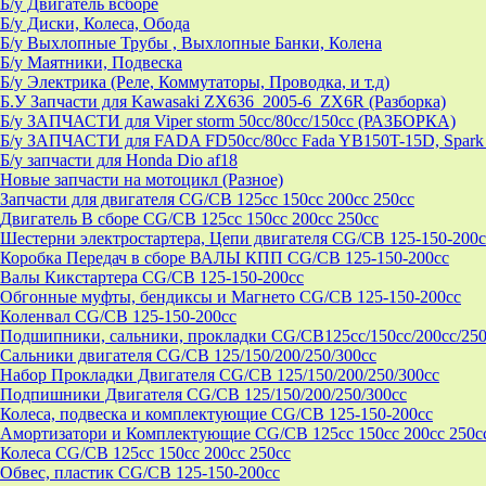
Б/у Двигатель всборе
Б/у Диски, Колеса, Обода
Б/у Выхлопные Трубы , Выхлопные Банки, Колена
Б/у Маятники, Подвеска
Б/у Электрика (Реле, Коммутаторы, Проводка, и т.д)
Б.У Запчасти для Kawasaki ZX636_2005-6_ZX6R (Разборка)
Б/у ЗАПЧАСТИ для Viper storm 50cc/80cc/150cc (РАЗБОРКА)
Б/у ЗАПЧАСТИ для FADA FD50cc/80cc Fada YB150T-15D, Spark 
Б/у запчасти для Honda Dio af18
Новые запчасти на мотоцикл (Разное)
Запчасти для двигателя CG/CB 125cc 150cc 200cc 250cc
Двигатель В сборе CG/CB 125cc 150cc 200cc 250cc
Шестерни электростартера, Цепи двигателя CG/CB 125-150-200c
Коробка Передач в сборе ВАЛЫ КПП CG/CB 125-150-200cc
Валы Кикстартера CG/CB 125-150-200cc
Обгонные муфты, бендиксы и Магнето CG/CB 125-150-200cc
Коленвал CG/CB 125-150-200cc
Подшипники, сальники, прокладки CG/CB125сс/150cc/200cc/250
Сальники двигателя CG/CB 125/150/200/250/300cc
Набор Прокладки Двигателя CG/CB 125/150/200/250/300cc
Подпишники Двигателя CG/CB 125/150/200/250/300cc
Колеса, подвеска и комплектующие CG/CB 125-150-200cc
Амортизатори и Комплектующие CG/CB 125cc 150cc 200cc 250c
Колеса CG/CB 125cc 150cc 200cc 250cc
Обвес, пластик CG/CB 125-150-200cc