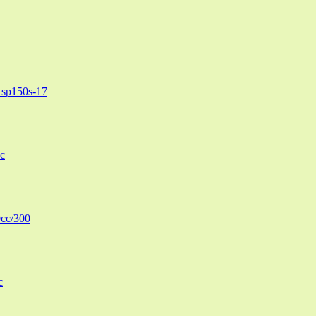
sp150s-17
c
cc/300
c