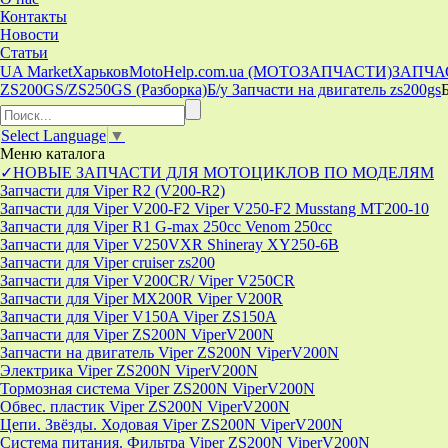
Контакты
Новости
Статьи
UA Market
Харьков
MotoHelp.com.ua (МОТОЗАПЧАСТИ)
ЗАПЧА
ZS200GS/ZS250GS (Разборка)
Б/у Запчасти на двигатель zs200gs
Select Language
▼
Меню
каталога
✓НОВЫЕ ЗАПЧАСТИ ДЛЯ МОТОЦИКЛОВ ПО МОДЕЛЯМ
Запчасти для Viper R2 (V200-R2)
Запчасти для Viper V200-F2 Viper V250-F2 Musstang MT200-10
Запчасти для Viper R1 G-max 250cc Venom 250cc
Запчасти для Viper V250VXR Shineray XY250-6B
Запчасти для Viper cruiser zs200
Запчасти для Viper V200CR/ Viper V250CR
Запчасти для Viper MX200R Viper V200R
Запчасти для Viper V150A Viper ZS150A
Запчасти для Viper ZS200N ViperV200N
Запчасти на двигатель Viper ZS200N ViperV200N
Электрика Viper ZS200N ViperV200N
Тормозная система Viper ZS200N ViperV200N
Обвес. пластик Viper ZS200N ViperV200N
Цепи. Звёзды. Ходовая Viper ZS200N ViperV200N
Система питания. Фильтра Viper ZS200N ViperV200N