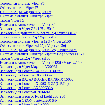
Тормозная система Viper F5
Обвес. пластик Viper F5
Цепи. Звёзды. Ходовая Viper F5
Система питания. Фильтра Viper F5
Тросы Viper F5
Колеса и комплектующие Viper F5
Запчасти для Viper ZS (125 -150) J
Запчасти на двигатель Viper zs125j / Viper zs150j
Электрика Viper zs125j / Viper zs150j
Тормозная система Viper zs125j / Viper zs150j
Обвес. пластик Viper zs125j / Viper zs150j
Цепи. Звёзды. Ходовая Viper zs125j / Viper zs150j
Система питания. Фильтра Viper zs125j / Viper zs150j
Тросы Viper zs125j / Viper zs150j
Колеса и комплектующие Viper zs125j / Viper zs150j
Запчасти для Viper Magnum V200M
Запчасти для Loncin- LX300-6H 300AC
Запчасти для Loncin- LX250GY-3
Запчасти для BAJAJ BOXER BM/ВМX 150cc
Запчасти для Loncin LX 250GS-2A(GP250)
Запчасти для Loncin-LX300GY-A
Запчасти для Loncin-JL200-68A
Запчасти для Geon X-Road Light 200-250
Запчасти для GEON Pantera 200 S/N
Запчасти для Lifan Apache 200