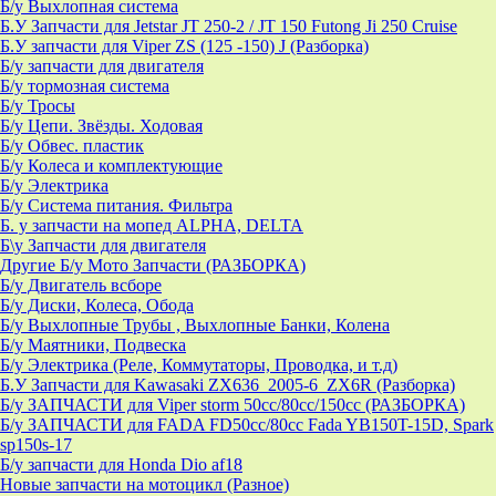
Б/у Выхлопная система
Б.У Запчасти для Jetstar JT 250-2 / JT 150 Futong Ji 250 Cruise
Б.У запчасти для Viper ZS (125 -150) J (Разборка)
Б/у запчасти для двигателя
Б/у тормозная система
Б/у Тросы
Б/у Цепи. Звёзды. Ходовая
Б/у Обвес. пластик
Б/у Колеса и комплектующие
Б/у Электрика
Б/у Система питания. Фильтра
Б. у запчасти на мопед ALPHA, DELTA
Б\у Запчасти для двигателя
Другие Б/у Мото Запчасти (РАЗБОРКА)
Б/у Двигатель всборе
Б/у Диски, Колеса, Обода
Б/у Выхлопные Трубы , Выхлопные Банки, Колена
Б/у Маятники, Подвеска
Б/у Электрика (Реле, Коммутаторы, Проводка, и т.д)
Б.У Запчасти для Kawasaki ZX636_2005-6_ZX6R (Разборка)
Б/у ЗАПЧАСТИ для Viper storm 50cc/80cc/150cc (РАЗБОРКА)
Б/у ЗАПЧАСТИ для FADA FD50cc/80cc Fada YB150T-15D, Spark
sp150s-17
Б/у запчасти для Honda Dio af18
Новые запчасти на мотоцикл (Разное)