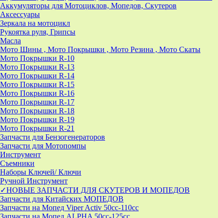
Аккумуляторы для Мотоциклов, Мопедов, Скутеров
Аксессуары
Зеркала на мотоцикл
Рукоятка руля, Грипсы
Масла
Мото Шины , Мото Покрышки , Мото Резина , Мото Скаты
Мото Покрышки R-10
Мото Покрышки R-13
Мото Покрышки R-14
Мото Покрышки R-15
Мото Покрышки R-16
Мото Покрышки R-17
Мото Покрышки R-18
Мото Покрышки R-19
Мото Покрышки R-21
Запчасти для Бензогенераторов
Запчасти для Мотопомпы
Инструмент
Съемники
Наборы Ключей/ Ключи
Ручной Инструмент
✓НОВЫЕ ЗАПЧАСТИ ДЛЯ СКУТЕРОВ И МОПЕДОВ
Запчасти для Китайских МОПЕДОВ
Запчасти на Мопед Viper Activ 50cc-110cc
Запчасти на Мопед ALPHA 50cc-125cc