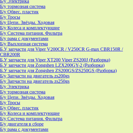
Б/у Электрика
Б/у тормозная система
Б/у Обвес. пластик
Б/у Тросы
Б/у Цепи. Звёзды. Ходовая
Б/у Колеса и комплектующие
Б/у Система питания. Фильтра
Б/у рама с документами
Б/у Выхлопная система
Б.У запчасти для Viper V200CR / V250CR G-max CBR150R /
CBR200R
Б.У запчасти для Viper XT200 Viper ZS200J (Разборка)
Б.У запчасти для Zongshen LZX200GY-2 (Разборка)
Б.У запчасти для Zongshen ZS200GS/ZS250GS (Разборка)
Б/у Запчасти на двигатель zs200gs
Б/у Запчасти на двигатель zs250gs
Б/у Электрика
Б/у тормозная система
Б/у Цепи. Звёзды. Ходовая
Б/у Тросы
Б/у Обвес. пластик
Б/у Колеса и комплектующие
Б/у Система питания. Фильтра
Б/у двигателя в сборе
Б/у рама с документами