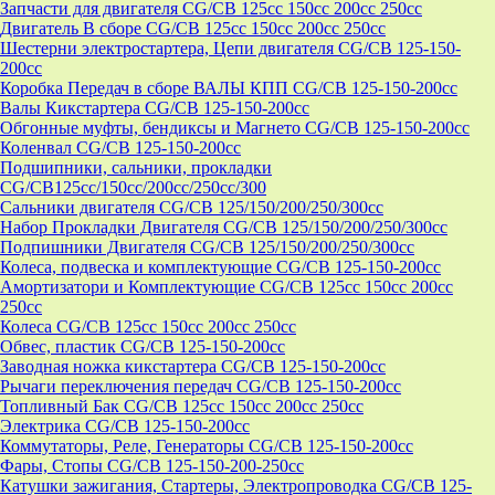
Запчасти для двигателя CG/CB 125cc 150cc 200cc 250cc
Двигатель В сборе CG/CB 125cc 150cc 200cc 250cc
Шестерни электростартера, Цепи двигателя CG/CB 125-150-
200cc
Коробка Передач в сборе ВАЛЫ КПП CG/CB 125-150-200cc
Валы Кикстартера CG/CB 125-150-200cc
Обгонные муфты, бендиксы и Магнето CG/CB 125-150-200cc
Коленвал CG/CB 125-150-200cc
Подшипники, сальники, прокладки
CG/CB125сс/150cc/200cc/250cc/300
Сальники двигателя CG/CB 125/150/200/250/300cc
Набор Прокладки Двигателя CG/CB 125/150/200/250/300cc
Подпишники Двигателя CG/CB 125/150/200/250/300cc
Колеса, подвеска и комплектующие CG/CB 125-150-200cc
Амортизатори и Комплектующие CG/CB 125cc 150cc 200cc
250cc
Колеса CG/CB 125cc 150cc 200cc 250cc
Обвес, пластик CG/CB 125-150-200cc
Заводная ножка кикстартера CG/CB 125-150-200cc
Рычаги переключения передач CG/CB 125-150-200cc
Топливный Бак CG/CB 125cc 150cc 200cc 250cc
Электрика CG/CB 125-150-200cc
Коммутаторы, Реле, Генераторы CG/CB 125-150-200cc
Фары, Стопы CG/CB 125-150-200-250cc
Катушки зажигания, Стартеры, Электропроводка CG/CB 125-