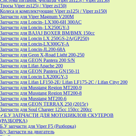
Система питания. Фильтра Viper zs125j / Viper zs150j
Тросы Viper zs125j / Viper zs150j
Колеса и комплектующие Viper zs125j / Viper zs150j
Запчасти для Viper Magnum V200M
Запчасти для Loncin- LX300-6H 300AC
Запчасти для Loncin- LX250GY-3
Запчасти для BAJAJ BOXER BM/ВМX 150cc
Запчасти для Loncin LX 250GS-2A(GP250)
Запчасти для Loncin-LX300GY-A
Запчасти для Loncin-JL200-68A
Запчасти для Geon X-Road Light 200-250
Запчасти для GEON Pantera 200 S/N
Запчасти для Lifan Apache 200
Запчасти для GEON Pantera GN150-11
Запчасти для Loncin LX200GY-3
Запчасти для Lifan LF150-2E/ Lifan LF175-2C / Lifan Cityr 200
Запчасти для Musstang Region MT200-9
Запчасти для Musstang Region MT200-8
Запчасти для Musstang MT200-6
Запчасти для GEON TERRAX 250 (2015г)
Запчасти для Soul Charger 125сс 150cc 200сс
✓Б.У ЗАПЧАСТИ ДЛЯ МОТОЦИКЛОВ СКУТЕРОВ
(РАЗБОРКА)
Б.У запчасти для Viper F5 (Разборка)
Б/у Запчасти на двигатель