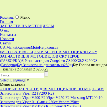
Корзина
Меню
Главная
ЗАПЧАСТИ НА МОТОЦИКЛЫ
О нас
Контакты
Новости
Статьи
UA Market
Харьков
MotoHelp.com.ua
(МОТОЗАПЧАСТИ)
ЗАПЧАСТИ НА МОТОЦИКЛЫ
✓Б.У
ЗАПЧАСТИ ДЛЯ МОТОЦИКЛОВ СКУТЕРОВ
(РАЗБОРКА)
Б.У запчасти для Zongshen ZS200GS/ZS250GS
(Разборка)
Б/у Запчасти на двигатель zs250gs
Б/у Голова цилиндра
+ клапана Zongshen ZS250GS
Select Language
▼
Меню
каталога
✓НОВЫЕ ЗАПЧАСТИ ДЛЯ МОТОЦИКЛОВ ПО МОДЕЛЯМ
Запчасти для Viper R2 (V200-R2)
Запчасти для Viper V200-F2 Viper V250-F2 Musstang MT200-10
Запчасти для Viper R1 G-max 250cc Venom 250cc
Запчасти для Viper V250VXR Shineray XY250-6B