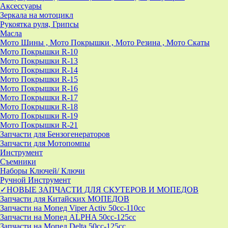
Аксессуары
Зеркала на мотоцикл
Рукоятка руля, Грипсы
Масла
Мото Шины , Мото Покрышки , Мото Резина , Мото Скаты
Мото Покрышки R-10
Мото Покрышки R-13
Мото Покрышки R-14
Мото Покрышки R-15
Мото Покрышки R-16
Мото Покрышки R-17
Мото Покрышки R-18
Мото Покрышки R-19
Мото Покрышки R-21
Запчасти для Бензогенераторов
Запчасти для Мотопомпы
Инструмент
Съемники
Наборы Ключей/ Ключи
Ручной Инструмент
✓НОВЫЕ ЗАПЧАСТИ ДЛЯ СКУТЕРОВ И МОПЕДОВ
Запчасти для Китайских МОПЕДОВ
Запчасти на Мопед Viper Activ 50cc-110cc
Запчасти на Мопед ALPHA 50cc-125cc
Запчасти на Мопед Delta 50cc-125cc