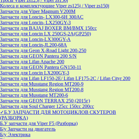
Тросы Viper zs125j / Viper zs150j
Колеса и комплектующие Viper zs125j / Viper zs150j
Запчасти для Viper Magnum V200M
Запчасти для Loncin- LX300-6H 300AC
Запчасти для Loncin- LX250GY-3
Запчасти для BAJAJ BOXER BM/ВМX 150cc
Запчасти для Loncin LX 250GS-2A(GP250)
Запчасти для Loncin-LX300GY-A
Запчасти для Loncin-JL200-68A
Запчасти для Geon X-Road Light 200-250
Запчасти для GEON Pantera 200 S/N
Запчасти для Lifan Apache 200
Запчасти для GEON Pantera GN150-11
Запчасти для Loncin LX200GY-3
Запчасти для Lifan LF150-2E/ Lifan LF175-2C / Lifan Cityr 200
Запчасти для Musstang Region MT200-9
Запчасти для Musstang Region MT200-8
Запчасти для Musstang MT200-6
Запчасти для GEON TERRAX 250 (2015г)
Запчасти для Soul Charger 125сс 150cc 200сс
✓Б.У ЗАПЧАСТИ ДЛЯ МОТОЦИКЛОВ СКУТЕРОВ
(РАЗБОРКА)
Б.У запчасти для Viper F5 (Разборка)
Б/у Запчасти на двигатель
Б/у Электрика