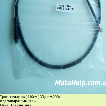
Трос сцепления( 110см ) Viper zs200n
Код товара:
54678987
Цена:
132 грн.
/шт.