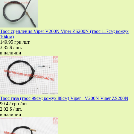
Трос сцепления Viper V200N Viper ZS200N (трос 117см; кожух
104см)
149.95 грн./шт.
3.35 $ / шт.
в наличии
Трос газа (трос 99см; кожух 88см) Viper - V200N Viper ZS200N
90.42 грн./шт.
2.02 $ / шт.
в наличии