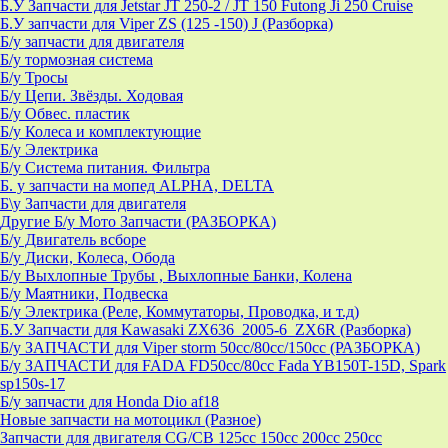
Б.У Запчасти для Jetstar JT 250-2 / JT 150 Futong Ji 250 Cruise
Б.У запчасти для Viper ZS (125 -150) J (Разборка)
Б/у запчасти для двигателя
Б/у тормозная система
Б/у Тросы
Б/у Цепи. Звёзды. Ходовая
Б/у Обвес. пластик
Б/у Колеса и комплектующие
Б/у Электрика
Б/у Система питания. Фильтра
Б. у запчасти на мопед ALPHA, DELTA
Б\у Запчасти для двигателя
Другие Б/у Мото Запчасти (РАЗБОРКА)
Б/у Двигатель всборе
Б/у Диски, Колеса, Обода
Б/у Выхлопные Трубы , Выхлопные Банки, Колена
Б/у Маятники, Подвеска
Б/у Электрика (Реле, Коммутаторы, Проводка, и т.д)
Б.У Запчасти для Kawasaki ZX636_2005-6_ZX6R (Разборка)
Б/у ЗАПЧАСТИ для Viper storm 50cc/80cc/150cc (РАЗБОРКА)
Б/у ЗАПЧАСТИ для FADA FD50cc/80cc Fada YB150T-15D, Spark
sp150s-17
Б/у запчасти для Honda Dio af18
Новые запчасти на мотоцикл (Разное)
Запчасти для двигателя CG/CB 125cc 150cc 200cc 250cc