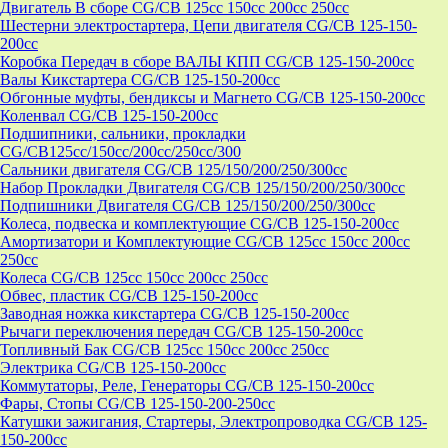
Двигатель В сборе CG/CB 125cc 150cc 200cc 250cc
Шестерни электростартера, Цепи двигателя CG/CB 125-150-
200cc
Коробка Передач в сборе ВАЛЫ КПП CG/CB 125-150-200cc
Валы Кикстартера CG/CB 125-150-200cc
Обгонные муфты, бендиксы и Магнето CG/CB 125-150-200cc
Коленвал CG/CB 125-150-200cc
Подшипники, сальники, прокладки
CG/CB125сс/150cc/200cc/250cc/300
Сальники двигателя CG/CB 125/150/200/250/300cc
Набор Прокладки Двигателя CG/CB 125/150/200/250/300cc
Подпишники Двигателя CG/CB 125/150/200/250/300cc
Колеса, подвеска и комплектующие CG/CB 125-150-200cc
Амортизатори и Комплектующие CG/CB 125cc 150cc 200cc
250cc
Колеса CG/CB 125cc 150cc 200cc 250cc
Обвес, пластик CG/CB 125-150-200cc
Заводная ножка кикстартера CG/CB 125-150-200cc
Рычаги переключения передач CG/CB 125-150-200cc
Топливный Бак CG/CB 125cc 150cc 200cc 250cc
Электрика CG/CB 125-150-200cc
Коммутаторы, Реле, Генераторы CG/CB 125-150-200cc
Фары, Стопы CG/CB 125-150-200-250cc
Катушки зажигания, Стартеры, Электропроводка CG/CB 125-
150-200cc