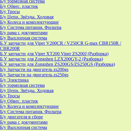
Б/у тормозная система
Б/у Обвес. пластик
Б/у Тросы
Б/у Цепи. Звёзды. Ходовая
Б/у Колеса и комплектующие
Б/у Система питания. Фильтра
Б/у рама с документами
Б/у Выхлопная система
Б.У запчасти для Viper V200CR / V250CR G-max CBR150R /
CBR200R
Б.У запчасти для Viper XT200 Viper ZS200J (Разборка)
Б.У запчасти для Zongshen LZX200GY-2 (Разборка)
Б.У запчасти для Zongshen ZS200GS/ZS250GS (Разборка)
Б/у Запчасти на двигатель zs200gs
Б/у Запчасти на двигатель zs250gs
Б/у Электрика
Б/у тормозная система
Б/у Цепи. Звёзды. Ходовая
Б/у Тросы
Б/у Обвес. пластик
Б/у Колеса и комплектующие
Б/у Система питания. Фильтра
Б/у двигателя в сборе
Б/у рама с документами
Б/у Выхлопная система