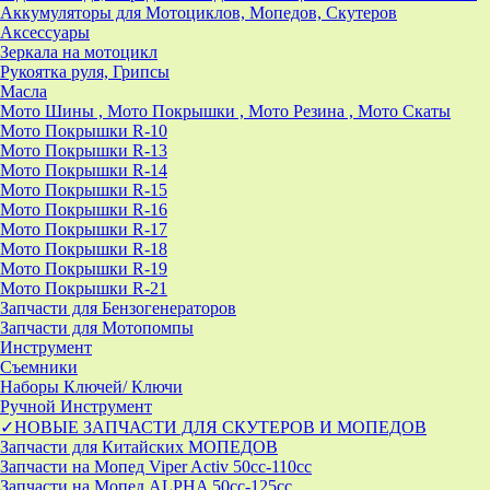
Аккумуляторы для Мотоциклов, Мопедов, Скутеров
Аксессуары
Зеркала на мотоцикл
Рукоятка руля, Грипсы
Масла
Мото Шины , Мото Покрышки , Мото Резина , Мото Скаты
Мото Покрышки R-10
Мото Покрышки R-13
Мото Покрышки R-14
Мото Покрышки R-15
Мото Покрышки R-16
Мото Покрышки R-17
Мото Покрышки R-18
Мото Покрышки R-19
Мото Покрышки R-21
Запчасти для Бензогенераторов
Запчасти для Мотопомпы
Инструмент
Съемники
Наборы Ключей/ Ключи
Ручной Инструмент
✓НОВЫЕ ЗАПЧАСТИ ДЛЯ СКУТЕРОВ И МОПЕДОВ
Запчасти для Китайских МОПЕДОВ
Запчасти на Мопед Viper Activ 50cc-110cc
Запчасти на Мопед ALPHA 50cc-125cc