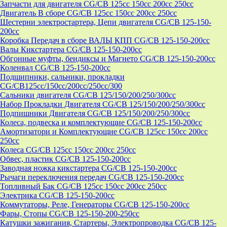
Запчасти для двигателя CG/CB 125cc 150cc 200cc 250cc
Двигатель В сборе CG/CB 125cc 150cc 200cc 250cc
Шестерни электростартера, Цепи двигателя CG/CB 125-150-
200cc
Коробка Передач в сборе ВАЛЫ КПП CG/CB 125-150-200cc
Валы Кикстартера CG/CB 125-150-200cc
Обгонные муфты, бендиксы и Магнето CG/CB 125-150-200cc
Коленвал CG/CB 125-150-200cc
Подшипники, сальники, прокладки
CG/CB125сс/150cc/200cc/250cc/300
Сальники двигателя CG/CB 125/150/200/250/300cc
Набор Прокладки Двигателя CG/CB 125/150/200/250/300cc
Подпишники Двигателя CG/CB 125/150/200/250/300cc
Колеса, подвеска и комплектующие CG/CB 125-150-200cc
Амортизатори и Комплектующие CG/CB 125cc 150cc 200cc
250cc
Колеса CG/CB 125cc 150cc 200cc 250cc
Обвес, пластик CG/CB 125-150-200cc
Заводная ножка кикстартера CG/CB 125-150-200cc
Рычаги переключения передач CG/CB 125-150-200cc
Топливный Бак CG/CB 125cc 150cc 200cc 250cc
Электрика CG/CB 125-150-200cc
Коммутаторы, Реле, Генераторы CG/CB 125-150-200cc
Фары, Стопы CG/CB 125-150-200-250cc
Катушки зажигания, Стартеры, Электропроводка CG/CB 125-