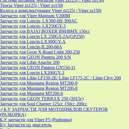
Система питания. Фильтра Viper zs125j / Viper zs150j
Тросы Viper zs125j / Viper zs150j
Колеса и комплектующие Viper zs125j / Viper zs150j
Запчасти для Viper Magnum V200M
Запчасти для Loncin- LX300-6H 300AC
Запчасти для Loncin- LX250GY-3
Запчасти для BAJAJ BOXER BM/ВМX 150cc
Запчасти для Loncin LX 250GS-2A(GP250)
Запчасти для Loncin-LX300GY-A
Запчасти для Loncin-JL200-68A
Запчасти для Geon X-Road Light 200-250
Запчасти для GEON Pantera 200 S/N
Запчасти для Lifan Apache 200
Запчасти для GEON Pantera GN150-11
Запчасти для Loncin LX200GY-3
Запчасти для Lifan LF150-2E/ Lifan LF175-2C / Lifan Cityr 200
Запчасти для Musstang Region MT200-9
Запчасти для Musstang Region MT200-8
Запчасти для Musstang MT200-6
Запчасти для GEON TERRAX 250 (2015г)
Запчасти для Soul Charger 125сс 150cc 200сс
✓Б.У ЗАПЧАСТИ ДЛЯ МОТОЦИКЛОВ СКУТЕРОВ
(РАЗБОРКА)
Б.У запчасти для Viper F5 (Разборка)
Б/у Запчасти на двигатель