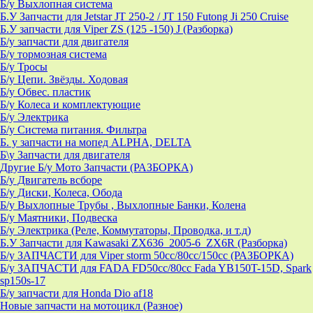
Б/у Выхлопная система
Б.У Запчасти для Jetstar JT 250-2 / JT 150 Futong Ji 250 Cruise
Б.У запчасти для Viper ZS (125 -150) J (Разборка)
Б/у запчасти для двигателя
Б/у тормозная система
Б/у Тросы
Б/у Цепи. Звёзды. Ходовая
Б/у Обвес. пластик
Б/у Колеса и комплектующие
Б/у Электрика
Б/у Система питания. Фильтра
Б. у запчасти на мопед ALPHA, DELTA
Б\у Запчасти для двигателя
Другие Б/у Мото Запчасти (РАЗБОРКА)
Б/у Двигатель всборе
Б/у Диски, Колеса, Обода
Б/у Выхлопные Трубы , Выхлопные Банки, Колена
Б/у Маятники, Подвеска
Б/у Электрика (Реле, Коммутаторы, Проводка, и т.д)
Б.У Запчасти для Kawasaki ZX636_2005-6_ZX6R (Разборка)
Б/у ЗАПЧАСТИ для Viper storm 50cc/80cc/150cc (РАЗБОРКА)
Б/у ЗАПЧАСТИ для FADA FD50cc/80cc Fada YB150T-15D, Spark
sp150s-17
Б/у запчасти для Honda Dio af18
Новые запчасти на мотоцикл (Разное)