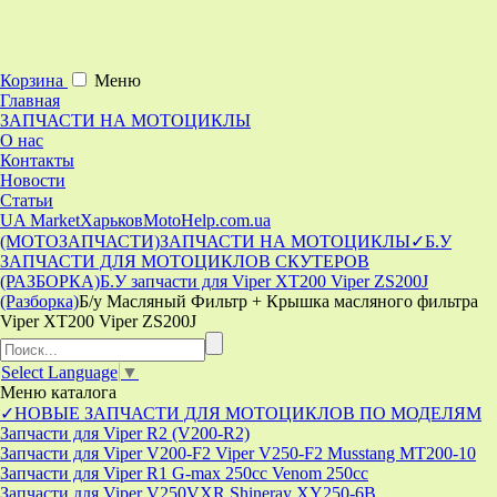
Корзина
Меню
Главная
ЗАПЧАСТИ НА МОТОЦИКЛЫ
О нас
Контакты
Новости
Статьи
UA Market
Харьков
MotoHelp.com.ua
(МОТОЗАПЧАСТИ)
ЗАПЧАСТИ НА МОТОЦИКЛЫ
✓Б.У
ЗАПЧАСТИ ДЛЯ МОТОЦИКЛОВ СКУТЕРОВ
(РАЗБОРКА)
Б.У запчасти для Viper XT200 Viper ZS200J
(Разборка)
Б/у Масляный Фильтр + Крышка масляного фильтра
Viper XT200 Viper ZS200J
Select Language
▼
Меню
каталога
✓НОВЫЕ ЗАПЧАСТИ ДЛЯ МОТОЦИКЛОВ ПО МОДЕЛЯМ
Запчасти для Viper R2 (V200-R2)
Запчасти для Viper V200-F2 Viper V250-F2 Musstang MT200-10
Запчасти для Viper R1 G-max 250cc Venom 250cc
Запчасти для Viper V250VXR Shineray XY250-6B