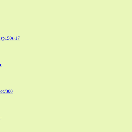
sp150s-17
c
cc/300
c