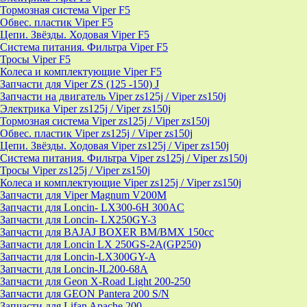
Тормозная система Viper F5
Обвес. пластик Viper F5
Цепи. Звёзды. Ходовая Viper F5
Система питания. Фильтра Viper F5
Тросы Viper F5
Колеса и комплектующие Viper F5
Запчасти для Viper ZS (125 -150) J
Запчасти на двигатель Viper zs125j / Viper zs150j
Электрика Viper zs125j / Viper zs150j
Тормозная система Viper zs125j / Viper zs150j
Обвес. пластик Viper zs125j / Viper zs150j
Цепи. Звёзды. Ходовая Viper zs125j / Viper zs150j
Система питания. Фильтра Viper zs125j / Viper zs150j
Тросы Viper zs125j / Viper zs150j
Колеса и комплектующие Viper zs125j / Viper zs150j
Запчасти для Viper Magnum V200M
Запчасти для Loncin- LX300-6H 300AC
Запчасти для Loncin- LX250GY-3
Запчасти для BAJAJ BOXER BM/ВМX 150cc
Запчасти для Loncin LX 250GS-2A(GP250)
Запчасти для Loncin-LX300GY-A
Запчасти для Loncin-JL200-68A
Запчасти для Geon X-Road Light 200-250
Запчасти для GEON Pantera 200 S/N
Запчасти для Lifan Apache 200