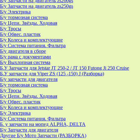
Б/у Запчасти на двигатель zs200gs
Б/у Запчасти на двигатель zs250gs
Б/у Электрика
Б/у тормозная система
Б/у Цепи. Звёзды. Ходовая
Б/у Тросы
Б/у Обвес. пластик
Б/у Колеса и комплектующие
Б/у Система питания. Фильтра
Б/у двигателя в сборе
Б/у рама с документами
Б/у Выхлопная система
Б.У Запчасти для Jetstar JT 250-2 / JT 150 Futong Ji 250 Cruise
Б.У запчасти для Viper ZS (125 -150) J (Разборка)
Б/у запчасти для двигателя
Б/у тормозная система
Б/у Тросы
Б/у Цепи. Звёзды. Ходовая
Б/у Обвес. пластик
Б/у Колеса и комплектующие
Б/у Электрика
Б/у Система питания. Фильтра
Б. у запчасти на мопед ALPHA, DELTA
Б\у Запчасти для двигателя
Другие Б/у Мото Запчасти (РАЗБОРКА)