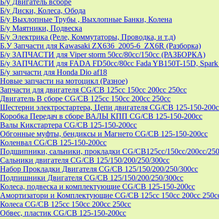
Б/у Двигатель всборе
Б/у Диски, Колеса, Обода
Б/у Выхлопные Трубы , Выхлопные Банки, Колена
Б/у Маятники, Подвеска
Б/у Электрика (Реле, Коммутаторы, Проводка, и т.д)
Б.У Запчасти для Kawasaki ZX636_2005-6_ZX6R (Разборка)
Б/у ЗАПЧАСТИ для Viper storm 50cc/80cc/150cc (РАЗБОРКА)
Б/у ЗАПЧАСТИ для FADA FD50cc/80cc Fada YB150T-15D, Spark 
Б/у запчасти для Honda Dio af18
Новые запчасти на мотоцикл (Разное)
Запчасти для двигателя CG/CB 125cc 150cc 200cc 250cc
Двигатель В сборе CG/CB 125cc 150cc 200cc 250cc
Шестерни электростартера, Цепи двигателя CG/CB 125-150-200c
Коробка Передач в сборе ВАЛЫ КПП CG/CB 125-150-200cc
Валы Кикстартера CG/CB 125-150-200cc
Обгонные муфты, бендиксы и Магнето CG/CB 125-150-200cc
Коленвал CG/CB 125-150-200cc
Подшипники, сальники, прокладки CG/CB125сс/150cc/200cc/250
Сальники двигателя CG/CB 125/150/200/250/300cc
Набор Прокладки Двигателя CG/CB 125/150/200/250/300cc
Подпишники Двигателя CG/CB 125/150/200/250/300cc
Колеса, подвеска и комплектующие CG/CB 125-150-200cc
Амортизатори и Комплектующие CG/CB 125cc 150cc 200cc 250c
Колеса CG/CB 125cc 150cc 200cc 250cc
Обвес, пластик CG/CB 125-150-200cc