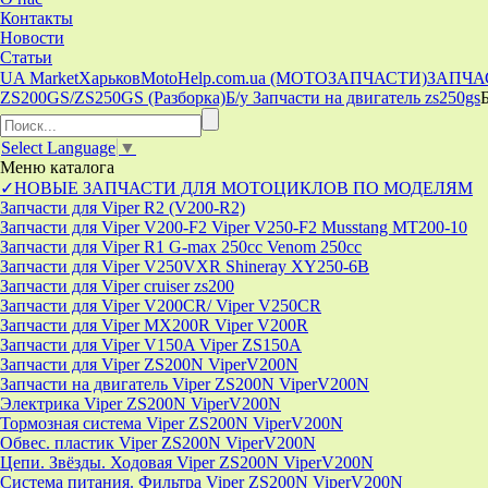
Контакты
Новости
Статьи
UA Market
Харьков
MotoHelp.com.ua (МОТОЗАПЧАСТИ)
ЗАПЧА
ZS200GS/ZS250GS (Разборка)
Б/у Запчасти на двигатель zs250gs
Select Language
▼
Меню
каталога
✓НОВЫЕ ЗАПЧАСТИ ДЛЯ МОТОЦИКЛОВ ПО МОДЕЛЯМ
Запчасти для Viper R2 (V200-R2)
Запчасти для Viper V200-F2 Viper V250-F2 Musstang MT200-10
Запчасти для Viper R1 G-max 250cc Venom 250cc
Запчасти для Viper V250VXR Shineray XY250-6B
Запчасти для Viper cruiser zs200
Запчасти для Viper V200CR/ Viper V250CR
Запчасти для Viper MX200R Viper V200R
Запчасти для Viper V150A Viper ZS150A
Запчасти для Viper ZS200N ViperV200N
Запчасти на двигатель Viper ZS200N ViperV200N
Электрика Viper ZS200N ViperV200N
Тормозная система Viper ZS200N ViperV200N
Обвес. пластик Viper ZS200N ViperV200N
Цепи. Звёзды. Ходовая Viper ZS200N ViperV200N
Система питания. Фильтра Viper ZS200N ViperV200N