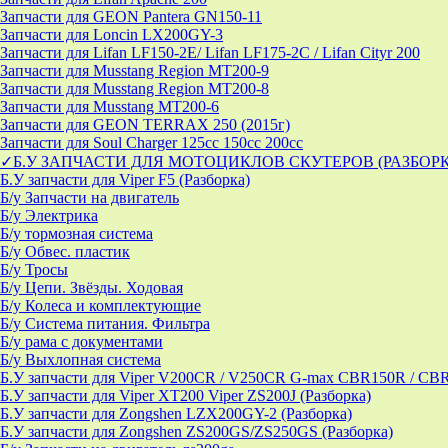
Запчасти для GEON Pantera GN150-11
Запчасти для Loncin LX200GY-3
Запчасти для Lifan LF150-2E/ Lifan LF175-2C / Lifan Cityr 200
Запчасти для Musstang Region MT200-9
Запчасти для Musstang Region MT200-8
Запчасти для Musstang MT200-6
Запчасти для GEON TERRAX 250 (2015г)
Запчасти для Soul Charger 125сс 150cc 200сс
✓Б.У ЗАПЧАСТИ ДЛЯ МОТОЦИКЛОВ СКУТЕРОВ (РАЗБОР
Б.У запчасти для Viper F5 (Разборка)
Б/у Запчасти на двигатель
Б/у Электрика
Б/у тормозная система
Б/у Обвес. пластик
Б/у Тросы
Б/у Цепи. Звёзды. Ходовая
Б/у Колеса и комплектующие
Б/у Система питания. Фильтра
Б/у рама с документами
Б/у Выхлопная система
Б.У запчасти для Viper V200CR / V250CR G-max CBR150R / CB
Б.У запчасти для Viper XT200 Viper ZS200J (Разборка)
Б.У запчасти для Zongshen LZX200GY-2 (Разборка)
Б.У запчасти для Zongshen ZS200GS/ZS250GS (Разборка)