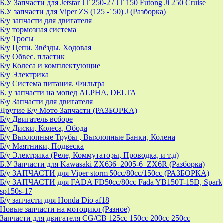
Б.У Запчасти для Jetstar JT 250-2 / JT 150 Futong Ji 250 Cruise
Б.У запчасти для Viper ZS (125 -150) J (Разборка)
Б/у запчасти для двигателя
Б/у тормозная система
Б/у Тросы
Б/у Цепи. Звёзды. Ходовая
Б/у Обвес. пластик
Б/у Колеса и комплектующие
Б/у Электрика
Б/у Система питания. Фильтра
Б. у запчасти на мопед ALPHA, DELTA
Б\у Запчасти для двигателя
Другие Б/у Мото Запчасти (РАЗБОРКА)
Б/у Двигатель всборе
Б/у Диски, Колеса, Обода
Б/у Выхлопные Трубы , Выхлопные Банки, Колена
Б/у Маятники, Подвеска
Б/у Электрика (Реле, Коммутаторы, Проводка, и т.д)
Б.У Запчасти для Kawasaki ZX636_2005-6_ZX6R (Разборка)
Б/у ЗАПЧАСТИ для Viper storm 50cc/80cc/150cc (РАЗБОРКА)
Б/у ЗАПЧАСТИ для FADA FD50cc/80cc Fada YB150T-15D, Spark
sp150s-17
Б/у запчасти для Honda Dio af18
Новые запчасти на мотоцикл (Разное)
Запчасти для двигателя CG/CB 125cc 150cc 200cc 250cc