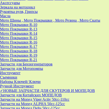
Аксессуары
Зеркала на мотоцикл
Рукоятка руля, Грипсы
Масла
Мото Шины , Мото Покрышки , Мото Резина , Мото Скаты
Мото Покрышки R-10
Мото Покрышки R-13
Мото Покрышки R-14
Мото Покрышки R-15
Мото Покрышки R-16
Мото Покрышки R-17
Мото Покрышки R-18
Мото Покрышки R-19
Мото Покрышки R-21
Запчасти для Бензогенераторов
Запчасти для Мотопомпы
Инструмент
Съемники
Наборы Ключей/ Ключи
Ручной Инструмент
✓НОВЫЕ ЗАПЧАСТИ ДЛЯ СКУТЕРОВ И МОПЕДОВ
Запчасти для Китайских МОПЕДОВ
Запчасти на Мопед Viper Activ 50cc-110cc
Запчасти на Мопед ALPHA 50cc-125cc
Запчасти на Мопед Delta 50cc-125cc