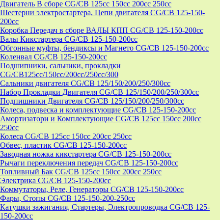
Двигатель В сборе CG/CB 125cc 150cc 200cc 250cc
Шестерни электростартера, Цепи двигателя CG/CB 125-150-
200cc
Коробка Передач в сборе ВАЛЫ КПП CG/CB 125-150-200cc
Валы Кикстартера CG/CB 125-150-200cc
Обгонные муфты, бендиксы и Магнето CG/CB 125-150-200cc
Коленвал CG/CB 125-150-200cc
Подшипники, сальники, прокладки
CG/CB125сс/150cc/200cc/250cc/300
Сальники двигателя CG/CB 125/150/200/250/300cc
Набор Прокладки Двигателя CG/CB 125/150/200/250/300cc
Подпишники Двигателя CG/CB 125/150/200/250/300cc
Колеса, подвеска и комплектующие CG/CB 125-150-200cc
Амортизатори и Комплектующие CG/CB 125cc 150cc 200cc
250cc
Колеса CG/CB 125cc 150cc 200cc 250cc
Обвес, пластик CG/CB 125-150-200cc
Заводная ножка кикстартера CG/CB 125-150-200cc
Рычаги переключения передач CG/CB 125-150-200cc
Топливный Бак CG/CB 125cc 150cc 200cc 250cc
Электрика CG/CB 125-150-200cc
Коммутаторы, Реле, Генераторы CG/CB 125-150-200cc
Фары, Стопы CG/CB 125-150-200-250cc
Катушки зажигания, Стартеры, Электропроводка CG/CB 125-
150-200cc