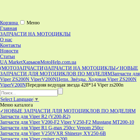
Корзина
Меню
Главная
ЗАПЧАСТИ НА МОТОЦИКЛЫ
О нас
Контакты
Новости
Статьи
UA Market
Харьков
MotoHelp.com.ua
(МОТОЗАПЧАСТИ)
ЗАПЧАСТИ НА МОТОЦИКЛЫ
✓НОВЫЕ
ЗАПЧАСТИ ДЛЯ МОТОЦИКЛОВ ПО МОДЕЛЯМ
Запчасти для
Viper ZS200N ViperV200N
Цепи. Звёзды. Ходовая Viper ZS200N
ViperV200N
Передняя ведущая звезда 428*14 Viper zs200n
Select Language
▼
Меню
каталога
✓НОВЫЕ ЗАПЧАСТИ ДЛЯ МОТОЦИКЛОВ ПО МОДЕЛЯМ
Запчасти для Viper R2 (V200-R2)
Запчасти для Viper V200-F2 Viper V250-F2 Musstang MT200-10
Запчасти для Viper R1 G-max 250cc Venom 250cc
Запчасти для Viper V250VXR Shineray XY250-6B
Запчасти для Viper cruiser zs200