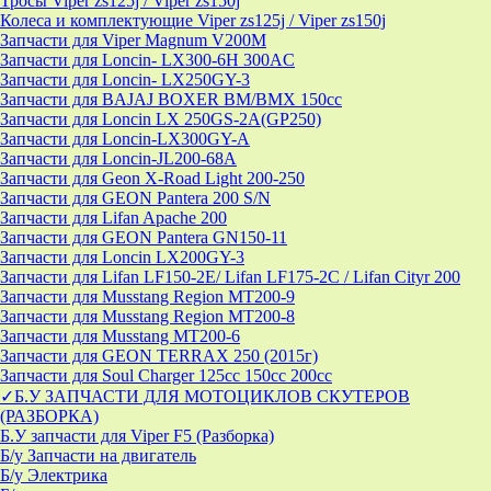
Тросы Viper zs125j / Viper zs150j
Колеса и комплектующие Viper zs125j / Viper zs150j
Запчасти для Viper Magnum V200M
Запчасти для Loncin- LX300-6H 300AC
Запчасти для Loncin- LX250GY-3
Запчасти для BAJAJ BOXER BM/ВМX 150cc
Запчасти для Loncin LX 250GS-2A(GP250)
Запчасти для Loncin-LX300GY-A
Запчасти для Loncin-JL200-68A
Запчасти для Geon X-Road Light 200-250
Запчасти для GEON Pantera 200 S/N
Запчасти для Lifan Apache 200
Запчасти для GEON Pantera GN150-11
Запчасти для Loncin LX200GY-3
Запчасти для Lifan LF150-2E/ Lifan LF175-2C / Lifan Cityr 200
Запчасти для Musstang Region MT200-9
Запчасти для Musstang Region MT200-8
Запчасти для Musstang MT200-6
Запчасти для GEON TERRAX 250 (2015г)
Запчасти для Soul Charger 125сс 150cc 200сс
✓Б.У ЗАПЧАСТИ ДЛЯ МОТОЦИКЛОВ СКУТЕРОВ
(РАЗБОРКА)
Б.У запчасти для Viper F5 (Разборка)
Б/у Запчасти на двигатель
Б/у Электрика