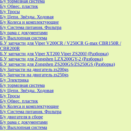
Б/у тормозная система
Б/у Обвес. пластик
Б/у Тросы
Б/у Цепи. Звёзды. Ходовая
Б/у Колеса и комплектующие
Б/у Система питания. Фильтра
Б/у рама с документами
Б/у Выхлопная система
Б.У запчасти для Viper V200CR / V250CR G-max CBR150R /
CBR200R
Б.У запчасти для Viper XT200 Viper ZS200J (Разборка)
Б.У запчасти для Zongshen LZX200GY-2 (Разборка)
Б.У запчасти для Zongshen ZS200GS/ZS250GS (Разборка)
Б/у Запчасти на двигатель zs200gs
Б/у Запчасти на двигатель zs250gs
Б/у Электрика
Б/у тормозная система
Б/у Цепи. Звёзды. Ходовая
Б/у Тросы
Б/у Обвес. пластик
Б/у Колеса и комплектующие
Б/у Система питания. Фильтра
Б/у двигателя в сборе
Б/у рама с документами
Б/у Выхлопная система