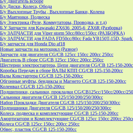
Б/у Двигатель всборе
Б/у Диски, Колеса, Обода
Б/у Выхлопные Трубы , Выхлопные Банки, Колена
Б/у Маятники, Подвеска
Б/у Электрика (Реле, Коммутаторы, Проводка, и т.д)
Б.У Запчасти для Kawasaki ZX636_2005-6_ZX6R (Разборка)
Б/у ЗАПЧАСТИ для Viper storm 50cc/80cc/150cc (РАЗБОРКА)
Б/у ЗАПЧАСТИ для FADA FD50cc/80cc Fada YB150T-15D, Spark 
Б/у запчасти для Honda Dio af18
Новые запчасти на мотоцикл (Разное)
Запчасти для двигателя CG/CB 125cc 150cc 200cc 250cc
Двигатель В сборе CG/CB 125cc 150cc 200cc 250cc
Шестерни электростартера, Цепи двигателя CG/CB 125-150-200c
Коробка Передач в сборе ВАЛЫ КПП CG/CB 125-150-200cc
Валы Кикстартера CG/CB 125-150-200cc
Обгонные муфты, бендиксы и Магнето CG/CB 125-150-200cc
Коленвал CG/CB 125-150-200cc
Подшипники, сальники, прокладки CG/CB125сс/150cc/200cc/250
Сальники двигателя CG/CB 125/150/200/250/300cc
Набор Прокладки Двигателя CG/CB 125/150/200/250/300cc
Подпишники Двигателя CG/CB 125/150/200/250/300cc
Колеса, подвеска и комплектующие CG/CB 125-150-200cc
Амортизатори и Комплектующие CG/CB 125cc 150cc 200cc 250c
Колеса CG/CB 125cc 150cc 200cc 250cc
Обвес, пластик CG/CB 125-150-200cc