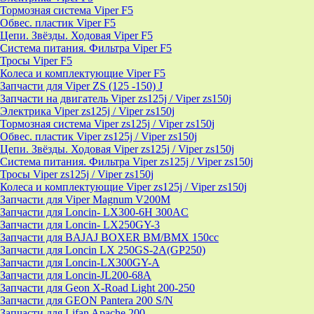
Тормозная система Viper F5
Обвес. пластик Viper F5
Цепи. Звёзды. Ходовая Viper F5
Система питания. Фильтра Viper F5
Тросы Viper F5
Колеса и комплектующие Viper F5
Запчасти для Viper ZS (125 -150) J
Запчасти на двигатель Viper zs125j / Viper zs150j
Электрика Viper zs125j / Viper zs150j
Тормозная система Viper zs125j / Viper zs150j
Обвес. пластик Viper zs125j / Viper zs150j
Цепи. Звёзды. Ходовая Viper zs125j / Viper zs150j
Система питания. Фильтра Viper zs125j / Viper zs150j
Тросы Viper zs125j / Viper zs150j
Колеса и комплектующие Viper zs125j / Viper zs150j
Запчасти для Viper Magnum V200M
Запчасти для Loncin- LX300-6H 300AC
Запчасти для Loncin- LX250GY-3
Запчасти для BAJAJ BOXER BM/ВМX 150cc
Запчасти для Loncin LX 250GS-2A(GP250)
Запчасти для Loncin-LX300GY-A
Запчасти для Loncin-JL200-68A
Запчасти для Geon X-Road Light 200-250
Запчасти для GEON Pantera 200 S/N
Запчасти для Lifan Apache 200