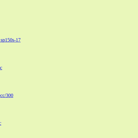
sp150s-17
c
cc/300
c