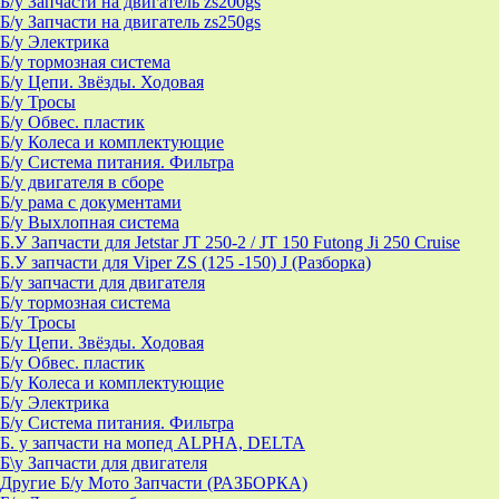
Б/у Запчасти на двигатель zs200gs
Б/у Запчасти на двигатель zs250gs
Б/у Электрика
Б/у тормозная система
Б/у Цепи. Звёзды. Ходовая
Б/у Тросы
Б/у Обвес. пластик
Б/у Колеса и комплектующие
Б/у Система питания. Фильтра
Б/у двигателя в сборе
Б/у рама с документами
Б/у Выхлопная система
Б.У Запчасти для Jetstar JT 250-2 / JT 150 Futong Ji 250 Cruise
Б.У запчасти для Viper ZS (125 -150) J (Разборка)
Б/у запчасти для двигателя
Б/у тормозная система
Б/у Тросы
Б/у Цепи. Звёзды. Ходовая
Б/у Обвес. пластик
Б/у Колеса и комплектующие
Б/у Электрика
Б/у Система питания. Фильтра
Б. у запчасти на мопед ALPHA, DELTA
Б\у Запчасти для двигателя
Другие Б/у Мото Запчасти (РАЗБОРКА)