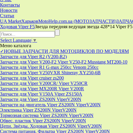
Контакты
Новости
Статьи
UA Market
Харьков
MotoHelp.com.ua (МОТОЗАПЧАСТИ)
ЗАПЧА
Ходовая Viper F5
Звезда передняя ведущая звезда 428*14 Viper F5
Select Language
▼
Меню
каталога
✓НОВЫЕ ЗАПЧАСТИ ДЛЯ МОТОЦИКЛОВ ПО МОДЕЛЯМ
Запчасти для Viper R2 (V200-R2)
Запчасти для Viper V200-F2 Viper V250-F2 Musstang MT200-10
Запчасти для Viper R1 G-max 250cc Venom 250cc
Запчасти для Viper V250VXR Shineray XY250-6B
Запчасти для Viper cruiser zs200
Запчасти для Viper V200CR/ Viper V250CR
Запчасти для Viper MX200R Viper V200R
Запчасти для Viper V150A Viper ZS150A
Запчасти для Viper ZS200N ViperV200N
Запчасти на двигатель Viper ZS200N ViperV200N
Электрика Viper ZS200N ViperV200N
Тормозная система Viper ZS200N ViperV200N
Обвес. пластик Viper ZS200N ViperV200N
Цепи. Звёзды. Ходовая Viper ZS200N ViperV200N
Система питания. Фильтра Viper ZS200N ViperV200N