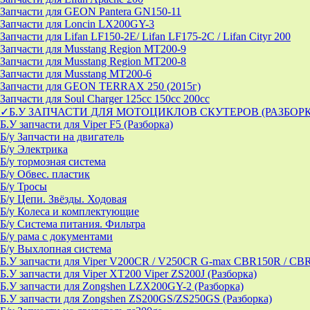
Запчасти для GEON Pantera GN150-11
Запчасти для Loncin LX200GY-3
Запчасти для Lifan LF150-2E/ Lifan LF175-2C / Lifan Cityr 200
Запчасти для Musstang Region MT200-9
Запчасти для Musstang Region MT200-8
Запчасти для Musstang MT200-6
Запчасти для GEON TERRAX 250 (2015г)
Запчасти для Soul Charger 125сс 150cc 200сс
✓Б.У ЗАПЧАСТИ ДЛЯ МОТОЦИКЛОВ СКУТЕРОВ (РАЗБОР
Б.У запчасти для Viper F5 (Разборка)
Б/у Запчасти на двигатель
Б/у Электрика
Б/у тормозная система
Б/у Обвес. пластик
Б/у Тросы
Б/у Цепи. Звёзды. Ходовая
Б/у Колеса и комплектующие
Б/у Система питания. Фильтра
Б/у рама с документами
Б/у Выхлопная система
Б.У запчасти для Viper V200CR / V250CR G-max CBR150R / CB
Б.У запчасти для Viper XT200 Viper ZS200J (Разборка)
Б.У запчасти для Zongshen LZX200GY-2 (Разборка)
Б.У запчасти для Zongshen ZS200GS/ZS250GS (Разборка)