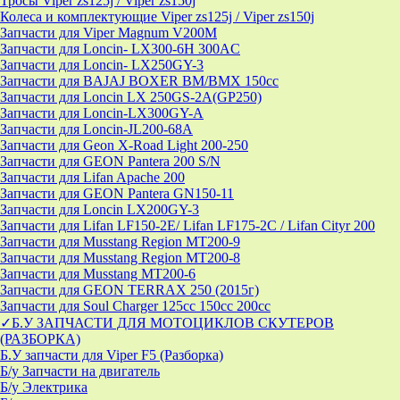
Тросы Viper zs125j / Viper zs150j
Колеса и комплектующие Viper zs125j / Viper zs150j
Запчасти для Viper Magnum V200M
Запчасти для Loncin- LX300-6H 300AC
Запчасти для Loncin- LX250GY-3
Запчасти для BAJAJ BOXER BM/ВМX 150cc
Запчасти для Loncin LX 250GS-2A(GP250)
Запчасти для Loncin-LX300GY-A
Запчасти для Loncin-JL200-68A
Запчасти для Geon X-Road Light 200-250
Запчасти для GEON Pantera 200 S/N
Запчасти для Lifan Apache 200
Запчасти для GEON Pantera GN150-11
Запчасти для Loncin LX200GY-3
Запчасти для Lifan LF150-2E/ Lifan LF175-2C / Lifan Cityr 200
Запчасти для Musstang Region MT200-9
Запчасти для Musstang Region MT200-8
Запчасти для Musstang MT200-6
Запчасти для GEON TERRAX 250 (2015г)
Запчасти для Soul Charger 125сс 150cc 200сс
✓Б.У ЗАПЧАСТИ ДЛЯ МОТОЦИКЛОВ СКУТЕРОВ
(РАЗБОРКА)
Б.У запчасти для Viper F5 (Разборка)
Б/у Запчасти на двигатель
Б/у Электрика