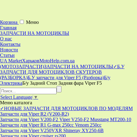
Корзина
Меню
Главная
ЗАПЧАСТИ НА МОТОЦИКЛЫ
О нас
Контакты
Новости
Статьи
UA Market
Харьков
MotoHelp.com.ua
(МОТОЗАПЧАСТИ)
ЗАПЧАСТИ НА МОТОЦИКЛЫ
✓Б.У
ЗАПЧАСТИ ДЛЯ МОТОЦИКЛОВ СКУТЕРОВ
(РАЗБОРКА)
Б.У запчасти для Viper F5 (Разборка)
Б/у
Электрика
Б/у Задний Стоп Задняя фара Viper F5
Select Language
▼
Меню
каталога
✓НОВЫЕ ЗАПЧАСТИ ДЛЯ МОТОЦИКЛОВ ПО МОДЕЛЯМ
Запчасти для Viper R2 (V200-R2)
Запчасти для Viper V200-F2 Viper V250-F2 Musstang MT200-10
Запчасти для Viper R1 G-max 250cc Venom 250cc
Запчасти для Viper V250VXR Shineray XY250-6B
Запчасти для Viper cruiser zs200