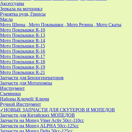
Аксессуары
Зеркала на мотоцикл
Рукоятка руля, Грипсы
Масла
Мото Шины , Мото Покрышки , Мото Резина , Мото Скаты
Мото Покрышки R-10
Мото Покрышки R-13
Мото Покрышки R-14
Мото Покрышки R-15
Мото Покрышки R-16
Мото Покрышки R-17
Мото Покрышки R-18
Мото Покрышки R-19
Мото Покрышки R-21
Запчасти для Бензогенераторов
Запчасти для Мотопомпы
Инструмент
Съемники
Наборы Ключей/ Ключи
Ручной Инструмент
✓НОВЫЕ ЗАПЧАСТИ ДЛЯ СКУТЕРОВ И МОПЕДОВ
Запчасти для Китайских МОПЕДОВ
Запчасти на Мопед Viper Activ 50cc-110cc
Запчасти на Мопед ALPHA 50cc-125cc
Запчасти на Мопед Delta 50cc-125cc