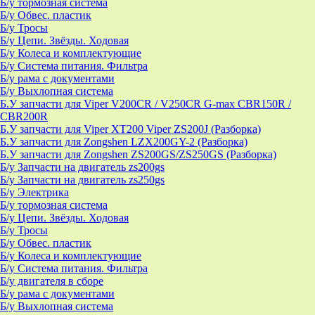
Б/у тормозная система
Б/у Обвес. пластик
Б/у Тросы
Б/у Цепи. Звёзды. Ходовая
Б/у Колеса и комплектующие
Б/у Система питания. Фильтра
Б/у рама с документами
Б/у Выхлопная система
Б.У запчасти для Viper V200CR / V250CR G-max CBR150R /
CBR200R
Б.У запчасти для Viper XT200 Viper ZS200J (Разборка)
Б.У запчасти для Zongshen LZX200GY-2 (Разборка)
Б.У запчасти для Zongshen ZS200GS/ZS250GS (Разборка)
Б/у Запчасти на двигатель zs200gs
Б/у Запчасти на двигатель zs250gs
Б/у Электрика
Б/у тормозная система
Б/у Цепи. Звёзды. Ходовая
Б/у Тросы
Б/у Обвес. пластик
Б/у Колеса и комплектующие
Б/у Система питания. Фильтра
Б/у двигателя в сборе
Б/у рама с документами
Б/у Выхлопная система