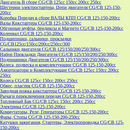
Двигатель В сборе CG/CB 125cc 150cc 200cc 250cc
Шестерни электростартера, Цепи двигателя CG/CB 125-150-
200cc
Коробка Передач в сборе ВАЛЫ КПП CG/CB 125-150-200cc
Валы Кикстартера CG/CB 125-150-200cc
Обгонные муфты, бендиксы и Магнето CG/CB 125-150-200cc
Коленвал CG/CB 125-150-200cc
Подшипники, сальники, прокладки
CG/CB125сс/150cc/200cc/250cc/300
Сальники двигателя CG/CB 125/150/200/250/300cc
Набор Прокладки Двигателя CG/CB 125/150/200/250/300cc
Подпишники Двигателя CG/CB 125/150/200/250/300cc
Колеса, подвеска и комплектующие CG/CB 125-150-200cc
Амортизатори и Комплектующие CG/CB 125cc 150cc 200cc
250cc
Колеса CG/CB 125cc 150cc 200cc 250cc
Обвес, пластик CG/CB 125-150-200cc
Заводная ножка кикстартера CG/CB 125-150-200cc
Рычаги переключения передач CG/CB 125-150-200cc
Топливный Бак CG/CB 125cc 150cc 200cc 250cc
Электрика CG/CB 125-150-200cc
Коммутаторы, Реле, Генераторы CG/CB 125-150-200cc
Фары, Стопы CG/CB 125-150-200-250cc
Катушки зажигания, Стартеры, Электропроводка CG/CB 125-
150-200cc