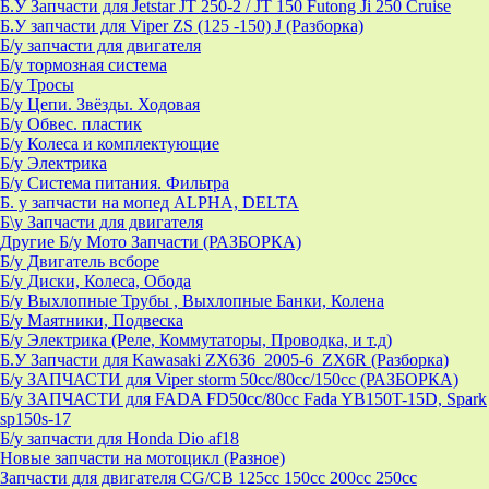
Б.У Запчасти для Jetstar JT 250-2 / JT 150 Futong Ji 250 Cruise
Б.У запчасти для Viper ZS (125 -150) J (Разборка)
Б/у запчасти для двигателя
Б/у тормозная система
Б/у Тросы
Б/у Цепи. Звёзды. Ходовая
Б/у Обвес. пластик
Б/у Колеса и комплектующие
Б/у Электрика
Б/у Система питания. Фильтра
Б. у запчасти на мопед ALPHA, DELTA
Б\у Запчасти для двигателя
Другие Б/у Мото Запчасти (РАЗБОРКА)
Б/у Двигатель всборе
Б/у Диски, Колеса, Обода
Б/у Выхлопные Трубы , Выхлопные Банки, Колена
Б/у Маятники, Подвеска
Б/у Электрика (Реле, Коммутаторы, Проводка, и т.д)
Б.У Запчасти для Kawasaki ZX636_2005-6_ZX6R (Разборка)
Б/у ЗАПЧАСТИ для Viper storm 50cc/80cc/150cc (РАЗБОРКА)
Б/у ЗАПЧАСТИ для FADA FD50cc/80cc Fada YB150T-15D, Spark
sp150s-17
Б/у запчасти для Honda Dio af18
Новые запчасти на мотоцикл (Разное)
Запчасти для двигателя CG/CB 125cc 150cc 200cc 250cc