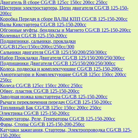
Двигатель В сборе CG/CB 125cc 150cc 200cc 250cc
Шестерни электростартера, Цепи двигателя CG/CB 125-150-
200cc
Коробка Передач в сборе ВАЛЫ КПП CG/CB 125-150-200cc
Валы Кикстартера CG/CB 125-150-200cc
Обгонные муфты, бендиксы и Магнето CG/CB 125-150-200cc
Коленвал CG/CB 125-150-200cc
Подшипники, сальники, прокладки
CG/CB125сс/150cc/200cc/250cc/300
Сальники двигателя CG/CB 125/150/200/250/300cc
Набор Прокладки Двигателя CG/CB 125/150/200/250/300cc
Подпишники Двигателя CG/CB 125/150/200/250/300cc
Колеса, подвеска и комплектующие CG/CB 125-150-200cc
Амортизатори и Комплектующие CG/CB 125cc 150cc 200cc
250cc
Колеса CG/CB 125cc 150cc 200cc 250cc
Обвес, пластик CG/CB 125-150-200cc
Заводная ножка кикстартера CG/CB 125-150-200cc
Рычаги переключения передач CG/CB 125-150-200cc
Топливный Бак CG/CB 125cc 150cc 200cc 250cc
Электрика CG/CB 125-150-200cc
Коммутаторы, Реле, Генераторы CG/CB 125-150-200cc
Фары, Стопы CG/CB 125-150-200-250cc
Катушки зажигания, Стартеры, Электропроводка CG/CB 125-
150-200cc