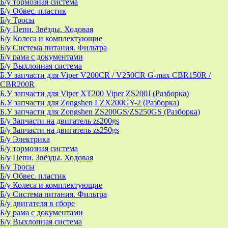
Б/у тормозная система
Б/у Обвес. пластик
Б/у Тросы
Б/у Цепи. Звёзды. Ходовая
Б/у Колеса и комплектующие
Б/у Система питания. Фильтра
Б/у рама с документами
Б/у Выхлопная система
Б.У запчасти для Viper V200CR / V250CR G-max CBR150R /
CBR200R
Б.У запчасти для Viper XT200 Viper ZS200J (Разборка)
Б.У запчасти для Zongshen LZX200GY-2 (Разборка)
Б.У запчасти для Zongshen ZS200GS/ZS250GS (Разборка)
Б/у Запчасти на двигатель zs200gs
Б/у Запчасти на двигатель zs250gs
Б/у Электрика
Б/у тормозная система
Б/у Цепи. Звёзды. Ходовая
Б/у Тросы
Б/у Обвес. пластик
Б/у Колеса и комплектующие
Б/у Система питания. Фильтра
Б/у двигателя в сборе
Б/у рама с документами
Б/у Выхлопная система