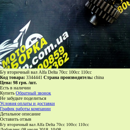
Б/у вторичный вал Alfa Delta 70cc 100cc 110cc
Код товара:
3344441
Страна производитель:
china
Цена:
98 грн.
/шт.
Есть в наличии
Купить
Обратный звонок
Не забудьте поделиться
Условия оплаты и доставки
График работы компании
Детальное описание
Оставить отзыв
Б/у вторичный вал Alfa Delta 70cc 100cc 110cc
Добавлен: 08 июля 2018, 10:08