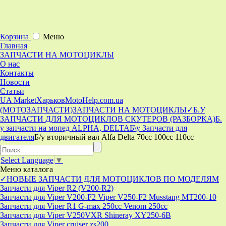
Корзина
Меню
Главная
ЗАПЧАСТИ НА МОТОЦИКЛЫ
О нас
Контакты
Новости
Статьи
UA Market
Харьков
MotoHelp.com.ua
(МОТОЗАПЧАСТИ)
ЗАПЧАСТИ НА МОТОЦИКЛЫ
✓Б.У
ЗАПЧАСТИ ДЛЯ МОТОЦИКЛОВ СКУТЕРОВ (РАЗБОРКА)
Б.
у запчасти на мопед ALPHA, DELTA
Б\у Запчасти для
двигателя
Б/у вторичный вал Alfa Delta 70cc 100cc 110cc
Select Language
▼
Меню
каталога
✓НОВЫЕ ЗАПЧАСТИ ДЛЯ МОТОЦИКЛОВ ПО МОДЕЛЯМ
Запчасти для Viper R2 (V200-R2)
Запчасти для Viper V200-F2 Viper V250-F2 Musstang MT200-10
Запчасти для Viper R1 G-max 250cc Venom 250cc
Запчасти для Viper V250VXR Shineray XY250-6B
Запчасти для Viper cruiser zs200