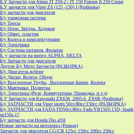
Б.У Запчасти для Jetstar JT 250-2 / JT 150 Futong Ji 250 Cruise
Б.У запчасти для Viper ZS (125 -150) J (Разборка)
Б/у запчасти для двигателя
Б/у тормозная система
Б/у Тросы
Б/у Цепи. Звёзды. Ходовая
Б/у Обвес. пластик
Б/у Колеса и комплектующие
Б/у Электрика
Б/у Система питания. Фильтра
Б. у запчасти на мопед ALPHA, DELTA
Б\у Запчасти для двигателя
Другие Б/у Мото Запчасти (РАЗБОРКА)
Б/у Двигатель всборе
Б/у Диски, Колеса, Обода
Б/у Выхлопные Трубы , Выхлопные Банки, Колена
Б/у Маятники, Подвеска
Б/у Электрика (Реле, Коммутаторы, Проводка, и т.д)
Б.У Запчасти для Kawasaki ZX636_2005-6_ZX6R (Разборка)
Б/у ЗАПЧАСТИ для Viper storm 50cc/80cc/150cc (РАЗБОРКА)
Б/у ЗАПЧАСТИ для FADA FD50cc/80cc Fada YB150T-15D, Spark
sp150s-17
Б/у запчасти для Honda Dio af18
Новые запчасти на мотоцикл (Разное)
Запчасти для двигателя CG/CB 125cc 150cc 200cc 250cc