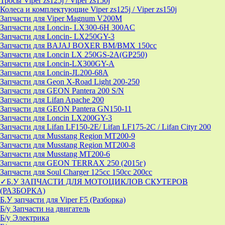
Тросы Viper zs125j / Viper zs150j
Колеса и комплектующие Viper zs125j / Viper zs150j
Запчасти для Viper Magnum V200M
Запчасти для Loncin- LX300-6H 300AC
Запчасти для Loncin- LX250GY-3
Запчасти для BAJAJ BOXER BM/ВМX 150cc
Запчасти для Loncin LX 250GS-2A(GP250)
Запчасти для Loncin-LX300GY-A
Запчасти для Loncin-JL200-68A
Запчасти для Geon X-Road Light 200-250
Запчасти для GEON Pantera 200 S/N
Запчасти для Lifan Apache 200
Запчасти для GEON Pantera GN150-11
Запчасти для Loncin LX200GY-3
Запчасти для Lifan LF150-2E/ Lifan LF175-2C / Lifan Cityr 200
Запчасти для Musstang Region MT200-9
Запчасти для Musstang Region MT200-8
Запчасти для Musstang MT200-6
Запчасти для GEON TERRAX 250 (2015г)
Запчасти для Soul Charger 125сс 150cc 200сс
✓Б.У ЗАПЧАСТИ ДЛЯ МОТОЦИКЛОВ СКУТЕРОВ
(РАЗБОРКА)
Б.У запчасти для Viper F5 (Разборка)
Б/у Запчасти на двигатель
Б/у Электрика