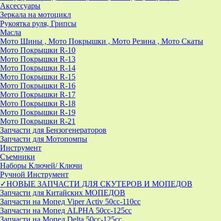
Аксессуары
Зеркала на мотоцикл
Рукоятка руля, Грипсы
Масла
Мото Шины , Мото Покрышки , Мото Резина , Мото Скаты
Мото Покрышки R-10
Мото Покрышки R-13
Мото Покрышки R-14
Мото Покрышки R-15
Мото Покрышки R-16
Мото Покрышки R-17
Мото Покрышки R-18
Мото Покрышки R-19
Мото Покрышки R-21
Запчасти для Бензогенераторов
Запчасти для Мотопомпы
Инструмент
Съемники
Наборы Ключей/ Ключи
Ручной Инструмент
✓НОВЫЕ ЗАПЧАСТИ ДЛЯ СКУТЕРОВ И МОПЕДОВ
Запчасти для Китайских МОПЕДОВ
Запчасти на Мопед Viper Activ 50cc-110cc
Запчасти на Мопед ALPHA 50cc-125cc
Запчасти на Мопед Delta 50cc-125cc