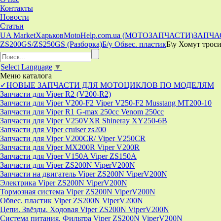
Контакты
Новости
Статьи
UA Market
Харьков
MotoHelp.com.ua (МОТОЗАПЧАСТИ)
ЗАПЧА
ZS200GS/ZS250GS (Разборка)
Б/у Обвес. пластик
Б\у Хомут троси
Select Language
▼
Меню
каталога
✓НОВЫЕ ЗАПЧАСТИ ДЛЯ МОТОЦИКЛОВ ПО МОДЕЛЯМ
Запчасти для Viper R2 (V200-R2)
Запчасти для Viper V200-F2 Viper V250-F2 Musstang MT200-10
Запчасти для Viper R1 G-max 250cc Venom 250cc
Запчасти для Viper V250VXR Shineray XY250-6B
Запчасти для Viper cruiser zs200
Запчасти для Viper V200CR/ Viper V250CR
Запчасти для Viper MX200R Viper V200R
Запчасти для Viper V150A Viper ZS150A
Запчасти для Viper ZS200N ViperV200N
Запчасти на двигатель Viper ZS200N ViperV200N
Электрика Viper ZS200N ViperV200N
Тормозная система Viper ZS200N ViperV200N
Обвес. пластик Viper ZS200N ViperV200N
Цепи. Звёзды. Ходовая Viper ZS200N ViperV200N
Система питания. Фильтра Viper ZS200N ViperV200N