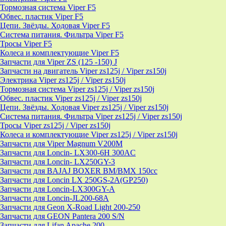
Тормозная система Viper F5
Обвес. пластик Viper F5
Цепи. Звёзды. Ходовая Viper F5
Система питания. Фильтра Viper F5
Тросы Viper F5
Колеса и комплектующие Viper F5
Запчасти для Viper ZS (125 -150) J
Запчасти на двигатель Viper zs125j / Viper zs150j
Электрика Viper zs125j / Viper zs150j
Тормозная система Viper zs125j / Viper zs150j
Обвес. пластик Viper zs125j / Viper zs150j
Цепи. Звёзды. Ходовая Viper zs125j / Viper zs150j
Система питания. Фильтра Viper zs125j / Viper zs150j
Тросы Viper zs125j / Viper zs150j
Колеса и комплектующие Viper zs125j / Viper zs150j
Запчасти для Viper Magnum V200M
Запчасти для Loncin- LX300-6H 300AC
Запчасти для Loncin- LX250GY-3
Запчасти для BAJAJ BOXER BM/ВМX 150cc
Запчасти для Loncin LX 250GS-2A(GP250)
Запчасти для Loncin-LX300GY-A
Запчасти для Loncin-JL200-68A
Запчасти для Geon X-Road Light 200-250
Запчасти для GEON Pantera 200 S/N
Запчасти для Lifan Apache 200