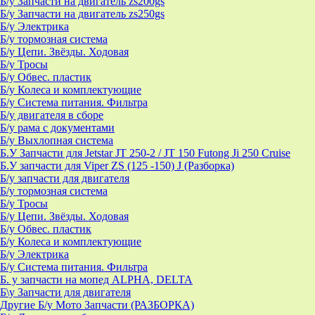
Б/у Запчасти на двигатель zs200gs
Б/у Запчасти на двигатель zs250gs
Б/у Электрика
Б/у тормозная система
Б/у Цепи. Звёзды. Ходовая
Б/у Тросы
Б/у Обвес. пластик
Б/у Колеса и комплектующие
Б/у Система питания. Фильтра
Б/у двигателя в сборе
Б/у рама с документами
Б/у Выхлопная система
Б.У Запчасти для Jetstar JT 250-2 / JT 150 Futong Ji 250 Cruise
Б.У запчасти для Viper ZS (125 -150) J (Разборка)
Б/у запчасти для двигателя
Б/у тормозная система
Б/у Тросы
Б/у Цепи. Звёзды. Ходовая
Б/у Обвес. пластик
Б/у Колеса и комплектующие
Б/у Электрика
Б/у Система питания. Фильтра
Б. у запчасти на мопед ALPHA, DELTA
Б\у Запчасти для двигателя
Другие Б/у Мото Запчасти (РАЗБОРКА)