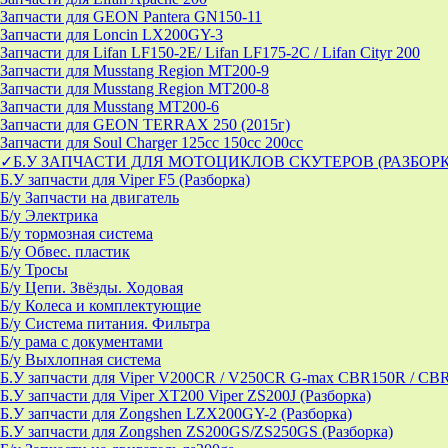
Запчасти для GEON Pantera GN150-11
Запчасти для Loncin LX200GY-3
Запчасти для Lifan LF150-2E/ Lifan LF175-2C / Lifan Cityr 200
Запчасти для Musstang Region MT200-9
Запчасти для Musstang Region MT200-8
Запчасти для Musstang MT200-6
Запчасти для GEON TERRAX 250 (2015г)
Запчасти для Soul Charger 125сс 150cc 200сс
✓Б.У ЗАПЧАСТИ ДЛЯ МОТОЦИКЛОВ СКУТЕРОВ (РАЗБОР
Б.У запчасти для Viper F5 (Разборка)
Б/у Запчасти на двигатель
Б/у Электрика
Б/у тормозная система
Б/у Обвес. пластик
Б/у Тросы
Б/у Цепи. Звёзды. Ходовая
Б/у Колеса и комплектующие
Б/у Система питания. Фильтра
Б/у рама с документами
Б/у Выхлопная система
Б.У запчасти для Viper V200CR / V250CR G-max CBR150R / CB
Б.У запчасти для Viper XT200 Viper ZS200J (Разборка)
Б.У запчасти для Zongshen LZX200GY-2 (Разборка)
Б.У запчасти для Zongshen ZS200GS/ZS250GS (Разборка)