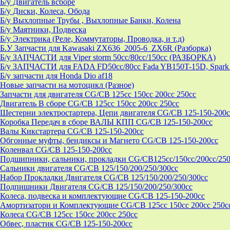
Б/у Двигатель всборе
Б/у Диски, Колеса, Обода
Б/у Выхлопные Трубы , Выхлопные Банки, Колена
Б/у Маятники, Подвеска
Б/у Электрика (Реле, Коммутаторы, Проводка, и т.д)
Б.У Запчасти для Kawasaki ZX636_2005-6_ZX6R (Разборка)
Б/у ЗАПЧАСТИ для Viper storm 50cc/80cc/150cc (РАЗБОРКА)
Б/у ЗАПЧАСТИ для FADA FD50cc/80cc Fada YB150T-15D, Spark 
Б/у запчасти для Honda Dio af18
Новые запчасти на мотоцикл (Разное)
Запчасти для двигателя CG/CB 125cc 150cc 200cc 250cc
Двигатель В сборе CG/CB 125cc 150cc 200cc 250cc
Шестерни электростартера, Цепи двигателя CG/CB 125-150-200c
Коробка Передач в сборе ВАЛЫ КПП CG/CB 125-150-200cc
Валы Кикстартера CG/CB 125-150-200cc
Обгонные муфты, бендиксы и Магнето CG/CB 125-150-200cc
Коленвал CG/CB 125-150-200cc
Подшипники, сальники, прокладки CG/CB125сс/150cc/200cc/250
Сальники двигателя CG/CB 125/150/200/250/300cc
Набор Прокладки Двигателя CG/CB 125/150/200/250/300cc
Подпишники Двигателя CG/CB 125/150/200/250/300cc
Колеса, подвеска и комплектующие CG/CB 125-150-200cc
Амортизатори и Комплектующие CG/CB 125cc 150cc 200cc 250c
Колеса CG/CB 125cc 150cc 200cc 250cc
Обвес, пластик CG/CB 125-150-200cc