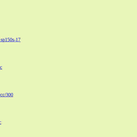
sp150s-17
c
cc/300
c