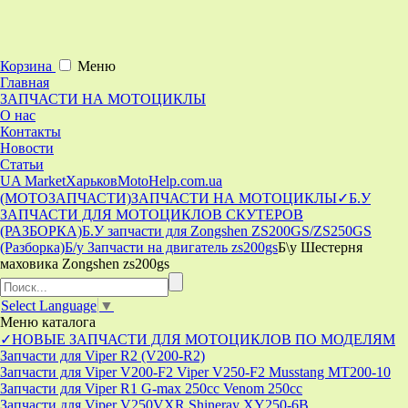
Корзина
Меню
Главная
ЗАПЧАСТИ НА МОТОЦИКЛЫ
О нас
Контакты
Новости
Статьи
UA Market
Харьков
MotoHelp.com.ua
(МОТОЗАПЧАСТИ)
ЗАПЧАСТИ НА МОТОЦИКЛЫ
✓Б.У
ЗАПЧАСТИ ДЛЯ МОТОЦИКЛОВ СКУТЕРОВ
(РАЗБОРКА)
Б.У запчасти для Zongshen ZS200GS/ZS250GS
(Разборка)
Б/у Запчасти на двигатель zs200gs
Б\у Шестерня
маховика Zongshen zs200gs
Select Language
▼
Меню
каталога
✓НОВЫЕ ЗАПЧАСТИ ДЛЯ МОТОЦИКЛОВ ПО МОДЕЛЯМ
Запчасти для Viper R2 (V200-R2)
Запчасти для Viper V200-F2 Viper V250-F2 Musstang MT200-10
Запчасти для Viper R1 G-max 250cc Venom 250cc
Запчасти для Viper V250VXR Shineray XY250-6B