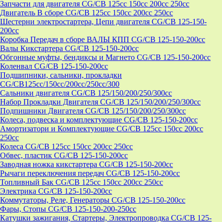
Запчасти для двигателя CG/CB 125cc 150cc 200cc 250cc
Двигатель В сборе CG/CB 125cc 150cc 200cc 250cc
Шестерни электростартера, Цепи двигателя CG/CB 125-150-
200cc
Коробка Передач в сборе ВАЛЫ КПП CG/CB 125-150-200cc
Валы Кикстартера CG/CB 125-150-200cc
Обгонные муфты, бендиксы и Магнето CG/CB 125-150-200cc
Коленвал CG/CB 125-150-200cc
Подшипники, сальники, прокладки
CG/CB125сс/150cc/200cc/250cc/300
Сальники двигателя CG/CB 125/150/200/250/300cc
Набор Прокладки Двигателя CG/CB 125/150/200/250/300cc
Подпишники Двигателя CG/CB 125/150/200/250/300cc
Колеса, подвеска и комплектующие CG/CB 125-150-200cc
Амортизатори и Комплектующие CG/CB 125cc 150cc 200cc
250cc
Колеса CG/CB 125cc 150cc 200cc 250cc
Обвес, пластик CG/CB 125-150-200cc
Заводная ножка кикстартера CG/CB 125-150-200cc
Рычаги переключения передач CG/CB 125-150-200cc
Топливный Бак CG/CB 125cc 150cc 200cc 250cc
Электрика CG/CB 125-150-200cc
Коммутаторы, Реле, Генераторы CG/CB 125-150-200cc
Фары, Стопы CG/CB 125-150-200-250cc
Катушки зажигания, Стартеры, Электропроводка CG/CB 125-