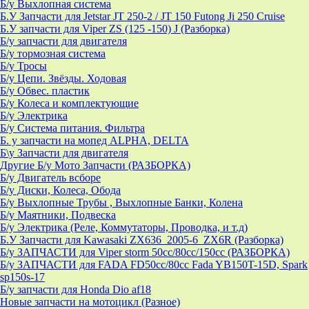
Б/у Выхлопная система
Б.У Запчасти для Jetstar JT 250-2 / JT 150 Futong Ji 250 Cruise
Б.У запчасти для Viper ZS (125 -150) J (Разборка)
Б/у запчасти для двигателя
Б/у тормозная система
Б/у Тросы
Б/у Цепи. Звёзды. Ходовая
Б/у Обвес. пластик
Б/у Колеса и комплектующие
Б/у Электрика
Б/у Система питания. Фильтра
Б. у запчасти на мопед ALPHA, DELTA
Б\у Запчасти для двигателя
Другие Б/у Мото Запчасти (РАЗБОРКА)
Б/у Двигатель всборе
Б/у Диски, Колеса, Обода
Б/у Выхлопные Трубы , Выхлопные Банки, Колена
Б/у Маятники, Подвеска
Б/у Электрика (Реле, Коммутаторы, Проводка, и т.д)
Б.У Запчасти для Kawasaki ZX636_2005-6_ZX6R (Разборка)
Б/у ЗАПЧАСТИ для Viper storm 50cc/80cc/150cc (РАЗБОРКА)
Б/у ЗАПЧАСТИ для FADA FD50cc/80cc Fada YB150T-15D, Spark
sp150s-17
Б/у запчасти для Honda Dio af18
Новые запчасти на мотоцикл (Разное)