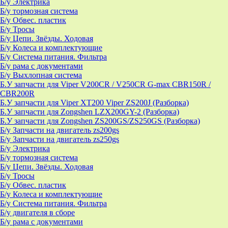
Б/у Электрика
Б/у тормозная система
Б/у Обвес. пластик
Б/у Тросы
Б/у Цепи. Звёзды. Ходовая
Б/у Колеса и комплектующие
Б/у Система питания. Фильтра
Б/у рама с документами
Б/у Выхлопная система
Б.У запчасти для Viper V200CR / V250CR G-max CBR150R /
CBR200R
Б.У запчасти для Viper XT200 Viper ZS200J (Разборка)
Б.У запчасти для Zongshen LZX200GY-2 (Разборка)
Б.У запчасти для Zongshen ZS200GS/ZS250GS (Разборка)
Б/у Запчасти на двигатель zs200gs
Б/у Запчасти на двигатель zs250gs
Б/у Электрика
Б/у тормозная система
Б/у Цепи. Звёзды. Ходовая
Б/у Тросы
Б/у Обвес. пластик
Б/у Колеса и комплектующие
Б/у Система питания. Фильтра
Б/у двигателя в сборе
Б/у рама с документами