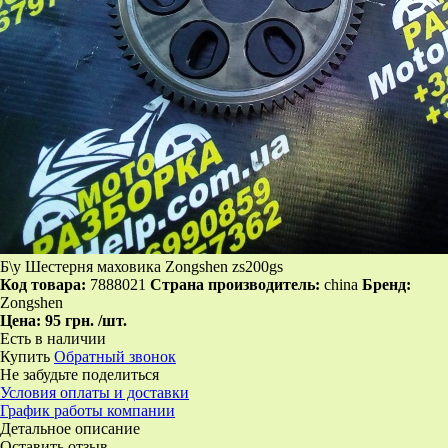
Б\у Шестерня маховика Zongshen zs200gs
Код товара:
7888021
Страна производитель:
china
Бренд:
Zongshen
Цена:
95 грн.
/шт.
Есть в наличии
Купить
Обратный звонок
Не забудьте поделиться
Условия оплаты и доставки
График работы компании
Детальное описание
Оставить отзыв