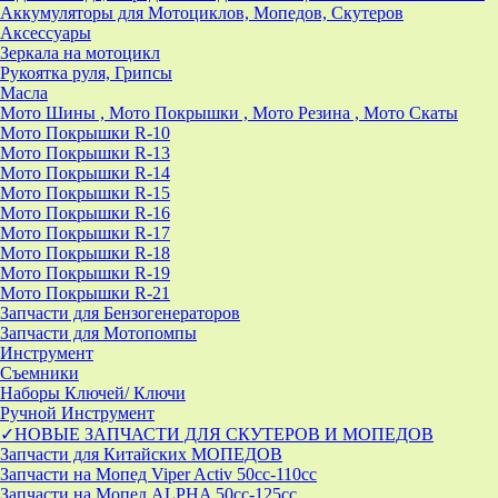
Аккумуляторы для Мотоциклов, Мопедов, Скутеров
Аксессуары
Зеркала на мотоцикл
Рукоятка руля, Грипсы
Масла
Мото Шины , Мото Покрышки , Мото Резина , Мото Скаты
Мото Покрышки R-10
Мото Покрышки R-13
Мото Покрышки R-14
Мото Покрышки R-15
Мото Покрышки R-16
Мото Покрышки R-17
Мото Покрышки R-18
Мото Покрышки R-19
Мото Покрышки R-21
Запчасти для Бензогенераторов
Запчасти для Мотопомпы
Инструмент
Съемники
Наборы Ключей/ Ключи
Ручной Инструмент
✓НОВЫЕ ЗАПЧАСТИ ДЛЯ СКУТЕРОВ И МОПЕДОВ
Запчасти для Китайских МОПЕДОВ
Запчасти на Мопед Viper Activ 50cc-110cc
Запчасти на Мопед ALPHA 50cc-125cc