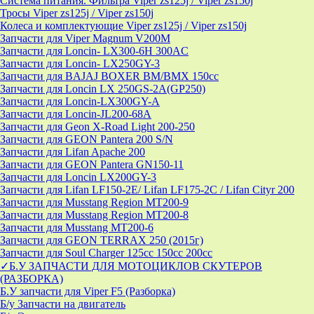
Система питания. Фильтра Viper zs125j / Viper zs150j
Тросы Viper zs125j / Viper zs150j
Колеса и комплектующие Viper zs125j / Viper zs150j
Запчасти для Viper Magnum V200M
Запчасти для Loncin- LX300-6H 300AC
Запчасти для Loncin- LX250GY-3
Запчасти для BAJAJ BOXER BM/ВМX 150cc
Запчасти для Loncin LX 250GS-2A(GP250)
Запчасти для Loncin-LX300GY-A
Запчасти для Loncin-JL200-68A
Запчасти для Geon X-Road Light 200-250
Запчасти для GEON Pantera 200 S/N
Запчасти для Lifan Apache 200
Запчасти для GEON Pantera GN150-11
Запчасти для Loncin LX200GY-3
Запчасти для Lifan LF150-2E/ Lifan LF175-2C / Lifan Cityr 200
Запчасти для Musstang Region MT200-9
Запчасти для Musstang Region MT200-8
Запчасти для Musstang MT200-6
Запчасти для GEON TERRAX 250 (2015г)
Запчасти для Soul Charger 125сс 150cc 200сс
✓Б.У ЗАПЧАСТИ ДЛЯ МОТОЦИКЛОВ СКУТЕРОВ
(РАЗБОРКА)
Б.У запчасти для Viper F5 (Разборка)
Б/у Запчасти на двигатель