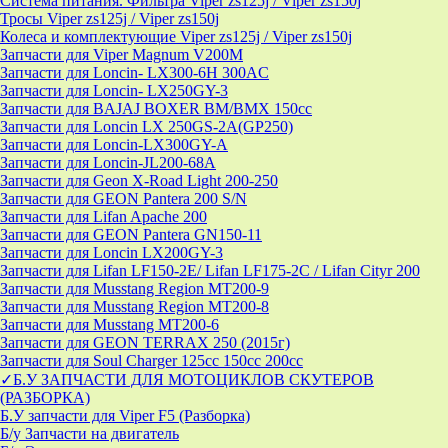
Система питания. Фильтра Viper zs125j / Viper zs150j
Тросы Viper zs125j / Viper zs150j
Колеса и комплектующие Viper zs125j / Viper zs150j
Запчасти для Viper Magnum V200M
Запчасти для Loncin- LX300-6H 300AC
Запчасти для Loncin- LX250GY-3
Запчасти для BAJAJ BOXER BM/ВМX 150cc
Запчасти для Loncin LX 250GS-2A(GP250)
Запчасти для Loncin-LX300GY-A
Запчасти для Loncin-JL200-68A
Запчасти для Geon X-Road Light 200-250
Запчасти для GEON Pantera 200 S/N
Запчасти для Lifan Apache 200
Запчасти для GEON Pantera GN150-11
Запчасти для Loncin LX200GY-3
Запчасти для Lifan LF150-2E/ Lifan LF175-2C / Lifan Cityr 200
Запчасти для Musstang Region MT200-9
Запчасти для Musstang Region MT200-8
Запчасти для Musstang MT200-6
Запчасти для GEON TERRAX 250 (2015г)
Запчасти для Soul Charger 125сс 150cc 200сс
✓Б.У ЗАПЧАСТИ ДЛЯ МОТОЦИКЛОВ СКУТЕРОВ
(РАЗБОРКА)
Б.У запчасти для Viper F5 (Разборка)
Б/у Запчасти на двигатель