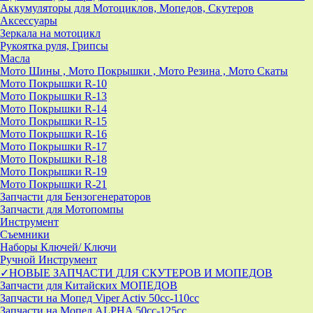
Аккумуляторы для Мотоциклов, Мопедов, Скутеров
Аксессуары
Зеркала на мотоцикл
Рукоятка руля, Грипсы
Масла
Мото Шины , Мото Покрышки , Мото Резина , Мото Скаты
Мото Покрышки R-10
Мото Покрышки R-13
Мото Покрышки R-14
Мото Покрышки R-15
Мото Покрышки R-16
Мото Покрышки R-17
Мото Покрышки R-18
Мото Покрышки R-19
Мото Покрышки R-21
Запчасти для Бензогенераторов
Запчасти для Мотопомпы
Инструмент
Съемники
Наборы Ключей/ Ключи
Ручной Инструмент
✓НОВЫЕ ЗАПЧАСТИ ДЛЯ СКУТЕРОВ И МОПЕДОВ
Запчасти для Китайских МОПЕДОВ
Запчасти на Мопед Viper Activ 50cc-110cc
Запчасти на Мопед ALPHA 50cc-125cc