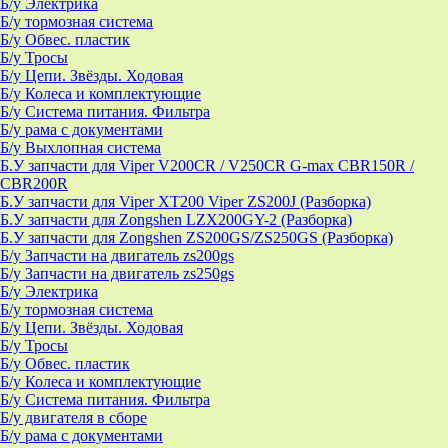
Б/у Электрика
Б/у тормозная система
Б/у Обвес. пластик
Б/у Тросы
Б/у Цепи. Звёзды. Ходовая
Б/у Колеса и комплектующие
Б/у Система питания. Фильтра
Б/у рама с документами
Б/у Выхлопная система
Б.У запчасти для Viper V200CR / V250CR G-max CBR150R /
CBR200R
Б.У запчасти для Viper XT200 Viper ZS200J (Разборка)
Б.У запчасти для Zongshen LZX200GY-2 (Разборка)
Б.У запчасти для Zongshen ZS200GS/ZS250GS (Разборка)
Б/у Запчасти на двигатель zs200gs
Б/у Запчасти на двигатель zs250gs
Б/у Электрика
Б/у тормозная система
Б/у Цепи. Звёзды. Ходовая
Б/у Тросы
Б/у Обвес. пластик
Б/у Колеса и комплектующие
Б/у Система питания. Фильтра
Б/у двигателя в сборе
Б/у рама с документами