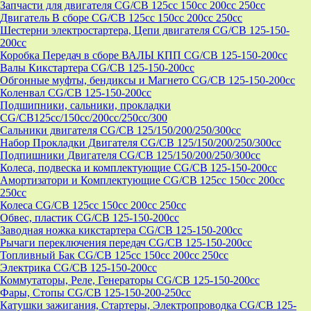
Запчасти для двигателя CG/CB 125cc 150cc 200cc 250cc
Двигатель В сборе CG/CB 125cc 150cc 200cc 250cc
Шестерни электростартера, Цепи двигателя CG/CB 125-150-
200cc
Коробка Передач в сборе ВАЛЫ КПП CG/CB 125-150-200cc
Валы Кикстартера CG/CB 125-150-200cc
Обгонные муфты, бендиксы и Магнето CG/CB 125-150-200cc
Коленвал CG/CB 125-150-200cc
Подшипники, сальники, прокладки
CG/CB125сс/150cc/200cc/250cc/300
Сальники двигателя CG/CB 125/150/200/250/300cc
Набор Прокладки Двигателя CG/CB 125/150/200/250/300cc
Подпишники Двигателя CG/CB 125/150/200/250/300cc
Колеса, подвеска и комплектующие CG/CB 125-150-200cc
Амортизатори и Комплектующие CG/CB 125cc 150cc 200cc
250cc
Колеса CG/CB 125cc 150cc 200cc 250cc
Обвес, пластик CG/CB 125-150-200cc
Заводная ножка кикстартера CG/CB 125-150-200cc
Рычаги переключения передач CG/CB 125-150-200cc
Топливный Бак CG/CB 125cc 150cc 200cc 250cc
Электрика CG/CB 125-150-200cc
Коммутаторы, Реле, Генераторы CG/CB 125-150-200cc
Фары, Стопы CG/CB 125-150-200-250cc
Катушки зажигания, Стартеры, Электропроводка CG/CB 125-