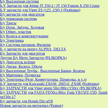
Б/у Выхлопная система
Б.У Запчасти для Jetstar JT 250-2 / JT 150 Futong Ji 250 Cruise
Б.У запчасти для Viper ZS (125 -150) J (Разборка)
Б/у запчасти для двигателя
Б/у тормозная система
Б/у Тросы
Б/у Цепи. Звёзды. Ходовая
Б/у Обвес. пластик
Б/у Колеса и комплектующие
Б/у Электрика
Б/у Система питания. Фильтра
Б. у запчасти на мопед ALPHA, DELTA
Б\у Запчасти для двигателя
Другие Б/у Мото Запчасти (РАЗБОРКА)
Б/у Двигатель всборе
Б/у Диски, Колеса, Обода
Б/у Выхлопные Трубы , Выхлопные Банки, Колена
Б/у Маятники, Подвеска
Б/у Электрика (Реле, Коммутаторы, Проводка, и т.д)
Б.У Запчасти для Kawasaki ZX636_2005-6_ZX6R (Разборка)
Б/у ЗАПЧАСТИ для Viper storm 50cc/80cc/150cc (РАЗБОРКА)
Б/у ЗАПЧАСТИ для FADA FD50cc/80cc Fada YB150T-15D, Spark
sp150s-17
Б/у запчасти для Honda Dio af18
Новые запчасти на мотоцикл (Разное)