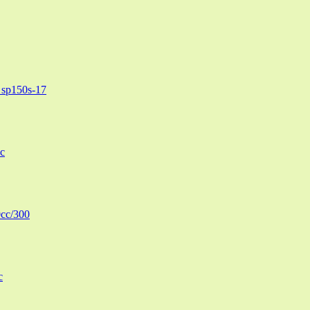
sp150s-17
c
cc/300
c