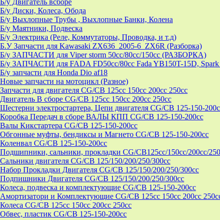
Б/у Двигатель всборе
Б/у Диски, Колеса, Обода
Б/у Выхлопные Трубы , Выхлопные Банки, Колена
Б/у Маятники, Подвеска
Б/у Электрика (Реле, Коммутаторы, Проводка, и т.д)
Б.У Запчасти для Kawasaki ZX636_2005-6_ZX6R (Разборка)
Б/у ЗАПЧАСТИ для Viper storm 50cc/80cc/150cc (РАЗБОРКА)
Б/у ЗАПЧАСТИ для FADA FD50cc/80cc Fada YB150T-15D, Spark 
Б/у запчасти для Honda Dio af18
Новые запчасти на мотоцикл (Разное)
Запчасти для двигателя CG/CB 125cc 150cc 200cc 250cc
Двигатель В сборе CG/CB 125cc 150cc 200cc 250cc
Шестерни электростартера, Цепи двигателя CG/CB 125-150-200c
Коробка Передач в сборе ВАЛЫ КПП CG/CB 125-150-200cc
Валы Кикстартера CG/CB 125-150-200cc
Обгонные муфты, бендиксы и Магнето CG/CB 125-150-200cc
Коленвал CG/CB 125-150-200cc
Подшипники, сальники, прокладки CG/CB125сс/150cc/200cc/250
Сальники двигателя CG/CB 125/150/200/250/300cc
Набор Прокладки Двигателя CG/CB 125/150/200/250/300cc
Подпишники Двигателя CG/CB 125/150/200/250/300cc
Колеса, подвеска и комплектующие CG/CB 125-150-200cc
Амортизатори и Комплектующие CG/CB 125cc 150cc 200cc 250c
Колеса CG/CB 125cc 150cc 200cc 250cc
Обвес, пластик CG/CB 125-150-200cc