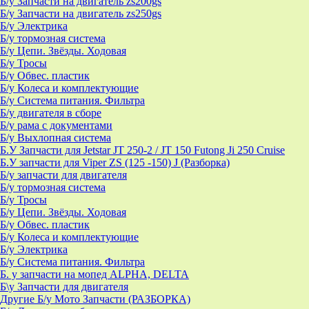
Б/у Запчасти на двигатель zs200gs
Б/у Запчасти на двигатель zs250gs
Б/у Электрика
Б/у тормозная система
Б/у Цепи. Звёзды. Ходовая
Б/у Тросы
Б/у Обвес. пластик
Б/у Колеса и комплектующие
Б/у Система питания. Фильтра
Б/у двигателя в сборе
Б/у рама с документами
Б/у Выхлопная система
Б.У Запчасти для Jetstar JT 250-2 / JT 150 Futong Ji 250 Cruise
Б.У запчасти для Viper ZS (125 -150) J (Разборка)
Б/у запчасти для двигателя
Б/у тормозная система
Б/у Тросы
Б/у Цепи. Звёзды. Ходовая
Б/у Обвес. пластик
Б/у Колеса и комплектующие
Б/у Электрика
Б/у Система питания. Фильтра
Б. у запчасти на мопед ALPHA, DELTA
Б\у Запчасти для двигателя
Другие Б/у Мото Запчасти (РАЗБОРКА)