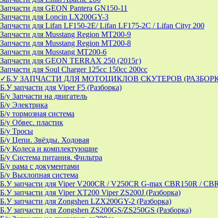
Запчасти для GEON Pantera GN150-11
Запчасти для Loncin LX200GY-3
Запчасти для Lifan LF150-2E/ Lifan LF175-2C / Lifan Cityr 200
Запчасти для Musstang Region MT200-9
Запчасти для Musstang Region MT200-8
Запчасти для Musstang MT200-6
Запчасти для GEON TERRAX 250 (2015г)
Запчасти для Soul Charger 125сс 150cc 200сс
✓Б.У ЗАПЧАСТИ ДЛЯ МОТОЦИКЛОВ СКУТЕРОВ (РАЗБОР
Б.У запчасти для Viper F5 (Разборка)
Б/у Запчасти на двигатель
Б/у Электрика
Б/у тормозная система
Б/у Обвес. пластик
Б/у Тросы
Б/у Цепи. Звёзды. Ходовая
Б/у Колеса и комплектующие
Б/у Система питания. Фильтра
Б/у рама с документами
Б/у Выхлопная система
Б.У запчасти для Viper V200CR / V250CR G-max CBR150R / CB
Б.У запчасти для Viper XT200 Viper ZS200J (Разборка)
Б.У запчасти для Zongshen LZX200GY-2 (Разборка)
Б.У запчасти для Zongshen ZS200GS/ZS250GS (Разборка)