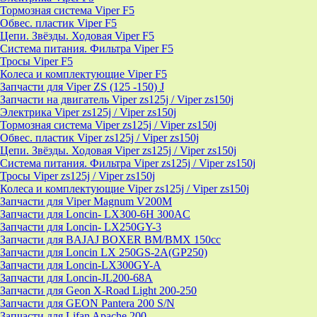
Тормозная система Viper F5
Обвес. пластик Viper F5
Цепи. Звёзды. Ходовая Viper F5
Система питания. Фильтра Viper F5
Тросы Viper F5
Колеса и комплектующие Viper F5
Запчасти для Viper ZS (125 -150) J
Запчасти на двигатель Viper zs125j / Viper zs150j
Электрика Viper zs125j / Viper zs150j
Тормозная система Viper zs125j / Viper zs150j
Обвес. пластик Viper zs125j / Viper zs150j
Цепи. Звёзды. Ходовая Viper zs125j / Viper zs150j
Система питания. Фильтра Viper zs125j / Viper zs150j
Тросы Viper zs125j / Viper zs150j
Колеса и комплектующие Viper zs125j / Viper zs150j
Запчасти для Viper Magnum V200M
Запчасти для Loncin- LX300-6H 300AC
Запчасти для Loncin- LX250GY-3
Запчасти для BAJAJ BOXER BM/ВМX 150cc
Запчасти для Loncin LX 250GS-2A(GP250)
Запчасти для Loncin-LX300GY-A
Запчасти для Loncin-JL200-68A
Запчасти для Geon X-Road Light 200-250
Запчасти для GEON Pantera 200 S/N
Запчасти для Lifan Apache 200