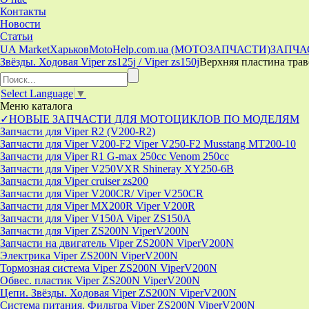
Контакты
Новости
Статьи
UA Market
Харьков
MotoHelp.com.ua (МОТОЗАПЧАСТИ)
ЗАПЧА
Звёзды. Ходовая Viper zs125j / Viper zs150j
Верхняя пластина траве
Select Language
▼
Меню
каталога
✓НОВЫЕ ЗАПЧАСТИ ДЛЯ МОТОЦИКЛОВ ПО МОДЕЛЯМ
Запчасти для Viper R2 (V200-R2)
Запчасти для Viper V200-F2 Viper V250-F2 Musstang MT200-10
Запчасти для Viper R1 G-max 250cc Venom 250cc
Запчасти для Viper V250VXR Shineray XY250-6B
Запчасти для Viper cruiser zs200
Запчасти для Viper V200CR/ Viper V250CR
Запчасти для Viper MX200R Viper V200R
Запчасти для Viper V150A Viper ZS150A
Запчасти для Viper ZS200N ViperV200N
Запчасти на двигатель Viper ZS200N ViperV200N
Электрика Viper ZS200N ViperV200N
Тормозная система Viper ZS200N ViperV200N
Обвес. пластик Viper ZS200N ViperV200N
Цепи. Звёзды. Ходовая Viper ZS200N ViperV200N
Система питания. Фильтра Viper ZS200N ViperV200N