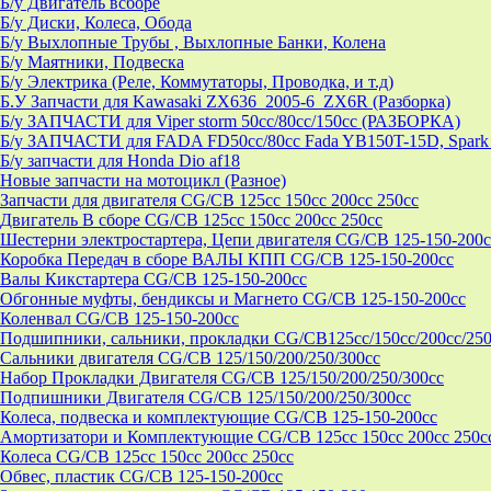
Б/у Двигатель всборе
Б/у Диски, Колеса, Обода
Б/у Выхлопные Трубы , Выхлопные Банки, Колена
Б/у Маятники, Подвеска
Б/у Электрика (Реле, Коммутаторы, Проводка, и т.д)
Б.У Запчасти для Kawasaki ZX636_2005-6_ZX6R (Разборка)
Б/у ЗАПЧАСТИ для Viper storm 50cc/80cc/150cc (РАЗБОРКА)
Б/у ЗАПЧАСТИ для FADA FD50cc/80cc Fada YB150T-15D, Spark 
Б/у запчасти для Honda Dio af18
Новые запчасти на мотоцикл (Разное)
Запчасти для двигателя CG/CB 125cc 150cc 200cc 250cc
Двигатель В сборе CG/CB 125cc 150cc 200cc 250cc
Шестерни электростартера, Цепи двигателя CG/CB 125-150-200c
Коробка Передач в сборе ВАЛЫ КПП CG/CB 125-150-200cc
Валы Кикстартера CG/CB 125-150-200cc
Обгонные муфты, бендиксы и Магнето CG/CB 125-150-200cc
Коленвал CG/CB 125-150-200cc
Подшипники, сальники, прокладки CG/CB125сс/150cc/200cc/250
Сальники двигателя CG/CB 125/150/200/250/300cc
Набор Прокладки Двигателя CG/CB 125/150/200/250/300cc
Подпишники Двигателя CG/CB 125/150/200/250/300cc
Колеса, подвеска и комплектующие CG/CB 125-150-200cc
Амортизатори и Комплектующие CG/CB 125cc 150cc 200cc 250c
Колеса CG/CB 125cc 150cc 200cc 250cc
Обвес, пластик CG/CB 125-150-200cc