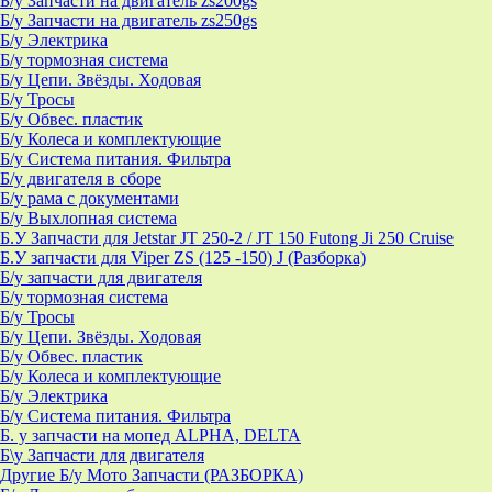
Б/у Запчасти на двигатель zs200gs
Б/у Запчасти на двигатель zs250gs
Б/у Электрика
Б/у тормозная система
Б/у Цепи. Звёзды. Ходовая
Б/у Тросы
Б/у Обвес. пластик
Б/у Колеса и комплектующие
Б/у Система питания. Фильтра
Б/у двигателя в сборе
Б/у рама с документами
Б/у Выхлопная система
Б.У Запчасти для Jetstar JT 250-2 / JT 150 Futong Ji 250 Cruise
Б.У запчасти для Viper ZS (125 -150) J (Разборка)
Б/у запчасти для двигателя
Б/у тормозная система
Б/у Тросы
Б/у Цепи. Звёзды. Ходовая
Б/у Обвес. пластик
Б/у Колеса и комплектующие
Б/у Электрика
Б/у Система питания. Фильтра
Б. у запчасти на мопед ALPHA, DELTA
Б\у Запчасти для двигателя
Другие Б/у Мото Запчасти (РАЗБОРКА)