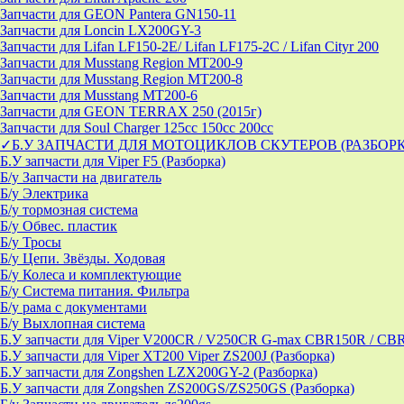
Запчасти для GEON Pantera GN150-11
Запчасти для Loncin LX200GY-3
Запчасти для Lifan LF150-2E/ Lifan LF175-2C / Lifan Cityr 200
Запчасти для Musstang Region MT200-9
Запчасти для Musstang Region MT200-8
Запчасти для Musstang MT200-6
Запчасти для GEON TERRAX 250 (2015г)
Запчасти для Soul Charger 125сс 150cc 200сс
✓Б.У ЗАПЧАСТИ ДЛЯ МОТОЦИКЛОВ СКУТЕРОВ (РАЗБОР
Б.У запчасти для Viper F5 (Разборка)
Б/у Запчасти на двигатель
Б/у Электрика
Б/у тормозная система
Б/у Обвес. пластик
Б/у Тросы
Б/у Цепи. Звёзды. Ходовая
Б/у Колеса и комплектующие
Б/у Система питания. Фильтра
Б/у рама с документами
Б/у Выхлопная система
Б.У запчасти для Viper V200CR / V250CR G-max CBR150R / CB
Б.У запчасти для Viper XT200 Viper ZS200J (Разборка)
Б.У запчасти для Zongshen LZX200GY-2 (Разборка)
Б.У запчасти для Zongshen ZS200GS/ZS250GS (Разборка)