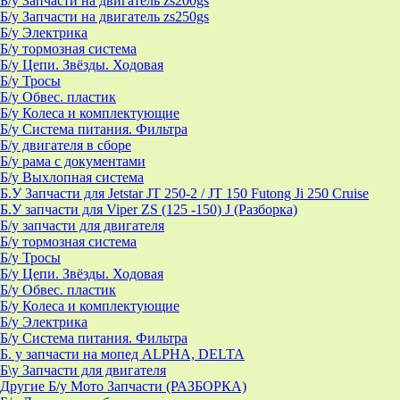
Б/у Запчасти на двигатель zs200gs
Б/у Запчасти на двигатель zs250gs
Б/у Электрика
Б/у тормозная система
Б/у Цепи. Звёзды. Ходовая
Б/у Тросы
Б/у Обвес. пластик
Б/у Колеса и комплектующие
Б/у Система питания. Фильтра
Б/у двигателя в сборе
Б/у рама с документами
Б/у Выхлопная система
Б.У Запчасти для Jetstar JT 250-2 / JT 150 Futong Ji 250 Cruise
Б.У запчасти для Viper ZS (125 -150) J (Разборка)
Б/у запчасти для двигателя
Б/у тормозная система
Б/у Тросы
Б/у Цепи. Звёзды. Ходовая
Б/у Обвес. пластик
Б/у Колеса и комплектующие
Б/у Электрика
Б/у Система питания. Фильтра
Б. у запчасти на мопед ALPHA, DELTA
Б\у Запчасти для двигателя
Другие Б/у Мото Запчасти (РАЗБОРКА)