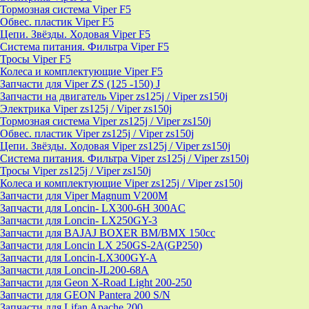
Тормозная система Viper F5
Обвес. пластик Viper F5
Цепи. Звёзды. Ходовая Viper F5
Система питания. Фильтра Viper F5
Тросы Viper F5
Колеса и комплектующие Viper F5
Запчасти для Viper ZS (125 -150) J
Запчасти на двигатель Viper zs125j / Viper zs150j
Электрика Viper zs125j / Viper zs150j
Тормозная система Viper zs125j / Viper zs150j
Обвес. пластик Viper zs125j / Viper zs150j
Цепи. Звёзды. Ходовая Viper zs125j / Viper zs150j
Система питания. Фильтра Viper zs125j / Viper zs150j
Тросы Viper zs125j / Viper zs150j
Колеса и комплектующие Viper zs125j / Viper zs150j
Запчасти для Viper Magnum V200M
Запчасти для Loncin- LX300-6H 300AC
Запчасти для Loncin- LX250GY-3
Запчасти для BAJAJ BOXER BM/ВМX 150cc
Запчасти для Loncin LX 250GS-2A(GP250)
Запчасти для Loncin-LX300GY-A
Запчасти для Loncin-JL200-68A
Запчасти для Geon X-Road Light 200-250
Запчасти для GEON Pantera 200 S/N
Запчасти для Lifan Apache 200