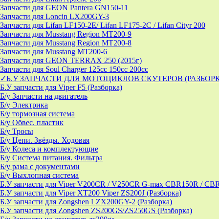
Запчасти для GEON Pantera GN150-11
Запчасти для Loncin LX200GY-3
Запчасти для Lifan LF150-2E/ Lifan LF175-2C / Lifan Cityr 200
Запчасти для Musstang Region MT200-9
Запчасти для Musstang Region MT200-8
Запчасти для Musstang MT200-6
Запчасти для GEON TERRAX 250 (2015г)
Запчасти для Soul Charger 125сс 150cc 200сс
✓Б.У ЗАПЧАСТИ ДЛЯ МОТОЦИКЛОВ СКУТЕРОВ (РАЗБОР
Б.У запчасти для Viper F5 (Разборка)
Б/у Запчасти на двигатель
Б/у Электрика
Б/у тормозная система
Б/у Обвес. пластик
Б/у Тросы
Б/у Цепи. Звёзды. Ходовая
Б/у Колеса и комплектующие
Б/у Система питания. Фильтра
Б/у рама с документами
Б/у Выхлопная система
Б.У запчасти для Viper V200CR / V250CR G-max CBR150R / CB
Б.У запчасти для Viper XT200 Viper ZS200J (Разборка)
Б.У запчасти для Zongshen LZX200GY-2 (Разборка)
Б.У запчасти для Zongshen ZS200GS/ZS250GS (Разборка)