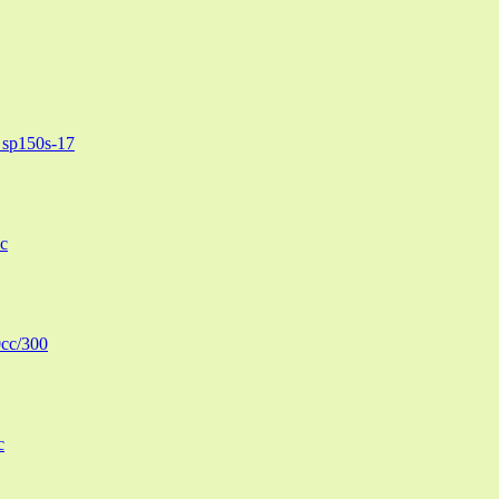
sp150s-17
c
cc/300
c