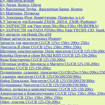
Б/у Двигатель всборе
Б/у Диски, Колеса, Обода
Б/у Выхлопные Трубы , Выхлопные Банки, Колена
Б/у Маятники, Подвеска
Б/у Электрика (Реле, Коммутаторы, Проводка, и т.д)
Б.У Запчасти для Kawasaki ZX636_2005-6_ZX6R (Разборка)
Б/у ЗАПЧАСТИ для Viper storm 50cc/80cc/150cc (РАЗБОРКА)
Б/у ЗАПЧАСТИ для FADA FD50cc/80cc Fada YB150T-15D, Spark 
Б/у запчасти для Honda Dio af18
Новые запчасти на мотоцикл (Разное)
Запчасти для двигателя CG/CB 125cc 150cc 200cc 250cc
Двигатель В сборе CG/CB 125cc 150cc 200cc 250cc
Шестерни электростартера, Цепи двигателя CG/CB 125-150-200c
Коробка Передач в сборе ВАЛЫ КПП CG/CB 125-150-200cc
Валы Кикстартера CG/CB 125-150-200cc
Обгонные муфты, бендиксы и Магнето CG/CB 125-150-200cc
Коленвал CG/CB 125-150-200cc
Подшипники, сальники, прокладки CG/CB125сс/150cc/200cc/250
Сальники двигателя CG/CB 125/150/200/250/300cc
Набор Прокладки Двигателя CG/CB 125/150/200/250/300cc
Подпишники Двигателя CG/CB 125/150/200/250/300cc
Колеса, подвеска и комплектующие CG/CB 125-150-200cc
Амортизатори и Комплектующие CG/CB 125cc 150cc 200cc 250c
Колеса CG/CB 125cc 150cc 200cc 250cc
Обвес, пластик CG/CB 125-150-200cc