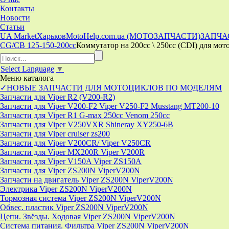
Контакты
Новости
Статьи
UA Market
Харьков
MotoHelp.com.ua (МОТОЗАПЧАСТИ)
ЗАПЧА
CG/CB 125-150-200cc
Коммутатор на 200сс \ 250сс (CDI) для мот
Select Language
▼
Меню
каталога
✓НОВЫЕ ЗАПЧАСТИ ДЛЯ МОТОЦИКЛОВ ПО МОДЕЛЯМ
Запчасти для Viper R2 (V200-R2)
Запчасти для Viper V200-F2 Viper V250-F2 Musstang MT200-10
Запчасти для Viper R1 G-max 250cc Venom 250cc
Запчасти для Viper V250VXR Shineray XY250-6B
Запчасти для Viper cruiser zs200
Запчасти для Viper V200CR/ Viper V250CR
Запчасти для Viper MX200R Viper V200R
Запчасти для Viper V150A Viper ZS150A
Запчасти для Viper ZS200N ViperV200N
Запчасти на двигатель Viper ZS200N ViperV200N
Электрика Viper ZS200N ViperV200N
Тормозная система Viper ZS200N ViperV200N
Обвес. пластик Viper ZS200N ViperV200N
Цепи. Звёзды. Ходовая Viper ZS200N ViperV200N
Система питания. Фильтра Viper ZS200N ViperV200N