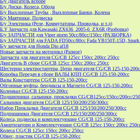
Б/у Двигатель всборе
Б/у Диски, Колеса, Обода
Б/у Выхлопные Трубы , Выхлопные Банки, Колена
Б/у Маятники, Подвеска
Б/у Электрика (Реле, Коммутаторы, Проводка, и т.д)
Б.У Запчасти для Kawasaki ZX636_2005-6_ZX6R (Разборка)
Б/у ЗАПЧАСТИ для Viper storm 50cc/80cc/150cc (РАЗБОРКА)
Б/у ЗАПЧАСТИ для FADA FD50cc/80cc Fada YB150T-15D, Spark 
Б/у запчасти для Honda Dio af18
Новые запчасти на мотоцикл (Разное)
Запчасти для двигателя CG/CB 125cc 150cc 200cc 250cc
Двигатель В сборе CG/CB 125cc 150cc 200cc 250cc
Шестерни электростартера, Цепи двигателя CG/CB 125-150-200c
Коробка Передач в сборе ВАЛЫ КПП CG/CB 125-150-200cc
Валы Кикстартера CG/CB 125-150-200cc
Обгонные муфты, бендиксы и Магнето CG/CB 125-150-200cc
Коленвал CG/CB 125-150-200cc
Подшипники, сальники, прокладки CG/CB125сс/150cc/200cc/250
Сальники двигателя CG/CB 125/150/200/250/300cc
Набор Прокладки Двигателя CG/CB 125/150/200/250/300cc
Подпишники Двигателя CG/CB 125/150/200/250/300cc
Колеса, подвеска и комплектующие CG/CB 125-150-200cc
Амортизатори и Комплектующие CG/CB 125cc 150cc 200cc 250c
Колеса CG/CB 125cc 150cc 200cc 250cc
Обвес, пластик CG/CB 125-150-200cc