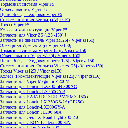
Тормозная система Viper F5
Обвес. пластик Viper F5
Цепи. Звёзды. Ходовая Viper F5
Система питания. Фильтра Viper F5
Тросы Viper F5
Колеса и комплектующие Viper F5
Запчасти для Viper ZS (125 -150) J
Запчасти на двигатель Viper zs125j / Viper zs150j
Электрика Viper zs125j / Viper zs150j
Тормозная система Viper zs125j / Viper zs150j
Обвес. пластик Viper zs125j / Viper zs150j
Цепи. Звёзды. Ходовая Viper zs125j / Viper zs150j
Система питания. Фильтра Viper zs125j / Viper zs150j
Тросы Viper zs125j / Viper zs150j
Колеса и комплектующие Viper zs125j / Viper zs150j
Запчасти для Viper Magnum V200M
Запчасти для Loncin- LX300-6H 300AC
Запчасти для Loncin- LX250GY-3
Запчасти для BAJAJ BOXER BM/ВМX 150cc
Запчасти для Loncin LX 250GS-2A(GP250)
Запчасти для Loncin-LX300GY-A
Запчасти для Loncin-JL200-68A
Запчасти для Geon X-Road Light 200-250
Запчасти для GEON Pantera 200 S/N
Запчасти для Lifan Apache 200