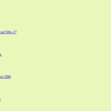
sp150s-17
c
cc/300
c