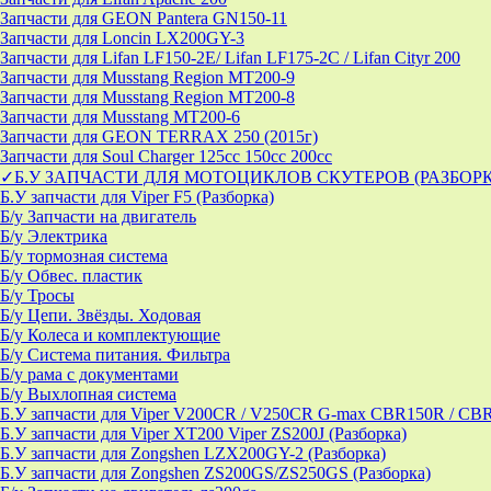
Запчасти для GEON Pantera GN150-11
Запчасти для Loncin LX200GY-3
Запчасти для Lifan LF150-2E/ Lifan LF175-2C / Lifan Cityr 200
Запчасти для Musstang Region MT200-9
Запчасти для Musstang Region MT200-8
Запчасти для Musstang MT200-6
Запчасти для GEON TERRAX 250 (2015г)
Запчасти для Soul Charger 125сс 150cc 200сс
✓Б.У ЗАПЧАСТИ ДЛЯ МОТОЦИКЛОВ СКУТЕРОВ (РАЗБОР
Б.У запчасти для Viper F5 (Разборка)
Б/у Запчасти на двигатель
Б/у Электрика
Б/у тормозная система
Б/у Обвес. пластик
Б/у Тросы
Б/у Цепи. Звёзды. Ходовая
Б/у Колеса и комплектующие
Б/у Система питания. Фильтра
Б/у рама с документами
Б/у Выхлопная система
Б.У запчасти для Viper V200CR / V250CR G-max CBR150R / CB
Б.У запчасти для Viper XT200 Viper ZS200J (Разборка)
Б.У запчасти для Zongshen LZX200GY-2 (Разборка)
Б.У запчасти для Zongshen ZS200GS/ZS250GS (Разборка)