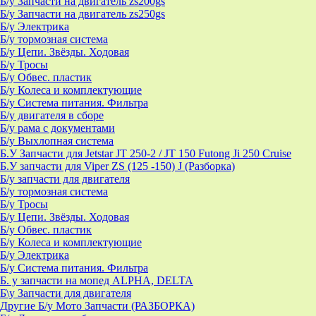
Б/у Запчасти на двигатель zs200gs
Б/у Запчасти на двигатель zs250gs
Б/у Электрика
Б/у тормозная система
Б/у Цепи. Звёзды. Ходовая
Б/у Тросы
Б/у Обвес. пластик
Б/у Колеса и комплектующие
Б/у Система питания. Фильтра
Б/у двигателя в сборе
Б/у рама с документами
Б/у Выхлопная система
Б.У Запчасти для Jetstar JT 250-2 / JT 150 Futong Ji 250 Cruise
Б.У запчасти для Viper ZS (125 -150) J (Разборка)
Б/у запчасти для двигателя
Б/у тормозная система
Б/у Тросы
Б/у Цепи. Звёзды. Ходовая
Б/у Обвес. пластик
Б/у Колеса и комплектующие
Б/у Электрика
Б/у Система питания. Фильтра
Б. у запчасти на мопед ALPHA, DELTA
Б\у Запчасти для двигателя
Другие Б/у Мото Запчасти (РАЗБОРКА)