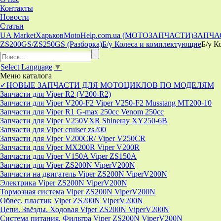
Контакты
Новости
Статьи
UA Market
Харьков
MotoHelp.com.ua (МОТОЗАПЧАСТИ)
ЗАПЧА
ZS200GS/ZS250GS (Разборка)
Б/у Колеса и комплектующие
Б/у К
Select Language
▼
Меню
каталога
✓НОВЫЕ ЗАПЧАСТИ ДЛЯ МОТОЦИКЛОВ ПО МОДЕЛЯМ
Запчасти для Viper R2 (V200-R2)
Запчасти для Viper V200-F2 Viper V250-F2 Musstang MT200-10
Запчасти для Viper R1 G-max 250cc Venom 250cc
Запчасти для Viper V250VXR Shineray XY250-6B
Запчасти для Viper cruiser zs200
Запчасти для Viper V200CR/ Viper V250CR
Запчасти для Viper MX200R Viper V200R
Запчасти для Viper V150A Viper ZS150A
Запчасти для Viper ZS200N ViperV200N
Запчасти на двигатель Viper ZS200N ViperV200N
Электрика Viper ZS200N ViperV200N
Тормозная система Viper ZS200N ViperV200N
Обвес. пластик Viper ZS200N ViperV200N
Цепи. Звёзды. Ходовая Viper ZS200N ViperV200N
Система питания. Фильтра Viper ZS200N ViperV200N