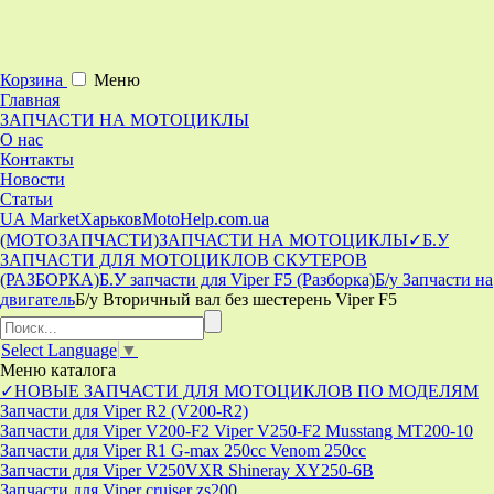
Корзина
Меню
Главная
ЗАПЧАСТИ НА МОТОЦИКЛЫ
О нас
Контакты
Новости
Статьи
UA Market
Харьков
MotoHelp.com.ua
(МОТОЗАПЧАСТИ)
ЗАПЧАСТИ НА МОТОЦИКЛЫ
✓Б.У
ЗАПЧАСТИ ДЛЯ МОТОЦИКЛОВ СКУТЕРОВ
(РАЗБОРКА)
Б.У запчасти для Viper F5 (Разборка)
Б/у Запчасти на
двигатель
Б/у Вторичный вал без шестерень Viper F5
Select Language
▼
Меню
каталога
✓НОВЫЕ ЗАПЧАСТИ ДЛЯ МОТОЦИКЛОВ ПО МОДЕЛЯМ
Запчасти для Viper R2 (V200-R2)
Запчасти для Viper V200-F2 Viper V250-F2 Musstang MT200-10
Запчасти для Viper R1 G-max 250cc Venom 250cc
Запчасти для Viper V250VXR Shineray XY250-6B
Запчасти для Viper cruiser zs200