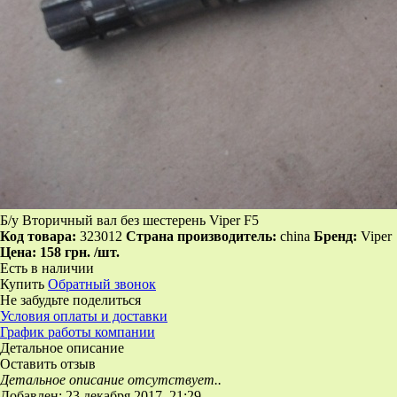
Б/у Вторичный вал без шестерень Viper F5
Код товара:
323012
Страна производитель:
china
Бренд:
Viper
Цена:
158 грн.
/шт.
Есть в наличии
Купить
Обратный звонок
Не забудьте поделиться
Условия оплаты и доставки
График работы компании
Детальное описание
Оставить отзыв
Детальное описание отсутствует..
Добавлен: 23 декабря 2017, 21:29