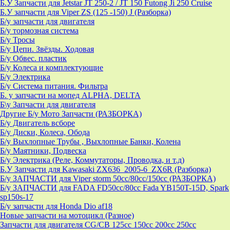
Б.У Запчасти для Jetstar JT 250-2 / JT 150 Futong Ji 250 Cruise
Б.У запчасти для Viper ZS (125 -150) J (Разборка)
Б/у запчасти для двигателя
Б/у тормозная система
Б/у Тросы
Б/у Цепи. Звёзды. Ходовая
Б/у Обвес. пластик
Б/у Колеса и комплектующие
Б/у Электрика
Б/у Система питания. Фильтра
Б. у запчасти на мопед ALPHA, DELTA
Б\у Запчасти для двигателя
Другие Б/у Мото Запчасти (РАЗБОРКА)
Б/у Двигатель всборе
Б/у Диски, Колеса, Обода
Б/у Выхлопные Трубы , Выхлопные Банки, Колена
Б/у Маятники, Подвеска
Б/у Электрика (Реле, Коммутаторы, Проводка, и т.д)
Б.У Запчасти для Kawasaki ZX636_2005-6_ZX6R (Разборка)
Б/у ЗАПЧАСТИ для Viper storm 50cc/80cc/150cc (РАЗБОРКА)
Б/у ЗАПЧАСТИ для FADA FD50cc/80cc Fada YB150T-15D, Spark
sp150s-17
Б/у запчасти для Honda Dio af18
Новые запчасти на мотоцикл (Разное)
Запчасти для двигателя CG/CB 125cc 150cc 200cc 250cc