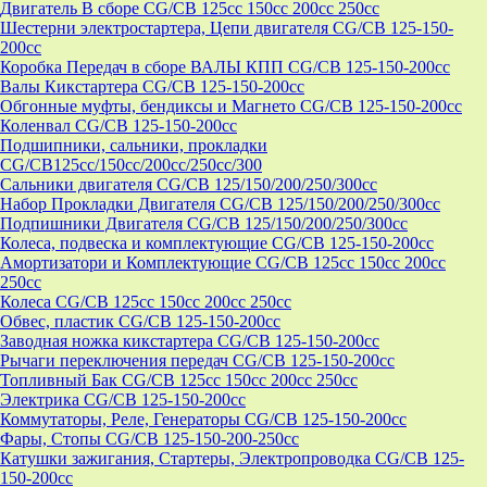
Двигатель В сборе CG/CB 125cc 150cc 200cc 250cc
Шестерни электростартера, Цепи двигателя CG/CB 125-150-
200cc
Коробка Передач в сборе ВАЛЫ КПП CG/CB 125-150-200cc
Валы Кикстартера CG/CB 125-150-200cc
Обгонные муфты, бендиксы и Магнето CG/CB 125-150-200cc
Коленвал CG/CB 125-150-200cc
Подшипники, сальники, прокладки
CG/CB125сс/150cc/200cc/250cc/300
Сальники двигателя CG/CB 125/150/200/250/300cc
Набор Прокладки Двигателя CG/CB 125/150/200/250/300cc
Подпишники Двигателя CG/CB 125/150/200/250/300cc
Колеса, подвеска и комплектующие CG/CB 125-150-200cc
Амортизатори и Комплектующие CG/CB 125cc 150cc 200cc
250cc
Колеса CG/CB 125cc 150cc 200cc 250cc
Обвес, пластик CG/CB 125-150-200cc
Заводная ножка кикстартера CG/CB 125-150-200cc
Рычаги переключения передач CG/CB 125-150-200cc
Топливный Бак CG/CB 125cc 150cc 200cc 250cc
Электрика CG/CB 125-150-200cc
Коммутаторы, Реле, Генераторы CG/CB 125-150-200cc
Фары, Стопы CG/CB 125-150-200-250cc
Катушки зажигания, Стартеры, Электропроводка CG/CB 125-
150-200cc