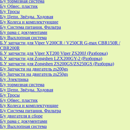
Б/у тормозная система
Б/у Обвес. пластик
Б/у Тросы
Б/у Цепи. Звёзды. Ходовая
Б/у Колеса и комплектующие
Б/у Система питания. Фильтра
Б/у рама с документами
Б/у Выхлопная система
Б.У запчасти для Viper V200CR / V250CR G-max CBR150R /
CBR200R
Б.У запчасти для Viper XT200 Viper ZS200J (Разборка)
Б.У запчасти для Zongshen LZX200GY-2 (Разборка)
Б.У запчасти для Zongshen ZS200GS/ZS250GS (Разборка)
Б/у Запчасти на двигатель zs200gs
Б/у Запчасти на двигатель zs250gs
Б/у Электрика
Б/у тормозная система
Б/у Цепи. Звёзды. Ходовая
Б/у Тросы
Б/у Обвес. пластик
Б/у Колеса и комплектующие
Б/у Система питания. Фильтра
Б/у двигателя в сборе
Б/у рама с документами
Б/у Выхлопная система