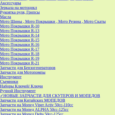
Аксессуары
Зеркала на мотоцикл
Рукоятка руля, Грипсы
Масла
Мото Шины , Мото Покрышки , Мото Резина , Мото Скаты
Мото Покрышки R-10
Мото Покрышки R-13
Мото Покрышки R-14
Мото Покрышки R-15
Мото Покрышки R-16
Мото Покрышки R-17
Мото Покрышки R-18
Мото Покрышки R-19
Мото Покрышки R-21
Запчасти для Бензогенераторов
Запчасти для Мотопомпы
Инструмент
Съемники
Наборы Ключей/ Ключи
Ручной Инструмент
✓НОВЫЕ ЗАПЧАСТИ ДЛЯ СКУТЕРОВ И МОПЕДОВ
Запчасти для Китайских МОПЕДОВ
Запчасти на Мопед Viper Activ 50cc-110cc
Запчасти на Мопед ALPHA 50cc-125cc
Запчасти на Мопед Delta 50cc-125cc