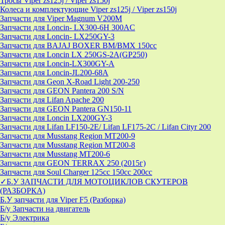
Тросы Viper zs125j / Viper zs150j
Колеса и комплектующие Viper zs125j / Viper zs150j
Запчасти для Viper Magnum V200M
Запчасти для Loncin- LX300-6H 300AC
Запчасти для Loncin- LX250GY-3
Запчасти для BAJAJ BOXER BM/ВМX 150cc
Запчасти для Loncin LX 250GS-2A(GP250)
Запчасти для Loncin-LX300GY-A
Запчасти для Loncin-JL200-68A
Запчасти для Geon X-Road Light 200-250
Запчасти для GEON Pantera 200 S/N
Запчасти для Lifan Apache 200
Запчасти для GEON Pantera GN150-11
Запчасти для Loncin LX200GY-3
Запчасти для Lifan LF150-2E/ Lifan LF175-2C / Lifan Cityr 200
Запчасти для Musstang Region MT200-9
Запчасти для Musstang Region MT200-8
Запчасти для Musstang MT200-6
Запчасти для GEON TERRAX 250 (2015г)
Запчасти для Soul Charger 125сс 150cc 200сс
✓Б.У ЗАПЧАСТИ ДЛЯ МОТОЦИКЛОВ СКУТЕРОВ
(РАЗБОРКА)
Б.У запчасти для Viper F5 (Разборка)
Б/у Запчасти на двигатель
Б/у Электрика