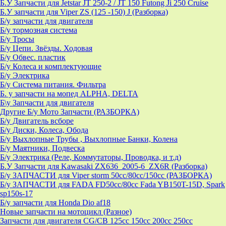
Б.У Запчасти для Jetstar JT 250-2 / JT 150 Futong Ji 250 Cruise
Б.У запчасти для Viper ZS (125 -150) J (Разборка)
Б/у запчасти для двигателя
Б/у тормозная система
Б/у Тросы
Б/у Цепи. Звёзды. Ходовая
Б/у Обвес. пластик
Б/у Колеса и комплектующие
Б/у Электрика
Б/у Система питания. Фильтра
Б. у запчасти на мопед ALPHA, DELTA
Б\у Запчасти для двигателя
Другие Б/у Мото Запчасти (РАЗБОРКА)
Б/у Двигатель всборе
Б/у Диски, Колеса, Обода
Б/у Выхлопные Трубы , Выхлопные Банки, Колена
Б/у Маятники, Подвеска
Б/у Электрика (Реле, Коммутаторы, Проводка, и т.д)
Б.У Запчасти для Kawasaki ZX636_2005-6_ZX6R (Разборка)
Б/у ЗАПЧАСТИ для Viper storm 50cc/80cc/150cc (РАЗБОРКА)
Б/у ЗАПЧАСТИ для FADA FD50cc/80cc Fada YB150T-15D, Spark
sp150s-17
Б/у запчасти для Honda Dio af18
Новые запчасти на мотоцикл (Разное)
Запчасти для двигателя CG/CB 125cc 150cc 200cc 250cc