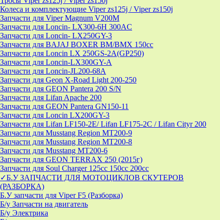
Тросы Viper zs125j / Viper zs150j
Колеса и комплектующие Viper zs125j / Viper zs150j
Запчасти для Viper Magnum V200M
Запчасти для Loncin- LX300-6H 300AC
Запчасти для Loncin- LX250GY-3
Запчасти для BAJAJ BOXER BM/ВМX 150cc
Запчасти для Loncin LX 250GS-2A(GP250)
Запчасти для Loncin-LX300GY-A
Запчасти для Loncin-JL200-68A
Запчасти для Geon X-Road Light 200-250
Запчасти для GEON Pantera 200 S/N
Запчасти для Lifan Apache 200
Запчасти для GEON Pantera GN150-11
Запчасти для Loncin LX200GY-3
Запчасти для Lifan LF150-2E/ Lifan LF175-2C / Lifan Cityr 200
Запчасти для Musstang Region MT200-9
Запчасти для Musstang Region MT200-8
Запчасти для Musstang MT200-6
Запчасти для GEON TERRAX 250 (2015г)
Запчасти для Soul Charger 125сс 150cc 200сс
✓Б.У ЗАПЧАСТИ ДЛЯ МОТОЦИКЛОВ СКУТЕРОВ
(РАЗБОРКА)
Б.У запчасти для Viper F5 (Разборка)
Б/у Запчасти на двигатель
Б/у Электрика