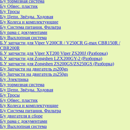
Б/у тормозная система
Б/у Обвес. пластик
Б/у Тросы
Б/у Цепи. Звёзды. Ходовая
Б/у Колеса и комплектующие
Б/у Система питания. Фильтра
Б/у рама с документами
Б/у Выхлопная система
Б.У запчасти для Viper V200CR / V250CR G-max CBR150R /
CBR200R
Б.У запчасти для Viper XT200 Viper ZS200J (Разборка)
Б.У запчасти для Zongshen LZX200GY-2 (Разборка)
Б.У запчасти для Zongshen ZS200GS/ZS250GS (Разборка)
Б/у Запчасти на двигатель zs200gs
Б/у Запчасти на двигатель zs250gs
Б/у Электрика
Б/у тормозная система
Б/у Цепи. Звёзды. Ходовая
Б/у Тросы
Б/у Обвес. пластик
Б/у Колеса и комплектующие
Б/у Система питания. Фильтра
Б/у двигателя в сборе
Б/у рама с документами
Б/у Выхлопная система