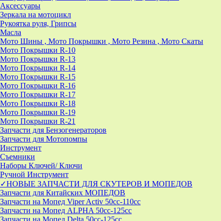
Аксессуары
Зеркала на мотоцикл
Рукоятка руля, Грипсы
Масла
Мото Шины , Мото Покрышки , Мото Резина , Мото Скаты
Мото Покрышки R-10
Мото Покрышки R-13
Мото Покрышки R-14
Мото Покрышки R-15
Мото Покрышки R-16
Мото Покрышки R-17
Мото Покрышки R-18
Мото Покрышки R-19
Мото Покрышки R-21
Запчасти для Бензогенераторов
Запчасти для Мотопомпы
Инструмент
Съемники
Наборы Ключей/ Ключи
Ручной Инструмент
✓НОВЫЕ ЗАПЧАСТИ ДЛЯ СКУТЕРОВ И МОПЕДОВ
Запчасти для Китайских МОПЕДОВ
Запчасти на Мопед Viper Activ 50cc-110cc
Запчасти на Мопед ALPHA 50cc-125cc
Запчасти на Мопед Delta 50cc-125cc