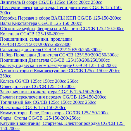
Двигатель В сборе CG/CB 125cc 150cc 200cc 250cc
Шестерни электростартера, Цепи двигателя CG/CB 125-150-
200cc
Коробка Передач в сборе ВАЛЫ КПП CG/CB 125-150-200cc
Валы Кикстартера CG/CB 125-150-200cc
Обгонные муфты, бендиксы и Магнето CG/CB 125-150-200cc
Коленвал CG/CB 125-150-200cc
Подшипники, сальники, прокладки
CG/CB125сс/150cc/200cc/250cc/300
Сальники двигателя CG/CB 125/150/200/250/300cc
Набор Прокладки Двигателя CG/CB 125/150/200/250/300cc
Подпишники Двигателя CG/CB 125/150/200/250/300cc
Колеса, подвеска и комплектующие CG/CB 125-150-200cc
Амортизатори и Комплектующие CG/CB 125cc 150cc 200cc
250cc
Колеса CG/CB 125cc 150cc 200cc 250cc
Обвес, пластик CG/CB 125-150-200cc
Заводная ножка кикстартера CG/CB 125-150-200cc
Рычаги переключения передач CG/CB 125-150-200cc
Топливный Бак CG/CB 125cc 150cc 200cc 250cc
Электрика CG/CB 125-150-200cc
Коммутаторы, Реле, Генераторы CG/CB 125-150-200cc
Фары, Стопы CG/CB 125-150-200-250cc
Катушки зажигания, Стартеры, Электропроводка CG/CB 125-
150-200cc