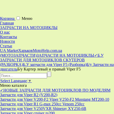
Корзина
Меню
Главная
ЗАПЧАСТИ НА МОТОЦИКЛЫ
О нас
Контакты
Новости
Статьи
UA Market
Харьков
MotoHelp.com.ua
(МОТОЗАПЧАСТИ)
ЗАПЧАСТИ НА МОТОЦИКЛЫ
✓Б.У
ЗАПЧАСТИ ДЛЯ МОТОЦИКЛОВ СКУТЕРОВ
(РАЗБОРКА)
Б.У запчасти для Viper F5 (Разборка)
Б/у Запчасти на
двигатель
Б/у Картер левый и правый Viper F5
Select Language
▼
Меню
каталога
✓НОВЫЕ ЗАПЧАСТИ ДЛЯ МОТОЦИКЛОВ ПО МОДЕЛЯМ
Запчасти для Viper R2 (V200-R2)
Запчасти для Viper V200-F2 Viper V250-F2 Musstang MT200-10
Запчасти для Viper R1 G-max 250cc Venom 250cc
Запчасти для Viper V250VXR Shineray XY250-6B
Запчасти для Viper cruiser zs200