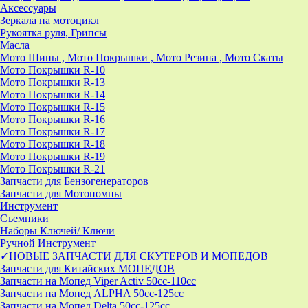
Аксессуары
Зеркала на мотоцикл
Рукоятка руля, Грипсы
Масла
Мото Шины , Мото Покрышки , Мото Резина , Мото Скаты
Мото Покрышки R-10
Мото Покрышки R-13
Мото Покрышки R-14
Мото Покрышки R-15
Мото Покрышки R-16
Мото Покрышки R-17
Мото Покрышки R-18
Мото Покрышки R-19
Мото Покрышки R-21
Запчасти для Бензогенераторов
Запчасти для Мотопомпы
Инструмент
Съемники
Наборы Ключей/ Ключи
Ручной Инструмент
✓НОВЫЕ ЗАПЧАСТИ ДЛЯ СКУТЕРОВ И МОПЕДОВ
Запчасти для Китайских МОПЕДОВ
Запчасти на Мопед Viper Activ 50cc-110cc
Запчасти на Мопед ALPHA 50cc-125cc
Запчасти на Мопед Delta 50cc-125cc