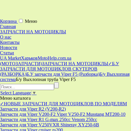
Корзина
Меню
Главная
ЗАПЧАСТИ НА МОТОЦИКЛЫ
О нас
Контакты
Новости
Статьи
UA Market
Харьков
MotoHelp.com.ua
(МОТОЗАПЧАСТИ)
ЗАПЧАСТИ НА МОТОЦИКЛЫ
✓Б.У
ЗАПЧАСТИ ДЛЯ МОТОЦИКЛОВ СКУТЕРОВ
(РАЗБОРКА)
Б.У запчасти для Viper F5 (Разборка)
Б/у Выхлопная
система
Б/у Выхлопная труба Viper F5
Select Language
▼
Меню
каталога
✓НОВЫЕ ЗАПЧАСТИ ДЛЯ МОТОЦИКЛОВ ПО МОДЕЛЯМ
Запчасти для Viper R2 (V200-R2)
Запчасти для Viper V200-F2 Viper V250-F2 Musstang MT200-10
Запчасти для Viper R1 G-max 250cc Venom 250cc
Запчасти для Viper V250VXR Shineray XY250-6B
Запчасти для Viper cruiser zs200