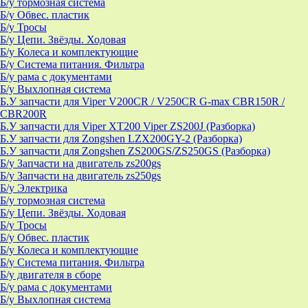
Б/у тормозная система
Б/у Обвес. пластик
Б/у Тросы
Б/у Цепи. Звёзды. Ходовая
Б/у Колеса и комплектующие
Б/у Система питания. Фильтра
Б/у рама с документами
Б/у Выхлопная система
Б.У запчасти для Viper V200CR / V250CR G-max CBR150R /
CBR200R
Б.У запчасти для Viper XT200 Viper ZS200J (Разборка)
Б.У запчасти для Zongshen LZX200GY-2 (Разборка)
Б.У запчасти для Zongshen ZS200GS/ZS250GS (Разборка)
Б/у Запчасти на двигатель zs200gs
Б/у Запчасти на двигатель zs250gs
Б/у Электрика
Б/у тормозная система
Б/у Цепи. Звёзды. Ходовая
Б/у Тросы
Б/у Обвес. пластик
Б/у Колеса и комплектующие
Б/у Система питания. Фильтра
Б/у двигателя в сборе
Б/у рама с документами
Б/у Выхлопная система