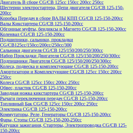
Двигатель В сборе CG/CB 125cc 150cc 200cc 250cc
Шестерни электростартера, Цепи двигателя CG/CB 125-150-
200cc
Коробка Передач в сборе ВАЛЫ КПП CG/CB 125-150-200cc
Валы Кикстартера CG/CB 125-150-200cc
Обгонные муфты, бендиксы и Магнето CG/CB 125-150-200cc
Коленвал CG/CB 125-150-200cc
Подшипники, сальники, прокладки
CG/CB125сс/150cc/200cc/250cc/300
Сальники двигателя CG/CB 125/150/200/250/300cc
Набор Прокладки Двигателя CG/CB 125/150/200/250/300cc
Подпишники Двигателя CG/CB 125/150/200/250/300cc
Колеса, подвеска и комплектующие CG/CB 125-150-200cc
Амортизатори и Комплектующие CG/CB 125cc 150cc 200cc
250cc
Колеса CG/CB 125cc 150cc 200cc 250cc
Обвес, пластик CG/CB 125-150-200cc
Заводная ножка кикстартера CG/CB 125-150-200cc
Рычаги переключения передач CG/CB 125-150-200cc
Топливный Бак CG/CB 125cc 150cc 200cc 250cc
Электрика CG/CB 125-150-200cc
Коммутаторы, Реле, Генераторы CG/CB 125-150-200cc
Фары, Стопы CG/CB 125-150-200-250cc
Катушки зажигания, Стартеры, Электропроводка CG/CB 125-
150-200cc