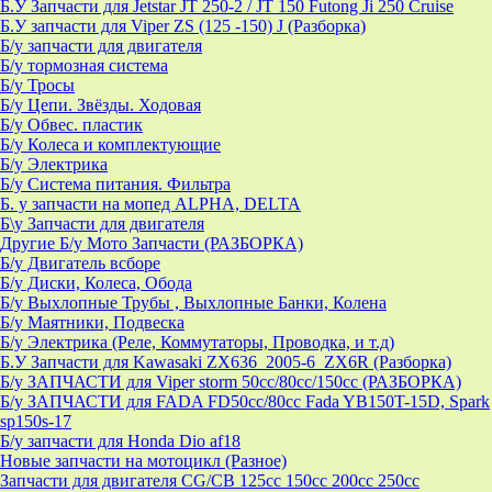
Б.У Запчасти для Jetstar JT 250-2 / JT 150 Futong Ji 250 Cruise
Б.У запчасти для Viper ZS (125 -150) J (Разборка)
Б/у запчасти для двигателя
Б/у тормозная система
Б/у Тросы
Б/у Цепи. Звёзды. Ходовая
Б/у Обвес. пластик
Б/у Колеса и комплектующие
Б/у Электрика
Б/у Система питания. Фильтра
Б. у запчасти на мопед ALPHA, DELTA
Б\у Запчасти для двигателя
Другие Б/у Мото Запчасти (РАЗБОРКА)
Б/у Двигатель всборе
Б/у Диски, Колеса, Обода
Б/у Выхлопные Трубы , Выхлопные Банки, Колена
Б/у Маятники, Подвеска
Б/у Электрика (Реле, Коммутаторы, Проводка, и т.д)
Б.У Запчасти для Kawasaki ZX636_2005-6_ZX6R (Разборка)
Б/у ЗАПЧАСТИ для Viper storm 50cc/80cc/150cc (РАЗБОРКА)
Б/у ЗАПЧАСТИ для FADA FD50cc/80cc Fada YB150T-15D, Spark
sp150s-17
Б/у запчасти для Honda Dio af18
Новые запчасти на мотоцикл (Разное)
Запчасти для двигателя CG/CB 125cc 150cc 200cc 250cc