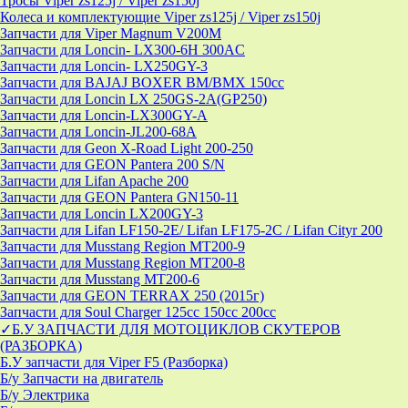
Тросы Viper zs125j / Viper zs150j
Колеса и комплектующие Viper zs125j / Viper zs150j
Запчасти для Viper Magnum V200M
Запчасти для Loncin- LX300-6H 300AC
Запчасти для Loncin- LX250GY-3
Запчасти для BAJAJ BOXER BM/ВМX 150cc
Запчасти для Loncin LX 250GS-2A(GP250)
Запчасти для Loncin-LX300GY-A
Запчасти для Loncin-JL200-68A
Запчасти для Geon X-Road Light 200-250
Запчасти для GEON Pantera 200 S/N
Запчасти для Lifan Apache 200
Запчасти для GEON Pantera GN150-11
Запчасти для Loncin LX200GY-3
Запчасти для Lifan LF150-2E/ Lifan LF175-2C / Lifan Cityr 200
Запчасти для Musstang Region MT200-9
Запчасти для Musstang Region MT200-8
Запчасти для Musstang MT200-6
Запчасти для GEON TERRAX 250 (2015г)
Запчасти для Soul Charger 125сс 150cc 200сс
✓Б.У ЗАПЧАСТИ ДЛЯ МОТОЦИКЛОВ СКУТЕРОВ
(РАЗБОРКА)
Б.У запчасти для Viper F5 (Разборка)
Б/у Запчасти на двигатель
Б/у Электрика